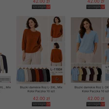
42.00 zł
42.00 zł
29 sierpnia 1997 r. o
szczegóły
szczegóły
entów przechowujemy na
ją jedynie uprawnieni
o swoich danych w celu
ientów osobom trzecim,
awnionych na podstawie
ne na komputerze Klienta
brania naszej oferty do
zeglądarce internetowej
odłączenie tych plików
pisywane na komputerze
XL , Mix
Bluzki damskie Roz L-3XL, Mix
Bluzki damskie Roz L-3X
t
Kolor Paczka 10 szt
Kolor Paczka 10 sz
42.00 zł
42.00 zł
szczegóły
szczegóły