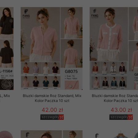
to zgodę. Dotyczy to w
anego przez nas linka
batach i nowościach w
w szczególności danych
L, Mix
Bluzki damskie Roz Standard, Mix
Bluzki damskie Roz Standa
t
Kolor Paczka 10 szt
Kolor Paczka 10 sz
42.00 zł
43.00 zł
szczegóły
szczegóły