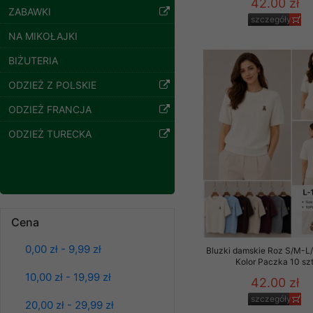
42.00 zł
ZABAWKI
Klientów zezwolenia 
szczegóły
ochronie danych osobo
NA MIKOŁAJKI
serwerach zapewniają
pracownicy Sklepu.
BIŻUTERIA
Każdy Klient, który p
ODZIEŻ Z POLSKIE
ich weryfikacji, modyfik
ODZIEŻ FRANCJA
Sklep nie przekazuje,
ODZIEŻ TURECKA
chyba że dzieje się t
prawa organów państwa
Nasz Sklep posługuje si
Kurtki damskie
przez nasz serwer i do
skórzana Roz S-XL,
jego indywidualnych po
1 Kolor Paczka 5 szt
Cena
opcję przyjmowania co
95.00 zł
może wpłynąć na utrud
szczegóły
0,00 zł - 9,99 zł
Klienta przechowują in
Bluzki damskie Roz S/M-L/
Kolor Paczka 10 sz
10,00 zł - 19,99 zł
• sesji Użytkownik
42.00 zł
szczegóły
• ostatnio oglądany
20,00 zł - 29,99 zł