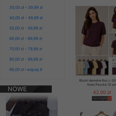
Materiały reklamowo -
30,00 zł - 39,99 zł
szczególności newsle
zawierającego akcept
40,00 zł - 49,99 zł
naszym Sklepie. Materi
50,00 zł - 59,99 zł
Wszelkie pytania, wni
osobowych prosimy zgł
60,00 zł - 69,99 zł
70,00 zł - 79,99 zł
Kurtki damskie
80,00 zł - 89,99 zł
skórzana Roz S-
2XL, 1 Kolor Paczka
5 szt
90,00 zł i więcej 9
95.00 zł
Bluzki damskie Roz L-3X
szczegóły
Kolor Paczka 10 sz
NOWE
42.00 zł
PRODUKTY
szczegóły