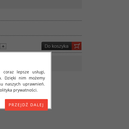
 coraz lepsze usługi,
a. Dzięki nim możemy
su naszych uprawnień.
lityka prywatności.
E) 2016/679 z dnia 27
 osobowych i w sprawie
jako "RODO", "ORODO",
my poinformować Cię o
ja 2018 roku. Poniżej