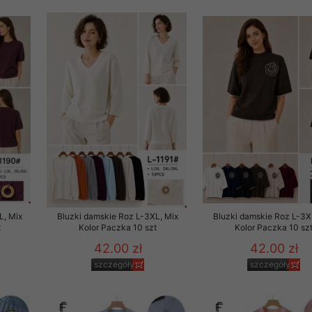
 promocyjne wysyłamy Klientom jedynie wówczas, gdy wyrazili na 
ttera wysyłanego Klientowi, jeżeli potwierdzi wyraźnie wskaz
ację na otrzymywanie newslettera o aktualnych promocjach, ra
ały te dotyczą wyłącznie oferty naszego Sklepu.
oski i sugestie odnoszące się do ochrony Państwa prywatności, 
aszać na email
L, Mix
Bluzki damskie Roz L-3XL, Mix
Bluzki damskie Roz L-3X
t
Kolor Paczka 10 szt
Kolor Paczka 10 sz
42.00 zł
42.00 zł
szczegóły
szczegóły