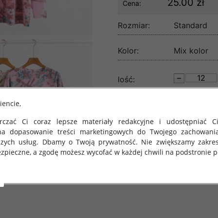
25.00 zł
Cena:
Rozmiar:
Standard
Kolor:
Mix kolor
lość:
iencie,
czać Ci coraz lepsze materiały redakcyjne i udostępniać Ci
na dopasowanie treści marketingowych do Twojego zachowani
szych usług. Dbamy o Twoją prywatność. Nie zwiększamy zakre
zpieczne, a zgodę możesz wycofać w każdej chwili na podstronie po
 obowiązuje Rozporządzenie Parlamentu Europejskiego i Rady (U
rawie ochrony osób fizycznych w związku z przetwarzaniem danych
 takich danych oraz uchylenia dyrektywy 95/46/WE (określane 
ozporządzenie o Ochronie Danych"). W związku z tym chcielibyś
 danych oraz zasadach, na jakich odbywa się to po dniu 25 ma