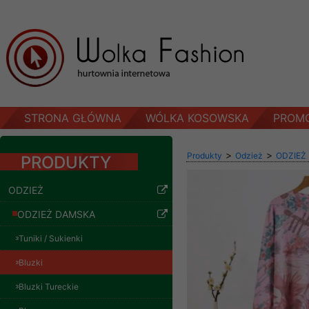
STRONA GŁÓWNA
WÓLKA KOSOWSKA
PROM
>
>
Produkty
Odzież
ODZIEŻ
PRODUKTY
ODZIEŻ
ODZIEŻ DAMSKA
Tuniki / Sukienki
Bluzki
Bluzki Tureckie