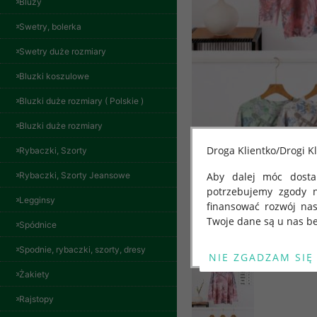
Bluzy
Swetry, bolerka
Swetry duże rozmiary
Bluzki koszulowe
Bluzki duże rozmiary ( Polskie )
Bluzki duże rozmiary
Droga Klientko/Drogi Kl
Rybaczki, Szorty
Rybaczki, Szorty Jeansowe
Aby dalej móc dostar
potrzebujemy zgody 
Legginsy
finansować rozwój na
Twoje dane są u nas be
Spódnice
Od 25 maja 2018 roku
Spodnie, rybaczki, szorty, dresy
kwietnia 2016 r. w sp
Żakiety
swobodnego przepływu
Kurtki damskie
skórzana Roz S-XL,
"GDPR" lub "Ogólne R
Rajstopy
1 Kolor Paczka 5 szt
przetwarzaniu Twoich
95.00 zł