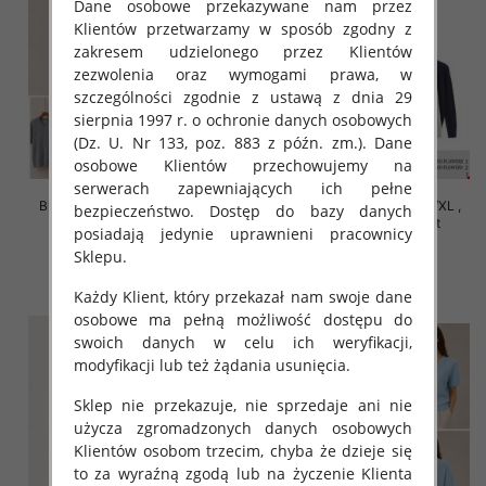
Dane osobowe przekazywane nam przez
Klientów przetwarzamy w sposób zgodny z
zakresem udzielonego przez Klientów
zezwolenia oraz wymogami prawa, w
szczególności zgodnie z ustawą z dnia 29
sierpnia 1997 r. o ochronie danych osobowych
(Dz. U. Nr 133, poz. 883 z późn. zm.). Dane
osobowe Klientów przechowujemy na
serwerach zapewniających ich pełne
Bluzki damskie Roz S/M-L/XL ,
Bluzki damskie Roz S/M-L/XL ,
bezpieczeństwo. Dostęp do bazy danych
Mix Kolor Paczka 10 szt
Mix Kolor Paczka 10 szt
posiadają jedynie uprawnieni pracownicy
42.00 zł
39.00 zł
Sklepu.
szczegóły
szczegóły
Każdy Klient, który przekazał nam swoje dane
osobowe ma pełną możliwość dostępu do
swoich danych w celu ich weryfikacji,
modyfikacji lub też żądania usunięcia.
Sklep nie przekazuje, nie sprzedaje ani nie
użycza zgromadzonych danych osobowych
Klientów osobom trzecim, chyba że dzieje się
to za wyraźną zgodą lub na życzenie Klienta