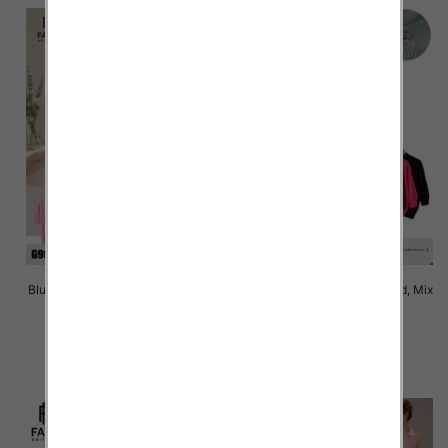
Bluzki damskie Roz Standard, Mix
Bluzki damskie Roz Standard, Mix
Kolor Paczka 10 szt
Kolor Paczka 10 szt
42.00 zł
42.00 zł
szczegóły
szczegóły