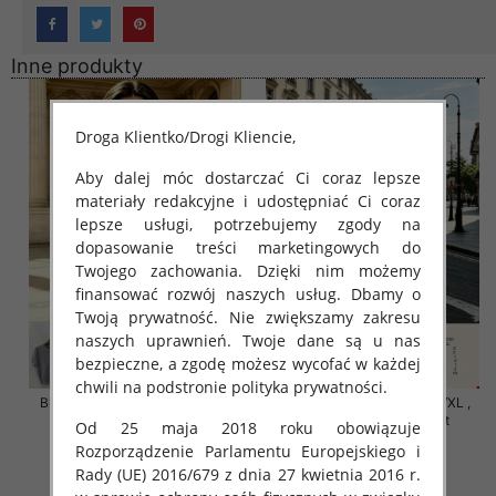
Inne produkty
Droga Klientko/Drogi Kliencie,
Aby dalej móc dostarczać Ci coraz lepsze
materiały redakcyjne i udostępniać Ci coraz
lepsze usługi, potrzebujemy zgody na
dopasowanie treści marketingowych do
Twojego zachowania. Dzięki nim możemy
finansować rozwój naszych usług. Dbamy o
Twoją prywatność. Nie zwiększamy zakresu
naszych uprawnień. Twoje dane są u nas
bezpieczne, a zgodę możesz wycofać w każdej
chwili na podstronie polityka prywatności.
Bluzki damskie Roz S/M-L/XL ,
Bluzki damskie Roz S/M-L/XL ,
Mix Kolor Paczka 10 szt
Mix Kolor Paczka 10 szt
Od 25 maja 2018 roku obowiązuje
Rozporządzenie Parlamentu Europejskiego i
42.00 zł
42.00 zł
Rady (UE) 2016/679 z dnia 27 kwietnia 2016 r.
szczegóły
szczegóły