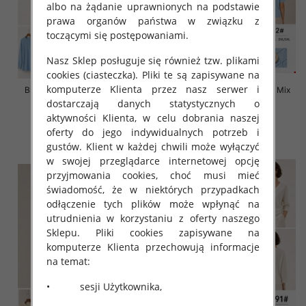
albo na żądanie uprawnionych na podstawie
prawa organów państwa w związku z
toczącymi się postępowaniami.
Nasz Sklep posługuje się również tzw. plikami
cookies (ciasteczka). Pliki te są zapisywane na
komputerze Klienta przez nasz serwer i
Bluzki damskie Roz L-3XL, Mix
Bluzki damskie Roz L-3XL, Mix
Kolor Paczka 10 szt
Kolor Paczka 10 szt
dostarczają danych statystycznych o
aktywności Klienta, w celu dobrania naszej
42.00 zł
42.00 zł
oferty do jego indywidualnych potrzeb i
szczegóły
szczegóły
gustów. Klient w każdej chwili może wyłączyć
w swojej przeglądarce internetowej opcję
przyjmowania cookies, choć musi mieć
świadomość, że w niektórych przypadkach
odłączenie tych plików może wpłynąć na
utrudnienia w korzystaniu z oferty naszego
Sklepu. Pliki cookies zapisywane na
komputerze Klienta przechowują informacje
na temat:
• sesji Użytkownika,