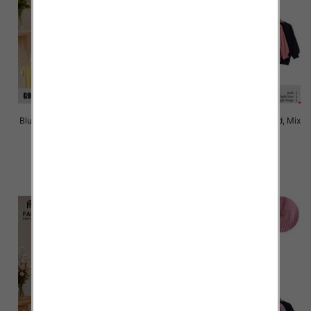
Bluzki damskie Roz Standard, Mix
Bluzki damskie Roz Standard, Mix
Kolor Paczka 10 szt
Kolor Paczka 10 szt
42.00 zł
42.00 zł
szczegóły
szczegóły