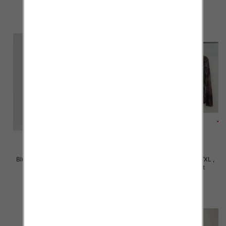
Bluzki damskie Roz M/L-XL/2XL,
Bluzki damskie Roz S/M-L/XL ,
Mix Kolor Paczka 12 szt
Mix Kolor Paczka 10 szt
20.00 zł
39.00 zł
szczegóły
szczegóły