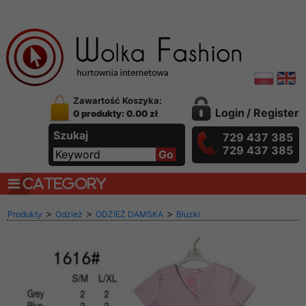
Zawartość Koszyka:
Login
/
Register
0 produkty: 0.00 zł
Szukaj
729 437 385
729 437 385
CATEGORY
>
>
>
Produkty
Odzież
ODZIEŻ DAMSKA
Bluzki