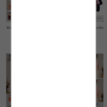
Bluzki damskie Roz Standard, Mix
Bluzki damskie Roz Standard, Mix
Kolor Paczka 10 szt
Kolor Paczka 10 szt
42.00 zł
42.00 zł
szczegóły
szczegóły