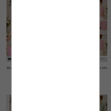
Bluzki damskie Roz Standard, Mix
Bluzki damskie Roz Standard, Mix
Kolor Paczka 10 szt
Kolor Paczka 10 szt
40.00 zł
40.00 zł
szczegóły
szczegóły