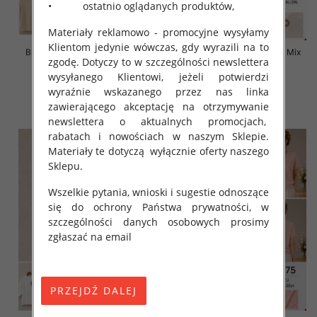
• ostatnio oglądanych produktów,
Materiały reklamowo - promocyjne wysyłamy
Klientom jedynie wówczas, gdy wyrazili na to
Bluzki damskie Roz L-3XL, Mix
Bluzki damskie Roz L-3XL, Mix
zgodę. Dotyczy to w szczególności newslettera
Kolor Paczka 10 szt
Kolor Paczka 10 szt
wysyłanego Klientowi, jeżeli potwierdzi
42.00 zł
42.00 zł
wyraźnie wskazanego przez nas linka
szczegóły
szczegóły
zawierającego akceptację na otrzymywanie
newslettera o aktualnych promocjach,
rabatach i nowościach w naszym Sklepie.
Materiały te dotyczą wyłącznie oferty naszego
Sklepu.
Wszelkie pytania, wnioski i sugestie odnoszące
się do ochrony Państwa prywatności, w
szczególności danych osobowych prosimy
zgłaszać na email