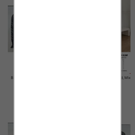
Bluzki damskie Roz S/M-L/XL ,
Bluzki damskie Roz Standard, Mix
Mix Kolor Paczka 10 szt
Kolor Paczka 10 szt
36.00 zł
36.00 zł
szczegóły
szczegóły