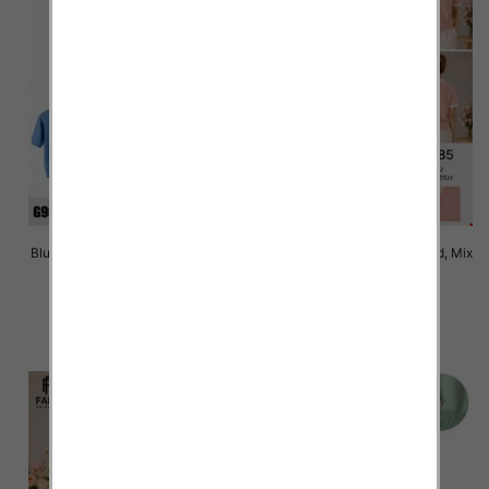
Bluzki damskie Roz Standard, Mix
Bluzki damskie Roz Standard, Mix
Kolor Paczka 10 szt
Kolor Paczka 10 szt
42.00 zł
42.00 zł
szczegóły
szczegóły