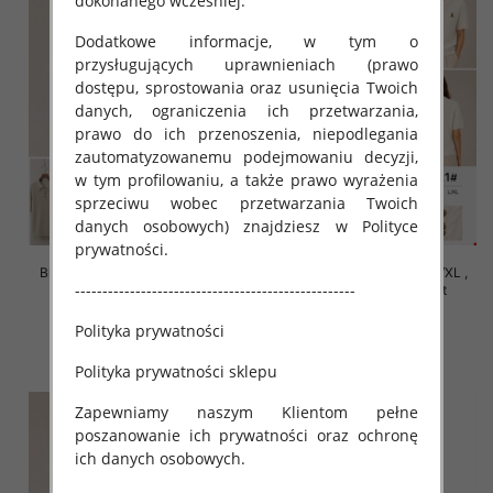
dokonanego wcześniej.
Dodatkowe informacje, w tym o
przysługujących uprawnieniach (prawo
dostępu, sprostowania oraz usunięcia Twoich
danych, ograniczenia ich przetwarzania,
prawo do ich przenoszenia, niepodlegania
zautomatyzowanemu podejmowaniu decyzji,
w tym profilowaniu, a także prawo wyrażenia
sprzeciwu wobec przetwarzania Twoich
danych osobowych) znajdziesz w Polityce
prywatności.
Bluzki damskie Roz S/M-L/XL ,
Bluzki damskie Roz S/M-L/XL ,
---------------------------------------------------
Mix Kolor Paczka 10 szt
Mix Kolor Paczka 10 szt
42.00 zł
42.00 zł
Polityka prywatności
szczegóły
szczegóły
Polityka prywatności sklepu
Zapewniamy naszym Klientom pełne
poszanowanie ich prywatności oraz ochronę
ich danych osobowych.