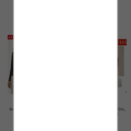
22.00 zł
21.00 zł
szczegóły
szczegóły
Bluzki damskie Roz XL-4XL, Mix
Bluzki damskie Roz M/L-XL/2XL,
Kolor Paczka 12 szt
Mix Kolor Paczka 12 szt
21.00 zł
20.00 zł
szczegóły
szczegóły