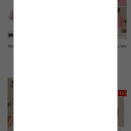
Bluzki damskie Roz Standard, Mix
Bluzki damskie Roz Standard, Mix
Kolor Paczka 10 szt
Kolor Paczka 10 szt
40.00 zł
38.00 zł
szczegóły
szczegóły