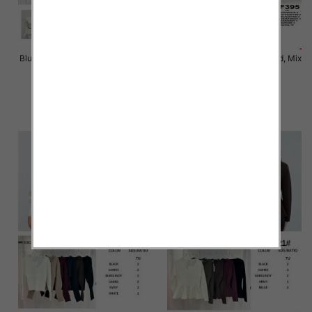
Bluzki damskie Roz Standard, Mix
Bluzki damskie Roz Standard, Mix
Kolor Paczka 10 szt
Kolor Paczka 10 szt
47.00 zł
46.00 zł
szczegóły
szczegóły