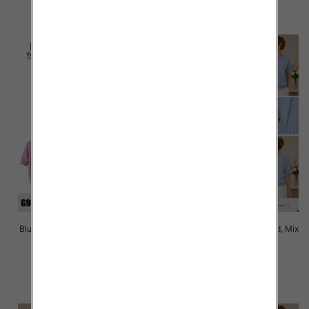
szczegóły
szczegóły
Bluzki damskie Roz Standard, Mix
Bluzki damskie Roz Standard, Mix
Kolor Paczka 10 szt
Kolor Paczka 10 szt
41.00 zł
40.00 zł
szczegóły
szczegóły