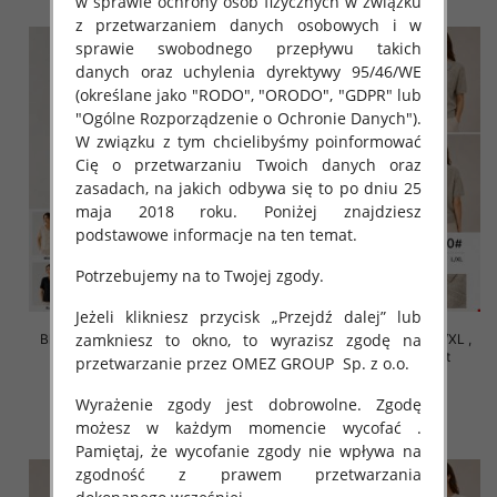
w sprawie ochrony osób fizycznych w związku
z przetwarzaniem danych osobowych i w
sprawie swobodnego przepływu takich
danych oraz uchylenia dyrektywy 95/46/WE
(określane jako "RODO", "ORODO", "GDPR" lub
"Ogólne Rozporządzenie o Ochronie Danych").
W związku z tym chcielibyśmy poinformować
Cię o przetwarzaniu Twoich danych oraz
zasadach, na jakich odbywa się to po dniu 25
maja 2018 roku. Poniżej znajdziesz
podstawowe informacje na ten temat.
Potrzebujemy na to Twojej zgody.
Jeżeli klikniesz przycisk „Przejdź dalej” lub
zamkniesz to okno, to wyrazisz zgodę na
Bluzki damskie Roz S/M-L/XL ,
Bluzki damskie Roz S/M-L/XL ,
Mix Kolor Paczka 10 szt
Mix Kolor Paczka 10 szt
przetwarzanie przez OMEZ GROUP
Sp. z o.o.
42.00 zł
42.00 zł
Wyrażenie zgody jest dobrowolne. Zgodę
szczegóły
szczegóły
możesz w każdym momencie wycofać .
Pamiętaj, że wycofanie zgody nie wpływa na
zgodność z prawem przetwarzania