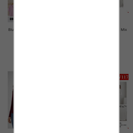
Bluzki damskie Roz Standard, Mix
Bluzki damskie Roz M-2XL, Mix
Kolor Paczka 10 szt
Kolor Paczka 12 szt
38.00 zł
26.00 zł
szczegóły
szczegóły