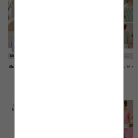
Bluzki damskie Roz Standard, Mix
Bluzki damskie Roz Standard, Mix
Kolor Paczka 10 szt
Kolor Paczka 10 szt
40.00 zł
40.00 zł
szczegóły
szczegóły