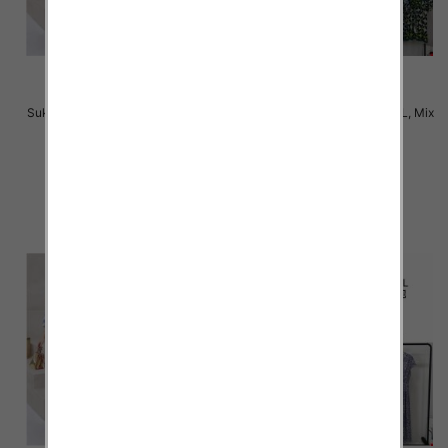
Sukienki damskie Roz M-2XL, Mix
Sukienki damskie Roz M-2XL, Mix
Kolor Paczka 12 szt
Kolor Paczka 12 szt
31.00 zł
31.00 zł
szczegóły
szczegóły