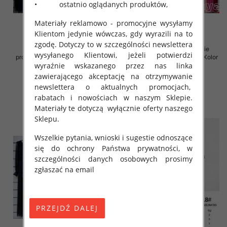
• ostatnio oglądanych produktów,
Materiały reklamowo - promocyjne wysyłamy
Klientom jedynie wówczas, gdy wyrazili na to
zgodę. Dotyczy to w szczególności newslettera
Sukienki damskie (Włoskie
Sukienki damskie (Włoskie
wysyłanego Klientowi, jeżeli potwierdzi
produkt) Roz Standard, Mix Kolor
produkt) Roz Standard, Mix Kolor
wyraźnie wskazanego przez nas linka
Paczka 5 szt
Paczka 5 szt
zawierającego akceptację na otrzymywanie
54.00 zł
54.00 zł
newslettera o aktualnych promocjach,
szczegóły
szczegóły
rabatach i nowościach w naszym Sklepie.
Materiały te dotyczą wyłącznie oferty naszego
Sklepu.
Wszelkie pytania, wnioski i sugestie odnoszące
się do ochrony Państwa prywatności, w
szczególności danych osobowych prosimy
zgłaszać na email