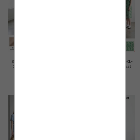
Sukienki damskie Roz M/L-XL-
Sukienki damskie Roz M/L-XL-
2XL, Mix Kolor Paczka 12 szt
2XL, Mix Kolor Paczka 12 szt
28.00 zł
27.00 zł
szczegóły
szczegóły