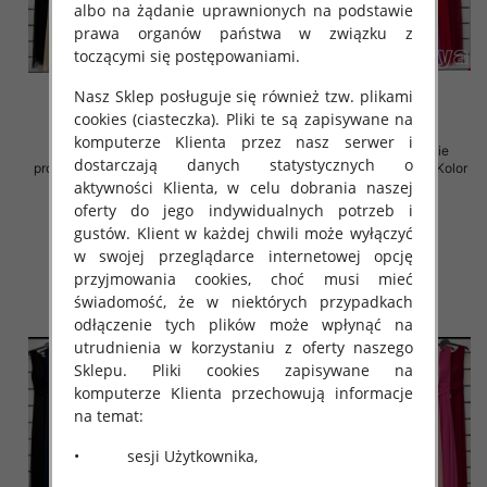
albo na żądanie uprawnionych na podstawie
prawa organów państwa w związku z
toczącymi się postępowaniami.
Nasz Sklep posługuje się również tzw. plikami
cookies (ciasteczka). Pliki te są zapisywane na
komputerze Klienta przez nasz serwer i
Sukienki damskie (Włoskie
Sukienki damskie (Włoskie
dostarczają danych statystycznych o
produkt) Roz Standard, Mix Kolor
produkt) Roz Standard, Mix Kolor
Paczka 5 szt
Paczka 5 szt
aktywności Klienta, w celu dobrania naszej
oferty do jego indywidualnych potrzeb i
54.00 zł
54.00 zł
gustów. Klient w każdej chwili może wyłączyć
szczegóły
szczegóły
w swojej przeglądarce internetowej opcję
przyjmowania cookies, choć musi mieć
świadomość, że w niektórych przypadkach
odłączenie tych plików może wpłynąć na
utrudnienia w korzystaniu z oferty naszego
Sklepu. Pliki cookies zapisywane na
komputerze Klienta przechowują informacje
na temat:
• sesji Użytkownika,