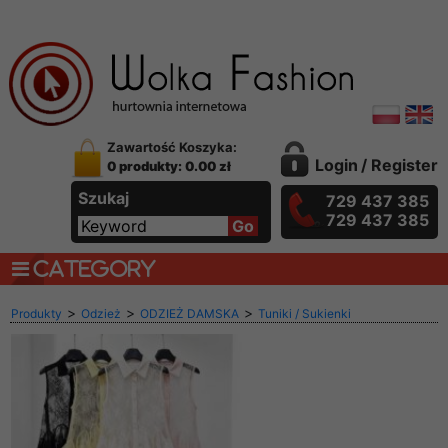
Zawartość Koszyka:
Login
/
Register
0 produkty: 0.00 zł
Szukaj
729 437 385
729 437 385
CATEGORY
>
>
>
Produkty
Odzież
ODZIEŻ DAMSKA
Tuniki / Sukienki