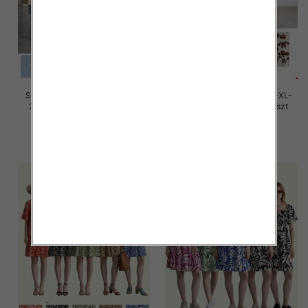
Sukienki damskie Roz M/L-XL-
Sukienki damskie Roz M/L-XL-
2XL, Mix Kolor Paczka 12 szt
2XL, Mix Kolor Paczka 12 szt
26.00 zł
26.00 zł
szczegóły
szczegóły