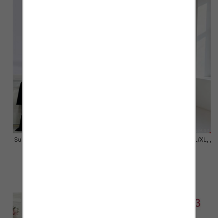
Sukienki damskie Roz S/M-L/XL ,
Sukienki damskie Roz S/M-L/XL, ,
Mix Kolor Paczka 6 szt
Mix Kolor Paczka 6 szt
42.00 zł
46.00 zł
szczegóły
szczegóły