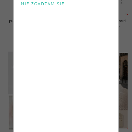
Sukienki damskie (Włoskie
produkt) Roz Standard, Mix Kolor
Sukienki damskie Roz Standard,
Paczka 5 szt
Mix Kolor Paczka 10 szt
78.00 zł
65.00 zł
szczegóły
szczegóły