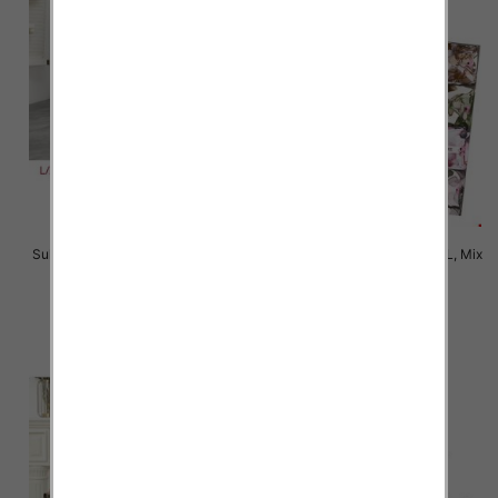
Sukienki damskie Roz L-3XL, Mix
Sukienki damskie Roz M-2XL, Mix
Kolor Paczka 12 szt
Kolor Paczka 12 szt
35.00 zł
35.00 zł
szczegóły
szczegóły