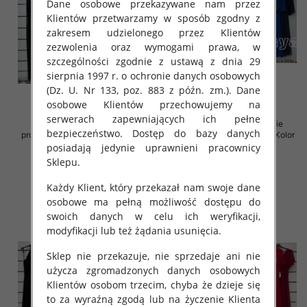
Dane osobowe przekazywane nam przez
Klientów przetwarzamy w sposób zgodny z
zakresem udzielonego przez Klientów
zezwolenia oraz wymogami prawa, w
szczególności zgodnie z ustawą z dnia 29
sierpnia 1997 r. o ochronie danych osobowych
(Dz. U. Nr 133, poz. 883 z późn. zm.). Dane
osobowe Klientów przechowujemy na
serwerach zapewniających ich pełne
Sukienki damskie (Włoskie
Sukienki damskie (Włoskie
bezpieczeństwo. Dostęp do bazy danych
produkt) Roz Standard, Mix Kolor
produkt) Roz Standard, Mix Kolor
Paczka 5 szt
Paczka 5 szt
posiadają jedynie uprawnieni pracownicy
Sklepu.
72.00 zł
69.00 zł
szczegóły
szczegóły
Każdy Klient, który przekazał nam swoje dane
osobowe ma pełną możliwość dostępu do
swoich danych w celu ich weryfikacji,
modyfikacji lub też żądania usunięcia.
Sklep nie przekazuje, nie sprzedaje ani nie
użycza zgromadzonych danych osobowych
Klientów osobom trzecim, chyba że dzieje się
to za wyraźną zgodą lub na życzenie Klienta