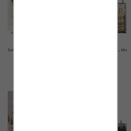
Sukienki damskie Roz M-2XL, Mix
Sukienki damskie Roz M-2XL, Mix
Kolor Paczka 12 szt
Kolor Paczka 12 szt
38.00 zł
34.00 zł
szczegóły
szczegóły