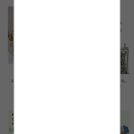
Sukienki damskie Roz M-4XL,
Sukienki damskie Roz M-4XL,
Mix Kolor Paczka 12 szt
Mix Kolor Paczka 12 szt
35.00 zł
31.00 zł
szczegóły
szczegóły