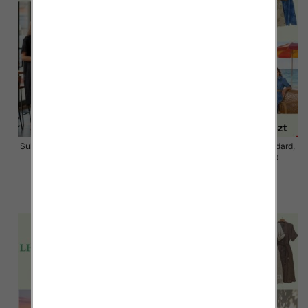
Sukienki damskie Roz S/M-L/XL ,
Sukienki damskie Roz Standard,
Mix Kolor Paczka 12 szt
Mix Kolor Paczka 12 szt
34.00 zł
59.00 zł
szczegóły
szczegóły