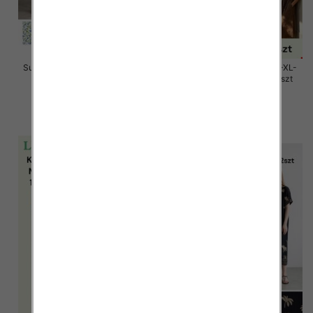
Sukienki damskie Roz Standard,
Sukienki damskie Roz M/L-XL-
Mix Kolor Paczka 12 szt
2XL, Mix Kolor Paczka 12 szt
26.00 zł
58.00 zł
szczegóły
szczegóły