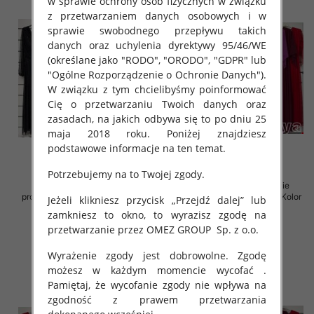
w sprawie ochrony osób fizycznych w związku
z przetwarzaniem danych osobowych i w
sprawie swobodnego przepływu takich
danych oraz uchylenia dyrektywy 95/46/WE
(określane jako "RODO", "ORODO", "GDPR" lub
"Ogólne Rozporządzenie o Ochronie Danych").
W związku z tym chcielibyśmy poinformować
Cię o przetwarzaniu Twoich danych oraz
zasadach, na jakich odbywa się to po dniu 25
maja 2018 roku. Poniżej znajdziesz
podstawowe informacje na ten temat.
Potrzebujemy na to Twojej zgody.
Sukienki damskie (Włoskie
Sukienki damskie (Włoskie
produkt) Roz Standard, Mix Kolor
produkt) Roz Standard, Mix Kolor
Jeżeli klikniesz przycisk „Przejdź dalej” lub
Paczka 5 szt
Paczka 5 szt
zamkniesz to okno, to wyrazisz zgodę na
78.00 zł
76.00 zł
przetwarzanie przez OMEZ GROUP
Sp. z o.o.
szczegóły
szczegóły
Wyrażenie zgody jest dobrowolne. Zgodę
możesz w każdym momencie wycofać .
Pamiętaj, że wycofanie zgody nie wpływa na
zgodność z prawem przetwarzania