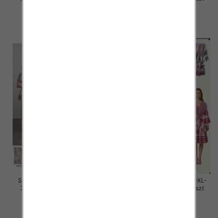
32.00 zł
32.00 zł
szczegóły
szczegóły
Sukienki damskie Roz M/L-XL-
Sukienki damskie Roz M/L-XL-
2XL, Mix Kolor Paczka 12 szt
2XL, Mix Kolor Paczka 12 szt
30.00 zł
30.00 zł
szczegóły
szczegóły