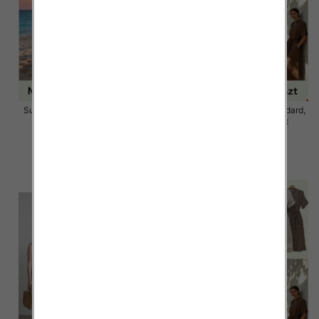
Sukienki damskie Roz Standard,
Sukienki damskie Roz Standard,
Mix Kolor Paczka 12 szt
Mix Kolor Paczka 12 szt
58.00 zł
58.00 zł
szczegóły
szczegóły