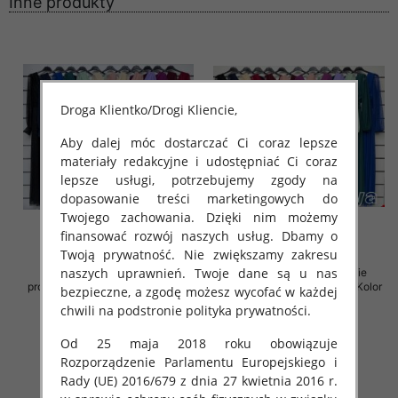
Inne produkty
Droga Klientko/Drogi Kliencie,
Aby dalej móc dostarczać Ci coraz lepsze
materiały redakcyjne i udostępniać Ci coraz
lepsze usługi, potrzebujemy zgody na
dopasowanie treści marketingowych do
Twojego zachowania. Dzięki nim możemy
finansować rozwój naszych usług. Dbamy o
Twoją prywatność. Nie zwiększamy zakresu
naszych uprawnień. Twoje dane są u nas
Sukienki damskie (Włoskie
Sukienki damskie (Włoskie
produkt) Roz Standard, Mix Kolor
produkt) Roz Standard, Mix Kolor
bezpieczne, a zgodę możesz wycofać w każdej
Paczka 5 szt
Paczka 5 szt
chwili na podstronie polityka prywatności.
78.00 zł
78.00 zł
Od 25 maja 2018 roku obowiązuje
szczegóły
szczegóły
Rozporządzenie Parlamentu Europejskiego i
Rady (UE) 2016/679 z dnia 27 kwietnia 2016 r.