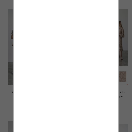
Sukienki damskie Roz M/L-XL-
Sukienki damskie Roz M/L-XL-
2XL, Mix Kolor Paczka 12 szt
2XL, Mix Kolor Paczka 12 szt
30.00 zł
30.00 zł
szczegóły
szczegóły