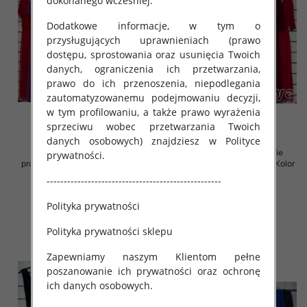
dokonanego wcześniej.
Dodatkowe informacje, w tym o
przysługujących uprawnieniach (prawo
dostępu, sprostowania oraz usunięcia Twoich
danych, ograniczenia ich przetwarzania,
prawo do ich przenoszenia, niepodlegania
zautomatyzowanemu podejmowaniu decyzji,
w tym profilowaniu, a także prawo wyrażenia
sprzeciwu wobec przetwarzania Twoich
danych osobowych) znajdziesz w Polityce
Sukienki damskie (Włoskie
Sukienki damskie (Włoskie
prywatności.
produkt) Roz Standard, Mix Kolor
produkt) Roz Standard, Mix Kolor
Paczka 5 szt
Paczka 5 szt
---------------------------------------------------
76.00 zł
76.00 zł
Polityka prywatności
szczegóły
szczegóły
Polityka prywatności sklepu
Zapewniamy naszym Klientom pełne
poszanowanie ich prywatności oraz ochronę
ich danych osobowych.