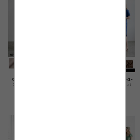
Sukienki damskie Roz M/L-XL-
Sukienki damskie Roz M/L-XL-
2XL, Mix Kolor Paczka 12 szt
2XL, Mix Kolor Paczka 12 szt
30.00 zł
30.00 zł
szczegóły
szczegóły