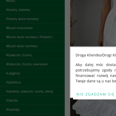
Bluzy
Swetry, bolerka
Swetry duże rozmiary
Bluzki koszulowe
Bluzki duże rozmiary ( Polskie )
Bluzki duże rozmiary
Droga Klientko/Drogi Kl
Rybaczki, Szorty
Rybaczki, Szorty Jeansowe
Aby dalej móc dostar
potrzebujemy zgody 
Legginsy
finansować rozwój na
Twoje dane są u nas be
Spódnice
Od 25 maja 2018 roku
Spodnie, rybaczki, szorty, dresy
kwietnia 2016 r. w sp
Żakiety
swobodnego przepływu
Spodnie damskie
"GDPR" lub "Ogólne R
Rajstopy
jeansy Roz 29-36, 1
przetwarzaniu Twoich
Kolor Paczka 10 szt