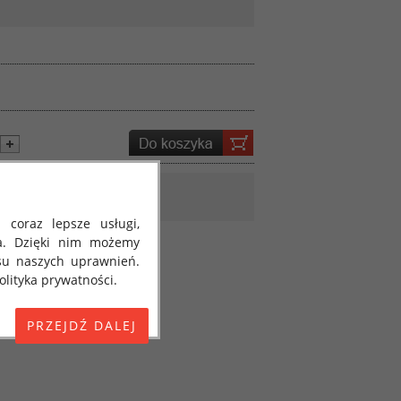
 coraz lepsze usługi,
a. Dzięki nim możemy
su naszych uprawnień.
lityka prywatności.
E) 2016/679 z dnia 27
 osobowych i w sprawie
jako "RODO", "ORODO",
my poinformować Cię o
ja 2018 roku. Poniżej