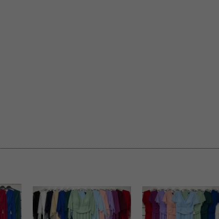
rzetwarzanie przez OMEZ
że wycofanie zgody nie
towania oraz usunięcia
ania zautomatyzowanemu
 przetwarzania Twoich
ych osobowych.
sem udzielonego przez