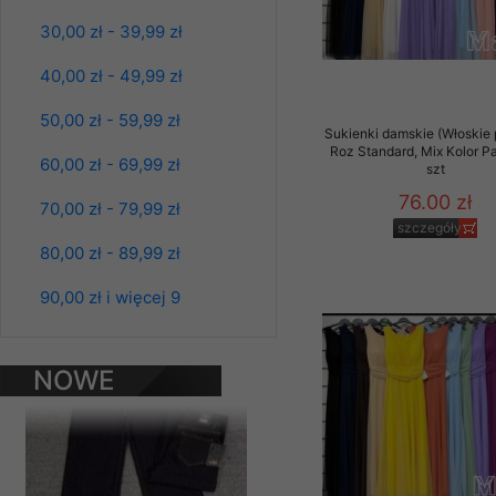
Materiały reklamowo -
30,00 zł - 39,99 zł
szczególności newsle
zawierającego akcept
40,00 zł - 49,99 zł
naszym Sklepie. Materi
50,00 zł - 59,99 zł
Wszelkie pytania, wni
Sukienki damskie (Włoskie 
Roz Standard, Mix Kolor P
osobowych prosimy zgł
60,00 zł - 69,99 zł
szt
76.00 zł
70,00 zł - 79,99 zł
szczegóły
80,00 zł - 89,99 zł
Spodnie damskie
jeansy Roz 25-30, 1
Kolor Paczka 10 szt
90,00 zł i więcej 9
61.00 zł
szczegóły
NOWE
PRODUKTY