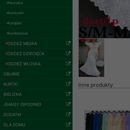
znajdziesz podstawowe
Narzutka
57.00 zł
Potrzebujemy na to Two
szczegóły
Kamizelki
Jeżeli klikniesz przyc
Komplet
GROUP
Sp. z o.o.
Kombinezon
Wyrażenie zgody jest 
ODZIEŻ MĘSKA
wpływa na zgodność z 
ODZIEŻ DZIECIĘCA
Dodatkowe informacje,
Twoich danych, ograni
ODZIEŻ WŁOSKA
podejmowaniu decyzji
OBUWIE
danych osobowych) znaj
KURTKI
Inne produkty
-------------------------------
BIELIZNA
Polityka prywatności
Spodnie damskie
JEANSY (SPODNIE)
jeansy Roz 25-30, 1
Polityka prywatności s
Kolor Paczka 10 szt
DODATKI
61.00 zł
Zapewniamy naszym Kli
DLA DOMU
szczegóły
Dane osobowe przekaz