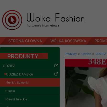
STRONA GŁÓWNA
WÓLKA KOSOWSKA
PROM
>
>
Produkty
Odzież
ODZIEŻ
PRODUKTY
ODZIEŻ
ODZIEŻ DAMSKA
Tuniki / Sukienki
Bluzki
Bluzki Tureckie