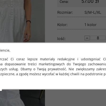
57.00 zł
Cena:
Rozmiar:
S/M-L/XL
Kolor:
1 kolor
lość:
iencie,
czać Ci coraz lepsze materiały redakcyjne i udostępniać Ci
na dopasowanie treści marketingowych do Twojego zachowani
szych usług. Dbamy o Twoją prywatność. Nie zwiększamy zakre
zpieczne, a zgodę możesz wycofać w każdej chwili na podstronie po
 obowiązuje Rozporządzenie Parlamentu Europejskiego i Rady (U
rawie ochrony osób fizycznych w związku z przetwarzaniem danych
 takich danych oraz uchylenia dyrektywy 95/46/WE (określane 
ozporządzenie o Ochronie Danych"). W związku z tym chcielibyś
 danych oraz zasadach, na jakich odbywa się to po dniu 25 ma