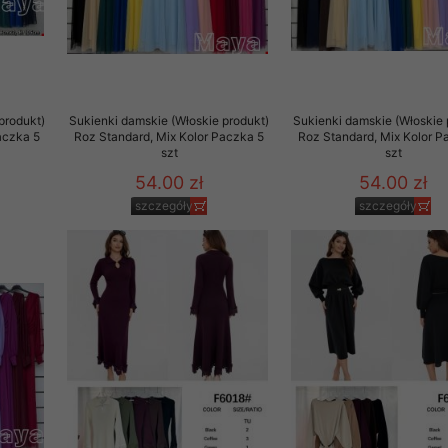
to zgodę. Dotyczy to w
anego przez nas linka
batach i nowościach w
w szczególności danych
produkt)
Sukienki damskie (Włoskie produkt)
Sukienki damskie (Włoskie 
aczka 5
Roz Standard, Mix Kolor Paczka 5
Roz Standard, Mix Kolor P
szt
szt
54.00 zł
54.00 zł
szczegóły
szczegóły