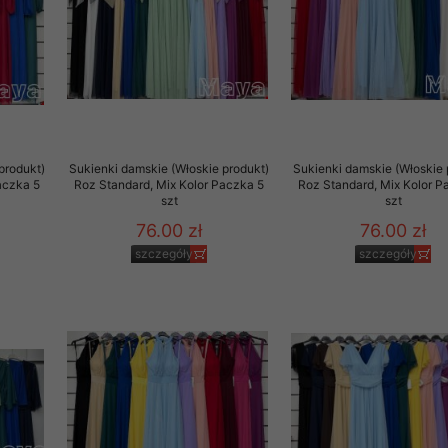
29 sierpnia 1997 r. o
entów przechowujemy na
ją jedynie uprawnieni
o swoich danych w celu
produkt)
Sukienki damskie (Włoskie produkt)
Sukienki damskie (Włoskie 
ientów osobom trzecim,
aczka 5
Roz Standard, Mix Kolor Paczka 5
Roz Standard, Mix Kolor P
awnionych na podstawie
szt
szt
76.00 zł
76.00 zł
ne na komputerze Klienta
szczegóły
szczegóły
brania naszej oferty do
zeglądarce internetowej
odłączenie tych plików
pisywane na komputerze