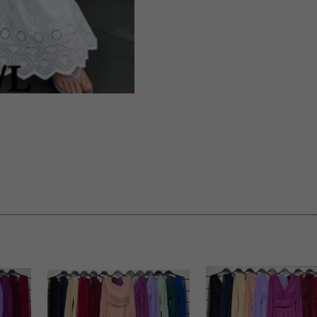
 informacje na ten temat.
jej zgody.
isk „Przejdź dalej” lub zamkniesz to okno, to wyrazisz zgodę na p
dobrowolne. Zgodę możesz w każdym momencie wycofać . Pamiętaj, 
prawem przetwarzania dokonanego wcześniej.
 w tym o przysługujących uprawnieniach (prawo dostępu, spros
czenia ich przetwarzania, prawo do ich przenoszenia, niepodleg
, w tym profilowaniu, a także prawo wyrażenia sprzeciwu wobec
dziesz w Polityce prywatności.
--------------------
klepu
entom pełne poszanowanie ich prywatności oraz ochronę ich dan
ywane nam przez Klientów przetwarzamy w sposób zgodny z zakre