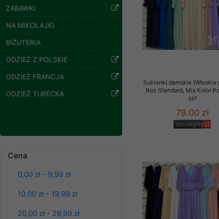
ZABAWKI
Klientów zezwolenia 
ochronie danych osobo
NA MIKOŁAJKI
serwerach zapewniają
pracownicy Sklepu.
BIŻUTERIA
Każdy Klient, który p
ODZIEŻ Z POLSKIE
ich weryfikacji, modyfik
ODZIEŻ FRANCJA
Sukienki damskie (Włoskie 
Sklep nie przekazuje,
Roz Standard, Mix Kolor P
ODZIEŻ TURECKA
chyba że dzieje się t
szt
prawa organów państwa
78.00 zł
Nasz Sklep posługuje si
szczegóły
przez nasz serwer i do
Spodnie damskie
jego indywidualnych po
jeansy Roz 25-30, 1
Cena
opcję przyjmowania co
Kolor Paczka 10 szt
może wpłynąć na utrud
61.00 zł
0,00 zł - 9,99 zł
Klienta przechowują in
szczegóły
10,00 zł - 19,99 zł
• sesji Użytkownik
• ostatnio oglądany
20,00 zł - 29,99 zł