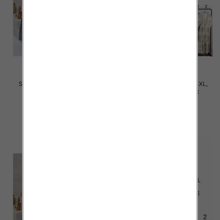
Sukienki damskie Roz M-4XL,
Sukienki damskie Roz M-4XL,
Mix Kolor Paczka 12 szt
Mix Kolor Paczka 12 szt
35.00 zł
35.00 zł
szczegóły
szczegóły