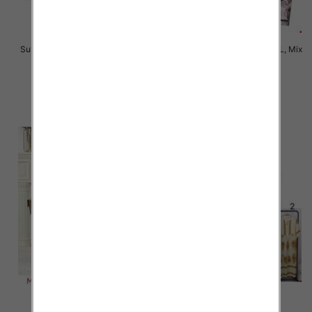
Sukienki damskie Roz L-3XL, Mix
Sukienki damskie Roz M-2XL, Mix
Kolor Paczka 12 szt
Kolor Paczka 12 szt
35.00 zł
35.00 zł
szczegóły
szczegóły