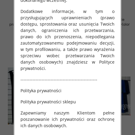
dokonanego wcześniej.
Dodatkowe informacje, w tym o
przysługujących uprawnieniach (prawo
Sukienki damskie (Włoskie
Sukienki damskie (Włoskie
dostępu, sprostowania oraz usunięcia Twoich
produkt) Roz Standard, Mix Kolor
produkt) Roz Standard, Mix Kolor
Paczka 5 szt
Paczka 5 szt
danych, ograniczenia ich przetwarzania,
prawo do ich przenoszenia, niepodlegania
76.00 zł
76.00 zł
zautomatyzowanemu podejmowaniu decyzji,
szczegóły
szczegóły
w tym profilowaniu, a także prawo wyrażenia
sprzeciwu wobec przetwarzania Twoich
danych osobowych) znajdziesz w Polityce
prywatności.
---------------------------------------------------
Polityka prywatności
Polityka prywatności sklepu
Zapewniamy naszym Klientom pełne
poszanowanie ich prywatności oraz ochronę
ich danych osobowych.