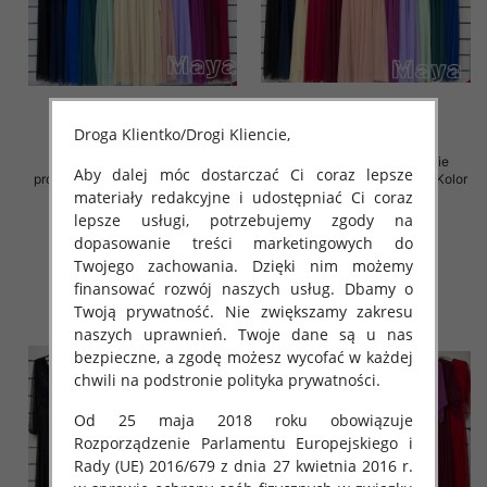
Droga Klientko/Drogi Kliencie,
Sukienki damskie (Włoskie
Sukienki damskie (Włoskie
Aby dalej móc dostarczać Ci coraz lepsze
produkt) Roz Standard, Mix Kolor
produkt) Roz Standard, Mix Kolor
materiały redakcyjne i udostępniać Ci coraz
Paczka 5 szt
Paczka 5 szt
lepsze usługi, potrzebujemy zgody na
78.00 zł
78.00 zł
dopasowanie treści marketingowych do
szczegóły
szczegóły
Twojego zachowania. Dzięki nim możemy
finansować rozwój naszych usług. Dbamy o
Twoją prywatność. Nie zwiększamy zakresu
naszych uprawnień. Twoje dane są u nas
bezpieczne, a zgodę możesz wycofać w każdej
chwili na podstronie polityka prywatności.
Od 25 maja 2018 roku obowiązuje
Rozporządzenie Parlamentu Europejskiego i
Rady (UE) 2016/679 z dnia 27 kwietnia 2016 r.