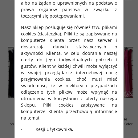
albo na żądanie uprawnionych na podstawie
Paczka 5 szt
Paczka 5 szt
prawa organów państwa w związku z
54.00 zł
54.00 zł
toczącymi się postępowaniami.
szczegóły
szczegóły
Nasz Sklep posługuje się również tzw. plikami
cookies (ciasteczka). Pliki te są zapisywane na
komputerze Klienta przez nasz serwer i
dostarczają danych statystycznych o
aktywności Klienta, w celu dobrania naszej
oferty do jego indywidualnych potrzeb i
gustów. Klient w każdej chwili może wyłączyć
w swojej przeglądarce internetowej opcję
przyjmowania cookies, choć musi mieć
świadomość, że w niektórych przypadkach
odłączenie tych plików może wpłynąć na
utrudnienia w korzystaniu z oferty naszego
Sklepu. Pliki cookies zapisywane na
komputerze Klienta przechowują informacje
na temat:
Sukienki damskie (Włoskie
Sukienki damskie (Włoskie
produkt) Roz Standard, Mix Kolor
produkt) Roz Standard, Mix Kolor
• sesji Użytkownika,
Paczka 5 szt
Paczka 5 szt