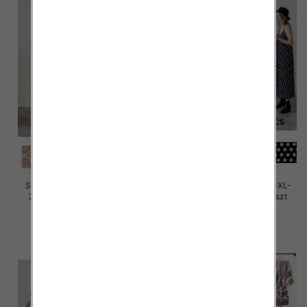
Sukienki damskie Roz M/L-XL-
Sukienki damskie Roz M/L-XL-
2XL, Mix Kolor Paczka 12 szt
2XL, Mix Kolor Paczka 12 szt
32.00 zł
32.00 zł
szczegóły
szczegóły