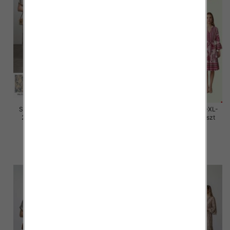
Sukienki damskie Roz M/L-XL-
Sukienki damskie Roz M/L-XL-
2XL, Mix Kolor Paczka 12 szt
2XL, Mix Kolor Paczka 12 szt
30.00 zł
30.00 zł
szczegóły
szczegóły