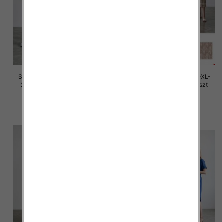
Sukienki damskie Roz M/L-XL-
Sukienki damskie Roz M/L-XL-
2XL, Mix Kolor Paczka 12 szt
2XL, Mix Kolor Paczka 12 szt
30.00 zł
30.00 zł
szczegóły
szczegóły