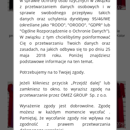
w sprawie ochrony osób fizycznych w związku
z przetwarzaniem danych osobowych i w
sprawie swobodnego przepływu takich
danych oraz uchylenia dyrektywy 95/46/WE
(określane jako "RODO", "ORODO", "GDPR" lub
"Ogólne Rozporządzenie o Ochronie Danych").
Sukienki damskie (Włoskie
Sukienki damskie (Włoskie
produkt) Roz Standard, Mix Kolor
produkt) Roz Standard, Mix Kolor
W związku z tym chcielibyśmy poinformować
Paczka 5 szt
Paczka 5 szt
Cię o przetwarzaniu Twoich danych oraz
78.00 zł
76.00 zł
zasadach, na jakich odbywa się to po dniu 25
maja 2018 roku. Poniżej znajdziesz
szczegóły
szczegóły
podstawowe informacje na ten temat.
Potrzebujemy na to Twojej zgody.
Jeżeli klikniesz przycisk „Przejdź dalej” lub
zamkniesz to okno, to wyrazisz zgodę na
przetwarzanie przez OMEZ GROUP
Sp. z o.o.
Wyrażenie zgody jest dobrowolne. Zgodę
możesz w każdym momencie wycofać .
Pamiętaj, że wycofanie zgody nie wpływa na
zgodność z prawem przetwarzania