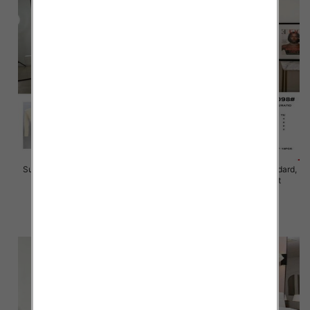
Sukienki damskie Roz Standard,
Sukienki damskie Roz Standard,
Mix Kolor Paczka 10 szt
Mix Kolor Paczka 10 szt
46.00 zł
40.00 zł
szczegóły
szczegóły