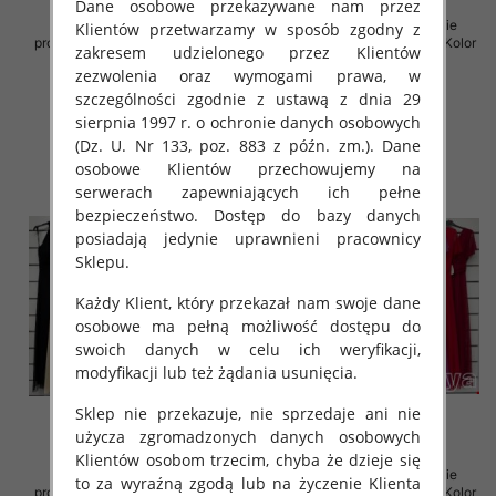
Dane osobowe przekazywane nam przez
Sukienki damskie (Włoskie
Sukienki damskie (Włoskie
Klientów przetwarzamy w sposób zgodny z
produkt) Roz Standard, Mix Kolor
produkt) Roz Standard, Mix Kolor
zakresem udzielonego przez Klientów
Paczka 5 szt
Paczka 5 szt
zezwolenia oraz wymogami prawa, w
72.00 zł
69.00 zł
szczególności zgodnie z ustawą z dnia 29
szczegóły
szczegóły
sierpnia 1997 r. o ochronie danych osobowych
(Dz. U. Nr 133, poz. 883 z późn. zm.). Dane
osobowe Klientów przechowujemy na
serwerach zapewniających ich pełne
bezpieczeństwo. Dostęp do bazy danych
posiadają jedynie uprawnieni pracownicy
Sklepu.
Każdy Klient, który przekazał nam swoje dane
osobowe ma pełną możliwość dostępu do
swoich danych w celu ich weryfikacji,
modyfikacji lub też żądania usunięcia.
Sklep nie przekazuje, nie sprzedaje ani nie
użycza zgromadzonych danych osobowych
Klientów osobom trzecim, chyba że dzieje się
Sukienki damskie (Włoskie
Sukienki damskie (Włoskie
to za wyraźną zgodą lub na życzenie Klienta
produkt) Roz Standard, Mix Kolor
produkt) Roz Standard, Mix Kolor