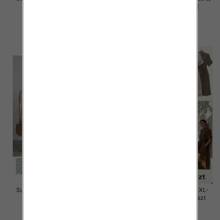
Mix Kolor Paczka 12 szt
Mix Kolor Paczka 12 szt
58.00 zł
58.00 zł
szczegóły
szczegóły
Sukienki damskie Roz Standard,
Sukienki damskie Roz M/L-XL-
Mix Kolor Paczka 12 szt
2XL, Mix Kolor Paczka 12 szt
26.00 zł
58.00 zł