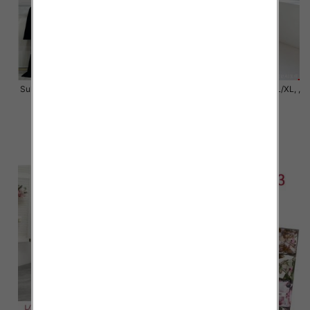
Sukienki damskie Roz S/M-L/XL ,
Sukienki damskie Roz S/M-L/XL, ,
Mix Kolor Paczka 6 szt
Mix Kolor Paczka 6 szt
42.00 zł
46.00 zł
szczegóły
szczegóły