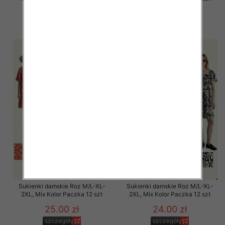
26.00 zł
26.00 zł
szczegóły
szczegóły
Sukienki damskie Roz M/L-XL-
Sukienki damskie Roz M/L-XL-
2XL, Mix Kolor Paczka 12 szt
2XL, Mix Kolor Paczka 12 szt
25.00 zł
24.00 zł
szczegóły
szczegóły