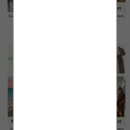
Sukienki damskie Roz S/M-L/XL ,
Sukienki damskie Roz Standard,
Mix Kolor Paczka 12 szt
Mix Kolor Paczka 12 szt
34.00 zł
59.00 zł
szczegóły
szczegóły
Sukienki damskie Roz Standard,
Sukienki damskie Roz Standard,