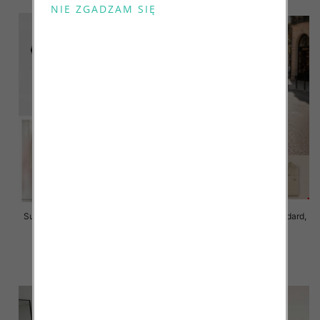
Sukienki damskie Roz Standard,
Sukienki damskie Roz Standard,
Mix Kolor Paczka 10 szt
Mix Kolor Paczka 8 szt
65.00 zł
45.00 zł
szczegóły
szczegóły