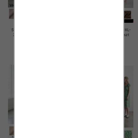
Sukienki damskie Roz M/L-XL-
Sukienki damskie Roz M/L-XL-
2XL, Mix Kolor Paczka 12 szt
2XL, Mix Kolor Paczka 12 szt
30.00 zł
30.00 zł
szczegóły
szczegóły