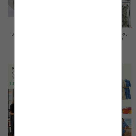
Sukienki damskie Roz M-4XL,
Sukienki damskie Roz M-4XL,
Mix Kolor Paczka 12 szt
Mix Kolor Paczka 12 szt
35.00 zł
31.00 zł
szczegóły
szczegóły