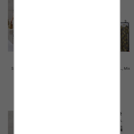
Sukienki damskie Roz M-4XL,
Sukienki damskie Roz M-6XL, Mix
Mix Kolor Paczka 12 szt
Kolor Paczka 12 szt
31.00 zł
34.00 zł
szczegóły
szczegóły