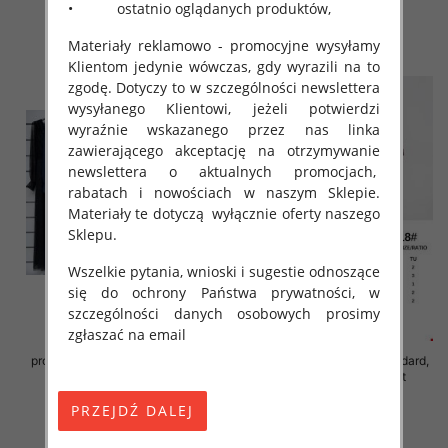
54.00 zł
54.00 zł
• ostatnio oglądanych produktów,
szczegóły
szczegóły
Materiały reklamowo - promocyjne wysyłamy
Klientom jedynie wówczas, gdy wyrazili na to
zgodę. Dotyczy to w szczególności newslettera
wysyłanego Klientowi, jeżeli potwierdzi
wyraźnie wskazanego przez nas linka
zawierającego akceptację na otrzymywanie
newslettera o aktualnych promocjach,
rabatach i nowościach w naszym Sklepie.
Materiały te dotyczą wyłącznie oferty naszego
Sklepu.
Wszelkie pytania, wnioski i sugestie odnoszące
się do ochrony Państwa prywatności, w
szczególności danych osobowych prosimy
zgłaszać na email
Sukienki damskie (Włoskie
produkt) Roz Standard, Mix Kolor
Sukienki damskie Roz Standard,
Paczka 5 szt
Mix Kolor Paczka 10 szt
78.00 zł
65.00 zł
szczegóły
szczegóły