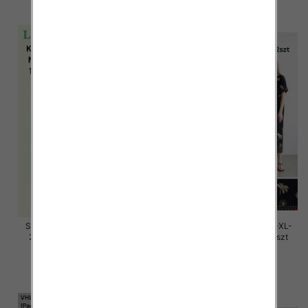
szczegóły
szczegóły
Sukienki damskie Roz M/L-XL-
Sukienki damskie Roz M/L-XL-
2XL, Mix Kolor Paczka 12 szt
2XL, Mix Kolor Paczka 12 szt
58.00 zł
37.00 zł
szczegóły
szczegóły