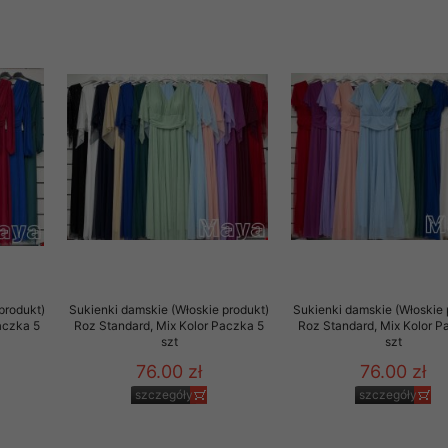
rzetwarzanie przez OMEZ
że wycofanie zgody nie
towania oraz usunięcia
ania zautomatyzowanemu
 przetwarzania Twoich
produkt)
Sukienki damskie (Włoskie produkt)
Sukienki damskie (Włoskie 
aczka 5
Roz Standard, Mix Kolor Paczka 5
Roz Standard, Mix Kolor P
szt
szt
76.00 zł
76.00 zł
szczegóły
szczegóły
ych osobowych.
sem udzielonego przez