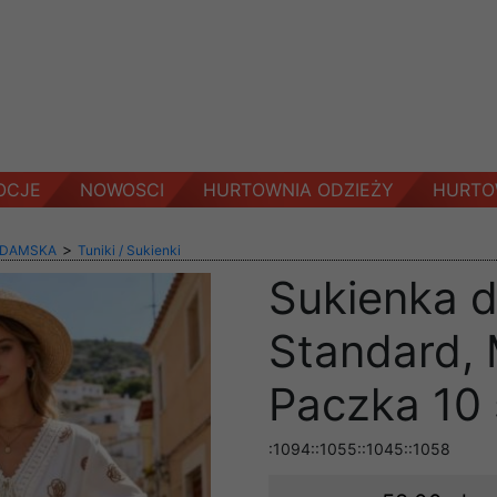
OCJE
NOWOSCI
HURTOWNIA ODZIEŻY
HURTO
>
 DAMSKA
Tuniki / Sukienki
Sukienka 
Standard, 
Paczka 10 
:1094::1055::1045::1058