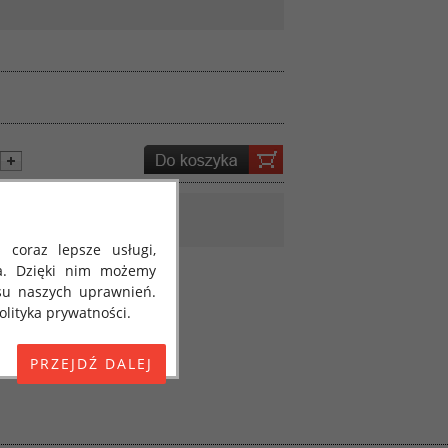
 coraz lepsze usługi,
a. Dzięki nim możemy
su naszych uprawnień.
lityka prywatności.
E) 2016/679 z dnia 27
 osobowych i w sprawie
jako "RODO", "ORODO",
my poinformować Cię o
ja 2018 roku. Poniżej