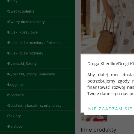
Bluzy
Swetry, bolerka
Swetry duże rozmiary
Bluzki koszulowe
Bluzki duże rozmiary ( Polskie )
Bluzki duże rozmiary
Droga Klientko/Drogi Kl
Rybaczki, Szorty
Rybaczki, Szorty Jeansowe
Aby dalej móc dostar
potrzebujemy zgody 
Legginsy
finansować rozwój na
Twoje dane są u nas be
Spódnice
Od 25 maja 2018 roku
Spodnie, rybaczki, szorty, dresy
kwietnia 2016 r. w sp
Żakiety
swobodnego przepływu
"GDPR" lub "Ogólne R
Rajstopy
Inne produkty
przetwarzaniu Twoich
Spodnie damskie