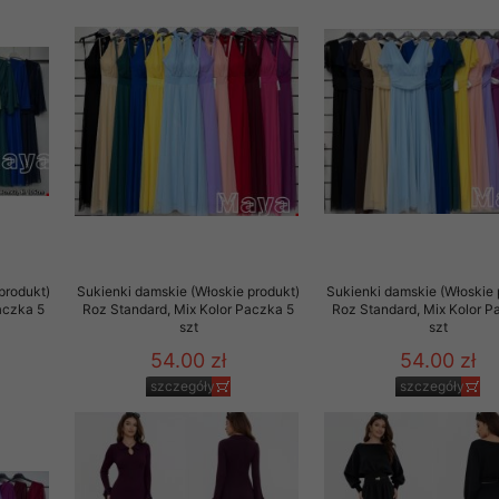
29 sierpnia 1997 r. o
entów przechowujemy na
ją jedynie uprawnieni
o swoich danych w celu
ientów osobom trzecim,
awnionych na podstawie
ne na komputerze Klienta
produkt)
Sukienki damskie (Włoskie produkt)
Sukienki damskie (Włoskie 
brania naszej oferty do
aczka 5
Roz Standard, Mix Kolor Paczka 5
Roz Standard, Mix Kolor P
szt
szt
zeglądarce internetowej
odłączenie tych plików
54.00 zł
54.00 zł
pisywane na komputerze
szczegóły
szczegóły