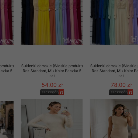
 promocyjne wysyłamy Klientom jedynie wówczas, gdy wyrazili na 
ttera wysyłanego Klientowi, jeżeli potwierdzi wyraźnie wskaz
ację na otrzymywanie newslettera o aktualnych promocjach, ra
ały te dotyczą wyłącznie oferty naszego Sklepu.
oski i sugestie odnoszące się do ochrony Państwa prywatności, 
aszać na email
produkt)
Sukienki damskie (Włoskie produkt)
Sukienki damskie (Włoskie 
aczka 5
Roz Standard, Mix Kolor Paczka 5
Roz Standard, Mix Kolor P
szt
szt
54.00 zł
78.00 zł
szczegóły
szczegóły