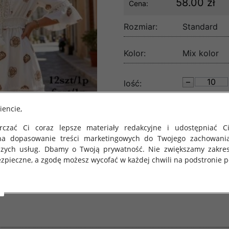
58.00 zł
Cena:
Rozmiar:
Standard
Kolor:
Mix kolor
lość:
iencie,
czać Ci coraz lepsze materiały redakcyjne i udostępniać Ci
na dopasowanie treści marketingowych do Twojego zachowani
szych usług. Dbamy o Twoją prywatność. Nie zwiększamy zakre
zpieczne, a zgodę możesz wycofać w każdej chwili na podstronie po
 obowiązuje Rozporządzenie Parlamentu Europejskiego i Rady (U
rawie ochrony osób fizycznych w związku z przetwarzaniem danych
 takich danych oraz uchylenia dyrektywy 95/46/WE (określane 
ozporządzenie o Ochronie Danych"). W związku z tym chcielibyś
 danych oraz zasadach, na jakich odbywa się to po dniu 25 ma