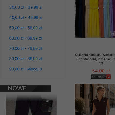
Materiały reklamowo -
30,00 zł - 39,99 zł
szczególności newsle
zawierającego akcept
40,00 zł - 49,99 zł
naszym Sklepie. Materi
50,00 zł - 59,99 zł
Wszelkie pytania, wni
osobowych prosimy zgł
60,00 zł - 69,99 zł
70,00 zł - 79,99 zł
Sukienki damskie (Włoskie 
80,00 zł - 89,99 zł
Roz Standard, Mix Kolor P
szt
Spodnie damskie
90,00 zł i więcej 9
54.00 zł
jeansy Roz 25-30, 1
Kolor Paczka 10 szt
szczegóły
61.00 zł
NOWE
szczegóły
PRODUKTY