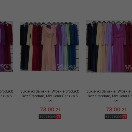
 informacje na ten temat.
jej zgody.
isk „Przejdź dalej” lub zamkniesz to okno, to wyrazisz zgodę na p
dobrowolne. Zgodę możesz w każdym momencie wycofać . Pamiętaj, 
prawem przetwarzania dokonanego wcześniej.
 w tym o przysługujących uprawnieniach (prawo dostępu, spros
czenia ich przetwarzania, prawo do ich przenoszenia, niepodleg
, w tym profilowaniu, a także prawo wyrażenia sprzeciwu wobec
dziesz w Polityce prywatności.
--------------------
produkt)
Sukienki damskie (Włoskie produkt)
Sukienki damskie (Włoskie 
aczka 5
Roz Standard, Mix Kolor Paczka 5
Roz Standard, Mix Kolor P
szt
szt
78.00 zł
78.00 zł
klepu
szczegóły
szczegóły
entom pełne poszanowanie ich prywatności oraz ochronę ich dan
ywane nam przez Klientów przetwarzamy w sposób zgodny z zakre