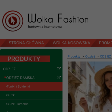
STRONA GŁÓWNA
WÓLKA KOSOWSKA
PROM
>
>
Produkty
Odzież
ODZIEŻ
PRODUKTY
ODZIEŻ
ODZIEŻ DAMSKA
Tuniki / Sukienki
Bluzki
Bluzki Tureckie