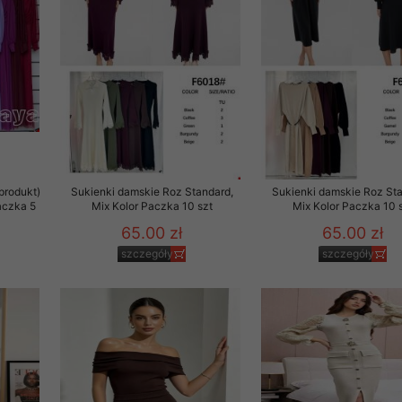
to zgodę. Dotyczy to w
anego przez nas linka
batach i nowościach w
w szczególności danych
produkt)
Sukienki damskie Roz Standard,
Sukienki damskie Roz Sta
aczka 5
Mix Kolor Paczka 10 szt
Mix Kolor Paczka 10 
65.00 zł
65.00 zł
szczegóły
szczegóły