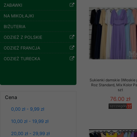
szczegóły
ZABAWKI
Klientów zezwolenia 
ochronie danych osobo
NA MIKOŁAJKI
serwerach zapewniają
pracownicy Sklepu.
BIŻUTERIA
Każdy Klient, który p
ODZIEŻ Z POLSKIE
ich weryfikacji, modyfik
ODZIEŻ FRANCJA
Sklep nie przekazuje,
ODZIEŻ TURECKA
chyba że dzieje się t
prawa organów państwa
Nasz Sklep posługuje si
Sukienki damskie (Włoskie 
przez nasz serwer i do
Roz Standard, Mix Kolor P
szt
jego indywidualnych po
Cena
opcję przyjmowania co
76.00 zł
Spodnie damskie
może wpłynąć na utrud
jeansy Roz 25-30, 1
szczegóły
Kolor Paczka 10 szt
0,00 zł - 9,99 zł
Klienta przechowują in
61.00 zł
10,00 zł - 19,99 zł
• sesji Użytkownik
szczegóły
• ostatnio oglądany
20,00 zł - 29,99 zł