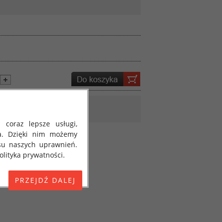
 coraz lepsze usługi,
a. Dzięki nim możemy
su naszych uprawnień.
lityka prywatności.
E) 2016/679 z dnia 27
 osobowych i w sprawie
jako "RODO", "ORODO",
my poinformować Cię o
ja 2018 roku. Poniżej