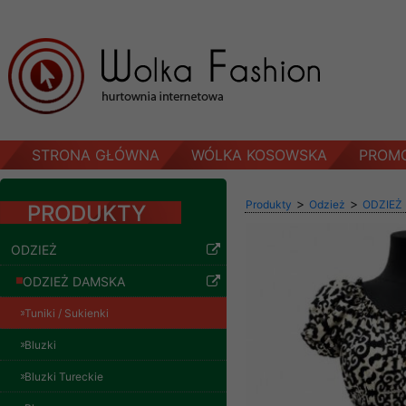
STRONA GŁÓWNA
WÓLKA KOSOWSKA
PROM
>
>
Produkty
Odzież
ODZIEŻ
PRODUKTY
ODZIEŻ
ODZIEŻ DAMSKA
Tuniki / Sukienki
Bluzki
Bluzki Tureckie