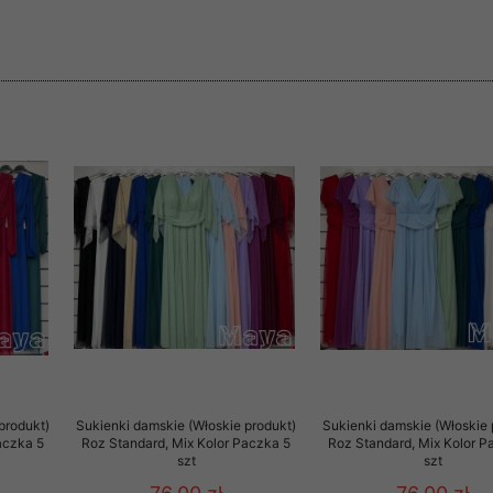
rzetwarzanie przez OMEZ
że wycofanie zgody nie
towania oraz usunięcia
ania zautomatyzowanemu
 przetwarzania Twoich
produkt)
Sukienki damskie (Włoskie produkt)
Sukienki damskie (Włoskie 
aczka 5
Roz Standard, Mix Kolor Paczka 5
Roz Standard, Mix Kolor P
ych osobowych.
szt
szt
sem udzielonego przez