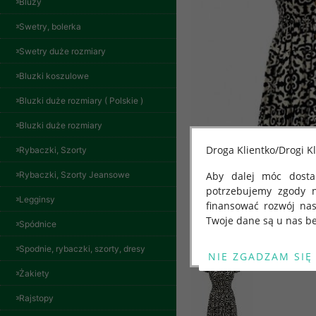
Bluzy
Swetry, bolerka
Swetry duże rozmiary
Bluzki koszulowe
Bluzki duże rozmiary ( Polskie )
Bluzki duże rozmiary
Droga Klientko/Drogi Kl
Rybaczki, Szorty
Rybaczki, Szorty Jeansowe
Aby dalej móc dostar
potrzebujemy zgody 
Legginsy
finansować rozwój na
Twoje dane są u nas be
Spódnice
Od 25 maja 2018 roku
Spodnie, rybaczki, szorty, dresy
kwietnia 2016 r. w sp
Żakiety
swobodnego przepływu
"GDPR" lub "Ogólne R
Rajstopy
Bluzy damskie Roz
przetwarzaniu Twoich
L-3XL. 1 kolor.