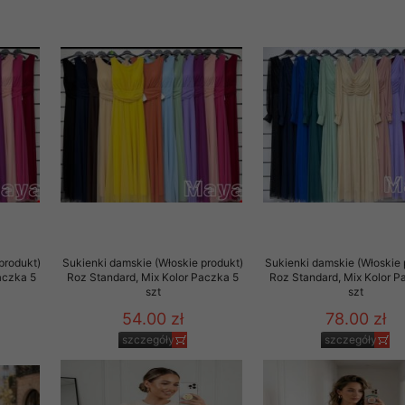
 promocyjne wysyłamy Klientom jedynie wówczas, gdy wyrazili na 
ttera wysyłanego Klientowi, jeżeli potwierdzi wyraźnie wskaz
ację na otrzymywanie newslettera o aktualnych promocjach, ra
ały te dotyczą wyłącznie oferty naszego Sklepu.
oski i sugestie odnoszące się do ochrony Państwa prywatności, 
aszać na email
produkt)
Sukienki damskie (Włoskie produkt)
Sukienki damskie (Włoskie 
aczka 5
Roz Standard, Mix Kolor Paczka 5
Roz Standard, Mix Kolor P
szt
szt
54.00 zł
78.00 zł
szczegóły
szczegóły