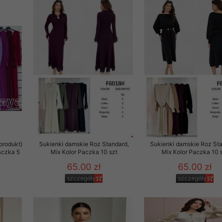
to zgodę. Dotyczy to w
anego przez nas linka
batach i nowościach w
w szczególności danych
produkt)
Sukienki damskie Roz Standard,
Sukienki damskie Roz Sta
aczka 5
Mix Kolor Paczka 10 szt
Mix Kolor Paczka 10 
65.00 zł
65.00 zł
szczegóły
szczegóły