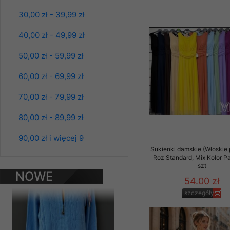
Materiały reklamowo -
30,00 zł - 39,99 zł
szczególności newsle
zawierającego akcept
40,00 zł - 49,99 zł
naszym Sklepie. Materi
50,00 zł - 59,99 zł
Wszelkie pytania, wni
osobowych prosimy zgł
60,00 zł - 69,99 zł
70,00 zł - 79,99 zł
80,00 zł - 89,99 zł
Bluzy damskie Roz
L-3XL. 1 kolor.
90,00 zł i więcej 9
Paczka 10 szt
Sukienki damskie (Włoskie 
39.00 zł
Roz Standard, Mix Kolor P
szt
szczegóły
NOWE
54.00 zł
PRODUKTY
szczegóły