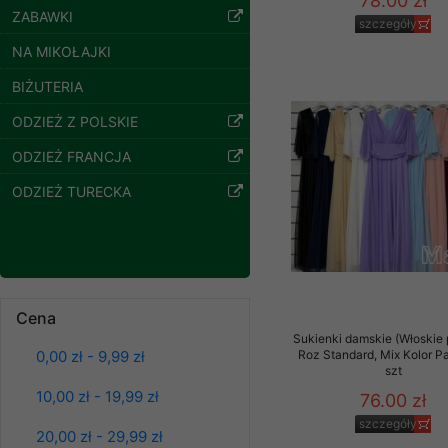
78.00 zł
ZABAWKI
Klientów zezwolenia 
szczegóły
ochronie danych osobo
NA MIKOŁAJKI
serwerach zapewniają
pracownicy Sklepu.
BIŻUTERIA
Każdy Klient, który p
ODZIEŻ Z POLSKIE
ich weryfikacji, modyfik
ODZIEŻ FRANCJA
Sklep nie przekazuje,
ODZIEŻ TURECKA
chyba że dzieje się t
prawa organów państwa
Nasz Sklep posługuje si
przez nasz serwer i do
jego indywidualnych po
Bluzy damskie Roz
Cena
opcję przyjmowania co
L-3XL. 1 kolor.
może wpłynąć na utrud
Sukienki damskie (Włoskie 
Paczka 10 szt
0,00 zł - 9,99 zł
Roz Standard, Mix Kolor P
Klienta przechowują in
39.00 zł
szt
szczegóły
10,00 zł - 19,99 zł
• sesji Użytkownik
76.00 zł
szczegóły
• ostatnio oglądany
20,00 zł - 29,99 zł