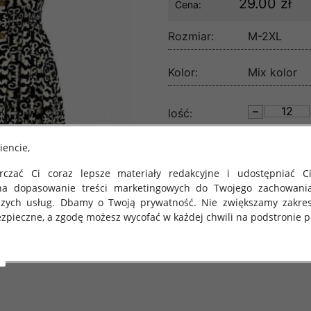
29.00 zł
Cena:
Rozmiar:
M-2XL
Kolor:
Mix kolor
lość:
iencie,
czać Ci coraz lepsze materiały redakcyjne i udostępniać Ci
na dopasowanie treści marketingowych do Twojego zachowani
szych usług. Dbamy o Twoją prywatność. Nie zwiększamy zakre
zpieczne, a zgodę możesz wycofać w każdej chwili na podstronie po
 obowiązuje Rozporządzenie Parlamentu Europejskiego i Rady (U
rawie ochrony osób fizycznych w związku z przetwarzaniem danych
 takich danych oraz uchylenia dyrektywy 95/46/WE (określane 
ozporządzenie o Ochronie Danych"). W związku z tym chcielibyś
 danych oraz zasadach, na jakich odbywa się to po dniu 25 ma