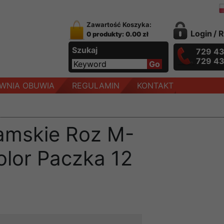
Zawartość Koszyka:
Login
/
R
0 produkty: 0.00 zł
Szukaj
729 4
729 4
WNIA OBUWIA
REGULAMIN
KONTAKT
damskie Roz M-
olor Paczka 12