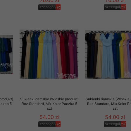
76.00 zł
76.00 zł
29 sierpnia 1997 r. o
szczegóły
szczegóły
entów przechowujemy na
ją jedynie uprawnieni
o swoich danych w celu
ientów osobom trzecim,
awnionych na podstawie
ne na komputerze Klienta
brania naszej oferty do
zeglądarce internetowej
odłączenie tych plików
pisywane na komputerze
produkt)
Sukienki damskie (Włoskie produkt)
Sukienki damskie (Włoskie 
aczka 5
Roz Standard, Mix Kolor Paczka 5
Roz Standard, Mix Kolor P
szt
szt
54.00 zł
54.00 zł
szczegóły
szczegóły