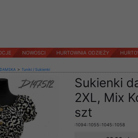
OCJE
NOWOSCI
HURTOWNIA ODZIEŻY
HURTO
>
 DAMSKA
Tuniki / Sukienki
Sukienki 
2XL, Mix K
szt
:1094::1055::1045::1058