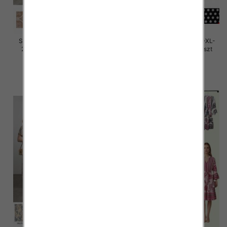
Sukienki damskie Roz M/L-XL-
Sukienki damskie Roz M/L-XL-
2XL, Mix Kolor Paczka 12 szt
2XL, Mix Kolor Paczka 12 szt
32.00 zł
32.00 zł
szczegóły
szczegóły