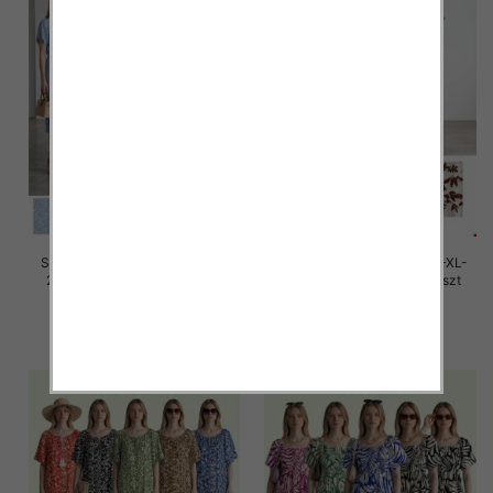
Sukienki damskie Roz M/L-XL-
Sukienki damskie Roz M/L-XL-
2XL, Mix Kolor Paczka 12 szt
2XL, Mix Kolor Paczka 12 szt
26.00 zł
26.00 zł
szczegóły
szczegóły