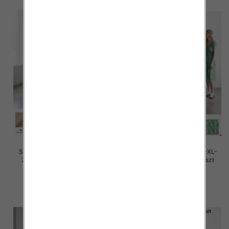
Sukienki damskie Roz M/L-XL-
Sukienki damskie Roz M/L-XL-
2XL, Mix Kolor Paczka 12 szt
2XL, Mix Kolor Paczka 12 szt
28.00 zł
27.00 zł
szczegóły
szczegóły