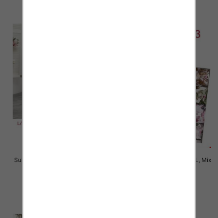
szczegóły
szczegóły
Sukienki damskie Roz L-3XL, Mix
Sukienki damskie Roz M-2XL, Mix
Kolor Paczka 12 szt
Kolor Paczka 12 szt
35.00 zł
35.00 zł
szczegóły
szczegóły