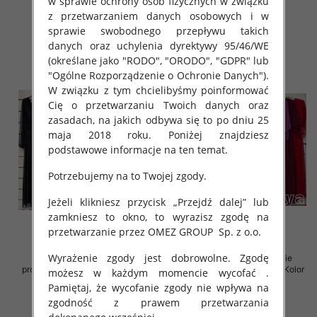
w sprawie ochrony osób fizycznych w związku
78.00 zł
78.00 zł
z przetwarzaniem danych osobowych i w
sprawie swobodnego przepływu takich
szczegóły
szczegóły
danych oraz uchylenia dyrektywy 95/46/WE
(określane jako "RODO", "ORODO", "GDPR" lub
"Ogólne Rozporządzenie o Ochronie Danych").
W związku z tym chcielibyśmy poinformować
Cię o przetwarzaniu Twoich danych oraz
zasadach, na jakich odbywa się to po dniu 25
maja 2018 roku. Poniżej znajdziesz
podstawowe informacje na ten temat.
Potrzebujemy na to Twojej zgody.
Jeżeli klikniesz przycisk „Przejdź dalej” lub
zamkniesz to okno, to wyrazisz zgodę na
przetwarzanie przez OMEZ GROUP
Sp. z o.o.
Wyrażenie zgody jest dobrowolne. Zgodę
Sukienki damskie (Włoskie
Sukienki damskie (Włoskie
produkt) Roz Standard, Mix Kolor
produkt) Roz Standard, Mix Kolor
możesz w każdym momencie wycofać .
Paczka 5 szt
Paczka 5 szt
Pamiętaj, że wycofanie zgody nie wpływa na
78.00 zł
76.00 zł
zgodność z prawem przetwarzania