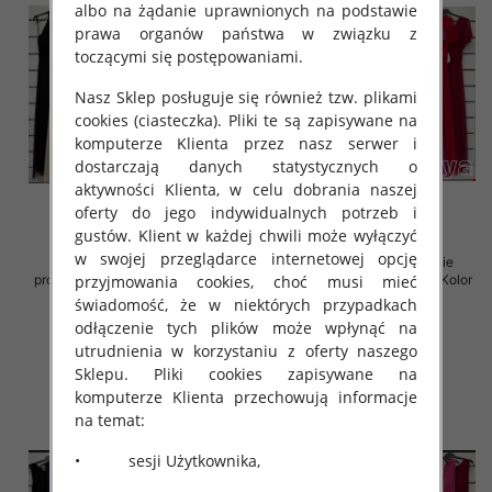
albo na żądanie uprawnionych na podstawie
prawa organów państwa w związku z
toczącymi się postępowaniami.
Nasz Sklep posługuje się również tzw. plikami
cookies (ciasteczka). Pliki te są zapisywane na
komputerze Klienta przez nasz serwer i
dostarczają danych statystycznych o
aktywności Klienta, w celu dobrania naszej
oferty do jego indywidualnych potrzeb i
gustów. Klient w każdej chwili może wyłączyć
w swojej przeglądarce internetowej opcję
Sukienki damskie (Włoskie
Sukienki damskie (Włoskie
przyjmowania cookies, choć musi mieć
produkt) Roz Standard, Mix Kolor
produkt) Roz Standard, Mix Kolor
Paczka 5 szt
Paczka 5 szt
świadomość, że w niektórych przypadkach
odłączenie tych plików może wpłynąć na
54.00 zł
54.00 zł
utrudnienia w korzystaniu z oferty naszego
szczegóły
szczegóły
Sklepu. Pliki cookies zapisywane na
komputerze Klienta przechowują informacje
na temat:
• sesji Użytkownika,