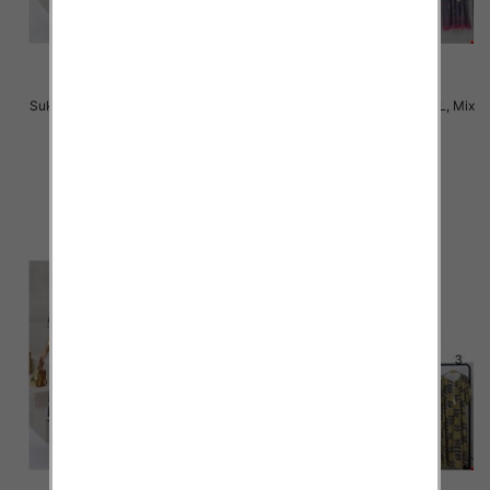
Sukienki damskie Roz M-2XL, Mix
Sukienki damskie Roz M-2XL, Mix
Kolor Paczka 12 szt
Kolor Paczka 12 szt
31.00 zł
31.00 zł
szczegóły
szczegóły