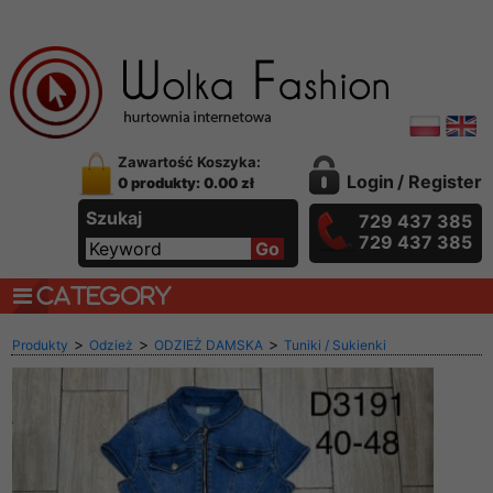
Zawartość Koszyka:
Login
/
Register
0 produkty: 0.00 zł
Szukaj
729 437 385
729 437 385
CATEGORY
>
>
>
Produkty
Odzież
ODZIEŻ DAMSKA
Tuniki / Sukienki