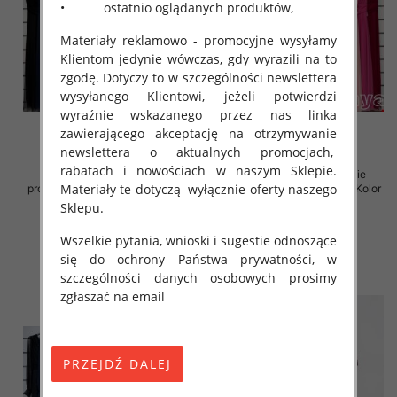
• ostatnio oglądanych produktów,
Materiały reklamowo - promocyjne wysyłamy
Klientom jedynie wówczas, gdy wyrazili na to
zgodę. Dotyczy to w szczególności newslettera
wysyłanego Klientowi, jeżeli potwierdzi
wyraźnie wskazanego przez nas linka
zawierającego akceptację na otrzymywanie
newslettera o aktualnych promocjach,
rabatach i nowościach w naszym Sklepie.
Sukienki damskie (Włoskie
Sukienki damskie (Włoskie
Materiały te dotyczą wyłącznie oferty naszego
produkt) Roz Standard, Mix Kolor
produkt) Roz Standard, Mix Kolor
Paczka 5 szt
Paczka 5 szt
Sklepu.
54.00 zł
54.00 zł
Wszelkie pytania, wnioski i sugestie odnoszące
szczegóły
szczegóły
się do ochrony Państwa prywatności, w
szczególności danych osobowych prosimy
zgłaszać na email