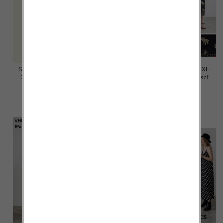
Sukienki damskie Roz M/L-XL-
Sukienki damskie Roz M/L-XL-
2XL, Mix Kolor Paczka 12 szt
2XL, Mix Kolor Paczka 12 szt
58.00 zł
37.00 zł
szczegóły
szczegóły