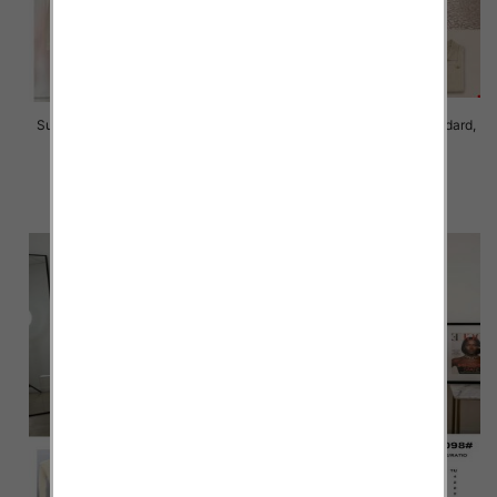
Sukienki damskie Roz Standard,
Sukienki damskie Roz Standard,
Mix Kolor Paczka 10 szt
Mix Kolor Paczka 8 szt
65.00 zł
45.00 zł
szczegóły
szczegóły