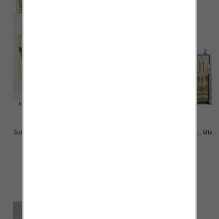
Sukienki damskie Roz M-2XL, Mix
Sukienki damskie Roz M-2XL, Mix
Kolor Paczka 12 szt
Kolor Paczka 12 szt
38.00 zł
34.00 zł
szczegóły
szczegóły