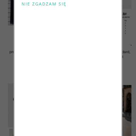
Sukienki damskie (Włoskie
produkt) Roz Standard, Mix Kolor
Sukienki damskie Roz Standard,
Paczka 5 szt
Mix Kolor Paczka 10 szt
78.00 zł
65.00 zł
szczegóły
szczegóły