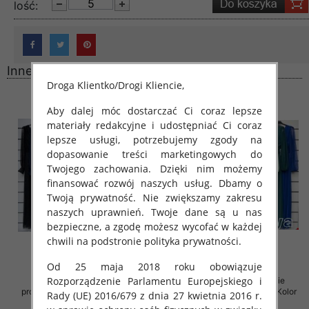
lość:
Inne produkty
Droga Klientko/Drogi Kliencie,
Aby dalej móc dostarczać Ci coraz lepsze
materiały redakcyjne i udostępniać Ci coraz
lepsze usługi, potrzebujemy zgody na
dopasowanie treści marketingowych do
Twojego zachowania. Dzięki nim możemy
finansować rozwój naszych usług. Dbamy o
Twoją prywatność. Nie zwiększamy zakresu
naszych uprawnień. Twoje dane są u nas
bezpieczne, a zgodę możesz wycofać w każdej
chwili na podstronie polityka prywatności.
Od 25 maja 2018 roku obowiązuje
Rozporządzenie Parlamentu Europejskiego i
Sukienki damskie (Włoskie
Sukienki damskie (Włoskie
produkt) Roz Standard, Mix Kolor
produkt) Roz Standard, Mix Kolor
Rady (UE) 2016/679 z dnia 27 kwietnia 2016 r.
Paczka 5 szt
Paczka 5 szt