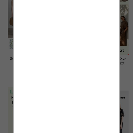
Sukienki damskie Roz Standard,
Sukienki damskie Roz M/L-XL-
Mix Kolor Paczka 12 szt
2XL, Mix Kolor Paczka 12 szt
26.00 zł
58.00 zł
szczegóły
szczegóły