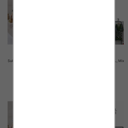
Sukienki damskie Roz M-2XL, Mix
Sukienki damskie Roz M-2XL, Mix
Kolor Paczka 12 szt
Kolor Paczka 12 szt
31.00 zł
31.00 zł
szczegóły
szczegóły