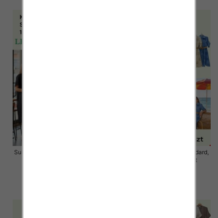
Sukienki damskie Roz S/M-L/XL ,
Sukienki damskie Roz Standard,
Mix Kolor Paczka 12 szt
Mix Kolor Paczka 12 szt
34.00 zł
59.00 zł
szczegóły
szczegóły