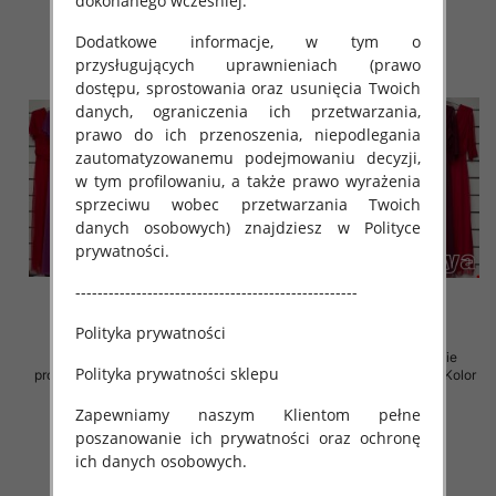
dokonanego wcześniej.
szczegóły
szczegóły
Dodatkowe informacje, w tym o
przysługujących uprawnieniach (prawo
dostępu, sprostowania oraz usunięcia Twoich
danych, ograniczenia ich przetwarzania,
prawo do ich przenoszenia, niepodlegania
zautomatyzowanemu podejmowaniu decyzji,
w tym profilowaniu, a także prawo wyrażenia
sprzeciwu wobec przetwarzania Twoich
danych osobowych) znajdziesz w Polityce
prywatności.
---------------------------------------------------
Polityka prywatności
Sukienki damskie (Włoskie
Sukienki damskie (Włoskie
Polityka prywatności sklepu
produkt) Roz Standard, Mix Kolor
produkt) Roz Standard, Mix Kolor
Paczka 5 szt
Paczka 5 szt
Zapewniamy naszym Klientom pełne
76.00 zł
76.00 zł
poszanowanie ich prywatności oraz ochronę
szczegóły
szczegóły
ich danych osobowych.