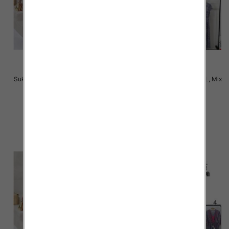
Sukienki damskie Roz M-2XL, Mix
Sukienki damskie Roz M-2XL, Mix
Kolor Paczka 12 szt
Kolor Paczka 12 szt
31.00 zł
31.00 zł
szczegóły
szczegóły