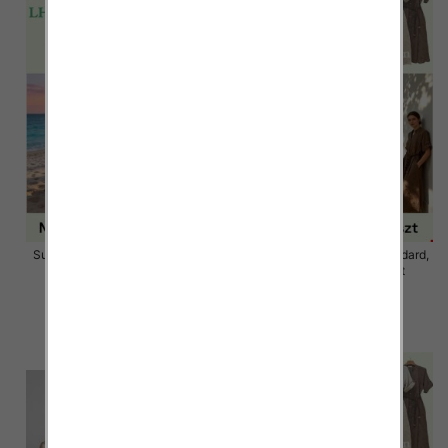
Sukienki damskie Roz Standard,
Sukienki damskie Roz Standard,
Mix Kolor Paczka 12 szt
Mix Kolor Paczka 12 szt
58.00 zł
58.00 zł
szczegóły
szczegóły