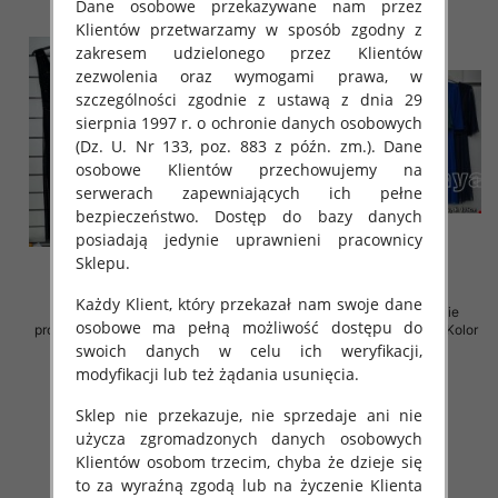
Dane osobowe przekazywane nam przez
Klientów przetwarzamy w sposób zgodny z
zakresem udzielonego przez Klientów
zezwolenia oraz wymogami prawa, w
szczególności zgodnie z ustawą z dnia 29
sierpnia 1997 r. o ochronie danych osobowych
(Dz. U. Nr 133, poz. 883 z późn. zm.). Dane
osobowe Klientów przechowujemy na
serwerach zapewniających ich pełne
bezpieczeństwo. Dostęp do bazy danych
posiadają jedynie uprawnieni pracownicy
Sklepu.
Każdy Klient, który przekazał nam swoje dane
Sukienki damskie (Włoskie
Sukienki damskie (Włoskie
osobowe ma pełną możliwość dostępu do
produkt) Roz Standard, Mix Kolor
produkt) Roz Standard, Mix Kolor
Paczka 5 szt
Paczka 5 szt
swoich danych w celu ich weryfikacji,
modyfikacji lub też żądania usunięcia.
72.00 zł
69.00 zł
szczegóły
szczegóły
Sklep nie przekazuje, nie sprzedaje ani nie
użycza zgromadzonych danych osobowych
Klientów osobom trzecim, chyba że dzieje się
to za wyraźną zgodą lub na życzenie Klienta