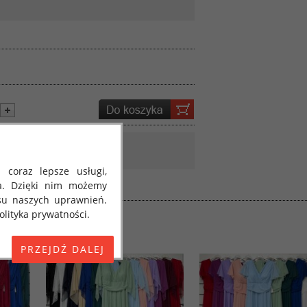
 coraz lepsze usługi,
a. Dzięki nim możemy
su naszych uprawnień.
lityka prywatności.
E) 2016/679 z dnia 27
 osobowych i w sprawie
jako "RODO", "ORODO",
my poinformować Cię o
ja 2018 roku. Poniżej