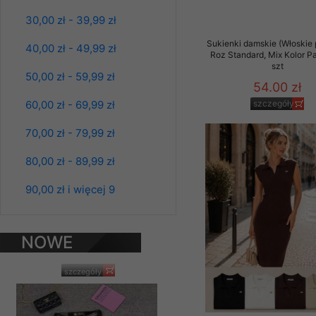
jeansy Roz 25-30, 1
Kolor Paczka 10 szt
Materiały reklamowo -
30,00 zł - 39,99 zł
61.00 zł
szczególności newsle
Sukienki damskie (Włoskie 
zawierającego akcept
40,00 zł - 49,99 zł
szczegóły
Roz Standard, Mix Kolor P
naszym Sklepie. Materi
szt
50,00 zł - 59,99 zł
Wszelkie pytania, wni
54.00 zł
osobowych prosimy zgł
60,00 zł - 69,99 zł
szczegóły
70,00 zł - 79,99 zł
80,00 zł - 89,99 zł
90,00 zł i więcej 9
NOWE
PRODUKTY
Spodnie damskie
jeansy Roz 25-30, 1
Kolor Paczka 10 szt
61.00 zł