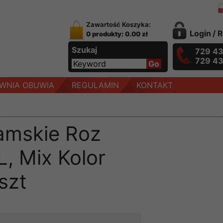
Zawartość Koszyka:
Login
/
R
0 produkty: 0.00 zł
Szukaj
729 4
729 4
WNIA OBUWIA
REGULAMIN
KONTAKT
amskie Roz
, Mix Kolor
szt