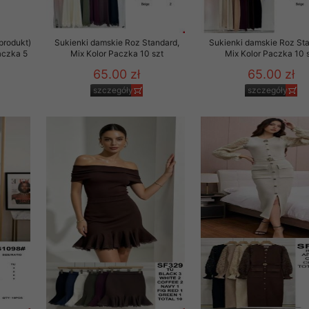
to zgodę. Dotyczy to w
anego przez nas linka
produkt)
Sukienki damskie Roz Standard,
Sukienki damskie Roz Sta
batach i nowościach w
aczka 5
Mix Kolor Paczka 10 szt
Mix Kolor Paczka 10 
65.00 zł
65.00 zł
w szczególności danych
szczegóły
szczegóły