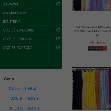
ZABAWKI
Klientów zezwolenia 
ochronie danych osobo
Spodnie damskie
NA MIKOŁAJKI
serwerach zapewniają
jeansy Roz 25-30, 1
Kolor Paczka 10 szt
pracownicy Sklepu.
BIŻUTERIA
61.00 zł
Sukienki damskie (Włoskie 
Każdy Klient, który p
ODZIEŻ Z POLSKIE
Roz Standard, Mix Kolor P
szczegóły
ich weryfikacji, modyfik
szt
ODZIEŻ FRANCJA
76.00 zł
Sklep nie przekazuje,
ODZIEŻ TURECKA
chyba że dzieje się t
szczegóły
prawa organów państwa
Nasz Sklep posługuje si
przez nasz serwer i do
jego indywidualnych po
Cena
opcję przyjmowania co
może wpłynąć na utrud
0,00 zł - 9,99 zł
Klienta przechowują in
10,00 zł - 19,99 zł
• sesji Użytkownik
• ostatnio oglądany
Spodnie damskie
20,00 zł - 29,99 zł