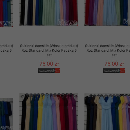
rzetwarzanie przez OMEZ
że wycofanie zgody nie
produkt)
Sukienki damskie (Włoskie produkt)
Sukienki damskie (Włoskie 
aczka 5
Roz Standard, Mix Kolor Paczka 5
Roz Standard, Mix Kolor P
szt
szt
towania oraz usunięcia
ania zautomatyzowanemu
76.00 zł
76.00 zł
 przetwarzania Twoich
szczegóły
szczegóły
ych osobowych.
sem udzielonego przez