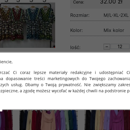
32.00 zł
Cena:
Rozmiar:
M/L-XL-2XL
Kolor:
Mix kolor
lość:
iencie,
czać Ci coraz lepsze materiały redakcyjne i udostępniać Ci
na dopasowanie treści marketingowych do Twojego zachowani
szych usług. Dbamy o Twoją prywatność. Nie zwiększamy zakre
zpieczne, a zgodę możesz wycofać w każdej chwili na podstronie po
 obowiązuje Rozporządzenie Parlamentu Europejskiego i Rady (U
rawie ochrony osób fizycznych w związku z przetwarzaniem danych
 takich danych oraz uchylenia dyrektywy 95/46/WE (określane 
ozporządzenie o Ochronie Danych"). W związku z tym chcielibyś
 danych oraz zasadach, na jakich odbywa się to po dniu 25 ma