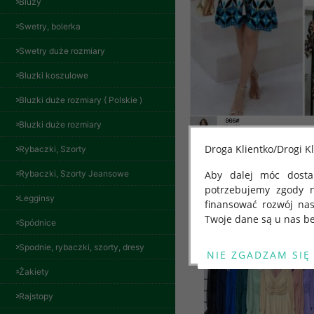
Bluzy
Swetry, bolerka
Swetry duże rozmiary
Bluzki koszulowe
Bluzki duże rozmiary ( Polskie )
Bluzki duże rozmiary
Droga Klientko/Drogi Kl
Rybaczki, Szorty
Rybaczki, Szorty Jeansowe
Aby dalej móc dostar
potrzebujemy zgody 
Inne produkty
Legginsy
finansować rozwój na
Twoje dane są u nas be
Spódnice
Od 25 maja 2018 roku
Spodnie, rybaczki, szorty, dresy
kwietnia 2016 r. w sp
Żakiety
swobodnego przepływu
"GDPR" lub "Ogólne R
Rajstopy
przetwarzaniu Twoich