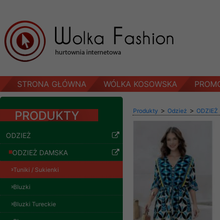
STRONA GŁÓWNA
WÓLKA KOSOWSKA
PROM
>
>
Produkty
Odzież
ODZIEŻ
PRODUKTY
ODZIEŻ
ODZIEŻ DAMSKA
Tuniki / Sukienki
Bluzki
Bluzki Tureckie