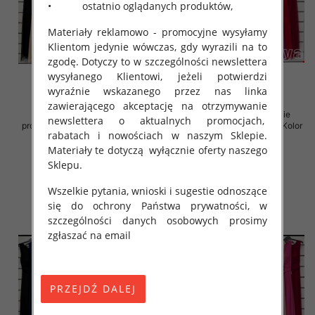
• ostatnio oglądanych produktów,
Materiały reklamowo - promocyjne wysyłamy
Klientom jedynie wówczas, gdy wyrazili na to
zgodę. Dotyczy to w szczególności newslettera
wysyłanego Klientowi, jeżeli potwierdzi
wyraźnie wskazanego przez nas linka
zawierającego akceptację na otrzymywanie
Sukienki damskie (Włoskie
Sukienki damskie (Włoskie
newslettera o aktualnych promocjach,
produkt) Roz Standard, Mix Kolor
produkt) Roz Standard, Mix Kolor
rabatach i nowościach w naszym Sklepie.
Paczka 5 szt
Paczka 5 szt
Materiały te dotyczą wyłącznie oferty naszego
54.00 zł
54.00 zł
Sklepu.
szczegóły
szczegóły
Wszelkie pytania, wnioski i sugestie odnoszące
się do ochrony Państwa prywatności, w
szczególności danych osobowych prosimy
zgłaszać na email