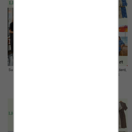
Sukienki damskie Roz S/M-L/XL ,
Sukienki damskie Roz Standard,
Mix Kolor Paczka 12 szt
Mix Kolor Paczka 12 szt
34.00 zł
59.00 zł
szczegóły
szczegóły