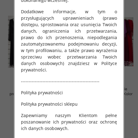
dokonanego wcześniej.
Dodatkowe informacje, w tym o
przysługujących uprawnieniach (prawo
dostępu, sprostowania oraz usunięcia Twoich
danych, ograniczenia ich przetwarzania,
prawo do ich przenoszenia, niepodlegania
zautomatyzowanemu podejmowaniu decyzji,
w tym profilowaniu, a także prawo wyrażenia
sprzeciwu wobec przetwarzania Twoich
danych osobowych) znajdziesz w Polityce
prywatności.
---------------------------------------------------
Sukienki damskie (Włoskie
Sukienki damskie (Włoskie
Polityka prywatności
produkt) Roz Standard, Mix Kolor
produkt) Roz Standard, Mix Kolor
Paczka 5 szt
Paczka 5 szt
Polityka prywatności sklepu
78.00 zł
76.00 zł
Zapewniamy naszym Klientom pełne
szczegóły
szczegóły
poszanowanie ich prywatności oraz ochronę
ich danych osobowych.