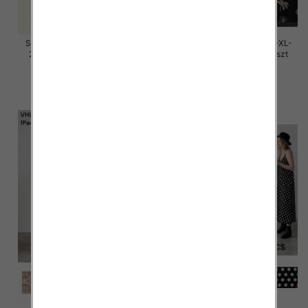
Sukienki damskie Roz M/L-XL-
Sukienki damskie Roz M/L-XL-
2XL, Mix Kolor Paczka 12 szt
2XL, Mix Kolor Paczka 12 szt
58.00 zł
37.00 zł
szczegóły
szczegóły