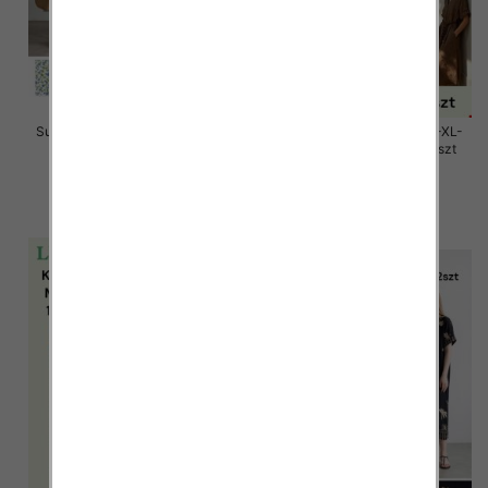
Sukienki damskie Roz Standard,
Sukienki damskie Roz M/L-XL-
Mix Kolor Paczka 12 szt
2XL, Mix Kolor Paczka 12 szt
26.00 zł
58.00 zł
szczegóły
szczegóły