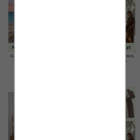
Sukienki damskie Roz Standard,
Sukienki damskie Roz Standard,
Mix Kolor Paczka 12 szt
Mix Kolor Paczka 12 szt
58.00 zł
58.00 zł
szczegóły
szczegóły