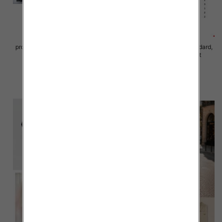
Sukienki damskie (Włoskie
produkt) Roz Standard, Mix Kolor
Sukienki damskie Roz Standard,
Paczka 5 szt
Mix Kolor Paczka 10 szt
78.00 zł
65.00 zł
szczegóły
szczegóły