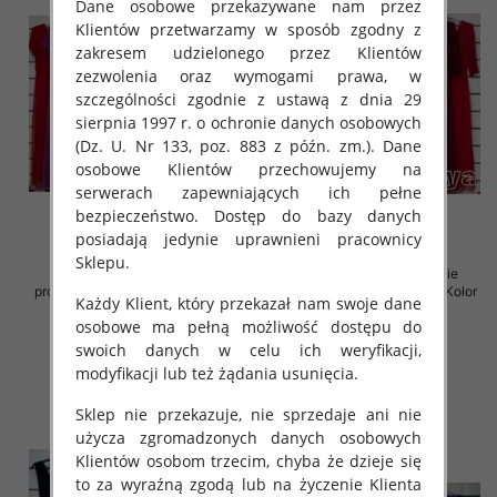
Dane osobowe przekazywane nam przez
Klientów przetwarzamy w sposób zgodny z
zakresem udzielonego przez Klientów
zezwolenia oraz wymogami prawa, w
szczególności zgodnie z ustawą z dnia 29
sierpnia 1997 r. o ochronie danych osobowych
(Dz. U. Nr 133, poz. 883 z późn. zm.). Dane
osobowe Klientów przechowujemy na
serwerach zapewniających ich pełne
bezpieczeństwo. Dostęp do bazy danych
posiadają jedynie uprawnieni pracownicy
Sklepu.
Sukienki damskie (Włoskie
Sukienki damskie (Włoskie
produkt) Roz Standard, Mix Kolor
produkt) Roz Standard, Mix Kolor
Każdy Klient, który przekazał nam swoje dane
Paczka 5 szt
Paczka 5 szt
osobowe ma pełną możliwość dostępu do
76.00 zł
76.00 zł
swoich danych w celu ich weryfikacji,
szczegóły
szczegóły
modyfikacji lub też żądania usunięcia.
Sklep nie przekazuje, nie sprzedaje ani nie
użycza zgromadzonych danych osobowych
Klientów osobom trzecim, chyba że dzieje się
to za wyraźną zgodą lub na życzenie Klienta