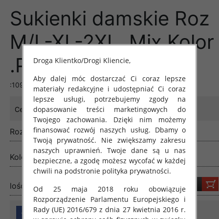
Sukienki damskie Roz
M/L-XL-2XL, Mix Kolor
.Paczka 12 szt
Droga Klientko/Drogi Kliencie,
Aby dalej móc dostarczać Ci coraz lepsze
:1094::1055::1045::1058
materiały redakcyjne i udostępniać Ci coraz
lepsze usługi, potrzebujemy zgody na
31.00 zł
dopasowanie treści marketingowych do
Cena:
Twojego zachowania. Dzięki nim możemy
finansować rozwój naszych usług. Dbamy o
Rozmiar:
M/L-XL-2XL
Twoją prywatność. Nie zwiększamy zakresu
naszych uprawnień. Twoje dane są u nas
Kolor:
Mix kolor
bezpieczne, a zgodę możesz wycofać w każdej
chwili na podstronie polityka prywatności.
lość:
Od 25 maja 2018 roku obowiązuje
Rozporządzenie Parlamentu Europejskiego i
Rady (UE) 2016/679 z dnia 27 kwietnia 2016 r.