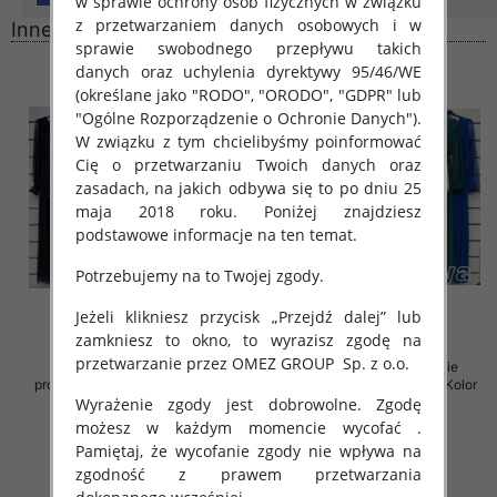
w sprawie ochrony osób fizycznych w związku
z przetwarzaniem danych osobowych i w
Inne produkty
sprawie swobodnego przepływu takich
danych oraz uchylenia dyrektywy 95/46/WE
(określane jako "RODO", "ORODO", "GDPR" lub
"Ogólne Rozporządzenie o Ochronie Danych").
W związku z tym chcielibyśmy poinformować
Cię o przetwarzaniu Twoich danych oraz
zasadach, na jakich odbywa się to po dniu 25
maja 2018 roku. Poniżej znajdziesz
podstawowe informacje na ten temat.
Potrzebujemy na to Twojej zgody.
Jeżeli klikniesz przycisk „Przejdź dalej” lub
zamkniesz to okno, to wyrazisz zgodę na
przetwarzanie przez OMEZ GROUP
Sp. z o.o.
Sukienki damskie (Włoskie
Sukienki damskie (Włoskie
produkt) Roz Standard, Mix Kolor
produkt) Roz Standard, Mix Kolor
Paczka 5 szt
Paczka 5 szt
Wyrażenie zgody jest dobrowolne. Zgodę
możesz w każdym momencie wycofać .
78.00 zł
78.00 zł
Pamiętaj, że wycofanie zgody nie wpływa na
szczegóły
szczegóły
zgodność z prawem przetwarzania