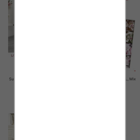
Sukienki damskie Roz L-3XL, Mix
Sukienki damskie Roz M-2XL, Mix
Kolor Paczka 12 szt
Kolor Paczka 12 szt
35.00 zł
35.00 zł
szczegóły
szczegóły