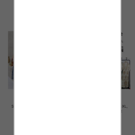
31.00 zł
34.00 zł
szczegóły
szczegóły
Sukienki damskie Roz M-4XL,
Sukienki damskie Roz M-4XL,
Mix Kolor Paczka 12 szt
Mix Kolor Paczka 12 szt
35.00 zł
35.00 zł
szczegóły
szczegóły