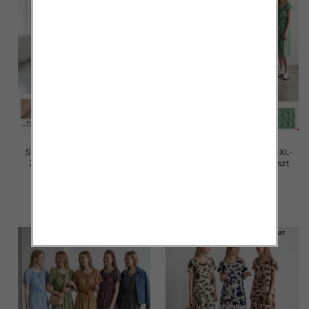
Sukienki damskie Roz M/L-XL-
Sukienki damskie Roz M/L-XL-
2XL, Mix Kolor Paczka 12 szt
2XL, Mix Kolor Paczka 12 szt
28.00 zł
27.00 zł
szczegóły
szczegóły