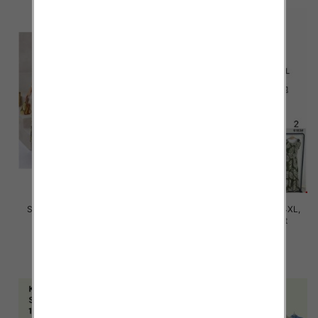
Sukienki damskie Roz M-4XL,
Sukienki damskie Roz M-4XL,
Mix Kolor Paczka 12 szt
Mix Kolor Paczka 12 szt
35.00 zł
31.00 zł
szczegóły
szczegóły