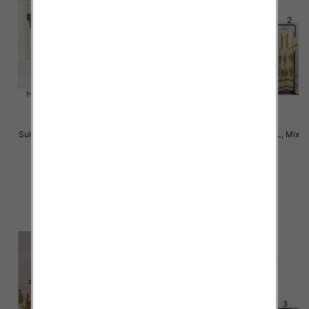
Sukienki damskie Roz M-2XL, Mix
Sukienki damskie Roz M-2XL, Mix
Kolor Paczka 12 szt
Kolor Paczka 12 szt
38.00 zł
34.00 zł
szczegóły
szczegóły