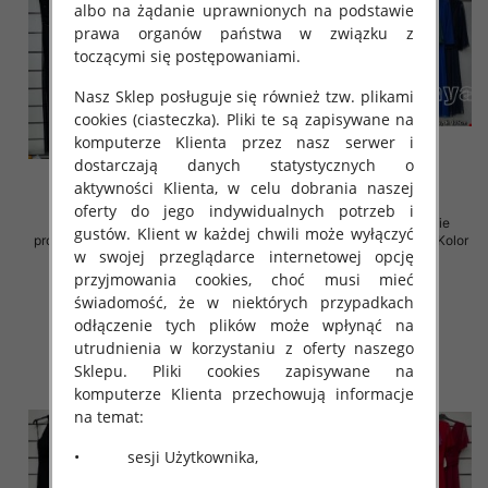
albo na żądanie uprawnionych na podstawie
prawa organów państwa w związku z
toczącymi się postępowaniami.
Nasz Sklep posługuje się również tzw. plikami
cookies (ciasteczka). Pliki te są zapisywane na
komputerze Klienta przez nasz serwer i
dostarczają danych statystycznych o
aktywności Klienta, w celu dobrania naszej
oferty do jego indywidualnych potrzeb i
Sukienki damskie (Włoskie
Sukienki damskie (Włoskie
gustów. Klient w każdej chwili może wyłączyć
produkt) Roz Standard, Mix Kolor
produkt) Roz Standard, Mix Kolor
w swojej przeglądarce internetowej opcję
Paczka 5 szt
Paczka 5 szt
przyjmowania cookies, choć musi mieć
72.00 zł
69.00 zł
świadomość, że w niektórych przypadkach
szczegóły
szczegóły
odłączenie tych plików może wpłynąć na
utrudnienia w korzystaniu z oferty naszego
Sklepu. Pliki cookies zapisywane na
komputerze Klienta przechowują informacje
na temat:
• sesji Użytkownika,