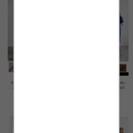
Sukienki damskie Roz M/L-XL-
Sukienki damskie Roz M/L-XL-
2XL, Mix Kolor Paczka 12 szt
2XL, Mix Kolor Paczka 12 szt
30.00 zł
30.00 zł
szczegóły
szczegóły