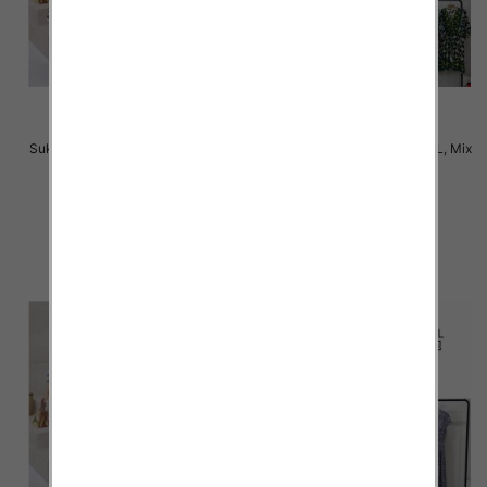
Sukienki damskie Roz M-2XL, Mix
Sukienki damskie Roz M-2XL, Mix
Kolor Paczka 12 szt
Kolor Paczka 12 szt
31.00 zł
31.00 zł
szczegóły
szczegóły