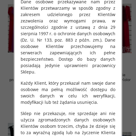
Dane osobowe przekazywane nam przez
Klientów przetwarzamy w sposób zgodny z
zakresem udzielonego przez Klientów
zezwolenia oraz wymogami prawa, w
szczególności zgodnie z ustawą z dnia 29
sierpnia 1997 r. o ochronie danych osobowych
(Dz. U. Nr 133, poz. 883 z późn. zm.). Dane
osobowe Klientów przechowujemy na
serwerach zapewniających ich pełne
bezpieczeństwo. Dostęp do bazy danych
posiadają jedynie uprawnieni pracownicy
Sklepu.
Sukienki damskie (Włoskie
Sukienki damskie (Włoskie
produkt) Roz Standard, Mix Kolor
produkt) Roz Standard, Mix Kolor
Każdy Klient, który przekazał nam swoje dane
Paczka 5 szt
Paczka 5 szt
osobowe ma pełną możliwość dostępu do
76.00 zł
76.00 zł
swoich danych w celu ich weryfikacji,
szczegóły
szczegóły
modyfikacji lub też żądania usunięcia.
Sklep nie przekazuje, nie sprzedaje ani nie
użycza zgromadzonych danych osobowych
Klientów osobom trzecim, chyba że dzieje się
to za wyraźną zgodą lub na życzenie Klienta