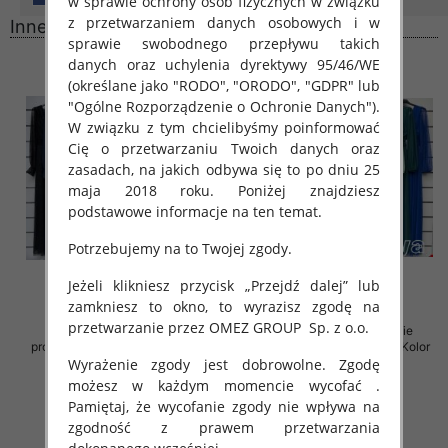
w sprawie ochrony osób fizycznych w związku
z przetwarzaniem danych osobowych i w
Inne produkty
sprawie swobodnego przepływu takich
danych oraz uchylenia dyrektywy 95/46/WE
(określane jako "RODO", "ORODO", "GDPR" lub
"Ogólne Rozporządzenie o Ochronie Danych").
W związku z tym chcielibyśmy poinformować
Cię o przetwarzaniu Twoich danych oraz
zasadach, na jakich odbywa się to po dniu 25
maja 2018 roku. Poniżej znajdziesz
podstawowe informacje na ten temat.
Potrzebujemy na to Twojej zgody.
Jeżeli klikniesz przycisk „Przejdź dalej” lub
zamkniesz to okno, to wyrazisz zgodę na
przetwarzanie przez OMEZ GROUP
Sp. z o.o.
Sukienki damskie (Włoskie
Sukienki damskie (Włoskie
produkt) Roz Standard, Mix Kolor
produkt) Roz Standard, Mix Kolor
Paczka 5 szt
Paczka 5 szt
Wyrażenie zgody jest dobrowolne. Zgodę
możesz w każdym momencie wycofać .
78.00 zł
78.00 zł
Pamiętaj, że wycofanie zgody nie wpływa na
szczegóły
szczegóły
zgodność z prawem przetwarzania