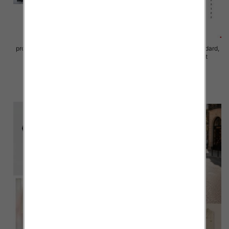
Sukienki damskie (Włoskie
produkt) Roz Standard, Mix Kolor
Sukienki damskie Roz Standard,
Paczka 5 szt
Mix Kolor Paczka 10 szt
78.00 zł
65.00 zł
szczegóły
szczegóły