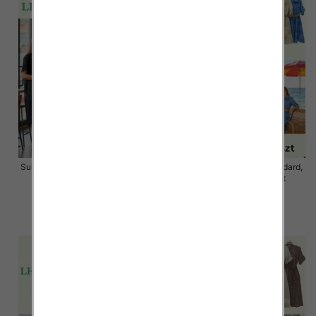
Sukienki damskie Roz S/M-L/XL ,
Sukienki damskie Roz Standard,
Mix Kolor Paczka 12 szt
Mix Kolor Paczka 12 szt
34.00 zł
59.00 zł
szczegóły
szczegóły