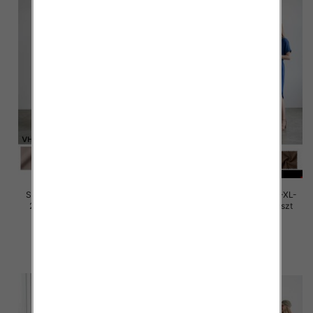
Sukienki damskie Roz M/L-XL-
Sukienki damskie Roz M/L-XL-
2XL, Mix Kolor Paczka 12 szt
2XL, Mix Kolor Paczka 12 szt
30.00 zł
30.00 zł
szczegóły
szczegóły