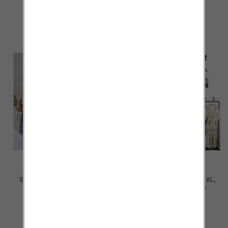
31.00 zł
34.00 zł
szczegóły
szczegóły
Sukienki damskie Roz M-4XL,
Sukienki damskie Roz M-4XL,
Mix Kolor Paczka 12 szt
Mix Kolor Paczka 12 szt
35.00 zł
35.00 zł
szczegóły
szczegóły