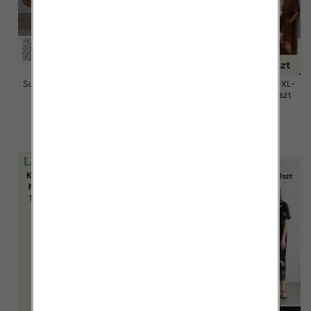
Sukienki damskie Roz Standard,
Sukienki damskie Roz M/L-XL-
Mix Kolor Paczka 12 szt
2XL, Mix Kolor Paczka 12 szt
26.00 zł
58.00 zł
szczegóły
szczegóły