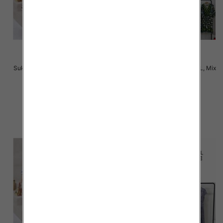
Sukienki damskie Roz M-2XL, Mix
Sukienki damskie Roz M-2XL, Mix
Kolor Paczka 12 szt
Kolor Paczka 12 szt
31.00 zł
31.00 zł
szczegóły
szczegóły