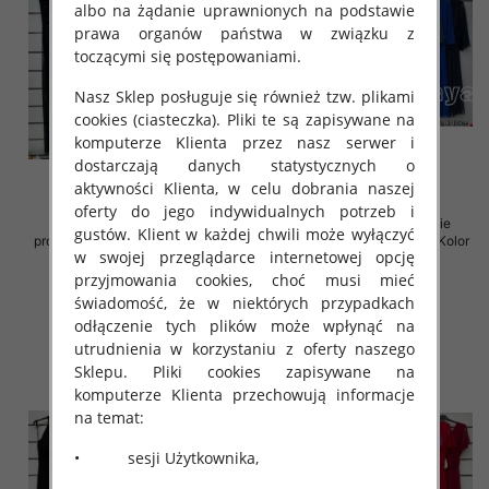
albo na żądanie uprawnionych na podstawie
prawa organów państwa w związku z
toczącymi się postępowaniami.
Nasz Sklep posługuje się również tzw. plikami
cookies (ciasteczka). Pliki te są zapisywane na
komputerze Klienta przez nasz serwer i
dostarczają danych statystycznych o
aktywności Klienta, w celu dobrania naszej
oferty do jego indywidualnych potrzeb i
Sukienki damskie (Włoskie
Sukienki damskie (Włoskie
gustów. Klient w każdej chwili może wyłączyć
produkt) Roz Standard, Mix Kolor
produkt) Roz Standard, Mix Kolor
w swojej przeglądarce internetowej opcję
Paczka 5 szt
Paczka 5 szt
przyjmowania cookies, choć musi mieć
72.00 zł
69.00 zł
świadomość, że w niektórych przypadkach
szczegóły
szczegóły
odłączenie tych plików może wpłynąć na
utrudnienia w korzystaniu z oferty naszego
Sklepu. Pliki cookies zapisywane na
komputerze Klienta przechowują informacje
na temat:
• sesji Użytkownika,