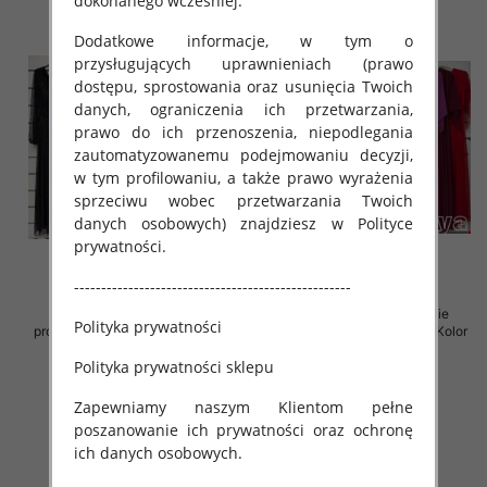
dokonanego wcześniej.
Dodatkowe informacje, w tym o
przysługujących uprawnieniach (prawo
dostępu, sprostowania oraz usunięcia Twoich
danych, ograniczenia ich przetwarzania,
prawo do ich przenoszenia, niepodlegania
zautomatyzowanemu podejmowaniu decyzji,
w tym profilowaniu, a także prawo wyrażenia
sprzeciwu wobec przetwarzania Twoich
danych osobowych) znajdziesz w Polityce
prywatności.
---------------------------------------------------
Sukienki damskie (Włoskie
Sukienki damskie (Włoskie
Polityka prywatności
produkt) Roz Standard, Mix Kolor
produkt) Roz Standard, Mix Kolor
Paczka 5 szt
Paczka 5 szt
Polityka prywatności sklepu
78.00 zł
76.00 zł
Zapewniamy naszym Klientom pełne
szczegóły
szczegóły
poszanowanie ich prywatności oraz ochronę
ich danych osobowych.