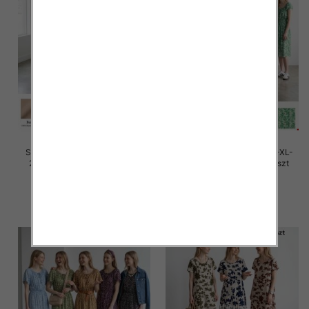
Sukienki damskie Roz M/L-XL-
Sukienki damskie Roz M/L-XL-
2XL, Mix Kolor Paczka 12 szt
2XL, Mix Kolor Paczka 12 szt
28.00 zł
27.00 zł
szczegóły
szczegóły