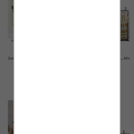
Sukienki damskie Roz M-2XL, Mix
Sukienki damskie Roz M-2XL, Mix
Kolor Paczka 12 szt
Kolor Paczka 12 szt
38.00 zł
34.00 zł
szczegóły
szczegóły