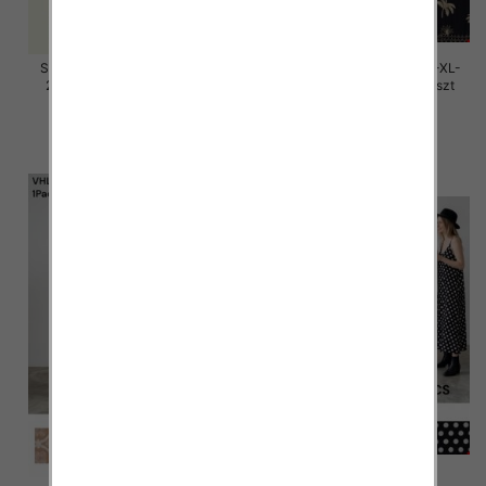
Sukienki damskie Roz M/L-XL-
Sukienki damskie Roz M/L-XL-
2XL, Mix Kolor Paczka 12 szt
2XL, Mix Kolor Paczka 12 szt
58.00 zł
37.00 zł
szczegóły
szczegóły