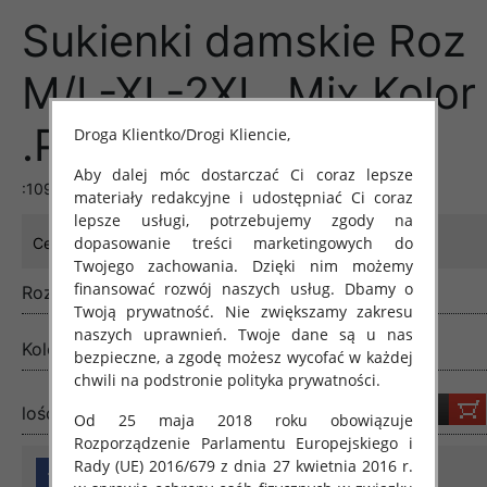
Sukienki damskie Roz
M/L-XL-2XL, Mix Kolor
.Paczka 12 szt
Droga Klientko/Drogi Kliencie,
Aby dalej móc dostarczać Ci coraz lepsze
:1094::1055::1045::1058
materiały redakcyjne i udostępniać Ci coraz
lepsze usługi, potrzebujemy zgody na
31.00 zł
dopasowanie treści marketingowych do
Cena:
Twojego zachowania. Dzięki nim możemy
finansować rozwój naszych usług. Dbamy o
Rozmiar:
M/L-XL-2XL
Twoją prywatność. Nie zwiększamy zakresu
naszych uprawnień. Twoje dane są u nas
Kolor:
Mix kolor
bezpieczne, a zgodę możesz wycofać w każdej
chwili na podstronie polityka prywatności.
lość:
Od 25 maja 2018 roku obowiązuje
Rozporządzenie Parlamentu Europejskiego i
Rady (UE) 2016/679 z dnia 27 kwietnia 2016 r.