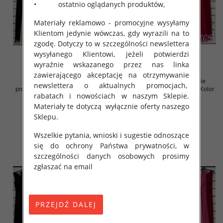
• ostatnio oglądanych produktów,
Materiały reklamowo - promocyjne wysyłamy
Klientom jedynie wówczas, gdy wyrazili na to
zgodę. Dotyczy to w szczególności newslettera
wysyłanego Klientowi, jeżeli potwierdzi
wyraźnie wskazanego przez nas linka
zawierającego akceptację na otrzymywanie
Sukienki damskie (Włoskie
Sukienki damskie (Włoskie
newslettera o aktualnych promocjach,
produkt) Roz Standard, Mix Kolor
produkt) Roz Standard, Mix Kolor
rabatach i nowościach w naszym Sklepie.
Paczka 5 szt
Paczka 5 szt
Materiały te dotyczą wyłącznie oferty naszego
54.00 zł
54.00 zł
Sklepu.
szczegóły
szczegóły
Wszelkie pytania, wnioski i sugestie odnoszące
się do ochrony Państwa prywatności, w
szczególności danych osobowych prosimy
zgłaszać na email