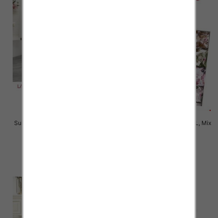
Sukienki damskie Roz L-3XL, Mix
Sukienki damskie Roz M-2XL, Mix
Kolor Paczka 12 szt
Kolor Paczka 12 szt
35.00 zł
35.00 zł
szczegóły
szczegóły