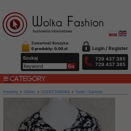
Zawartość Koszyka:
Login
/
Register
0 produkty: 0.00 zł
Szukaj
729 437 385
729 437 385
CATEGORY
>
>
>
Produkty
Odzież
ODZIEŻ DAMSKA
Tuniki / Sukienki