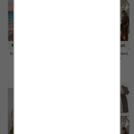
Sukienki damskie Roz Standard,
Sukienki damskie Roz Standard,
Mix Kolor Paczka 12 szt
Mix Kolor Paczka 12 szt
58.00 zł
58.00 zł
szczegóły
szczegóły