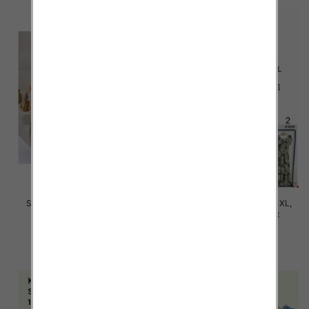
Sukienki damskie Roz M-4XL,
Sukienki damskie Roz M-4XL,
Mix Kolor Paczka 12 szt
Mix Kolor Paczka 12 szt
35.00 zł
31.00 zł
szczegóły
szczegóły