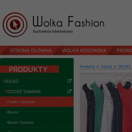
STRONA GŁÓWNA
WÓLKA KOSOWSKA
PROM
>
>
Produkty
Odzież
ODZIEŻ
PRODUKTY
ODZIEŻ
ODZIEŻ DAMSKA
Tuniki / Sukienki
Bluzki
Bluzki Tureckie