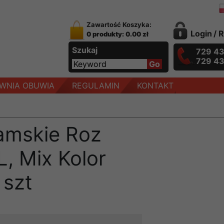
Zawartość Koszyka:
Login
/
R
0 produkty: 0.00 zł
Szukaj
729 4
729 4
WNIA OBUWIA
REGULAMIN
KONTAKT
amskie Roz
, Mix Kolor
 szt