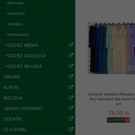
znajdziesz podstawowe
Narzutka
54.00 zł
Potrzebujemy na to Two
Kamizelki
szczegóły
Jeżeli klikniesz przyc
Komplet
GROUP
Sp. z o.o.
Kombinezon
Wyrażenie zgody jest 
ODZIEŻ MĘSKA
wpływa na zgodność z 
ODZIEŻ DZIECIĘCA
Dodatkowe informacje,
Twoich danych, ograni
ODZIEŻ WŁOSKA
podejmowaniu decyzji
OBUWIE
danych osobowych) znaj
KURTKI
-------------------------------
Sukienki damskie (Włoskie 
BIELIZNA
Roz Standard, Mix Kolor P
Polityka prywatności
szt
Bluzy damskie Roz
JEANSY (SPODNIE)
Polityka prywatności s
L-3XL. 1 kolor.
78.00 zł
Paczka 10 szt
DODATKI
szczegóły
Zapewniamy naszym Kli
54.00 zł
DLA DOMU
szczegóły
Dane osobowe przekaz