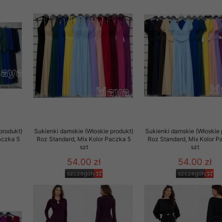
29 sierpnia 1997 r. o
entów przechowujemy na
ją jedynie uprawnieni
o swoich danych w celu
ientów osobom trzecim,
awnionych na podstawie
ne na komputerze Klienta
produkt)
Sukienki damskie (Włoskie produkt)
Sukienki damskie (Włoskie 
brania naszej oferty do
aczka 5
Roz Standard, Mix Kolor Paczka 5
Roz Standard, Mix Kolor P
zeglądarce internetowej
szt
szt
odłączenie tych plików
54.00 zł
54.00 zł
pisywane na komputerze
szczegóły
szczegóły