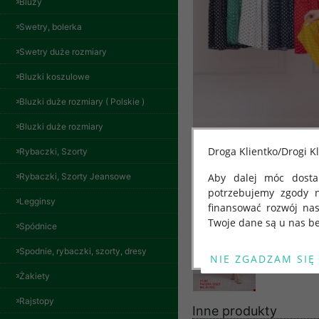
Bluzy
Swetry, bolerka
Swetry duże rozmiary
Bluzki koszulowe
Bluzki duże rozmiary ( Polskie )
Bluzki duże rozmiary
Droga Klientko/Drogi Kl
Rybaczki, Szorty
Rybaczki, Szorty Jeansowe
Aby dalej móc dostar
potrzebujemy zgody 
Legginsy
finansować rozwój na
Twoje dane są u nas be
Spódnice
Od 25 maja 2018 roku
Spodnie, rybaczki, szorty, dresy
kwietnia 2016 r. w sp
Żakiety
swobodnego przepływu
"GDPR" lub "Ogólne R
Bluzy damskie Roz
Rajstopy
L-3XL. 1 kolor.
przetwarzaniu Twoich
Inne produkty
Paczka 10 szt