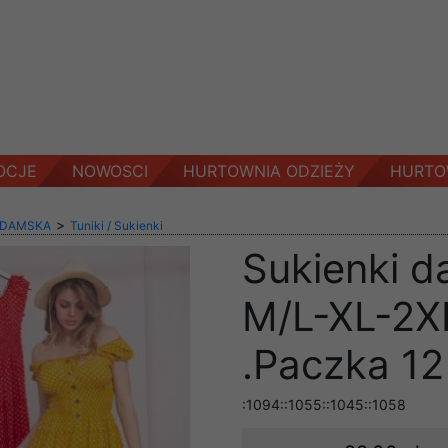
OCJE
NOWOSCI
HURTOWNIA ODZIEŻY
HURTO
>
 DAMSKA
Tuniki / Sukienki
Sukienki d
M/L-XL-2XL
.Paczka 12
:1094::1055::1045::1058