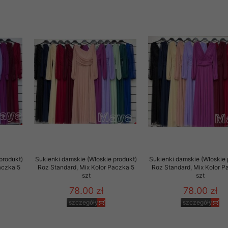
 informacje na ten temat.
jej zgody.
isk „Przejdź dalej” lub zamkniesz to okno, to wyrazisz zgodę na p
dobrowolne. Zgodę możesz w każdym momencie wycofać . Pamiętaj, 
prawem przetwarzania dokonanego wcześniej.
 w tym o przysługujących uprawnieniach (prawo dostępu, spros
czenia ich przetwarzania, prawo do ich przenoszenia, niepodleg
, w tym profilowaniu, a także prawo wyrażenia sprzeciwu wobec
dziesz w Polityce prywatności.
--------------------
produkt)
Sukienki damskie (Włoskie produkt)
Sukienki damskie (Włoskie 
aczka 5
Roz Standard, Mix Kolor Paczka 5
Roz Standard, Mix Kolor P
szt
szt
klepu
78.00 zł
78.00 zł
szczegóły
szczegóły
entom pełne poszanowanie ich prywatności oraz ochronę ich dan
ywane nam przez Klientów przetwarzamy w sposób zgodny z zakre