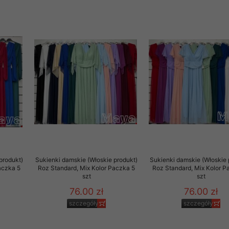
rzetwarzanie przez OMEZ
że wycofanie zgody nie
towania oraz usunięcia
ania zautomatyzowanemu
 przetwarzania Twoich
produkt)
Sukienki damskie (Włoskie produkt)
Sukienki damskie (Włoskie 
aczka 5
Roz Standard, Mix Kolor Paczka 5
Roz Standard, Mix Kolor P
szt
szt
76.00 zł
76.00 zł
szczegóły
szczegóły
ych osobowych.
sem udzielonego przez