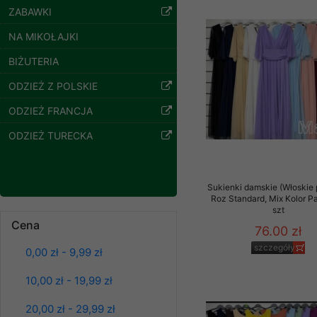
ZABAWKI
Klientów zezwolenia 
ochronie danych osobo
NA MIKOŁAJKI
serwerach zapewniają
pracownicy Sklepu.
BIŻUTERIA
Każdy Klient, który p
ODZIEŻ Z POLSKIE
ich weryfikacji, modyfik
ODZIEŻ FRANCJA
Sklep nie przekazuje,
ODZIEŻ TURECKA
chyba że dzieje się t
prawa organów państwa
Nasz Sklep posługuje si
Sukienki damskie (Włoskie 
przez nasz serwer i do
Roz Standard, Mix Kolor P
jego indywidualnych po
Bluzy damskie Roz
szt
L-3XL. 1 kolor.
Cena
opcję przyjmowania co
76.00 zł
Paczka 10 szt
może wpłynąć na utrud
39.00 zł
szczegóły
0,00 zł - 9,99 zł
Klienta przechowują in
szczegóły
10,00 zł - 19,99 zł
• sesji Użytkownik
• ostatnio oglądany
20,00 zł - 29,99 zł