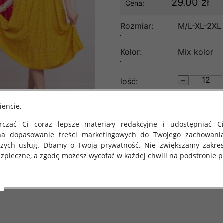
29.00 zł
Cena:
Rozmiar:
M/L-XL-2XL
Kolor:
Mix kolor
lość:
iencie,
czać Ci coraz lepsze materiały redakcyjne i udostępniać Ci
na dopasowanie treści marketingowych do Twojego zachowani
szych usług. Dbamy o Twoją prywatność. Nie zwiększamy zakre
zpieczne, a zgodę możesz wycofać w każdej chwili na podstronie po
 obowiązuje Rozporządzenie Parlamentu Europejskiego i Rady (U
rawie ochrony osób fizycznych w związku z przetwarzaniem danych
 takich danych oraz uchylenia dyrektywy 95/46/WE (określane 
ozporządzenie o Ochronie Danych"). W związku z tym chcielibyś
 danych oraz zasadach, na jakich odbywa się to po dniu 25 ma