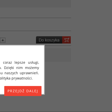
 coraz lepsze usługi,
a. Dzięki nim możemy
su naszych uprawnień.
lityka prywatności.
E) 2016/679 z dnia 27
 osobowych i w sprawie
jako "RODO", "ORODO",
my poinformować Cię o
ja 2018 roku. Poniżej