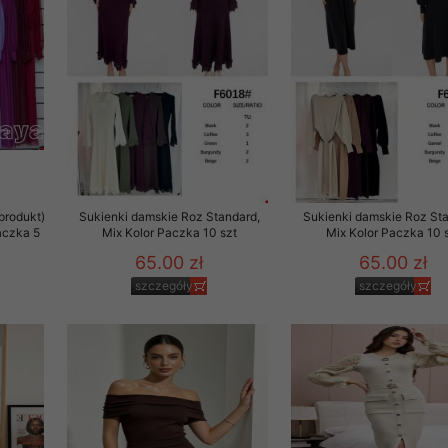
to zgodę. Dotyczy to w
anego przez nas linka
batach i nowościach w
w szczególności danych
produkt)
Sukienki damskie Roz Standard,
Sukienki damskie Roz Sta
aczka 5
Mix Kolor Paczka 10 szt
Mix Kolor Paczka 10 
65.00 zł
65.00 zł
szczegóły
szczegóły