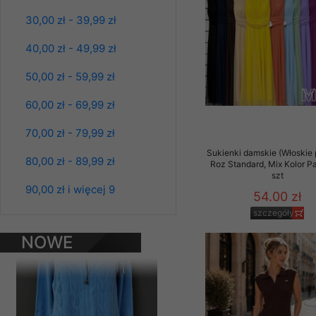
Materiały reklamowo -
30,00 zł - 39,99 zł
szczególności newsle
zawierającego akcept
40,00 zł - 49,99 zł
naszym Sklepie. Materi
50,00 zł - 59,99 zł
Wszelkie pytania, wni
osobowych prosimy zgł
60,00 zł - 69,99 zł
70,00 zł - 79,99 zł
Sukienki damskie (Włoskie 
80,00 zł - 89,99 zł
Roz Standard, Mix Kolor P
Bluzy damskie Roz
szt
L-3XL. 1 kolor.
90,00 zł i więcej 9
Paczka 10 szt
54.00 zł
39.00 zł
szczegóły
szczegóły
NOWE
PRODUKTY