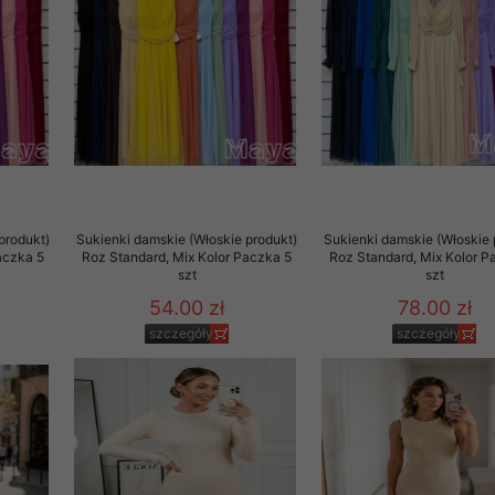
 promocyjne wysyłamy Klientom jedynie wówczas, gdy wyrazili na 
ttera wysyłanego Klientowi, jeżeli potwierdzi wyraźnie wskaz
ację na otrzymywanie newslettera o aktualnych promocjach, ra
ały te dotyczą wyłącznie oferty naszego Sklepu.
oski i sugestie odnoszące się do ochrony Państwa prywatności, 
aszać na email
produkt)
Sukienki damskie (Włoskie produkt)
Sukienki damskie (Włoskie 
aczka 5
Roz Standard, Mix Kolor Paczka 5
Roz Standard, Mix Kolor P
szt
szt
54.00 zł
78.00 zł
szczegóły
szczegóły