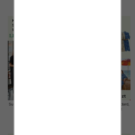
35.00 zł
31.00 zł
szczegóły
szczegóły
Sukienki damskie Roz S/M-L/XL ,
Sukienki damskie Roz Standard,
Mix Kolor Paczka 12 szt
Mix Kolor Paczka 12 szt
34.00 zł
59.00 zł
szczegóły
szczegóły