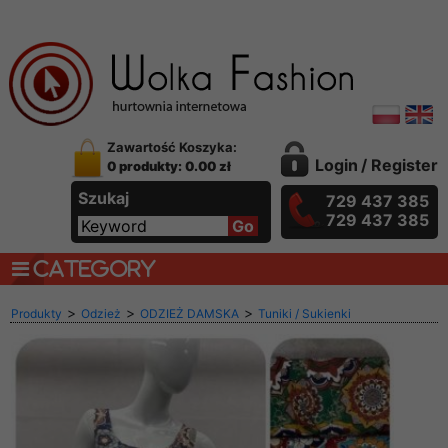
Zawartość Koszyka:
Login
/
Register
0 produkty: 0.00 zł
Szukaj
729 437 385
729 437 385
CATEGORY
>
>
>
Produkty
Odzież
ODZIEŻ DAMSKA
Tuniki / Sukienki