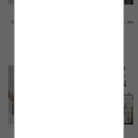
Sukienki damskie Roz M-4XL,
Sukienki damskie Roz M-6XL, Mix
Mix Kolor Paczka 12 szt
Kolor Paczka 12 szt
31.00 zł
34.00 zł
szczegóły
szczegóły