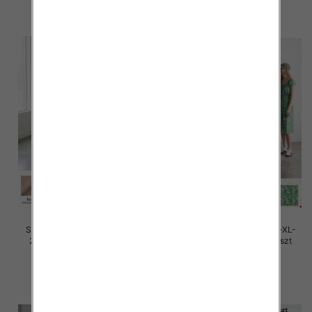
szczegóły
szczegóły
Sukienki damskie Roz M/L-XL-
Sukienki damskie Roz M/L-XL-
2XL, Mix Kolor Paczka 12 szt
2XL, Mix Kolor Paczka 12 szt
28.00 zł
27.00 zł
szczegóły
szczegóły