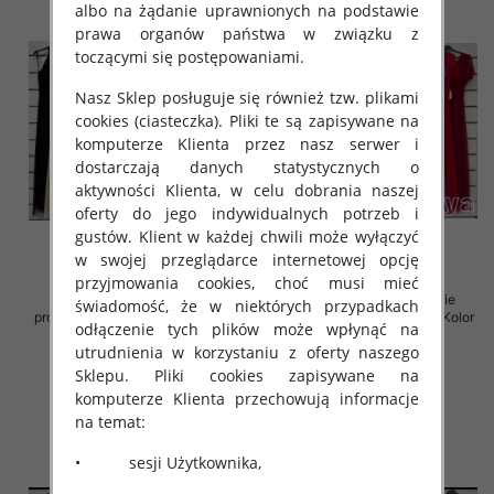
albo na żądanie uprawnionych na podstawie
prawa organów państwa w związku z
toczącymi się postępowaniami.
Nasz Sklep posługuje się również tzw. plikami
cookies (ciasteczka). Pliki te są zapisywane na
komputerze Klienta przez nasz serwer i
dostarczają danych statystycznych o
aktywności Klienta, w celu dobrania naszej
oferty do jego indywidualnych potrzeb i
gustów. Klient w każdej chwili może wyłączyć
w swojej przeglądarce internetowej opcję
przyjmowania cookies, choć musi mieć
Sukienki damskie (Włoskie
Sukienki damskie (Włoskie
świadomość, że w niektórych przypadkach
produkt) Roz Standard, Mix Kolor
produkt) Roz Standard, Mix Kolor
odłączenie tych plików może wpłynąć na
Paczka 5 szt
Paczka 5 szt
utrudnienia w korzystaniu z oferty naszego
54.00 zł
54.00 zł
Sklepu. Pliki cookies zapisywane na
szczegóły
szczegóły
komputerze Klienta przechowują informacje
na temat:
• sesji Użytkownika,