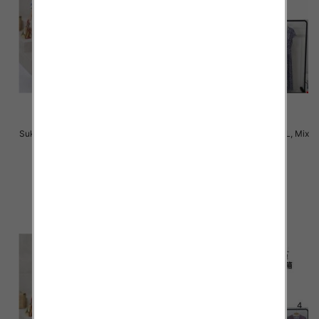
Sukienki damskie Roz M-2XL, Mix
Sukienki damskie Roz M-2XL, Mix
Kolor Paczka 12 szt
Kolor Paczka 12 szt
31.00 zł
31.00 zł
szczegóły
szczegóły