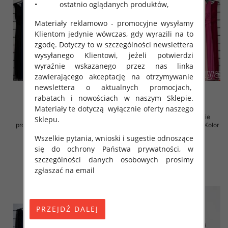
• ostatnio oglądanych produktów,
Materiały reklamowo - promocyjne wysyłamy
Klientom jedynie wówczas, gdy wyrazili na to
zgodę. Dotyczy to w szczególności newslettera
wysyłanego Klientowi, jeżeli potwierdzi
wyraźnie wskazanego przez nas linka
zawierającego akceptację na otrzymywanie
newslettera o aktualnych promocjach,
rabatach i nowościach w naszym Sklepie.
Materiały te dotyczą wyłącznie oferty naszego
Sukienki damskie (Włoskie
Sukienki damskie (Włoskie
Sklepu.
produkt) Roz Standard, Mix Kolor
produkt) Roz Standard, Mix Kolor
Paczka 5 szt
Paczka 5 szt
Wszelkie pytania, wnioski i sugestie odnoszące
54.00 zł
54.00 zł
się do ochrony Państwa prywatności, w
szczególności danych osobowych prosimy
szczegóły
szczegóły
zgłaszać na email