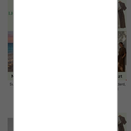
Sukienki damskie Roz Standard,
Sukienki damskie Roz Standard,
Mix Kolor Paczka 12 szt
Mix Kolor Paczka 12 szt
58.00 zł
58.00 zł
szczegóły
szczegóły