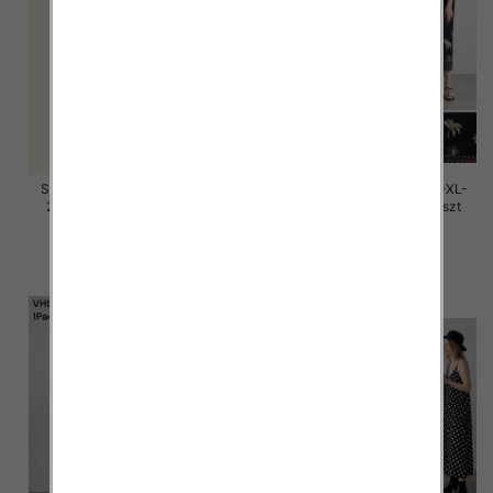
Sukienki damskie Roz M/L-XL-
Sukienki damskie Roz M/L-XL-
2XL, Mix Kolor Paczka 12 szt
2XL, Mix Kolor Paczka 12 szt
58.00 zł
37.00 zł
szczegóły
szczegóły