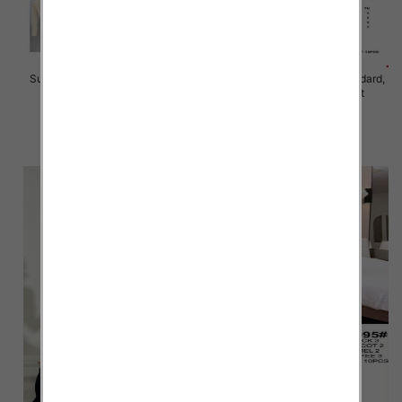
Sukienki damskie Roz Standard,
Sukienki damskie Roz Standard,
Mix Kolor Paczka 10 szt
Mix Kolor Paczka 10 szt
46.00 zł
40.00 zł
szczegóły
szczegóły