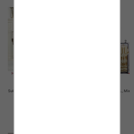
Sukienki damskie Roz M-2XL, Mix
Sukienki damskie Roz M-2XL, Mix
Kolor Paczka 12 szt
Kolor Paczka 12 szt
38.00 zł
34.00 zł
szczegóły
szczegóły