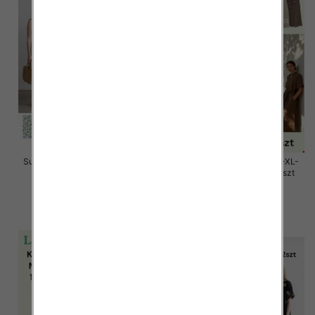
Sukienki damskie Roz Standard,
Sukienki damskie Roz M/L-XL-
Mix Kolor Paczka 12 szt
2XL, Mix Kolor Paczka 12 szt
26.00 zł
58.00 zł
szczegóły
szczegóły