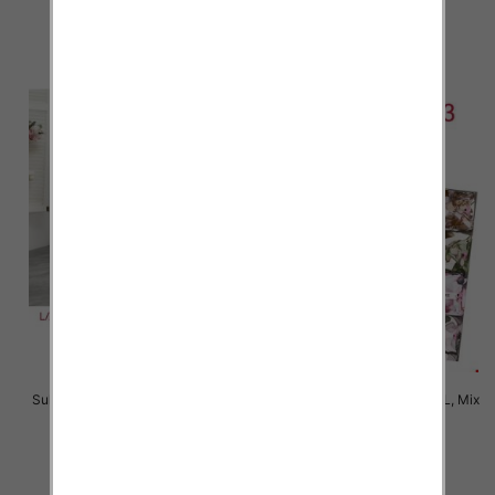
42.00 zł
46.00 zł
szczegóły
szczegóły
Sukienki damskie Roz L-3XL, Mix
Sukienki damskie Roz M-2XL, Mix
Kolor Paczka 12 szt
Kolor Paczka 12 szt
35.00 zł
35.00 zł
szczegóły
szczegóły