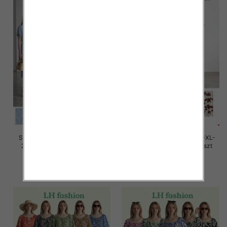
Sukienki damskie Roz M/L-XL-
Sukienki damskie Roz M/L-XL-
2XL, Mix Kolor Paczka 12 szt
2XL, Mix Kolor Paczka 12 szt
26.00 zł
26.00 zł
szczegóły
szczegóły