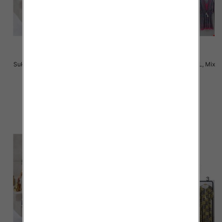
Sukienki damskie Roz M-2XL, Mix
Sukienki damskie Roz M-2XL, Mix
Kolor Paczka 12 szt
Kolor Paczka 12 szt
31.00 zł
31.00 zł
szczegóły
szczegóły