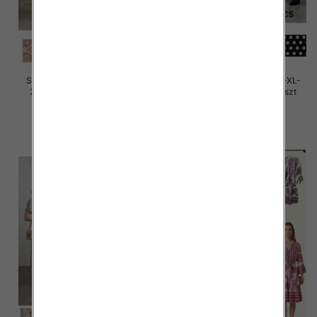
Sukienki damskie Roz M/L-XL-
Sukienki damskie Roz M/L-XL-
2XL, Mix Kolor Paczka 12 szt
2XL, Mix Kolor Paczka 12 szt
32.00 zł
32.00 zł
szczegóły
szczegóły