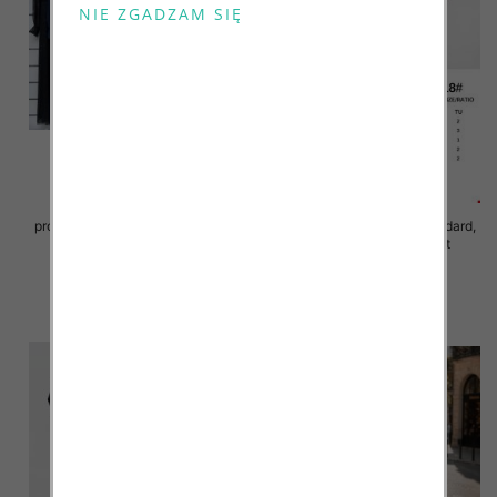
Sukienki damskie (Włoskie
produkt) Roz Standard, Mix Kolor
Sukienki damskie Roz Standard,
Paczka 5 szt
Mix Kolor Paczka 10 szt
78.00 zł
65.00 zł
szczegóły
szczegóły