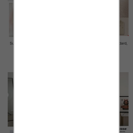
Sukienki damskie Roz Standard,
Sukienki damskie Roz Standard,
Mix Kolor Paczka 10 szt
Mix Kolor Paczka 8 szt
65.00 zł
45.00 zł
szczegóły
szczegóły