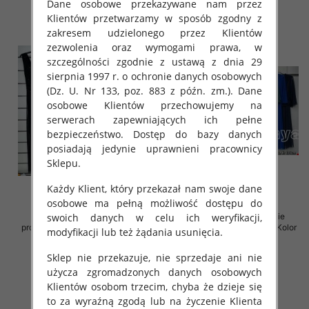
Dane osobowe przekazywane nam przez
Klientów przetwarzamy w sposób zgodny z
zakresem udzielonego przez Klientów
zezwolenia oraz wymogami prawa, w
szczególności zgodnie z ustawą z dnia 29
sierpnia 1997 r. o ochronie danych osobowych
(Dz. U. Nr 133, poz. 883 z późn. zm.). Dane
osobowe Klientów przechowujemy na
serwerach zapewniających ich pełne
bezpieczeństwo. Dostęp do bazy danych
posiadają jedynie uprawnieni pracownicy
Sklepu.
Każdy Klient, który przekazał nam swoje dane
osobowe ma pełną możliwość dostępu do
Sukienki damskie (Włoskie
Sukienki damskie (Włoskie
swoich danych w celu ich weryfikacji,
produkt) Roz Standard, Mix Kolor
produkt) Roz Standard, Mix Kolor
modyfikacji lub też żądania usunięcia.
Paczka 5 szt
Paczka 5 szt
Sklep nie przekazuje, nie sprzedaje ani nie
72.00 zł
69.00 zł
użycza zgromadzonych danych osobowych
szczegóły
szczegóły
Klientów osobom trzecim, chyba że dzieje się
to za wyraźną zgodą lub na życzenie Klienta