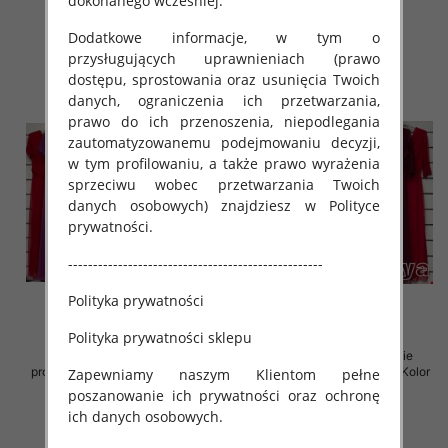
dokonanego wcześniej.
78.00 zł
76.00 zł
szczegóły
szczegóły
Dodatkowe informacje, w tym o
przysługujących uprawnieniach (prawo
dostępu, sprostowania oraz usunięcia Twoich
danych, ograniczenia ich przetwarzania,
prawo do ich przenoszenia, niepodlegania
zautomatyzowanemu podejmowaniu decyzji,
w tym profilowaniu, a także prawo wyrażenia
sprzeciwu wobec przetwarzania Twoich
danych osobowych) znajdziesz w Polityce
prywatności.
---------------------------------------------------
Polityka prywatności
Polityka prywatności sklepu
Sukienki damskie (Włoskie
Sukienki damskie (Włoskie
produkt) Roz Standard, Mix Kolor
produkt) Roz Standard, Mix Kolor
Zapewniamy naszym Klientom pełne
Paczka 5 szt
Paczka 5 szt
poszanowanie ich prywatności oraz ochronę
76.00 zł
76.00 zł
ich danych osobowych.
szczegóły
szczegóły