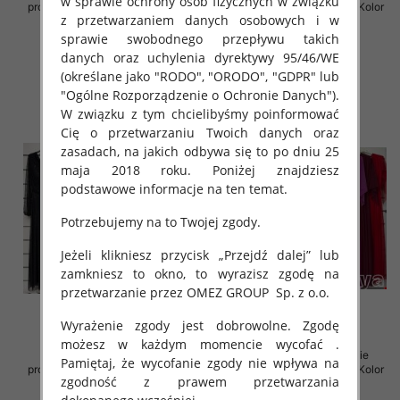
w sprawie ochrony osób fizycznych w związku
produkt) Roz Standard, Mix Kolor
produkt) Roz Standard, Mix Kolor
z przetwarzaniem danych osobowych i w
Paczka 5 szt
Paczka 5 szt
sprawie swobodnego przepływu takich
78.00 zł
78.00 zł
danych oraz uchylenia dyrektywy 95/46/WE
szczegóły
szczegóły
(określane jako "RODO", "ORODO", "GDPR" lub
"Ogólne Rozporządzenie o Ochronie Danych").
W związku z tym chcielibyśmy poinformować
Cię o przetwarzaniu Twoich danych oraz
zasadach, na jakich odbywa się to po dniu 25
maja 2018 roku. Poniżej znajdziesz
podstawowe informacje na ten temat.
Potrzebujemy na to Twojej zgody.
Jeżeli klikniesz przycisk „Przejdź dalej” lub
zamkniesz to okno, to wyrazisz zgodę na
przetwarzanie przez OMEZ GROUP
Sp. z o.o.
Wyrażenie zgody jest dobrowolne. Zgodę
możesz w każdym momencie wycofać .
Sukienki damskie (Włoskie
Sukienki damskie (Włoskie
Pamiętaj, że wycofanie zgody nie wpływa na
produkt) Roz Standard, Mix Kolor
produkt) Roz Standard, Mix Kolor
zgodność z prawem przetwarzania
Paczka 5 szt
Paczka 5 szt