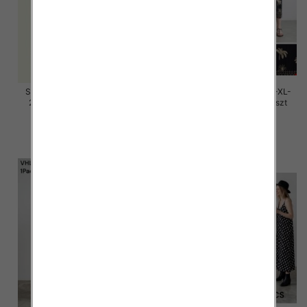
Sukienki damskie Roz M/L-XL-
Sukienki damskie Roz M/L-XL-
2XL, Mix Kolor Paczka 12 szt
2XL, Mix Kolor Paczka 12 szt
58.00 zł
37.00 zł
szczegóły
szczegóły