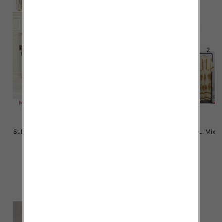
Sukienki damskie Roz M-2XL, Mix
Sukienki damskie Roz M-2XL, Mix
Kolor Paczka 12 szt
Kolor Paczka 12 szt
38.00 zł
34.00 zł
szczegóły
szczegóły