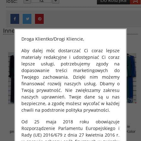
lość:
Inne produkty
Droga Klientko/Drogi Kliencie,
Aby dalej móc dostarczać Ci coraz lepsze
materiały redakcyjne i udostępniać Ci coraz
lepsze usługi, potrzebujemy zgody na
dopasowanie treści marketingowych do
Twojego zachowania. Dzięki nim możemy
finansować rozwój naszych usług. Dbamy o
Twoją prywatność. Nie zwiększamy zakresu
naszych uprawnień. Twoje dane są u nas
bezpieczne, a zgodę możesz wycofać w każdej
chwili na podstronie polityka prywatności.
Od 25 maja 2018 roku obowiązuje
Sukienki damskie (Włoskie
Sukienki damskie (Włoskie
Rozporządzenie Parlamentu Europejskiego i
produkt) Roz Standard, Mix Kolor
produkt) Roz Standard, Mix Kolor
Rady (UE) 2016/679 z dnia 27 kwietnia 2016 r.
Paczka 5 szt
Paczka 5 szt