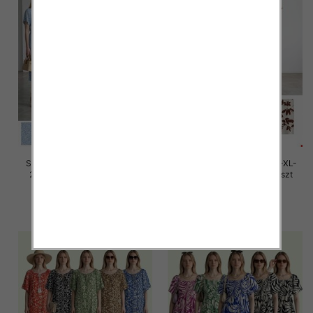
Sukienki damskie Roz M/L-XL-
Sukienki damskie Roz M/L-XL-
2XL, Mix Kolor Paczka 12 szt
2XL, Mix Kolor Paczka 12 szt
26.00 zł
26.00 zł
szczegóły
szczegóły