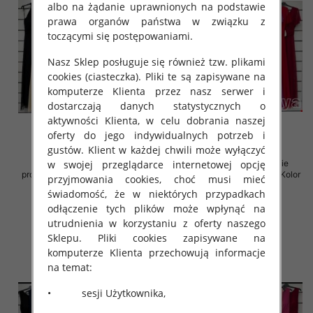
albo na żądanie uprawnionych na podstawie
prawa organów państwa w związku z
toczącymi się postępowaniami.
Nasz Sklep posługuje się również tzw. plikami
cookies (ciasteczka). Pliki te są zapisywane na
komputerze Klienta przez nasz serwer i
dostarczają danych statystycznych o
aktywności Klienta, w celu dobrania naszej
oferty do jego indywidualnych potrzeb i
gustów. Klient w każdej chwili może wyłączyć
Sukienki damskie (Włoskie
Sukienki damskie (Włoskie
w swojej przeglądarce internetowej opcję
produkt) Roz Standard, Mix Kolor
produkt) Roz Standard, Mix Kolor
przyjmowania cookies, choć musi mieć
Paczka 5 szt
Paczka 5 szt
świadomość, że w niektórych przypadkach
54.00 zł
54.00 zł
odłączenie tych plików może wpłynąć na
utrudnienia w korzystaniu z oferty naszego
szczegóły
szczegóły
Sklepu. Pliki cookies zapisywane na
komputerze Klienta przechowują informacje
na temat:
• sesji Użytkownika,