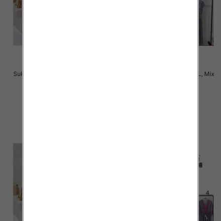
Sukienki damskie Roz M-2XL, Mix
Sukienki damskie Roz M-2XL, Mix
Kolor Paczka 12 szt
Kolor Paczka 12 szt
31.00 zł
31.00 zł
szczegóły
szczegóły