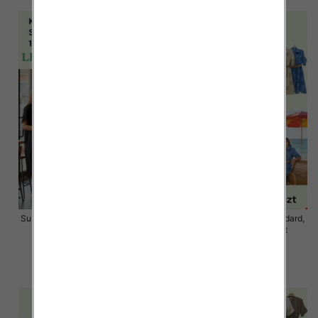
Sukienki damskie Roz S/M-L/XL ,
Sukienki damskie Roz Standard,
Mix Kolor Paczka 12 szt
Mix Kolor Paczka 12 szt
34.00 zł
59.00 zł
szczegóły
szczegóły