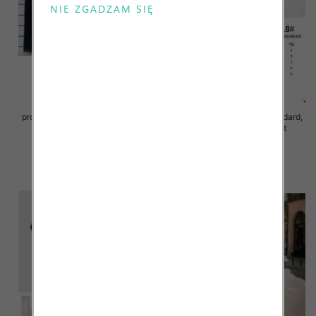
Sukienki damskie (Włoskie
produkt) Roz Standard, Mix Kolor
Sukienki damskie Roz Standard,
Paczka 5 szt
Mix Kolor Paczka 10 szt
78.00 zł
65.00 zł
szczegóły
szczegóły