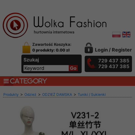
Zawartość Koszyka:
Login
/
Register
0 produkty: 0.00 zł
Szukaj
729 437 385
729 437 385
CATEGORY
>
>
>
Produkty
Odzież
ODZIEŻ DAMSKA
Tuniki / Sukienki