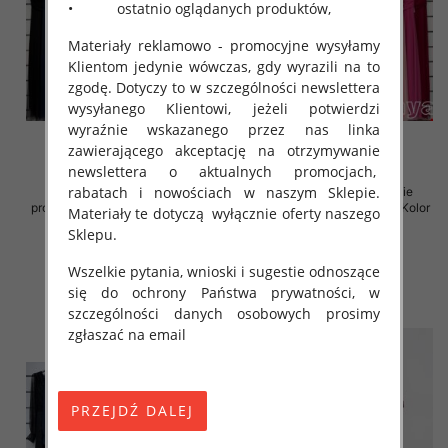
• ostatnio oglądanych produktów,
Materiały reklamowo - promocyjne wysyłamy
Klientom jedynie wówczas, gdy wyrazili na to
zgodę. Dotyczy to w szczególności newslettera
wysyłanego Klientowi, jeżeli potwierdzi
wyraźnie wskazanego przez nas linka
zawierającego akceptację na otrzymywanie
newslettera o aktualnych promocjach,
rabatach i nowościach w naszym Sklepie.
Sukienki damskie (Włoskie
Sukienki damskie (Włoskie
produkt) Roz Standard, Mix Kolor
produkt) Roz Standard, Mix Kolor
Materiały te dotyczą wyłącznie oferty naszego
Paczka 5 szt
Paczka 5 szt
Sklepu.
54.00 zł
54.00 zł
Wszelkie pytania, wnioski i sugestie odnoszące
szczegóły
szczegóły
się do ochrony Państwa prywatności, w
szczególności danych osobowych prosimy
zgłaszać na email