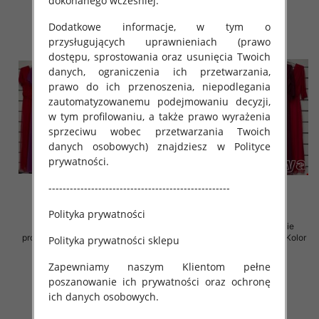
dokonanego wcześniej.
Dodatkowe informacje, w tym o
przysługujących uprawnieniach (prawo
dostępu, sprostowania oraz usunięcia Twoich
danych, ograniczenia ich przetwarzania,
prawo do ich przenoszenia, niepodlegania
zautomatyzowanemu podejmowaniu decyzji,
w tym profilowaniu, a także prawo wyrażenia
sprzeciwu wobec przetwarzania Twoich
danych osobowych) znajdziesz w Polityce
prywatności.
---------------------------------------------------
Polityka prywatności
Sukienki damskie (Włoskie
Sukienki damskie (Włoskie
produkt) Roz Standard, Mix Kolor
produkt) Roz Standard, Mix Kolor
Polityka prywatności sklepu
Paczka 5 szt
Paczka 5 szt
Zapewniamy naszym Klientom pełne
76.00 zł
76.00 zł
poszanowanie ich prywatności oraz ochronę
szczegóły
szczegóły
ich danych osobowych.