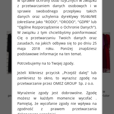
w sprawie ochrony osób fizycznych w związku
78.00 zł
78.00 zł
z przetwarzaniem danych osobowych i w
szczegóły
szczegóły
sprawie swobodnego przepływu takich
danych oraz uchylenia dyrektywy 95/46/WE
(określane jako "RODO", "ORODO", "GDPR" lub
"Ogólne Rozporządzenie o Ochronie Danych").
W związku z tym chcielibyśmy poinformować
Cię o przetwarzaniu Twoich danych oraz
zasadach, na jakich odbywa się to po dniu 25
maja 2018 roku. Poniżej znajdziesz
podstawowe informacje na ten temat.
Potrzebujemy na to Twojej zgody.
Jeżeli klikniesz przycisk „Przejdź dalej” lub
zamkniesz to okno, to wyrazisz zgodę na
przetwarzanie przez OMEZ GROUP
Sp. z o.o.
Sukienki damskie (Włoskie
Sukienki damskie (Włoskie
Wyrażenie zgody jest dobrowolne. Zgodę
produkt) Roz Standard, Mix Kolor
produkt) Roz Standard, Mix Kolor
możesz w każdym momencie wycofać .
Paczka 5 szt
Paczka 5 szt
Pamiętaj, że wycofanie zgody nie wpływa na
78.00 zł
76.00 zł
zgodność z prawem przetwarzania
szczegóły
szczegóły