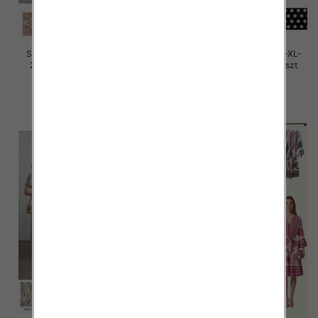
Sukienki damskie Roz M/L-XL-
Sukienki damskie Roz M/L-XL-
2XL, Mix Kolor Paczka 12 szt
2XL, Mix Kolor Paczka 12 szt
32.00 zł
32.00 zł
szczegóły
szczegóły