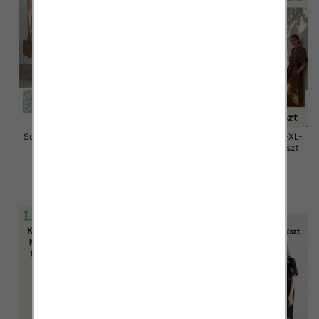
Sukienki damskie Roz Standard,
Sukienki damskie Roz M/L-XL-
Mix Kolor Paczka 12 szt
2XL, Mix Kolor Paczka 12 szt
26.00 zł
58.00 zł
szczegóły
szczegóły