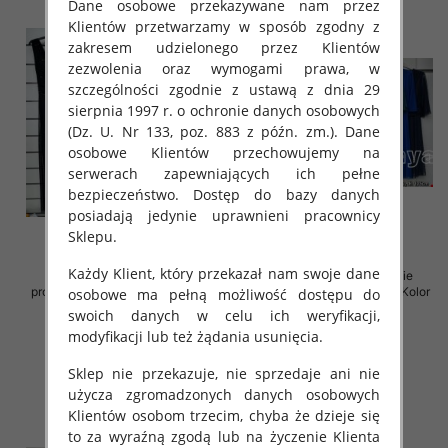
Dane osobowe przekazywane nam przez
Klientów przetwarzamy w sposób zgodny z
zakresem udzielonego przez Klientów
zezwolenia oraz wymogami prawa, w
szczególności zgodnie z ustawą z dnia 29
sierpnia 1997 r. o ochronie danych osobowych
(Dz. U. Nr 133, poz. 883 z późn. zm.). Dane
osobowe Klientów przechowujemy na
serwerach zapewniających ich pełne
bezpieczeństwo. Dostęp do bazy danych
posiadają jedynie uprawnieni pracownicy
Sklepu.
Każdy Klient, który przekazał nam swoje dane
Sukienki damskie (Włoskie
Sukienki damskie (Włoskie
produkt) Roz Standard, Mix Kolor
produkt) Roz Standard, Mix Kolor
osobowe ma pełną możliwość dostępu do
Paczka 5 szt
Paczka 5 szt
swoich danych w celu ich weryfikacji,
72.00 zł
69.00 zł
modyfikacji lub też żądania usunięcia.
szczegóły
szczegóły
Sklep nie przekazuje, nie sprzedaje ani nie
użycza zgromadzonych danych osobowych
Klientów osobom trzecim, chyba że dzieje się
to za wyraźną zgodą lub na życzenie Klienta