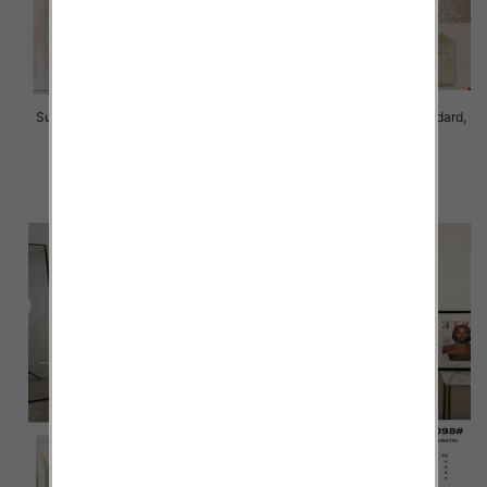
Sukienki damskie Roz Standard,
Sukienki damskie Roz Standard,
Mix Kolor Paczka 10 szt
Mix Kolor Paczka 8 szt
65.00 zł
45.00 zł
szczegóły
szczegóły