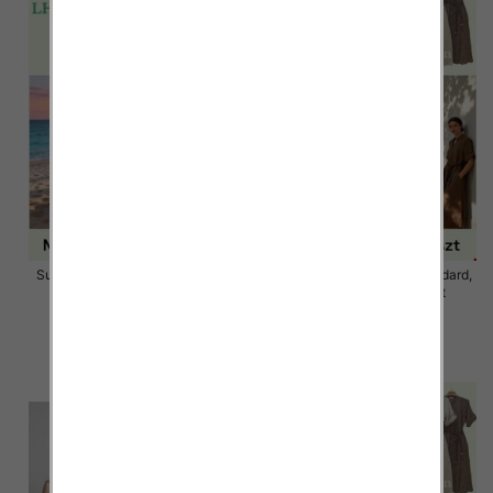
Sukienki damskie Roz Standard,
Sukienki damskie Roz Standard,
Mix Kolor Paczka 12 szt
Mix Kolor Paczka 12 szt
58.00 zł
58.00 zł
szczegóły
szczegóły