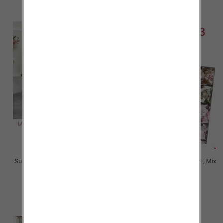
szczegóły
szczegóły
Sukienki damskie Roz L-3XL, Mix
Sukienki damskie Roz M-2XL, Mix
Kolor Paczka 12 szt
Kolor Paczka 12 szt
35.00 zł
35.00 zł
szczegóły
szczegóły