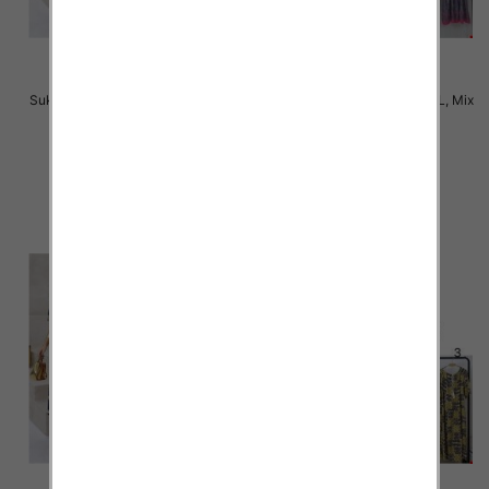
Sukienki damskie Roz M-2XL, Mix
Sukienki damskie Roz M-2XL, Mix
Kolor Paczka 12 szt
Kolor Paczka 12 szt
31.00 zł
31.00 zł
szczegóły
szczegóły