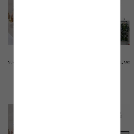
Sukienki damskie Roz M-2XL, Mix
Sukienki damskie Roz M-2XL, Mix
Kolor Paczka 12 szt
Kolor Paczka 12 szt
31.00 zł
31.00 zł
szczegóły
szczegóły