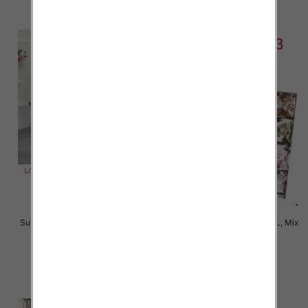
szczegóły
szczegóły
Sukienki damskie Roz L-3XL, Mix
Sukienki damskie Roz M-2XL, Mix
Kolor Paczka 12 szt
Kolor Paczka 12 szt
35.00 zł
35.00 zł
szczegóły
szczegóły