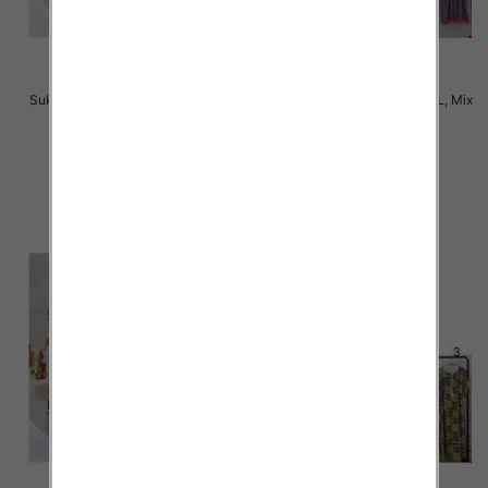
Sukienki damskie Roz M-2XL, Mix
Sukienki damskie Roz M-2XL, Mix
Kolor Paczka 12 szt
Kolor Paczka 12 szt
31.00 zł
31.00 zł
szczegóły
szczegóły