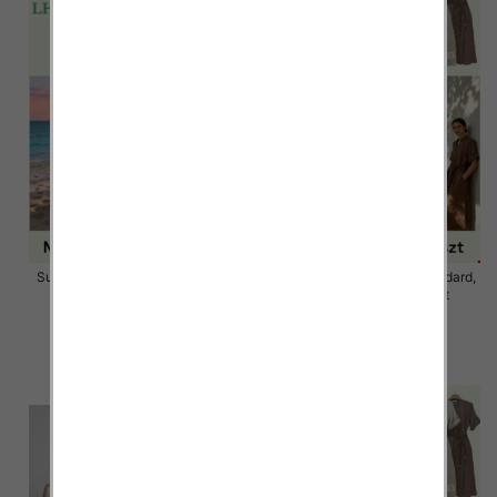
Sukienki damskie Roz Standard,
Sukienki damskie Roz Standard,
Mix Kolor Paczka 12 szt
Mix Kolor Paczka 12 szt
58.00 zł
58.00 zł
szczegóły
szczegóły