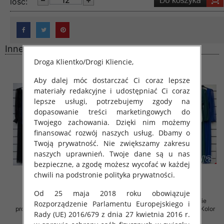
lość:
Inne produkty
Droga Klientko/Drogi Kliencie,
Aby dalej móc dostarczać Ci coraz lepsze
materiały redakcyjne i udostępniać Ci coraz
lepsze usługi, potrzebujemy zgody na
dopasowanie treści marketingowych do
Twojego zachowania. Dzięki nim możemy
finansować rozwój naszych usług. Dbamy o
Twoją prywatność. Nie zwiększamy zakresu
naszych uprawnień. Twoje dane są u nas
bezpieczne, a zgodę możesz wycofać w każdej
chwili na podstronie polityka prywatności.
Od 25 maja 2018 roku obowiązuje
Sukienki damskie (Włoskie
Sukienki damskie (Włoskie
Rozporządzenie Parlamentu Europejskiego i
produkt) Roz Standard, Mix Kolor
produkt) Roz Standard, Mix Kolor
Rady (UE) 2016/679 z dnia 27 kwietnia 2016 r.
Paczka 5 szt
Paczka 5 szt