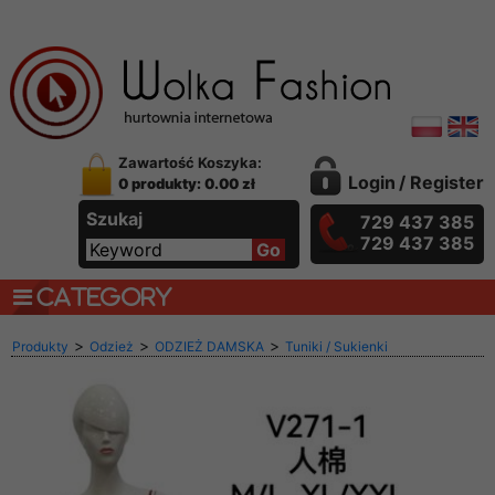
Zawartość Koszyka:
Login
/
Register
0 produkty: 0.00 zł
Szukaj
729 437 385
729 437 385
CATEGORY
>
>
>
Produkty
Odzież
ODZIEŻ DAMSKA
Tuniki / Sukienki