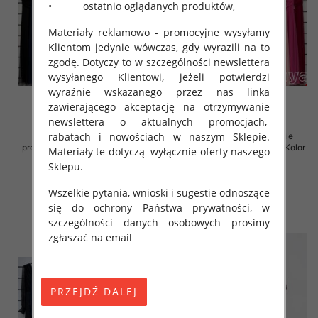
• ostatnio oglądanych produktów,
Materiały reklamowo - promocyjne wysyłamy
Klientom jedynie wówczas, gdy wyrazili na to
zgodę. Dotyczy to w szczególności newslettera
wysyłanego Klientowi, jeżeli potwierdzi
wyraźnie wskazanego przez nas linka
zawierającego akceptację na otrzymywanie
newslettera o aktualnych promocjach,
rabatach i nowościach w naszym Sklepie.
Sukienki damskie (Włoskie
Sukienki damskie (Włoskie
produkt) Roz Standard, Mix Kolor
produkt) Roz Standard, Mix Kolor
Materiały te dotyczą wyłącznie oferty naszego
Paczka 5 szt
Paczka 5 szt
Sklepu.
54.00 zł
54.00 zł
Wszelkie pytania, wnioski i sugestie odnoszące
szczegóły
szczegóły
się do ochrony Państwa prywatności, w
szczególności danych osobowych prosimy
zgłaszać na email