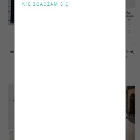
Sukienki damskie (Włoskie
produkt) Roz Standard, Mix Kolor
Sukienki damskie Roz Standard,
Paczka 5 szt
Mix Kolor Paczka 10 szt
78.00 zł
65.00 zł
szczegóły
szczegóły