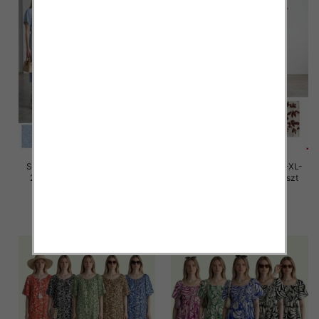
Sukienki damskie Roz M/L-XL-
Sukienki damskie Roz M/L-XL-
2XL, Mix Kolor Paczka 12 szt
2XL, Mix Kolor Paczka 12 szt
26.00 zł
26.00 zł
szczegóły
szczegóły