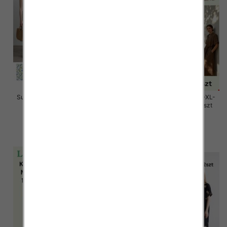
Sukienki damskie Roz Standard,
Sukienki damskie Roz M/L-XL-
Mix Kolor Paczka 12 szt
2XL, Mix Kolor Paczka 12 szt
26.00 zł
58.00 zł
szczegóły
szczegóły