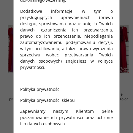
dokonanego wcześniej.
Dodatkowe informacje, w tym o
przysługujących uprawnieniach (prawo
dostępu, sprostowania oraz usunięcia Twoich
danych, ograniczenia ich przetwarzania,
prawo do ich przenoszenia, niepodlegania
zautomatyzowanemu podejmowaniu decyzji,
w tym profilowaniu, a także prawo wyrażenia
sprzeciwu wobec przetwarzania Twoich
danych osobowych) znajdziesz w Polityce
prywatności.
---------------------------------------------------
Polityka prywatności
Sukienki damskie (Włoskie
Sukienki damskie (Włoskie
produkt) Roz Standard, Mix Kolor
produkt) Roz Standard, Mix Kolor
Polityka prywatności sklepu
Paczka 5 szt
Paczka 5 szt
Zapewniamy naszym Klientom pełne
76.00 zł
76.00 zł
poszanowanie ich prywatności oraz ochronę
szczegóły
szczegóły
ich danych osobowych.