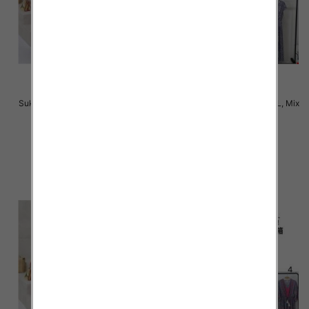
Sukienki damskie Roz M-2XL, Mix
Sukienki damskie Roz M-2XL, Mix
Kolor Paczka 12 szt
Kolor Paczka 12 szt
31.00 zł
31.00 zł
szczegóły
szczegóły