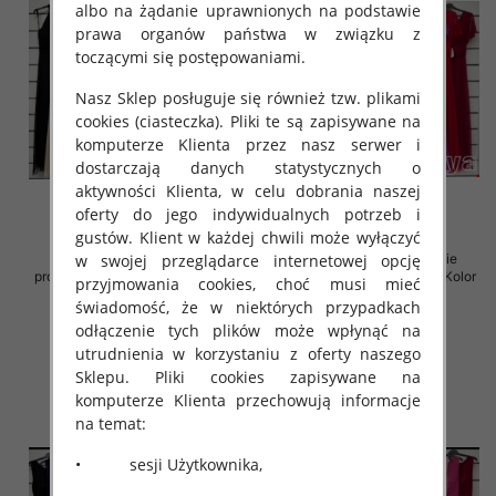
albo na żądanie uprawnionych na podstawie
prawa organów państwa w związku z
toczącymi się postępowaniami.
Nasz Sklep posługuje się również tzw. plikami
cookies (ciasteczka). Pliki te są zapisywane na
komputerze Klienta przez nasz serwer i
dostarczają danych statystycznych o
aktywności Klienta, w celu dobrania naszej
oferty do jego indywidualnych potrzeb i
gustów. Klient w każdej chwili może wyłączyć
Sukienki damskie (Włoskie
Sukienki damskie (Włoskie
w swojej przeglądarce internetowej opcję
produkt) Roz Standard, Mix Kolor
produkt) Roz Standard, Mix Kolor
przyjmowania cookies, choć musi mieć
Paczka 5 szt
Paczka 5 szt
świadomość, że w niektórych przypadkach
54.00 zł
54.00 zł
odłączenie tych plików może wpłynąć na
utrudnienia w korzystaniu z oferty naszego
szczegóły
szczegóły
Sklepu. Pliki cookies zapisywane na
komputerze Klienta przechowują informacje
na temat:
• sesji Użytkownika,