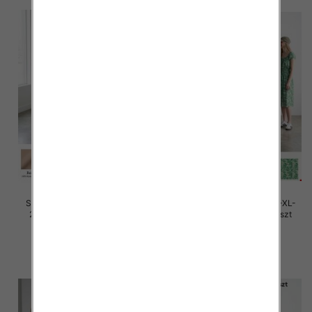
Sukienki damskie Roz M/L-XL-
Sukienki damskie Roz M/L-XL-
2XL, Mix Kolor Paczka 12 szt
2XL, Mix Kolor Paczka 12 szt
28.00 zł
27.00 zł
szczegóły
szczegóły