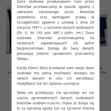
Dane osobowe przekazywane nam przez
Klientów przetwarzamy w sposób zgodny z
zakresem udzielonego przez Klientów
zezwolenia oraz wymogami prawa, w
szczególności zgodnie z ustawą z dnia 29
sierpnia 1997 r. o ochronie danych osobowych
(Dz. U. Nr 133, poz. 883 z późn. zm.). Dane
osobowe Klientów przechowujemy na
serwerach zapewniających ich pełne
bezpieczeństwo. Dostęp do bazy danych
posiadają jedynie uprawnieni pracownicy
Sklepu.
Każdy Klient, który przekazał nam swoje dane
Sukienki damskie (Włoskie
Sukienki damskie (Włoskie
produkt) Roz Standard, Mix Kolor
produkt) Roz Standard, Mix Kolor
osobowe ma pełną możliwość dostępu do
Paczka 5 szt
Paczka 5 szt
swoich danych w celu ich weryfikacji,
72.00 zł
69.00 zł
modyfikacji lub też żądania usunięcia.
szczegóły
szczegóły
Sklep nie przekazuje, nie sprzedaje ani nie
użycza zgromadzonych danych osobowych
Klientów osobom trzecim, chyba że dzieje się
to za wyraźną zgodą lub na życzenie Klienta