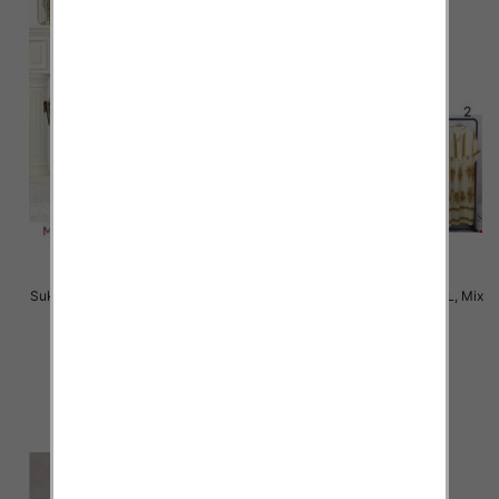
Sukienki damskie Roz M-2XL, Mix
Sukienki damskie Roz M-2XL, Mix
Kolor Paczka 12 szt
Kolor Paczka 12 szt
38.00 zł
34.00 zł
szczegóły
szczegóły