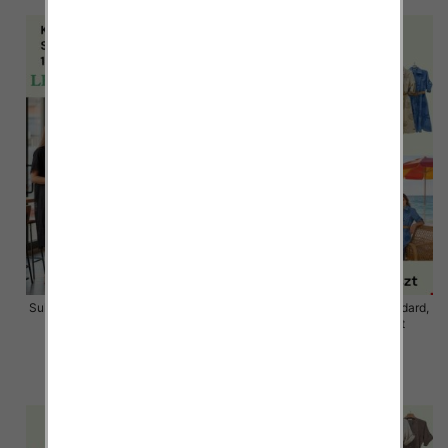
Sukienki damskie Roz S/M-L/XL ,
Sukienki damskie Roz Standard,
Mix Kolor Paczka 12 szt
Mix Kolor Paczka 12 szt
34.00 zł
59.00 zł
szczegóły
szczegóły