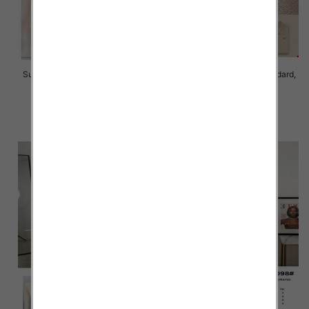
Sukienki damskie Roz Standard,
Sukienki damskie Roz Standard,
Mix Kolor Paczka 10 szt
Mix Kolor Paczka 8 szt
65.00 zł
45.00 zł
szczegóły
szczegóły