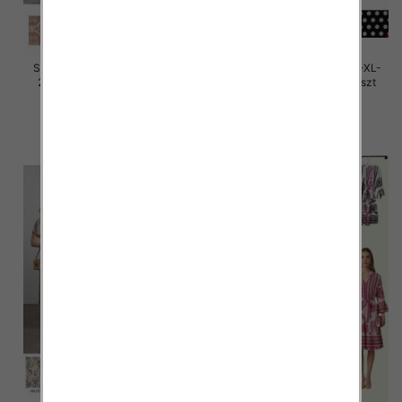
Sukienki damskie Roz M/L-XL-
Sukienki damskie Roz M/L-XL-
2XL, Mix Kolor Paczka 12 szt
2XL, Mix Kolor Paczka 12 szt
32.00 zł
32.00 zł
szczegóły
szczegóły