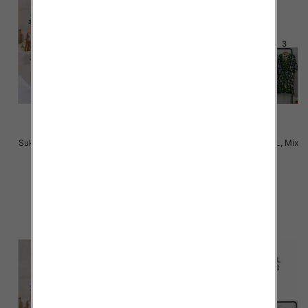
Sukienki damskie Roz M-2XL, Mix
Sukienki damskie Roz M-2XL, Mix
Kolor Paczka 12 szt
Kolor Paczka 12 szt
31.00 zł
31.00 zł
szczegóły
szczegóły