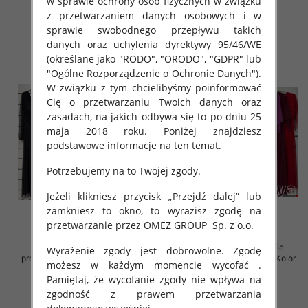
w sprawie ochrony osób fizycznych w związku
78.00 zł
78.00 zł
z przetwarzaniem danych osobowych i w
szczegóły
szczegóły
sprawie swobodnego przepływu takich
danych oraz uchylenia dyrektywy 95/46/WE
(określane jako "RODO", "ORODO", "GDPR" lub
"Ogólne Rozporządzenie o Ochronie Danych").
W związku z tym chcielibyśmy poinformować
Cię o przetwarzaniu Twoich danych oraz
zasadach, na jakich odbywa się to po dniu 25
maja 2018 roku. Poniżej znajdziesz
podstawowe informacje na ten temat.
Potrzebujemy na to Twojej zgody.
Jeżeli klikniesz przycisk „Przejdź dalej” lub
zamkniesz to okno, to wyrazisz zgodę na
przetwarzanie przez OMEZ GROUP
Sp. z o.o.
Sukienki damskie (Włoskie
Sukienki damskie (Włoskie
Wyrażenie zgody jest dobrowolne. Zgodę
produkt) Roz Standard, Mix Kolor
produkt) Roz Standard, Mix Kolor
możesz w każdym momencie wycofać .
Paczka 5 szt
Paczka 5 szt
Pamiętaj, że wycofanie zgody nie wpływa na
78.00 zł
76.00 zł
zgodność z prawem przetwarzania
szczegóły
szczegóły