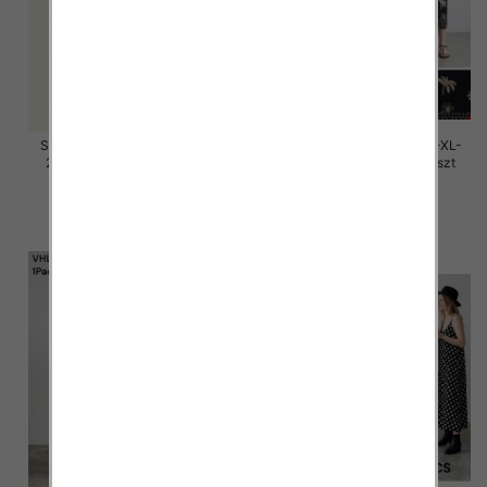
Sukienki damskie Roz M/L-XL-
Sukienki damskie Roz M/L-XL-
2XL, Mix Kolor Paczka 12 szt
2XL, Mix Kolor Paczka 12 szt
58.00 zł
37.00 zł
szczegóły
szczegóły