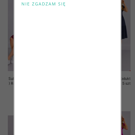
Sukienki damskie (Polska produkt
Sukienki damskie (Polska produkt
) Roz 36-44, 1 Kolor Paczka 5 szt
) Roz 36-44, 1 Kolor Paczka 5 szt
35.00 zł
35.00 zł
szczegóły
szczegóły