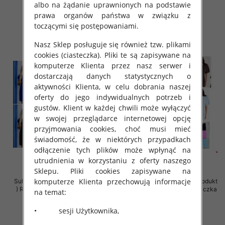
albo na żądanie uprawnionych na podstawie
36.00 zł
36.00 zł
prawa organów państwa w związku z
szczegóły
szczegóły
toczącymi się postępowaniami.
Nasz Sklep posługuje się również tzw. plikami
cookies (ciasteczka). Pliki te są zapisywane na
komputerze Klienta przez nasz serwer i
dostarczają danych statystycznych o
aktywności Klienta, w celu dobrania naszej
oferty do jego indywidualnych potrzeb i
gustów. Klient w każdej chwili może wyłączyć
w swojej przeglądarce internetowej opcję
przyjmowania cookies, choć musi mieć
świadomość, że w niektórych przypadkach
odłączenie tych plików może wpłynąć na
utrudnienia w korzystaniu z oferty naszego
Sklepu. Pliki cookies zapisywane na
komputerze Klienta przechowują informacje
Sukienki damskie (Polska produkt
Sukienki damskie (Polska produkt
) Roz 36-42, Mix Kolor Paczka 5
) Roz Standard, Mix Kolor Paczka
na temat:
szt
5 szt
• sesji Użytkownika,
26.00 zł
39.00 zł
szczegóły
szczegóły