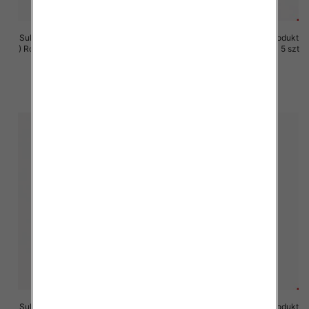
Sukienki damskie (Polska produkt
Sukienki damskie (Polska produkt
) Roz M-3XL, 1 Kolor Paczka 5 szt
) Roz M-3XL, 1 Kolor Paczka 5 szt
29.00 zł
29.00 zł
szczegóły
szczegóły
Sukienki damskie (Polska produkt
Sukienki damskie (Polska produkt