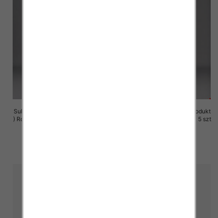
Sukienki damskie (Polska produkt
Sukienki damskie (Polska produkt
) Roz M-3XL, 1 Kolor Paczka 5 szt
) Roz M-3XL, 1 Kolor Paczka 5 szt
29.00 zł
29.00 zł
szczegóły
szczegóły