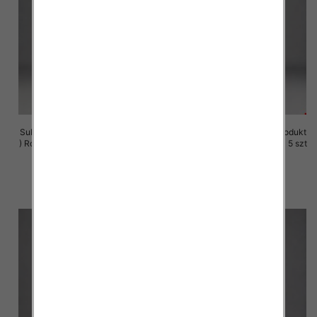
Sukienki damskie (Polska produkt
Sukienki damskie (Polska produkt
) Roz M-3XL, 1 Kolor Paczka 5 szt
) Roz M-3XL, 1 Kolor Paczka 5 szt
29.00 zł
29.00 zł
szczegóły
szczegóły