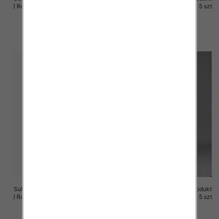
) Roz M-3XL, 1 Kolor Paczka 5 szt
) Roz M-3XL, 1 Kolor Paczka 5 szt
29.00 zł
29.00 zł
szczegóły
szczegóły
Sukienki damskie (Polska produkt
Sukienki damskie (Polska produkt
) Roz M-3XL, 1 Kolor Paczka 5 szt
) Roz M-3XL, 1 Kolor Paczka 5 szt
29.00 zł
25.00 zł