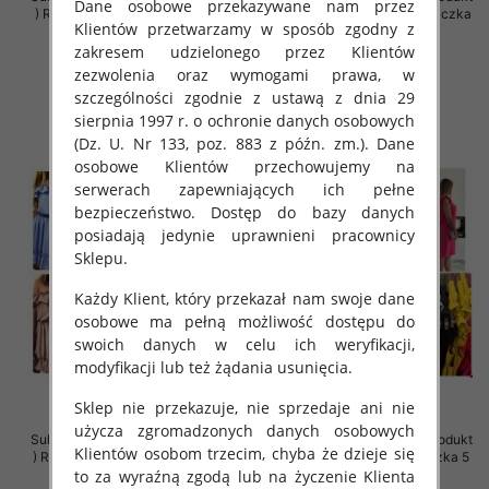
Dane osobowe przekazywane nam przez
) Roz 40-48, Mix Kolor Paczka 5
) Roz Standard, Mix Kolor Paczka
Klientów przetwarzamy w sposób zgodny z
szt
5 szt
zakresem udzielonego przez Klientów
42.00 zł
39.00 zł
zezwolenia oraz wymogami prawa, w
szczegóły
szczegóły
szczególności zgodnie z ustawą z dnia 29
sierpnia 1997 r. o ochronie danych osobowych
(Dz. U. Nr 133, poz. 883 z późn. zm.). Dane
osobowe Klientów przechowujemy na
serwerach zapewniających ich pełne
bezpieczeństwo. Dostęp do bazy danych
posiadają jedynie uprawnieni pracownicy
Sklepu.
Każdy Klient, który przekazał nam swoje dane
osobowe ma pełną możliwość dostępu do
swoich danych w celu ich weryfikacji,
modyfikacji lub też żądania usunięcia.
Sklep nie przekazuje, nie sprzedaje ani nie
użycza zgromadzonych danych osobowych
Sukienki damskie (Polska produkt
Sukienki damskie (Polska produkt
Klientów osobom trzecim, chyba że dzieje się
) Roz Standard, Mix Kolor Paczka
) Roz 38-44, Mix Kolor Paczka 5
to za wyraźną zgodą lub na życzenie Klienta
5 szt
szt