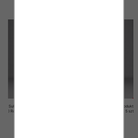
29.00 zł
29.00 zł
szczegóły
szczegóły
Sukienki damskie (Polska produkt
Sukienki damskie (Polska produkt
) Roz M-3XL, 1 Kolor Paczka 5 szt
) Roz M-3XL, 1 Kolor Paczka 5 szt
29.00 zł
29.00 zł
szczegóły
szczegóły