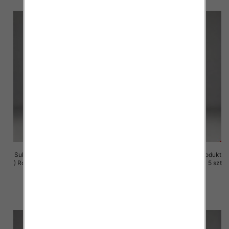
Sukienki damskie (Polska produkt
Sukienki damskie (Polska produkt
) Roz M-3XL, 1 Kolor Paczka 5 szt
) Roz M-3XL, 1 Kolor Paczka 5 szt
29.00 zł
29.00 zł
szczegóły
szczegóły