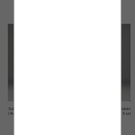
37.00 zł
37.00 zł
szczegóły
szczegóły
Sukienki damskie (Polska produkt
Sukienki damskie (Polska produkt
) Roz M-3XL, 1 Kolor Paczka 5 szt
) Roz M-3XL, 1 Kolor Paczka 5 szt
29.00 zł
29.00 zł
szczegóły
szczegóły