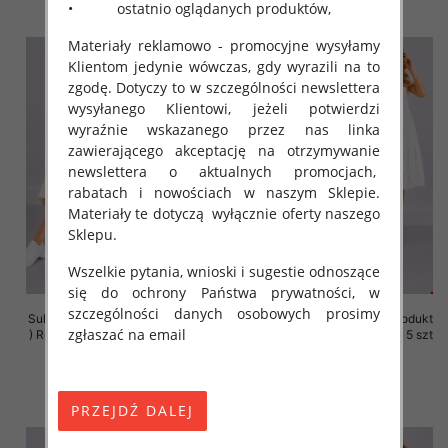
• ostatnio oglądanych produktów,
Materiały reklamowo - promocyjne wysyłamy
Klientom jedynie wówczas, gdy wyrazili na to
zgodę. Dotyczy to w szczególności newslettera
wysyłanego Klientowi, jeżeli potwierdzi
wyraźnie wskazanego przez nas linka
zawierającego akceptację na otrzymywanie
newslettera o aktualnych promocjach,
rabatach i nowościach w naszym Sklepie.
Materiały te dotyczą wyłącznie oferty naszego
Sklepu.
Wszelkie pytania, wnioski i sugestie odnoszące
się do ochrony Państwa prywatności, w
szczególności danych osobowych prosimy
Sukienki damskie (Polska produkt
Sukienki damskie (Polska produkt
zgłaszać na email
) Roz 36-44, 1 Kolor Paczka 5 szt
) Roz 36-44, 1 Kolor Paczka 5 szt
35.00 zł
35.00 zł
szczegóły
szczegóły