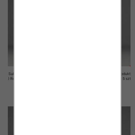
Sukienki damskie (Polska produkt
Sukienki damskie (Polska produkt
) Roz M-3XL, 1 Kolor Paczka 5 szt
) Roz M-3XL, 1 Kolor Paczka 5 szt
29.00 zł
29.00 zł
szczegóły
szczegóły