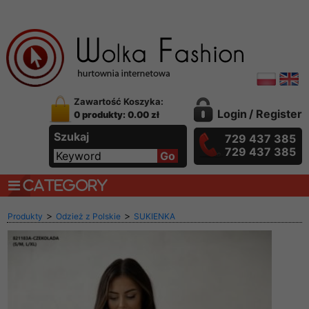
Zawartość Koszyka:
Login
/
Register
0 produkty: 0.00 zł
Szukaj
729 437 385
729 437 385
CATEGORY
>
>
Produkty
Odzież z Polskie
SUKIENKA