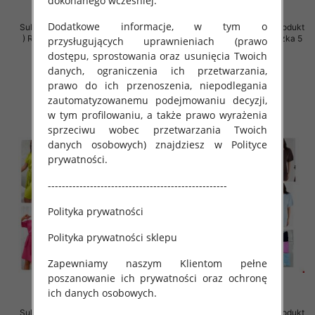
dokonanego wcześniej.
Dodatkowe informacje, w tym o
Sukienki damskie (Polska produkt
Sukienki damskie (Polska produkt
) Roz 38-48, Mix Kolor Paczka 5
) Roz 36-44, Mix Kolor Paczka 5
przysługujących uprawnieniach (prawo
szt
szt
dostępu, sprostowania oraz usunięcia Twoich
39.00 zł
18.00 zł
danych, ograniczenia ich przetwarzania,
prawo do ich przenoszenia, niepodlegania
szczegóły
szczegóły
zautomatyzowanemu podejmowaniu decyzji,
w tym profilowaniu, a także prawo wyrażenia
sprzeciwu wobec przetwarzania Twoich
danych osobowych) znajdziesz w Polityce
prywatności.
---------------------------------------------------
Polityka prywatności
Polityka prywatności sklepu
Zapewniamy naszym Klientom pełne
poszanowanie ich prywatności oraz ochronę
ich danych osobowych.
Sukienki damskie (Polska produkt
Sukienki damskie (Polska produkt