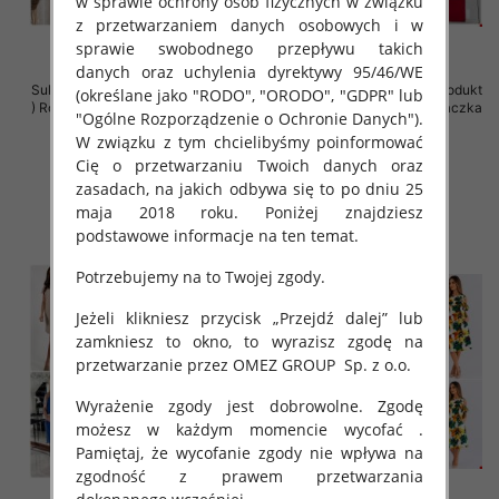
w sprawie ochrony osób fizycznych w związku
z przetwarzaniem danych osobowych i w
sprawie swobodnego przepływu takich
danych oraz uchylenia dyrektywy 95/46/WE
Sukienki damskie (Polska produkt
Sukienki damskie (Polska produkt
(określane jako "RODO", "ORODO", "GDPR" lub
) Roz Standard , Mix Kolor Paczka
) Roz Standard , Mix Kolor Paczka
"Ogólne Rozporządzenie o Ochronie Danych").
5 szt
5 szt
W związku z tym chcielibyśmy poinformować
40.00 zł
40.00 zł
Cię o przetwarzaniu Twoich danych oraz
szczegóły
szczegóły
zasadach, na jakich odbywa się to po dniu 25
maja 2018 roku. Poniżej znajdziesz
podstawowe informacje na ten temat.
Potrzebujemy na to Twojej zgody.
Jeżeli klikniesz przycisk „Przejdź dalej” lub
zamkniesz to okno, to wyrazisz zgodę na
przetwarzanie przez OMEZ GROUP
Sp. z o.o.
Wyrażenie zgody jest dobrowolne. Zgodę
możesz w każdym momencie wycofać .
Pamiętaj, że wycofanie zgody nie wpływa na
zgodność z prawem przetwarzania