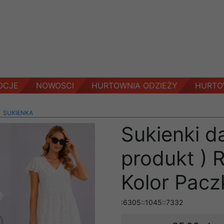
OCJE
NOWOSCI
HURTOWNIA ODZIEŻY
HURTO
>
SUKIENKA
Sukienki d
produkt ) 
Kolor Pacz
:6305::1045::7332