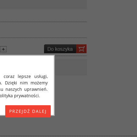
 coraz lepsze usługi,
a. Dzięki nim możemy
su naszych uprawnień.
lityka prywatności.
E) 2016/679 z dnia 27
 osobowych i w sprawie
jako "RODO", "ORODO",
my poinformować Cię o
ja 2018 roku. Poniżej