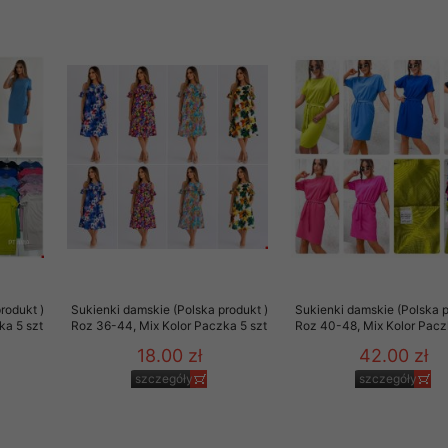
rzetwarzanie przez OMEZ
że wycofanie zgody nie
towania oraz usunięcia
ania zautomatyzowanemu
 przetwarzania Twoich
rodukt )
Sukienki damskie (Polska produkt )
Sukienki damskie (Polska p
ka 5 szt
Roz 36-44, Mix Kolor Paczka 5 szt
Roz 40-48, Mix Kolor Pacz
18.00 zł
42.00 zł
szczegóły
szczegóły
ych osobowych.
sem udzielonego przez