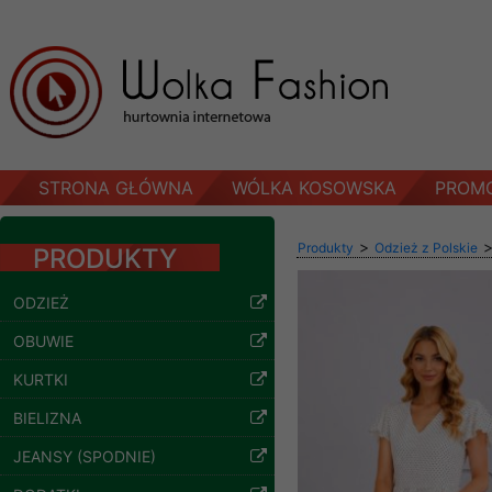
STRONA GŁÓWNA
WÓLKA KOSOWSKA
PROM
>
Produkty
Odzież z Polskie
PRODUKTY
ODZIEŻ
OBUWIE
KURTKI
Bluzy damskie Roz
BIELIZNA
L-3XL. 1 kolor.
Paczka 10 szt
JEANSY (SPODNIE)
54.00 zł