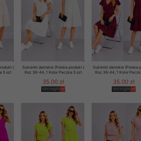
 promocyjne wysyłamy Klientom jedynie wówczas, gdy wyrazili na 
ttera wysyłanego Klientowi, jeżeli potwierdzi wyraźnie wskaz
ację na otrzymywanie newslettera o aktualnych promocjach, ra
ały te dotyczą wyłącznie oferty naszego Sklepu.
oski i sugestie odnoszące się do ochrony Państwa prywatności, 
aszać na email
rodukt )
Sukienki damskie (Polska produkt )
Sukienki damskie (Polska p
a 5 szt
Roz 36-44, 1 Kolor Paczka 5 szt
Roz 36-44, 1 Kolor Paczk
35.00 zł
35.00 zł
szczegóły
szczegóły