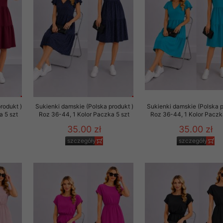
to zgodę. Dotyczy to w
anego przez nas linka
batach i nowościach w
w szczególności danych
rodukt )
Sukienki damskie (Polska produkt )
Sukienki damskie (Polska p
a 5 szt
Roz 36-44, 1 Kolor Paczka 5 szt
Roz 36-44, 1 Kolor Paczk
35.00 zł
35.00 zł
szczegóły
szczegóły