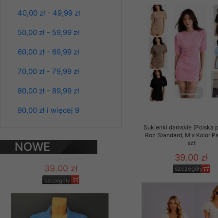
Klientów zezwolenia 
39.00 zł
40,00 zł - 49,99 zł
ochronie danych osobo
szczegóły
serwerach zapewniają
50,00 zł - 59,99 zł
pracownicy Sklepu.
60,00 zł - 69,99 zł
Każdy Klient, który p
ich weryfikacji, modyfik
70,00 zł - 79,99 zł
Sklep nie przekazuje,
80,00 zł - 89,99 zł
chyba że dzieje się t
prawa organów państwa
90,00 zł i więcej 9
Nasz Sklep posługuje si
Sukienki damskie (Polska p
przez nasz serwer i do
Roz Standard, Mix Kolor P
szt
NOWE
jego indywidualnych po
opcję przyjmowania co
39.00 zł
PRODUKTY
może wpłynąć na utrud
szczegóły
Bluzy damskie Roz
Klienta przechowują in
L-3XL. 1 kolor.
Paczka 10 szt
• sesji Użytkownik
39.00 zł
• ostatnio oglądany
szczegóły