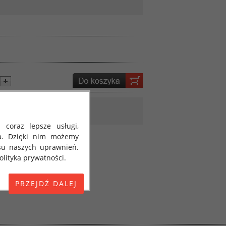
 coraz lepsze usługi,
a. Dzięki nim możemy
su naszych uprawnień.
lityka prywatności.
E) 2016/679 z dnia 27
 osobowych i w sprawie
jako "RODO", "ORODO",
my poinformować Cię o
ja 2018 roku. Poniżej