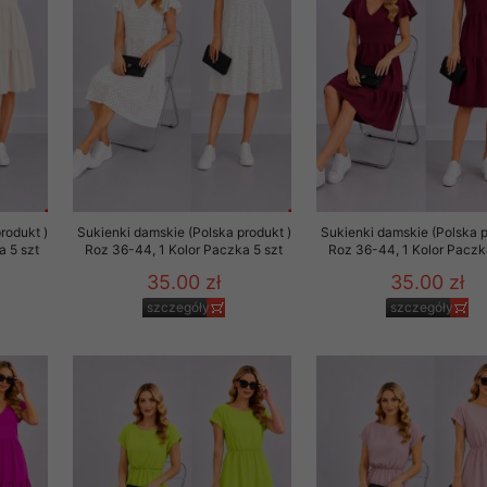
 promocyjne wysyłamy Klientom jedynie wówczas, gdy wyrazili na 
ttera wysyłanego Klientowi, jeżeli potwierdzi wyraźnie wskaz
ację na otrzymywanie newslettera o aktualnych promocjach, ra
ały te dotyczą wyłącznie oferty naszego Sklepu.
oski i sugestie odnoszące się do ochrony Państwa prywatności, 
aszać na email
rodukt )
Sukienki damskie (Polska produkt )
Sukienki damskie (Polska p
a 5 szt
Roz 36-44, 1 Kolor Paczka 5 szt
Roz 36-44, 1 Kolor Paczk
35.00 zł
35.00 zł
szczegóły
szczegóły