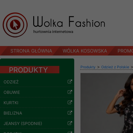
STRONA GŁÓWNA
WÓLKA KOSOWSKA
PROM
>
Produkty
Odzież z Polskie
PRODUKTY
ODZIEŻ
OBUWIE
KURTKI
BIELIZNA
JEANSY (SPODNIE)