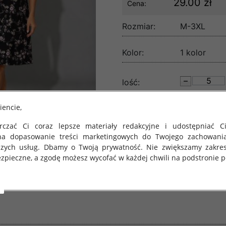
29.00 zł
Cena:
Rozmiar:
M-3XL
Kolor:
1 kolor
lość:
iencie,
czać Ci coraz lepsze materiały redakcyjne i udostępniać Ci
na dopasowanie treści marketingowych do Twojego zachowani
szych usług. Dbamy o Twoją prywatność. Nie zwiększamy zakre
zpieczne, a zgodę możesz wycofać w każdej chwili na podstronie po
 obowiązuje Rozporządzenie Parlamentu Europejskiego i Rady (U
rawie ochrony osób fizycznych w związku z przetwarzaniem danych
 takich danych oraz uchylenia dyrektywy 95/46/WE (określane 
ozporządzenie o Ochronie Danych"). W związku z tym chcielibyś
 danych oraz zasadach, na jakich odbywa się to po dniu 25 ma