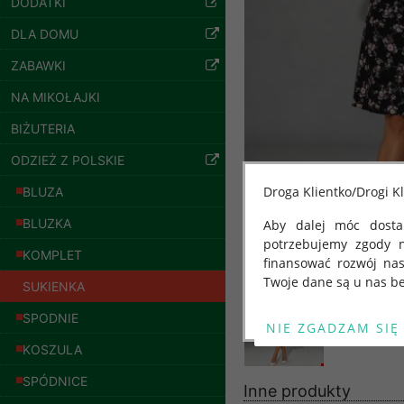
DODATKI
DLA DOMU
ZABAWKI
Bluzy damskie Roz
L-3XL. 1 kolor.
NA MIKOŁAJKI
Paczka 10 szt
54.00 zł
BIŻUTERIA
szczegóły
ODZIEŻ Z POLSKIE
Droga Klientko/Drogi Kl
BLUZA
BLUZKA
Aby dalej móc dostar
potrzebujemy zgody 
KOMPLET
finansować rozwój na
Twoje dane są u nas be
SUKIENKA
Od 25 maja 2018 roku
SPODNIE
kwietnia 2016 r. w sp
KOSZULA
swobodnego przepływu
"GDPR" lub "Ogólne R
SPÓDNICE
Inne produkty
przetwarzaniu Twoich