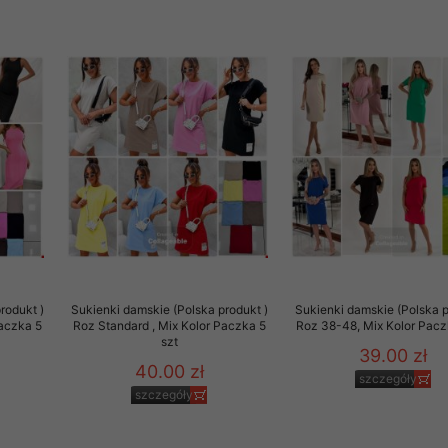
 informacje na ten temat.
jej zgody.
isk „Przejdź dalej” lub zamkniesz to okno, to wyrazisz zgodę na p
dobrowolne. Zgodę możesz w każdym momencie wycofać . Pamiętaj, 
prawem przetwarzania dokonanego wcześniej.
 w tym o przysługujących uprawnieniach (prawo dostępu, spros
czenia ich przetwarzania, prawo do ich przenoszenia, niepodleg
, w tym profilowaniu, a także prawo wyrażenia sprzeciwu wobec
dziesz w Polityce prywatności.
--------------------
rodukt )
Sukienki damskie (Polska produkt )
Sukienki damskie (Polska p
Paczka 5
Roz Standard , Mix Kolor Paczka 5
Roz 38-48, Mix Kolor Pacz
szt
39.00 zł
40.00 zł
klepu
szczegóły
szczegóły
entom pełne poszanowanie ich prywatności oraz ochronę ich dan
ywane nam przez Klientów przetwarzamy w sposób zgodny z zakre