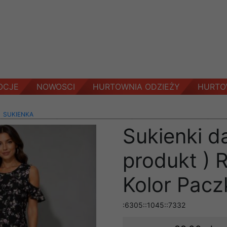
OCJE
NOWOSCI
HURTOWNIA ODZIEŻY
HURTO
>
SUKIENKA
Sukienki d
produkt ) 
Kolor Pacz
:6305::1045::7332