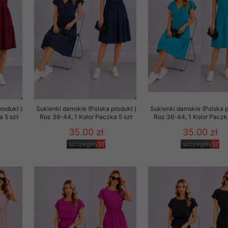
to zgodę. Dotyczy to w
anego przez nas linka
batach i nowościach w
w szczególności danych
rodukt )
Sukienki damskie (Polska produkt )
Sukienki damskie (Polska p
a 5 szt
Roz 36-44, 1 Kolor Paczka 5 szt
Roz 36-44, 1 Kolor Paczk
35.00 zł
35.00 zł
szczegóły
szczegóły