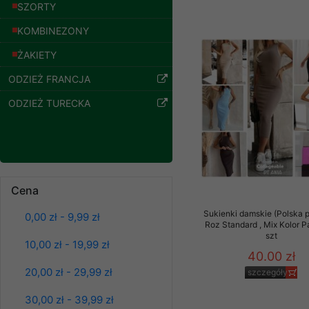
znajdziesz podstawowe
SZORTY
Bluzy damskie Roz
L-3XL. 1 kolor.
Potrzebujemy na to Two
KOMBINEZONY
Paczka 10 szt
54.00 zł
ŻAKIETY
Jeżeli klikniesz przyc
GROUP
Sp. z o.o.
szczegóły
ODZIEŻ FRANCJA
Wyrażenie zgody jest 
ODZIEŻ TURECKA
wpływa na zgodność z 
Dodatkowe informacje,
Twoich danych, ograni
podejmowaniu decyzji
danych osobowych) znaj
Cena
-------------------------------
Sukienki damskie (Polska p
0,00 zł - 9,99 zł
Roz Standard , Mix Kolor 
Polityka prywatności
szt
10,00 zł - 19,99 zł
40.00 zł
Polityka prywatności s
20,00 zł - 29,99 zł
szczegóły
Zapewniamy naszym Kli
Bluzy damskie Roz
L-3XL. 1 kolor.
30,00 zł - 39,99 zł
Dane osobowe przekaz
Paczka 10 szt