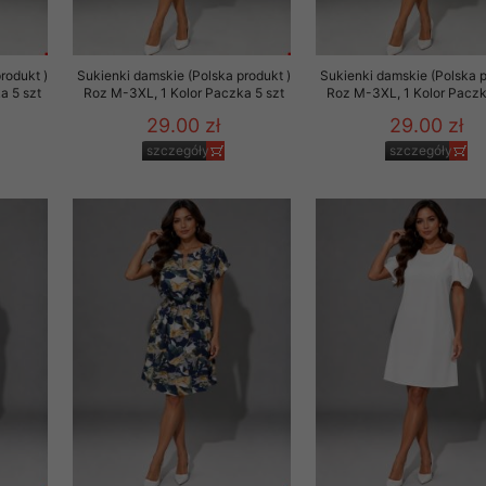
rodukt )
Sukienki damskie (Polska produkt )
Sukienki damskie (Polska p
a 5 szt
Roz M-3XL, 1 Kolor Paczka 5 szt
Roz M-3XL, 1 Kolor Paczk
29.00 zł
29.00 zł
szczegóły
szczegóły