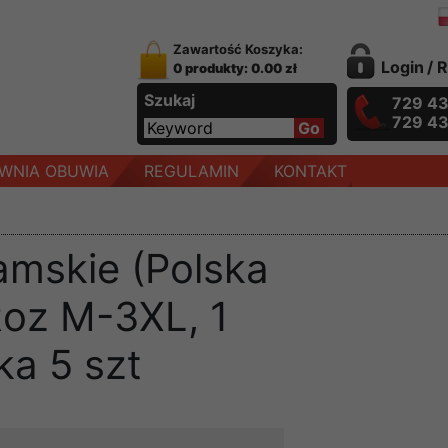
Zawartość Koszyka:
Login
/
R
0 produkty: 0.00 zł
Szukaj
729 4
729 4
WNIA OBUWIA
REGULAMIN
KONTAKT
amskie (Polska
Roz M-3XL, 1
ka 5 szt