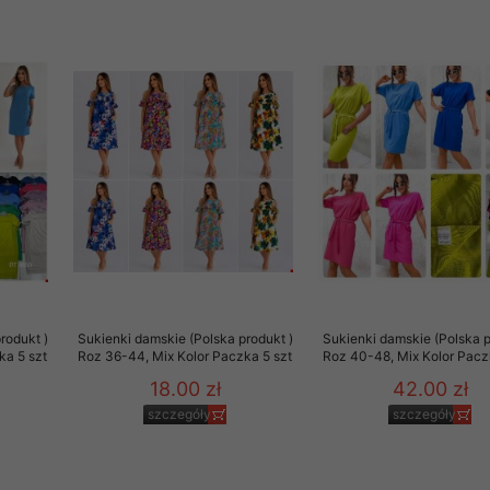
rzetwarzanie przez OMEZ
że wycofanie zgody nie
towania oraz usunięcia
ania zautomatyzowanemu
 przetwarzania Twoich
rodukt )
Sukienki damskie (Polska produkt )
Sukienki damskie (Polska p
ka 5 szt
Roz 36-44, Mix Kolor Paczka 5 szt
Roz 40-48, Mix Kolor Pacz
18.00 zł
42.00 zł
szczegóły
szczegóły
ych osobowych.
sem udzielonego przez