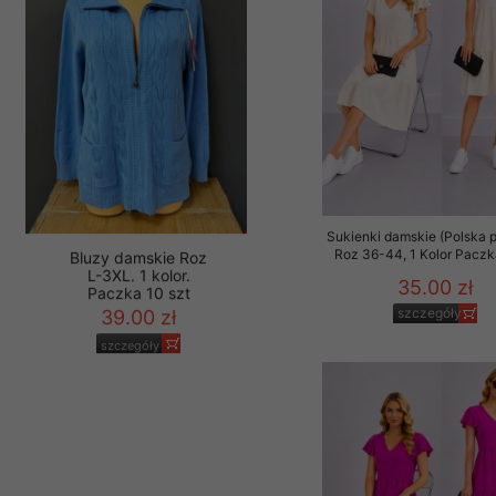
Materiały reklamowo -
szczególności newsle
zawierającego akcept
naszym Sklepie. Materi
Wszelkie pytania, wni
osobowych prosimy zgł
Sukienki damskie (Polska p
Roz 36-44, 1 Kolor Paczk
35.00 zł
szczegóły
Bluzy damskie Roz
L-3XL. 1 kolor.
Paczka 10 szt
39.00 zł
szczegóły