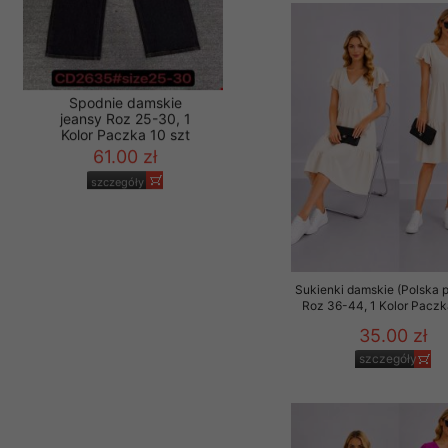
Materiały reklamowo -
szczególności newsle
zawierającego akcept
naszym Sklepie. Materi
Wszelkie pytania, wni
osobowych prosimy zgł
Spodnie damskie
jeansy Roz 25-30, 1
Kolor Paczka 10 szt
61.00 zł
szczegóły
Sukienki damskie (Polska p
Roz 36-44, 1 Kolor Paczk
35.00 zł
szczegóły