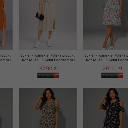
rodukt )
Sukienki damskie (Polska produkt )
Sukienki damskie (Polska p
a 5 szt
Roz M-3XL, 1 Kolor Paczka 5 szt
Roz M-3XL, 1 Kolor Paczk
37.00 zł
29.00 zł
szczegóły
szczegóły