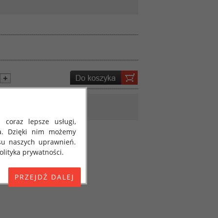
 coraz lepsze usługi,
a. Dzięki nim możemy
su naszych uprawnień.
lityka prywatności.
E) 2016/679 z dnia 27
 osobowych i w sprawie
jako "RODO", "ORODO",
my poinformować Cię o
ja 2018 roku. Poniżej