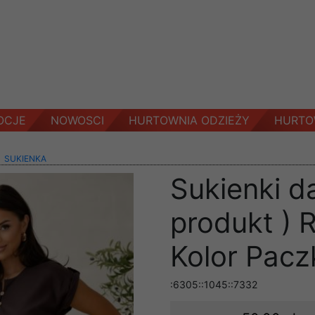
OCJE
NOWOSCI
HURTOWNIA ODZIEŻY
HURTO
>
SUKIENKA
Sukienki d
produkt ) 
Kolor Pacz
:6305::1045::7332