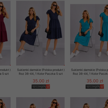
to zgodę. Dotyczy to w
anego przez nas linka
batach i nowościach w
w szczególności danych
rodukt )
Sukienki damskie (Polska produkt )
Sukienki damskie (Polska p
a 5 szt
Roz 36-44, 1 Kolor Paczka 5 szt
Roz 36-44, 1 Kolor Paczk
35.00 zł
35.00 zł
szczegóły
szczegóły