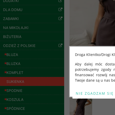
DODATKI
57.00 zł
szczegóły
DLA DOMU
ZABAWKI
NA MIKOŁAJKI
BIŻUTERIA
ODZIEŻ Z POLSKIE
Droga Klientko/Drogi Kl
BLUZA
BLUZKA
Aby dalej móc dostar
potrzebujemy zgody 
KOMPLET
finansować rozwój na
Twoje dane są u nas be
SUKIENKA
Spodnie damskie
Od 25 maja 2018 roku
SPODNIE
jeansy Roz 25-30, 1
kwietnia 2016 r. w sp
Kolor Paczka 10 szt
KOSZULA
swobodnego przepływu
61.00 zł
"GDPR" lub "Ogólne R
SPÓDNICE
szczegóły
przetwarzaniu Twoich