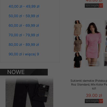
Klientów zezwolenia 
szczegóły
40,00 zł - 49,99 zł
ochronie danych osobo
serwerach zapewniają
50,00 zł - 59,99 zł
pracownicy Sklepu.
60,00 zł - 69,99 zł
Każdy Klient, który p
ich weryfikacji, modyfik
70,00 zł - 79,99 zł
Sklep nie przekazuje,
80,00 zł - 89,99 zł
chyba że dzieje się t
prawa organów państwa
90,00 zł i więcej 9
Spodnie damskie
jeansy Roz 25-30, 1
Nasz Sklep posługuje si
Kolor Paczka 10 szt
przez nasz serwer i do
61.00 zł
NOWE
jego indywidualnych po
szczegóły
opcję przyjmowania co
PRODUKTY
może wpłynąć na utrud
Sukienki damskie (Polska p
Roz Standard, Mix Kolor P
Klienta przechowują in
szt
• sesji Użytkownik
39.00 zł
szczegóły
• ostatnio oglądany