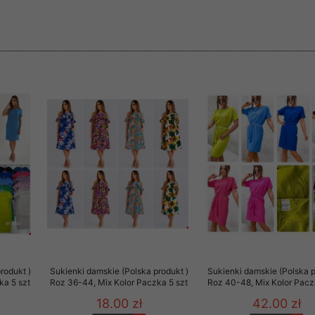
rzetwarzanie przez OMEZ
że wycofanie zgody nie
towania oraz usunięcia
ania zautomatyzowanemu
 przetwarzania Twoich
rodukt )
Sukienki damskie (Polska produkt )
Sukienki damskie (Polska p
ka 5 szt
Roz 36-44, Mix Kolor Paczka 5 szt
Roz 40-48, Mix Kolor Pacz
ych osobowych.
18.00 zł
42.00 zł
sem udzielonego przez