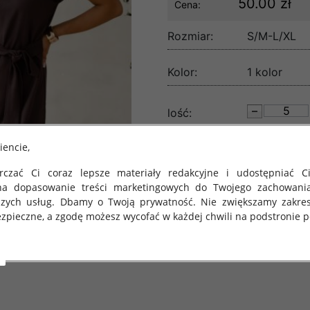
50.00 zł
Cena:
Rozmiar:
S/M-L/XL
Kolor:
1 kolor
lość:
iencie,
czać Ci coraz lepsze materiały redakcyjne i udostępniać Ci
na dopasowanie treści marketingowych do Twojego zachowani
szych usług. Dbamy o Twoją prywatność. Nie zwiększamy zakre
zpieczne, a zgodę możesz wycofać w każdej chwili na podstronie po
 obowiązuje Rozporządzenie Parlamentu Europejskiego i Rady (U
rawie ochrony osób fizycznych w związku z przetwarzaniem danych
 takich danych oraz uchylenia dyrektywy 95/46/WE (określane 
ozporządzenie o Ochronie Danych"). W związku z tym chcielibyś
 danych oraz zasadach, na jakich odbywa się to po dniu 25 ma