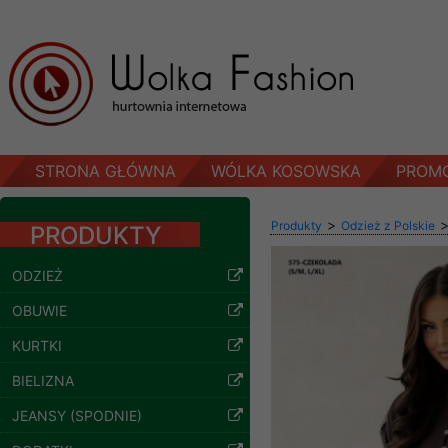
STRONA GŁÓWNA
WÓLKA KOSOWSKA
PROM
>
Produkty
Odzież z Polskie
PRODUKTY
ODZIEŻ
OBUWIE
KURTKI
BIELIZNA
Spodnie damskie
JEANSY (SPODNIE)
jeansy Roz 29-36, 1
Kolor Paczka 10 szt