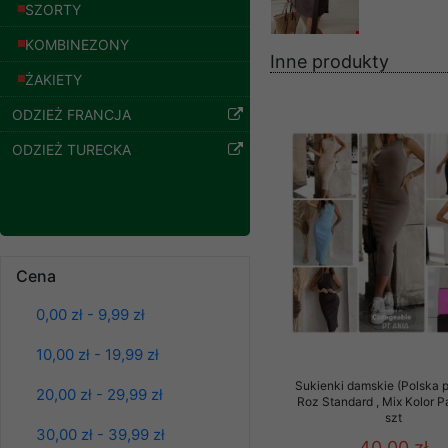
znajdziesz podstawowe
SZORTY
Potrzebujemy na to Two
KOMBINEZONY
Inne produkty
ŻAKIETY
Jeżeli klikniesz przyc
GROUP
Sp. z o.o.
ODZIEŻ FRANCJA
Wyrażenie zgody jest 
ODZIEŻ TURECKA
wpływa na zgodność z 
Dodatkowe informacje,
Twoich danych, ograni
podejmowaniu decyzji
danych osobowych) znaj
Cena
Spodnie damskie
-------------------------------
jeansy Roz 25-30, 1
0,00 zł - 9,99 zł
Kolor Paczka 10 szt
Polityka prywatności
61.00 zł
10,00 zł - 19,99 zł
szczegóły
Polityka prywatności s
Sukienki damskie (Polska p
20,00 zł - 29,99 zł
Roz Standard , Mix Kolor 
Zapewniamy naszym Kli
szt
30,00 zł - 39,99 zł
Dane osobowe przekaz
40.00 zł