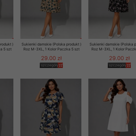
rodukt )
Sukienki damskie (Polska produkt )
Sukienki damskie (Polska p
a 5 szt
Roz M-3XL, 1 Kolor Paczka 5 szt
Roz M-3XL, 1 Kolor Paczk
29.00 zł
29.00 zł
szczegóły
szczegóły