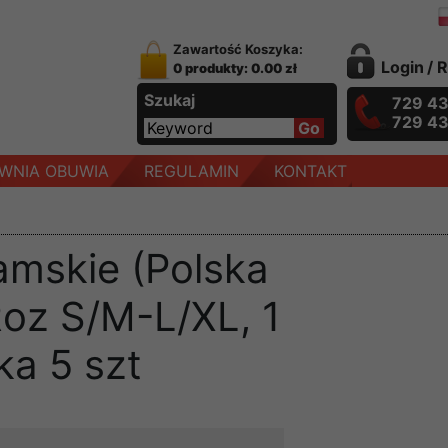
Zawartość Koszyka:
Login
/
R
0 produkty: 0.00 zł
Szukaj
729 4
729 4
WNIA OBUWIA
REGULAMIN
KONTAKT
amskie (Polska
Roz S/M-L/XL, 1
ka 5 szt