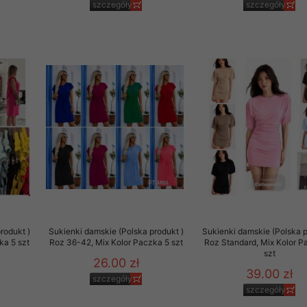
szczegóły
szczegóły
29 sierpnia 1997 r. o
entów przechowujemy na
ją jedynie uprawnieni
o swoich danych w celu
ientów osobom trzecim,
awnionych na podstawie
ne na komputerze Klienta
brania naszej oferty do
zeglądarce internetowej
odłączenie tych plików
pisywane na komputerze
rodukt )
Sukienki damskie (Polska produkt )
Sukienki damskie (Polska p
ka 5 szt
Roz 36-42, Mix Kolor Paczka 5 szt
Roz Standard, Mix Kolor P
szt
26.00 zł
39.00 zł
szczegóły
szczegóły