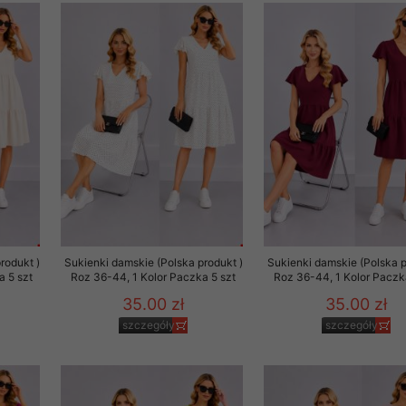
 promocyjne wysyłamy Klientom jedynie wówczas, gdy wyrazili na 
ttera wysyłanego Klientowi, jeżeli potwierdzi wyraźnie wskaz
ację na otrzymywanie newslettera o aktualnych promocjach, ra
ały te dotyczą wyłącznie oferty naszego Sklepu.
oski i sugestie odnoszące się do ochrony Państwa prywatności, 
aszać na email
rodukt )
Sukienki damskie (Polska produkt )
Sukienki damskie (Polska p
a 5 szt
Roz 36-44, 1 Kolor Paczka 5 szt
Roz 36-44, 1 Kolor Paczk
35.00 zł
35.00 zł
szczegóły
szczegóły