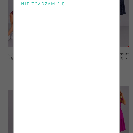
Sukienki damskie (Polska produkt
Sukienki damskie (Polska produkt
) Roz 36-44, 1 Kolor Paczka 5 szt
) Roz 36-44, 1 Kolor Paczka 5 szt
35.00 zł
35.00 zł
szczegóły
szczegóły