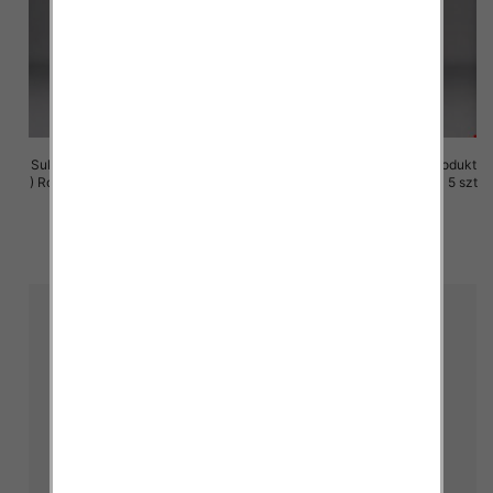
Sukienki damskie (Polska produkt
Sukienki damskie (Polska produkt
) Roz M-3XL, 1 Kolor Paczka 5 szt
) Roz M-3XL, 1 Kolor Paczka 5 szt
29.00 zł
29.00 zł
szczegóły
szczegóły