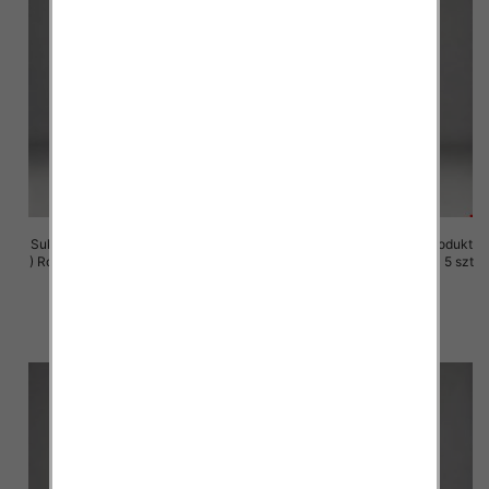
Sukienki damskie (Polska produkt
Sukienki damskie (Polska produkt
) Roz M-3XL, 1 Kolor Paczka 5 szt
) Roz M-3XL, 1 Kolor Paczka 5 szt
29.00 zł
29.00 zł
szczegóły
szczegóły