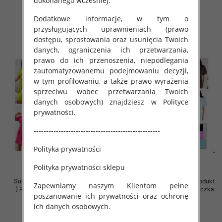
dokonanego wcześniej.
39.00 zł
18.00 zł
Dodatkowe informacje, w tym o
szczegóły
szczegóły
przysługujących uprawnieniach (prawo
dostępu, sprostowania oraz usunięcia Twoich
danych, ograniczenia ich przetwarzania,
prawo do ich przenoszenia, niepodlegania
zautomatyzowanemu podejmowaniu decyzji,
w tym profilowaniu, a także prawo wyrażenia
sprzeciwu wobec przetwarzania Twoich
danych osobowych) znajdziesz w Polityce
prywatności.
---------------------------------------------------
Polityka prywatności
Polityka prywatności sklepu
Sukienki damskie (Polska produkt
Sukienki damskie (Polska produkt
Zapewniamy naszym Klientom pełne
) Roz 40-48, Mix Kolor Paczka 5
) Roz Standard, Mix Kolor Paczka
poszanowanie ich prywatności oraz ochronę
szt
5 szt
ich danych osobowych.
42.00 zł
39.00 zł