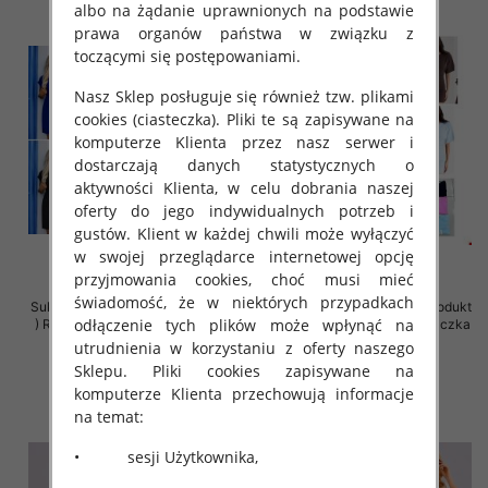
albo na żądanie uprawnionych na podstawie
prawa organów państwa w związku z
toczącymi się postępowaniami.
Nasz Sklep posługuje się również tzw. plikami
cookies (ciasteczka). Pliki te są zapisywane na
komputerze Klienta przez nasz serwer i
dostarczają danych statystycznych o
aktywności Klienta, w celu dobrania naszej
oferty do jego indywidualnych potrzeb i
gustów. Klient w każdej chwili może wyłączyć
w swojej przeglądarce internetowej opcję
przyjmowania cookies, choć musi mieć
świadomość, że w niektórych przypadkach
Sukienki damskie (Polska produkt
Sukienki damskie (Polska produkt
odłączenie tych plików może wpłynąć na
) Roz 36-42, Mix Kolor Paczka 5
) Roz Standard, Mix Kolor Paczka
szt
5 szt
utrudnienia w korzystaniu z oferty naszego
Sklepu. Pliki cookies zapisywane na
26.00 zł
39.00 zł
komputerze Klienta przechowują informacje
szczegóły
szczegóły
na temat:
• sesji Użytkownika,