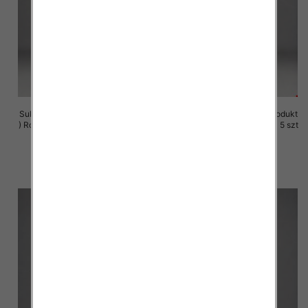
Sukienki damskie (Polska produkt
Sukienki damskie (Polska produkt
) Roz M-3XL, 1 Kolor Paczka 5 szt
) Roz M-3XL, 1 Kolor Paczka 5 szt
29.00 zł
29.00 zł
szczegóły
szczegóły