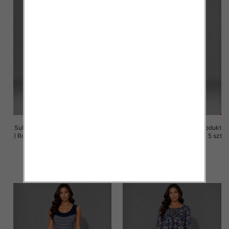
Sukienki damskie (Polska produkt
Sukienki damskie (Polska produkt
) Roz M-3XL, 1 Kolor Paczka 5 szt
) Roz M-3XL, 1 Kolor Paczka 5 szt
25.00 zł
25.00 zł
szczegóły
szczegóły