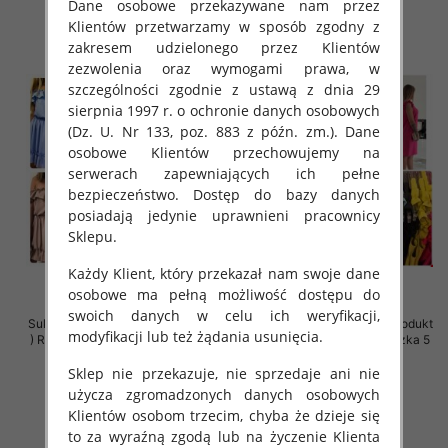
szczegóły
szczegóły
Dane osobowe przekazywane nam przez
Klientów przetwarzamy w sposób zgodny z
zakresem udzielonego przez Klientów
zezwolenia oraz wymogami prawa, w
szczególności zgodnie z ustawą z dnia 29
sierpnia 1997 r. o ochronie danych osobowych
(Dz. U. Nr 133, poz. 883 z późn. zm.). Dane
osobowe Klientów przechowujemy na
serwerach zapewniających ich pełne
bezpieczeństwo. Dostęp do bazy danych
posiadają jedynie uprawnieni pracownicy
Sklepu.
Każdy Klient, który przekazał nam swoje dane
osobowe ma pełną możliwość dostępu do
swoich danych w celu ich weryfikacji,
Sukienki damskie (Polska produkt
Sukienki damskie (Polska produkt
modyfikacji lub też żądania usunięcia.
) Roz Standard, Mix Kolor Paczka
) Roz 38-44, Mix Kolor Paczka 5
5 szt
szt
Sklep nie przekazuje, nie sprzedaje ani nie
36.00 zł
36.00 zł
użycza zgromadzonych danych osobowych
szczegóły
szczegóły
Klientów osobom trzecim, chyba że dzieje się
to za wyraźną zgodą lub na życzenie Klienta