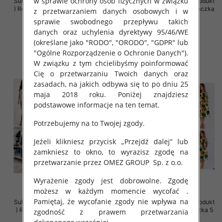
w sprawie ochrony osób fizycznych w związku
Sukienki damskie (Polska produkt
Sukienki damskie (Polska produkt
) Roz Standard , Mix Kolor Paczka
) Roz Standard , Mix Kolor Paczka
z przetwarzaniem danych osobowych i w
5 szt
5 szt
sprawie swobodnego przepływu takich
40.00 zł
40.00 zł
danych oraz uchylenia dyrektywy 95/46/WE
(określane jako "RODO", "ORODO", "GDPR" lub
szczegóły
szczegóły
"Ogólne Rozporządzenie o Ochronie Danych").
W związku z tym chcielibyśmy poinformować
Cię o przetwarzaniu Twoich danych oraz
zasadach, na jakich odbywa się to po dniu 25
maja 2018 roku. Poniżej znajdziesz
podstawowe informacje na ten temat.
Potrzebujemy na to Twojej zgody.
Jeżeli klikniesz przycisk „Przejdź dalej” lub
zamkniesz to okno, to wyrazisz zgodę na
przetwarzanie przez OMEZ GROUP
Sp. z o.o.
Wyrażenie zgody jest dobrowolne. Zgodę
możesz w każdym momencie wycofać .
Pamiętaj, że wycofanie zgody nie wpływa na
Sukienki damskie (Polska produkt
Sukienki damskie (Polska produkt
) Roz 38-48, Mix Kolor Paczka 5
) Roz 36-44, Mix Kolor Paczka 5
zgodność z prawem przetwarzania
szt
szt