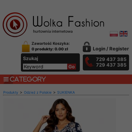
Zawartość Koszyka:
Login
/
Register
0 produkty: 0.00 zł
Szukaj
729 437 385
729 437 385
CATEGORY
>
>
Produkty
Odzież z Polskie
SUKIENKA