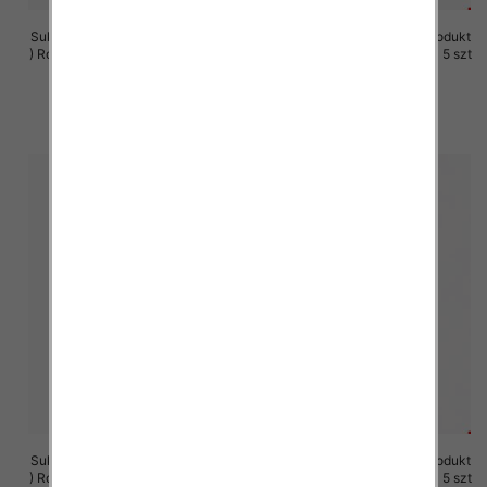
Sukienki damskie (Polska produkt
Sukienki damskie (Polska produkt
) Roz M-3XL, 1 Kolor Paczka 5 szt
) Roz M-3XL, 1 Kolor Paczka 5 szt
29.00 zł
29.00 zł
szczegóły
szczegóły
Sukienki damskie (Polska produkt
Sukienki damskie (Polska produkt
) Roz M-3XL, 1 Kolor Paczka 5 szt
) Roz M-3XL, 1 Kolor Paczka 5 szt