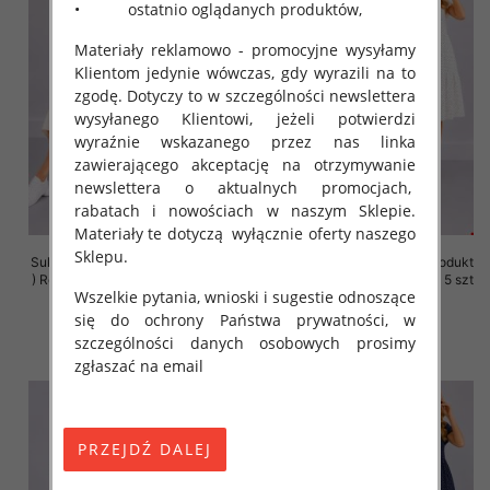
• ostatnio oglądanych produktów,
Materiały reklamowo - promocyjne wysyłamy
Klientom jedynie wówczas, gdy wyrazili na to
zgodę. Dotyczy to w szczególności newslettera
wysyłanego Klientowi, jeżeli potwierdzi
wyraźnie wskazanego przez nas linka
zawierającego akceptację na otrzymywanie
newslettera o aktualnych promocjach,
rabatach i nowościach w naszym Sklepie.
Materiały te dotyczą wyłącznie oferty naszego
Sklepu.
Sukienki damskie (Polska produkt
Sukienki damskie (Polska produkt
) Roz 36-44, 1 Kolor Paczka 5 szt
) Roz 36-44, 1 Kolor Paczka 5 szt
Wszelkie pytania, wnioski i sugestie odnoszące
35.00 zł
35.00 zł
się do ochrony Państwa prywatności, w
szczegóły
szczegóły
szczególności danych osobowych prosimy
zgłaszać na email