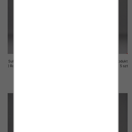
Sukienki damskie (Polska produkt
Sukienki damskie (Polska produkt
) Roz M-3XL, 1 Kolor Paczka 5 szt
) Roz M-3XL, 1 Kolor Paczka 5 szt
29.00 zł
29.00 zł
szczegóły
szczegóły