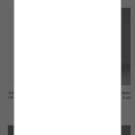
Sukienki damskie (Polska produkt
Sukienki damskie (Polska produkt
) Roz M-3XL, 1 Kolor Paczka 5 szt
) Roz M-3XL, 1 Kolor Paczka 5 szt
29.00 zł
25.00 zł
szczegóły
szczegóły