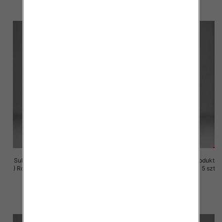
szczegóły
szczegóły
Sukienki damskie (Polska produkt
Sukienki damskie (Polska produkt
) Roz M-3XL, 1 Kolor Paczka 5 szt
) Roz M-3XL, 1 Kolor Paczka 5 szt
29.00 zł
29.00 zł
szczegóły
szczegóły