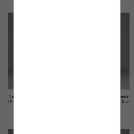
szczegóły
szczegóły
Sukienki damskie (Polska produkt
Sukienki damskie (Polska produkt
) Roz M-3XL, 1 Kolor Paczka 5 szt
) Roz M-3XL, 1 Kolor Paczka 5 szt
29.00 zł
29.00 zł
szczegóły
szczegóły