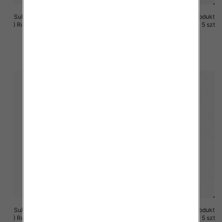
Sukienki damskie (Polska produkt
Sukienki damskie (Polska produkt
) Roz M-3XL, 1 Kolor Paczka 5 szt
) Roz M-3XL, 1 Kolor Paczka 5 szt
29.00 zł
29.00 zł
szczegóły
szczegóły
Sukienki damskie (Polska produkt
Sukienki damskie (Polska produkt
) Roz M-3XL, 1 Kolor Paczka 5 szt
) Roz M-3XL, 1 Kolor Paczka 5 szt