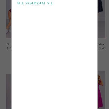
Sukienki damskie (Polska produkt
Sukienki damskie (Polska produkt
) Roz 36-44, 1 Kolor Paczka 5 szt
) Roz 36-44, 1 Kolor Paczka 5 szt
35.00 zł
35.00 zł
szczegóły
szczegóły