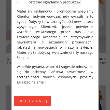
• ostatnio oglądanych produktów,
Materiały reklamowo - promocyjne wysyłamy
Klientom jedynie wówczas, gdy wyrazili na to
zgodę. Dotyczy to w szczególności newslettera
wysyłanego Klientowi, jeżeli potwierdzi
wyraźnie wskazanego przez nas linka
zawierającego akceptację na otrzymywanie
newslettera o aktualnych promocjach,
rabatach i nowościach w naszym Sklepie.
Materiały te dotyczą wyłącznie oferty naszego
Sklepu.
Sukienki damskie (Polska produkt
Sukienki damskie (Polska produkt
) Roz 36-44, 1 Kolor Paczka 5 szt
) Roz 36-44, 1 Kolor Paczka 5 szt
Wszelkie pytania, wnioski i sugestie odnoszące
35.00 zł
35.00 zł
się do ochrony Państwa prywatności, w
szczegóły
szczegóły
szczególności danych osobowych prosimy
zgłaszać na email