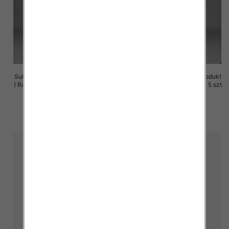
Sukienki damskie (Polska produkt
Sukienki damskie (Polska produkt
) Roz M-3XL, 1 Kolor Paczka 5 szt
) Roz M-3XL, 1 Kolor Paczka 5 szt
29.00 zł
29.00 zł
szczegóły
szczegóły