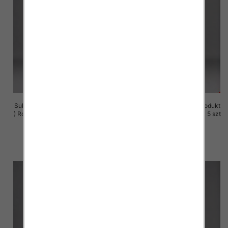
Sukienki damskie (Polska produkt
Sukienki damskie (Polska produkt
) Roz M-3XL, 1 Kolor Paczka 5 szt
) Roz M-3XL, 1 Kolor Paczka 5 szt
29.00 zł
29.00 zł
szczegóły
szczegóły