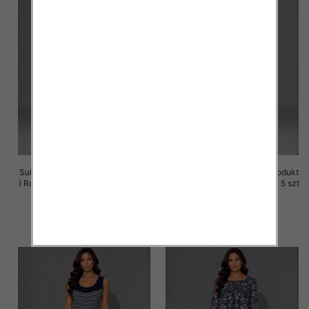
Sukienki damskie (Polska produkt
Sukienki damskie (Polska produkt
) Roz M-3XL, 1 Kolor Paczka 5 szt
) Roz M-3XL, 1 Kolor Paczka 5 szt
25.00 zł
25.00 zł
szczegóły
szczegóły