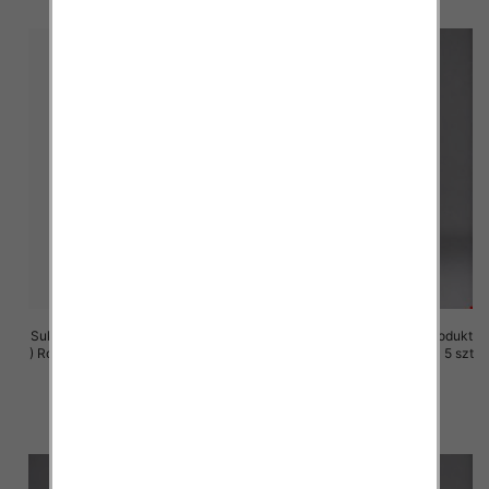
Sukienki damskie (Polska produkt
Sukienki damskie (Polska produkt
) Roz M-3XL, 1 Kolor Paczka 5 szt
) Roz M-3XL, 1 Kolor Paczka 5 szt
29.00 zł
25.00 zł
szczegóły
szczegóły