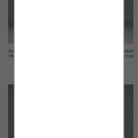
Sukienki damskie (Polska produkt
Sukienki damskie (Polska produkt
) Roz M-3XL, 1 Kolor Paczka 5 szt
) Roz M-3XL, 1 Kolor Paczka 5 szt
29.00 zł
29.00 zł
szczegóły
szczegóły