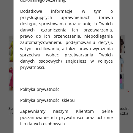
dokonanego wcześniej.
39.00 zł
18.00 zł
Dodatkowe informacje, w tym o
szczegóły
szczegóły
przysługujących uprawnieniach (prawo
dostępu, sprostowania oraz usunięcia Twoich
danych, ograniczenia ich przetwarzania,
prawo do ich przenoszenia, niepodlegania
zautomatyzowanemu podejmowaniu decyzji,
w tym profilowaniu, a także prawo wyrażenia
sprzeciwu wobec przetwarzania Twoich
danych osobowych) znajdziesz w Polityce
prywatności.
---------------------------------------------------
Polityka prywatności
Polityka prywatności sklepu
Sukienki damskie (Polska produkt
Sukienki damskie (Polska produkt
Zapewniamy naszym Klientom pełne
) Roz 40-48, Mix Kolor Paczka 5
) Roz Standard, Mix Kolor Paczka
poszanowanie ich prywatności oraz ochronę
szt
5 szt
ich danych osobowych.
42.00 zł
39.00 zł