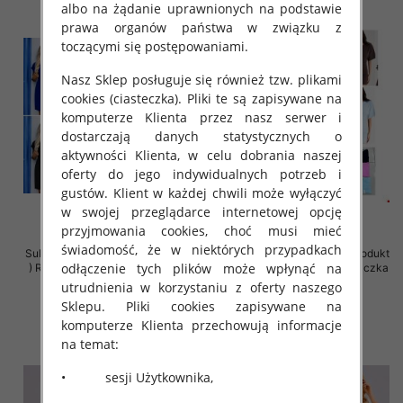
albo na żądanie uprawnionych na podstawie
prawa organów państwa w związku z
toczącymi się postępowaniami.
Nasz Sklep posługuje się również tzw. plikami
cookies (ciasteczka). Pliki te są zapisywane na
komputerze Klienta przez nasz serwer i
dostarczają danych statystycznych o
aktywności Klienta, w celu dobrania naszej
oferty do jego indywidualnych potrzeb i
gustów. Klient w każdej chwili może wyłączyć
w swojej przeglądarce internetowej opcję
przyjmowania cookies, choć musi mieć
świadomość, że w niektórych przypadkach
Sukienki damskie (Polska produkt
Sukienki damskie (Polska produkt
odłączenie tych plików może wpłynąć na
) Roz 36-42, Mix Kolor Paczka 5
) Roz Standard, Mix Kolor Paczka
szt
5 szt
utrudnienia w korzystaniu z oferty naszego
Sklepu. Pliki cookies zapisywane na
26.00 zł
39.00 zł
komputerze Klienta przechowują informacje
szczegóły
szczegóły
na temat:
• sesji Użytkownika,