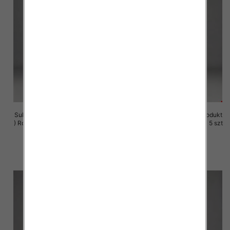
Sukienki damskie (Polska produkt
Sukienki damskie (Polska produkt
) Roz M-3XL, 1 Kolor Paczka 5 szt
) Roz M-3XL, 1 Kolor Paczka 5 szt
29.00 zł
29.00 zł
szczegóły
szczegóły