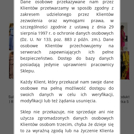
szczegóły
szczegóły
Dane osobowe przekazywane nam przez
Klientów przetwarzamy w sposób zgodny z
zakresem udzielonego przez Klientów
zezwolenia oraz wymogami prawa, w
szczególności zgodnie z ustawą z dnia 29
sierpnia 1997 r. o ochronie danych osobowych
(Dz. U. Nr 133, poz. 883 z późn. zm.). Dane
osobowe Klientów przechowujemy na
serwerach zapewniających ich pełne
bezpieczeństwo. Dostęp do bazy danych
posiadają jedynie uprawnieni pracownicy
Sklepu.
Każdy Klient, który przekazał nam swoje dane
osobowe ma pełną możliwość dostępu do
swoich danych w celu ich weryfikacji,
Sukienki damskie (Polska produkt
Sukienki damskie (Polska produkt
modyfikacji lub też żądania usunięcia.
) Roz Standard, Mix Kolor Paczka
) Roz 38-44, Mix Kolor Paczka 5
5 szt
szt
Sklep nie przekazuje, nie sprzedaje ani nie
36.00 zł
36.00 zł
użycza zgromadzonych danych osobowych
szczegóły
szczegóły
Klientów osobom trzecim, chyba że dzieje się
to za wyraźną zgodą lub na życzenie Klienta