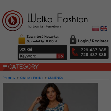
Zawartość Koszyka:
Login
/
Register
0 produkty: 0.00 zł
Szukaj
729 437 385
729 437 385
CATEGORY
>
>
Produkty
Odzież z Polskie
SUKIENKA