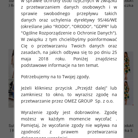
w sprawie ochrony osób fizycznych w związku
Sukienki damskie (Polska produkt
Sukienki damskie (Polska produkt
) Roz Standard , Mix Kolor Paczka
) Roz Standard , Mix Kolor Paczka
z przetwarzaniem danych osobowych i w
5 szt
5 szt
sprawie swobodnego przepływu takich
40.00 zł
40.00 zł
danych oraz uchylenia dyrektywy 95/46/WE
(określane jako "RODO", "ORODO", "GDPR" lub
szczegóły
szczegóły
"Ogólne Rozporządzenie o Ochronie Danych").
W związku z tym chcielibyśmy poinformować
Cię o przetwarzaniu Twoich danych oraz
zasadach, na jakich odbywa się to po dniu 25
maja 2018 roku. Poniżej znajdziesz
podstawowe informacje na ten temat.
Potrzebujemy na to Twojej zgody.
Jeżeli klikniesz przycisk „Przejdź dalej” lub
zamkniesz to okno, to wyrazisz zgodę na
przetwarzanie przez OMEZ GROUP
Sp. z o.o.
Wyrażenie zgody jest dobrowolne. Zgodę
możesz w każdym momencie wycofać .
Pamiętaj, że wycofanie zgody nie wpływa na
Sukienki damskie (Polska produkt
Sukienki damskie (Polska produkt
) Roz 38-48, Mix Kolor Paczka 5
) Roz 36-44, Mix Kolor Paczka 5
zgodność z prawem przetwarzania
szt
szt