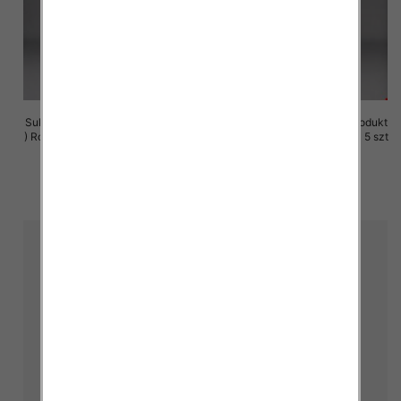
Sukienki damskie (Polska produkt
Sukienki damskie (Polska produkt
) Roz M-3XL, 1 Kolor Paczka 5 szt
) Roz M-3XL, 1 Kolor Paczka 5 szt
29.00 zł
29.00 zł
szczegóły
szczegóły