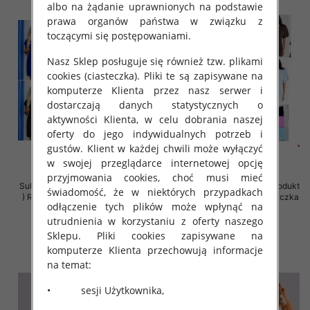
albo na żądanie uprawnionych na podstawie
prawa organów państwa w związku z
toczącymi się postępowaniami.
Nasz Sklep posługuje się również tzw. plikami
cookies (ciasteczka). Pliki te są zapisywane na
komputerze Klienta przez nasz serwer i
dostarczają danych statystycznych o
aktywności Klienta, w celu dobrania naszej
oferty do jego indywidualnych potrzeb i
gustów. Klient w każdej chwili może wyłączyć
w swojej przeglądarce internetowej opcję
przyjmowania cookies, choć musi mieć
Sukienki damskie (Polska produkt
Sukienki damskie (Polska produkt
świadomość, że w niektórych przypadkach
) Roz 36-42, Mix Kolor Paczka 5
) Roz Standard, Mix Kolor Paczka
odłączenie tych plików może wpłynąć na
szt
5 szt
utrudnienia w korzystaniu z oferty naszego
26.00 zł
39.00 zł
Sklepu. Pliki cookies zapisywane na
szczegóły
szczegóły
komputerze Klienta przechowują informacje
na temat:
• sesji Użytkownika,