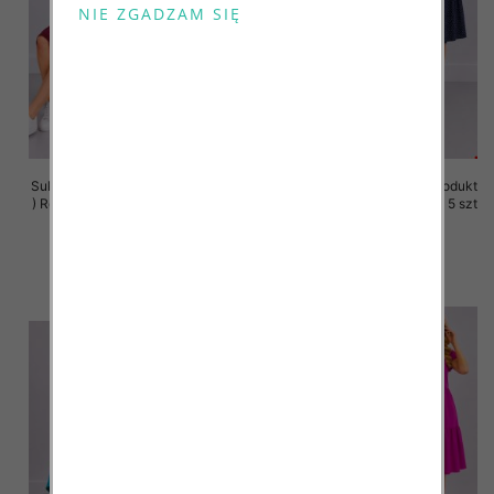
Sukienki damskie (Polska produkt
Sukienki damskie (Polska produkt
) Roz 36-44, 1 Kolor Paczka 5 szt
) Roz 36-44, 1 Kolor Paczka 5 szt
35.00 zł
35.00 zł
szczegóły
szczegóły