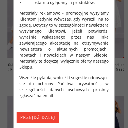
• ostatnio oglądanych produktów,
Materiały reklamowo - promocyjne wysyłamy
Klientom jedynie wówczas, gdy wyrazili na to
zgodę. Dotyczy to w szczególności newslettera
wysyłanego Klientowi, jeżeli potwierdzi
wyraźnie wskazanego przez nas linka
zawierającego akceptację na otrzymywanie
newslettera o aktualnych promocjach,
rabatach i nowościach w naszym Sklepie.
Materiały te dotyczą wyłącznie oferty naszego
Sukienki damskie (Polska produkt
Sukienki damskie (Polska produkt
Sklepu.
) Roz 36-44, 1 Kolor Paczka 5 szt
) Roz 36-44, 1 Kolor Paczka 5 szt
Wszelkie pytania, wnioski i sugestie odnoszące
35.00 zł
35.00 zł
się do ochrony Państwa prywatności, w
szczegóły
szczegóły
szczególności danych osobowych prosimy
zgłaszać na email