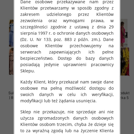
Dane osobowe przekazywane nam przez
Klientów przetwarzamy w sposób zgodny z
zakresem udzielonego przez Klientów
zezwolenia oraz wymogami prawa, w
szczególności zgodnie z ustawą z dnia 29
sierpnia 1997 r. o ochronie danych osobowych
(Dz. U. Nr 133, poz. 883 z późn. zm.). Dane
osobowe Klientów przechowujemy na
serwerach zapewniających ich pełne
bezpieczeństwo. Dostęp do bazy danych
posiadają jedynie uprawnieni pracownicy
Sklepu.
Każdy Klient, który przekazał nam swoje dane
osobowe ma pełną możliwość dostępu do
Sukienki damskie (Polska produkt
Sukienki damskie (Polska produkt
swoich danych w celu ich weryfikacji,
) Roz Standard, Mix Kolor Paczka
) Roz 38-44, Mix Kolor Paczka 5
modyfikacji lub też żądania usunięcia.
5 szt
szt
36.00 zł
36.00 zł
Sklep nie przekazuje, nie sprzedaje ani nie
użycza zgromadzonych danych osobowych
szczegóły
szczegóły
Klientów osobom trzecim, chyba że dzieje się
to za wyraźną zgodą lub na życzenie Klienta