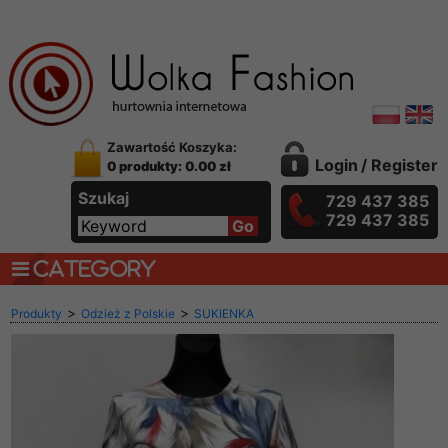
Zawartość Koszyka:
Login
/
Register
0 produkty: 0.00 zł
Szukaj
729 437 385
729 437 385
CATEGORY
>
>
Produkty
Odzież z Polskie
SUKIENKA