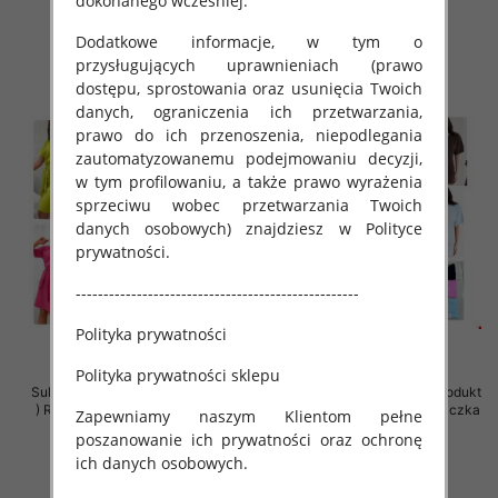
dokonanego wcześniej.
39.00 zł
18.00 zł
szczegóły
szczegóły
Dodatkowe informacje, w tym o
przysługujących uprawnieniach (prawo
dostępu, sprostowania oraz usunięcia Twoich
danych, ograniczenia ich przetwarzania,
prawo do ich przenoszenia, niepodlegania
zautomatyzowanemu podejmowaniu decyzji,
w tym profilowaniu, a także prawo wyrażenia
sprzeciwu wobec przetwarzania Twoich
danych osobowych) znajdziesz w Polityce
prywatności.
---------------------------------------------------
Polityka prywatności
Polityka prywatności sklepu
Sukienki damskie (Polska produkt
Sukienki damskie (Polska produkt
) Roz 40-48, Mix Kolor Paczka 5
) Roz Standard, Mix Kolor Paczka
Zapewniamy naszym Klientom pełne
szt
5 szt
poszanowanie ich prywatności oraz ochronę
42.00 zł
39.00 zł
ich danych osobowych.
szczegóły
szczegóły