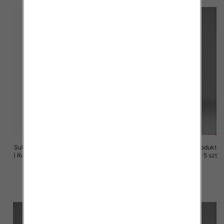
Sukienki damskie (Polska produkt
Sukienki damskie (Polska produkt
) Roz M-3XL, 1 Kolor Paczka 5 szt
) Roz M-3XL, 1 Kolor Paczka 5 szt
29.00 zł
25.00 zł
szczegóły
szczegóły