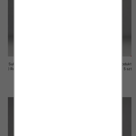
Sukienki damskie (Polska produkt
Sukienki damskie (Polska produkt
) Roz M-3XL, 1 Kolor Paczka 5 szt
) Roz M-3XL, 1 Kolor Paczka 5 szt
29.00 zł
29.00 zł
szczegóły
szczegóły