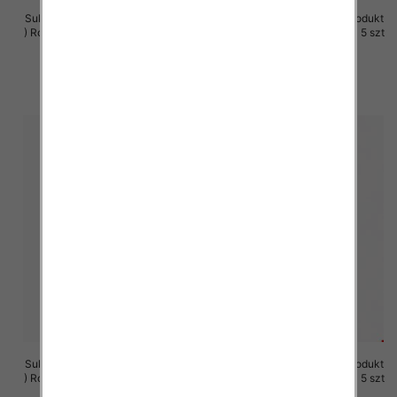
Sukienki damskie (Polska produkt
Sukienki damskie (Polska produkt
) Roz M-3XL, 1 Kolor Paczka 5 szt
) Roz M-3XL, 1 Kolor Paczka 5 szt
29.00 zł
29.00 zł
szczegóły
szczegóły
Sukienki damskie (Polska produkt
Sukienki damskie (Polska produkt
) Roz M-3XL, 1 Kolor Paczka 5 szt
) Roz M-3XL, 1 Kolor Paczka 5 szt