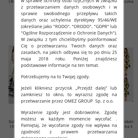
w sprawie ochrony osób fizycznych w związku
) Roz Standard , Mix Kolor Paczka
) Roz Standard , Mix Kolor Paczka
z przetwarzaniem danych osobowych i w
5 szt
5 szt
sprawie swobodnego przepływu takich
40.00 zł
40.00 zł
danych oraz uchylenia dyrektywy 95/46/WE
szczegóły
szczegóły
(określane jako "RODO", "ORODO", "GDPR" lub
"Ogólne Rozporządzenie o Ochronie Danych").
W związku z tym chcielibyśmy poinformować
Cię o przetwarzaniu Twoich danych oraz
zasadach, na jakich odbywa się to po dniu 25
maja 2018 roku. Poniżej znajdziesz
podstawowe informacje na ten temat.
Potrzebujemy na to Twojej zgody.
Jeżeli klikniesz przycisk „Przejdź dalej” lub
zamkniesz to okno, to wyrazisz zgodę na
przetwarzanie przez OMEZ GROUP
Sp. z o.o.
Wyrażenie zgody jest dobrowolne. Zgodę
możesz w każdym momencie wycofać .
Sukienki damskie (Polska produkt
Sukienki damskie (Polska produkt
Pamiętaj, że wycofanie zgody nie wpływa na
) Roz 38-48, Mix Kolor Paczka 5
) Roz 36-44, Mix Kolor Paczka 5
zgodność z prawem przetwarzania
szt
szt