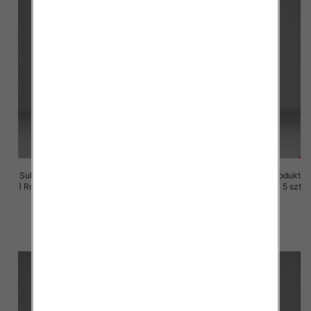
Sukienki damskie (Polska produkt
Sukienki damskie (Polska produkt
) Roz M-3XL, 1 Kolor Paczka 5 szt
) Roz M-3XL, 1 Kolor Paczka 5 szt
29.00 zł
29.00 zł
szczegóły
szczegóły