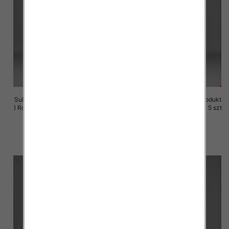
Sukienki damskie (Polska produkt
Sukienki damskie (Polska produkt
) Roz M-3XL, 1 Kolor Paczka 5 szt
) Roz M-3XL, 1 Kolor Paczka 5 szt
29.00 zł
29.00 zł
szczegóły
szczegóły