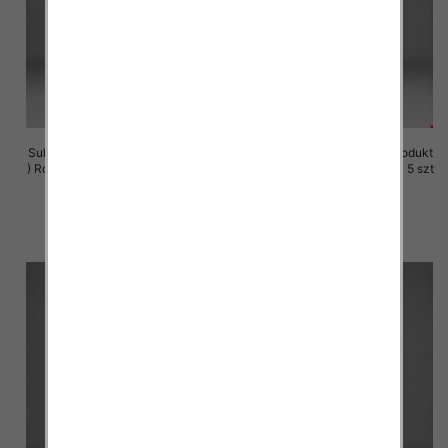
Sukienki damskie (Polska produkt
Sukienki damskie (Polska produkt
) Roz M-3XL, 1 Kolor Paczka 5 szt
) Roz M-3XL, 1 Kolor Paczka 5 szt
29.00 zł
29.00 zł
szczegóły
szczegóły