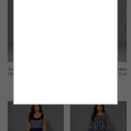
Sukienki damskie (Polska produkt
Sukienki damskie (Polska produkt
) Roz M-3XL, 1 Kolor Paczka 5 szt
) Roz M-3XL, 1 Kolor Paczka 5 szt
25.00 zł
25.00 zł
szczegóły
szczegóły