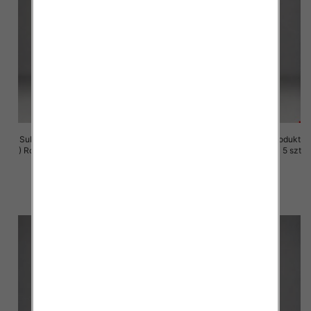
Sukienki damskie (Polska produkt
Sukienki damskie (Polska produkt
) Roz M-3XL, 1 Kolor Paczka 5 szt
) Roz M-3XL, 1 Kolor Paczka 5 szt
29.00 zł
29.00 zł
szczegóły
szczegóły