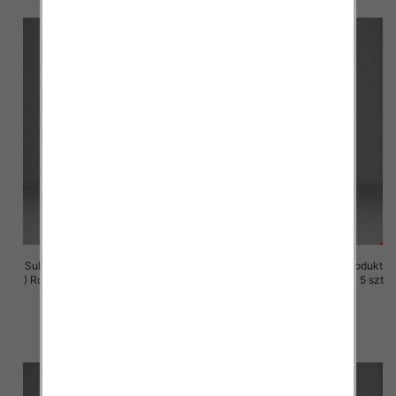
Sukienki damskie (Polska produkt
Sukienki damskie (Polska produkt
) Roz M-3XL, 1 Kolor Paczka 5 szt
) Roz M-3XL, 1 Kolor Paczka 5 szt
29.00 zł
29.00 zł
szczegóły
szczegóły