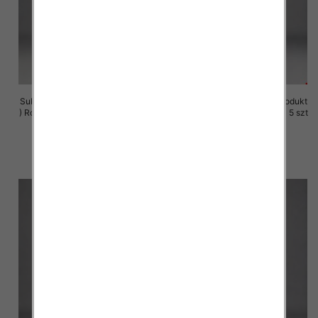
Sukienki damskie (Polska produkt
Sukienki damskie (Polska produkt
) Roz M-3XL, 1 Kolor Paczka 5 szt
) Roz M-3XL, 1 Kolor Paczka 5 szt
29.00 zł
29.00 zł
szczegóły
szczegóły