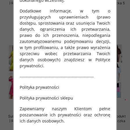
dokonanego wcześniej.
) Roz 38-48, Mix Kolor Paczka 5
) Roz 36-44, Mix Kolor Paczka 5
szt
szt
Dodatkowe informacje, w tym o
39.00 zł
18.00 zł
przysługujących uprawnieniach (prawo
dostępu, sprostowania oraz usunięcia Twoich
szczegóły
szczegóły
danych, ograniczenia ich przetwarzania,
prawo do ich przenoszenia, niepodlegania
zautomatyzowanemu podejmowaniu decyzji,
w tym profilowaniu, a także prawo wyrażenia
sprzeciwu wobec przetwarzania Twoich
danych osobowych) znajdziesz w Polityce
prywatności.
---------------------------------------------------
Polityka prywatności
Polityka prywatności sklepu
Zapewniamy naszym Klientom pełne
poszanowanie ich prywatności oraz ochronę
Sukienki damskie (Polska produkt
Sukienki damskie (Polska produkt
ich danych osobowych.
) Roz 40-48, Mix Kolor Paczka 5
) Roz Standard, Mix Kolor Paczka
szt
5 szt