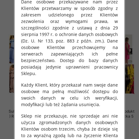
Dane osobowe przekazywane nam przez
42.00 zł
39.00 zł
Klientów przetwarzamy w sposób zgodny z
szczegóły
szczegóły
zakresem udzielonego przez Klientów
zezwolenia oraz wymogami prawa, w
szczególności zgodnie z ustawą z dnia 29
sierpnia 1997 r. o ochronie danych osobowych
(Dz. U. Nr 133, poz. 883 z późn. zm.). Dane
osobowe Klientów przechowujemy na
serwerach zapewniających ich pełne
bezpieczeństwo. Dostęp do bazy danych
posiadają jedynie uprawnieni pracownicy
Sklepu.
Każdy Klient, który przekazał nam swoje dane
osobowe ma pełną możliwość dostępu do
swoich danych w celu ich weryfikacji,
modyfikacji lub też żądania usunięcia.
Sukienki damskie (Polska produkt
Sukienki damskie (Polska produkt
Sklep nie przekazuje, nie sprzedaje ani nie
) Roz Standard, Mix Kolor Paczka
) Roz 38-44, Mix Kolor Paczka 5
5 szt
szt
użycza zgromadzonych danych osobowych
Klientów osobom trzecim, chyba że dzieje się
36.00 zł
36.00 zł
to za wyraźną zgodą lub na życzenie Klienta
szczegóły
szczegóły