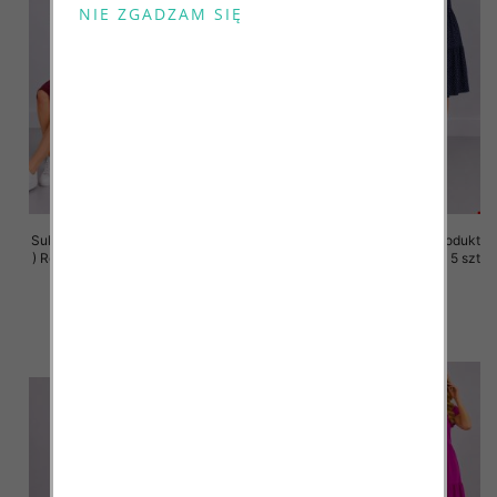
Sukienki damskie (Polska produkt
Sukienki damskie (Polska produkt
) Roz 36-44, 1 Kolor Paczka 5 szt
) Roz 36-44, 1 Kolor Paczka 5 szt
35.00 zł
35.00 zł
szczegóły
szczegóły