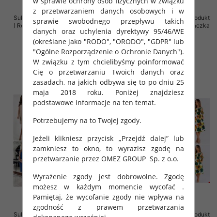
w sprawie ochrony osób fizycznych w związku
z przetwarzaniem danych osobowych i w
Sukienki damskie (Polska produkt
Sukienki damskie (Polska produkt
sprawie swobodnego przepływu takich
) Roz Standard , Mix Kolor Paczka
) Roz Standard , Mix Kolor Paczka
danych oraz uchylenia dyrektywy 95/46/WE
5 szt
5 szt
(określane jako "RODO", "ORODO", "GDPR" lub
40.00 zł
40.00 zł
"Ogólne Rozporządzenie o Ochronie Danych").
szczegóły
szczegóły
W związku z tym chcielibyśmy poinformować
Cię o przetwarzaniu Twoich danych oraz
zasadach, na jakich odbywa się to po dniu 25
maja 2018 roku. Poniżej znajdziesz
podstawowe informacje na ten temat.
Potrzebujemy na to Twojej zgody.
Jeżeli klikniesz przycisk „Przejdź dalej” lub
zamkniesz to okno, to wyrazisz zgodę na
przetwarzanie przez OMEZ GROUP
Sp. z o.o.
Wyrażenie zgody jest dobrowolne. Zgodę
możesz w każdym momencie wycofać .
Pamiętaj, że wycofanie zgody nie wpływa na
zgodność z prawem przetwarzania
Sukienki damskie (Polska produkt
Sukienki damskie (Polska produkt