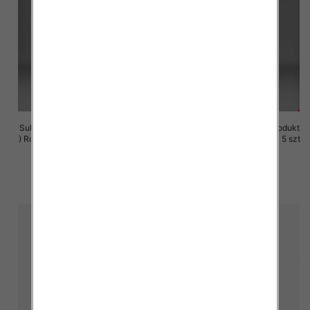
Sukienki damskie (Polska produkt
Sukienki damskie (Polska produkt
) Roz M-3XL, 1 Kolor Paczka 5 szt
) Roz M-3XL, 1 Kolor Paczka 5 szt
29.00 zł
29.00 zł
szczegóły
szczegóły