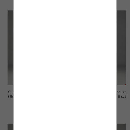
Sukienki damskie (Polska produkt
Sukienki damskie (Polska produkt
) Roz M-3XL, 1 Kolor Paczka 5 szt
) Roz M-3XL, 1 Kolor Paczka 5 szt
29.00 zł
29.00 zł
szczegóły
szczegóły