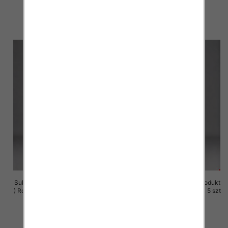
29.00 zł
29.00 zł
szczegóły
szczegóły
Sukienki damskie (Polska produkt
Sukienki damskie (Polska produkt
) Roz M-3XL, 1 Kolor Paczka 5 szt
) Roz M-3XL, 1 Kolor Paczka 5 szt
29.00 zł
29.00 zł
szczegóły
szczegóły