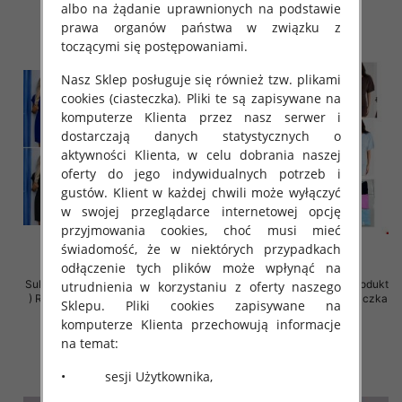
albo na żądanie uprawnionych na podstawie
prawa organów państwa w związku z
toczącymi się postępowaniami.
Nasz Sklep posługuje się również tzw. plikami
cookies (ciasteczka). Pliki te są zapisywane na
komputerze Klienta przez nasz serwer i
dostarczają danych statystycznych o
aktywności Klienta, w celu dobrania naszej
oferty do jego indywidualnych potrzeb i
gustów. Klient w każdej chwili może wyłączyć
w swojej przeglądarce internetowej opcję
przyjmowania cookies, choć musi mieć
świadomość, że w niektórych przypadkach
odłączenie tych plików może wpłynąć na
Sukienki damskie (Polska produkt
Sukienki damskie (Polska produkt
utrudnienia w korzystaniu z oferty naszego
) Roz 36-42, Mix Kolor Paczka 5
) Roz Standard, Mix Kolor Paczka
Sklepu. Pliki cookies zapisywane na
szt
5 szt
komputerze Klienta przechowują informacje
26.00 zł
39.00 zł
na temat:
szczegóły
szczegóły
• sesji Użytkownika,