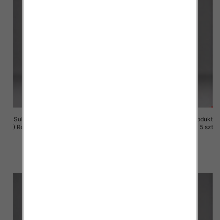
Sukienki damskie (Polska produkt
Sukienki damskie (Polska produkt
) Roz M-3XL, 1 Kolor Paczka 5 szt
) Roz M-3XL, 1 Kolor Paczka 5 szt
29.00 zł
29.00 zł
szczegóły
szczegóły