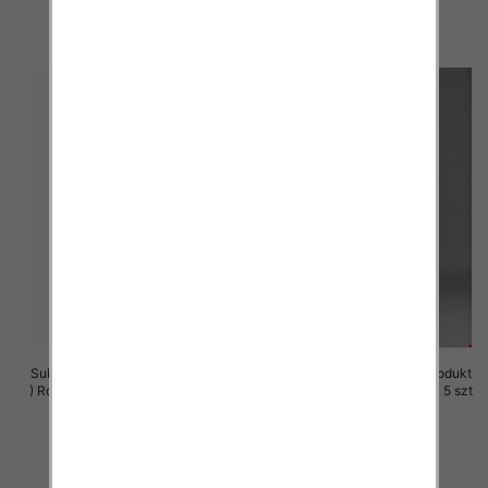
szczegóły
szczegóły
Sukienki damskie (Polska produkt
Sukienki damskie (Polska produkt
) Roz M-3XL, 1 Kolor Paczka 5 szt
) Roz M-3XL, 1 Kolor Paczka 5 szt
29.00 zł
25.00 zł
szczegóły
szczegóły