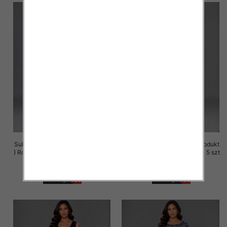
Sukienki damskie (Polska produkt
Sukienki damskie (Polska produkt
) Roz M-3XL, 1 Kolor Paczka 5 szt
) Roz M-3XL, 1 Kolor Paczka 5 szt
25.00 zł
25.00 zł
szczegóły
szczegóły