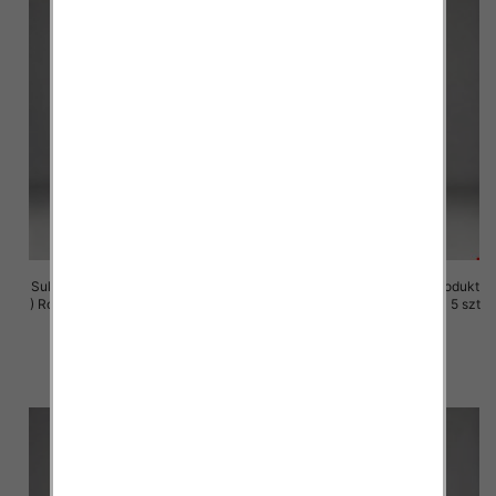
Sukienki damskie (Polska produkt
Sukienki damskie (Polska produkt
) Roz M-3XL, 1 Kolor Paczka 5 szt
) Roz M-3XL, 1 Kolor Paczka 5 szt
29.00 zł
29.00 zł
szczegóły
szczegóły