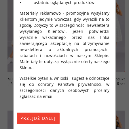
• ostatnio oglądanych produktów,
Materiały reklamowo - promocyjne wysyłamy
Klientom jedynie wówczas, gdy wyrazili na to
zgodę. Dotyczy to w szczególności newslettera
wysyłanego Klientowi, jeżeli potwierdzi
wyraźnie wskazanego przez nas linka
zawierającego akceptację na otrzymywanie
newslettera o aktualnych promocjach,
rabatach i nowościach w naszym Sklepie.
Materiały te dotyczą wyłącznie oferty naszego
Sklepu.
Wszelkie pytania, wnioski i sugestie odnoszące
Sukienki damskie (Polska produkt
Sukienki damskie (Polska produkt
się do ochrony Państwa prywatności, w
) Roz 36-44, 1 Kolor Paczka 5 szt
) Roz 36-44, 1 Kolor Paczka 5 szt
szczególności danych osobowych prosimy
35.00 zł
35.00 zł
zgłaszać na email
szczegóły
szczegóły