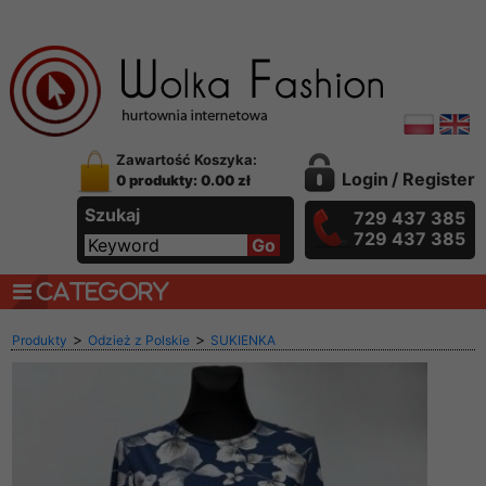
Zawartość Koszyka:
Login
/
Register
0 produkty: 0.00 zł
Szukaj
729 437 385
729 437 385
CATEGORY
>
>
Produkty
Odzież z Polskie
SUKIENKA