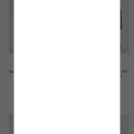
Spodnie damskie jeansy Roz XS-
Spodnie damskie jeansy Roz XS-
XL, 1 Kolor Paczka 10 szt
XL, 1 Kolor Paczka 10 szt
54.00 zł
54.00 zł
szczegóły
szczegóły