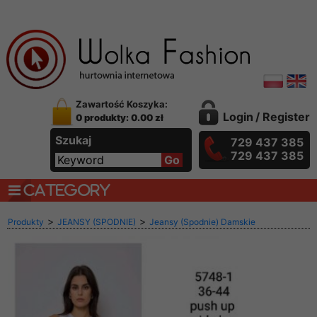
Zawartość Koszyka:
Login
/
Register
0 produkty: 0.00 zł
Szukaj
729 437 385
729 437 385
CATEGORY
>
>
Produkty
JEANSY (SPODNIE)
Jeansy (Spodnie) Damskie