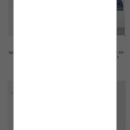
Spodnie damskie jeansy Roz XS-
Spodnie damskie jeansy Roz XS-
XL, 1 Kolor Paczka 10 szt
XL, 1 Kolor Paczka 10 szt
54.00 zł
54.00 zł
szczegóły
szczegóły