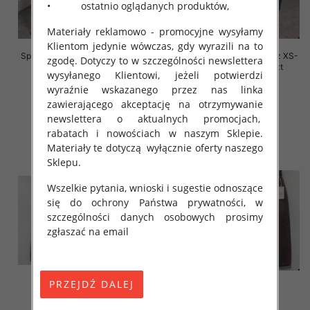
• ostatnio oglądanych produktów,
Materiały reklamowo - promocyjne wysyłamy
Klientom jedynie wówczas, gdy wyrazili na to
Spodnie damskie jeansy Roz XS-
Spodnie damskie jeansy Roz XS-
zgodę. Dotyczy to w szczególności newslettera
XL, 1 Kolor Paczka 12 szt
XL, 1 Kolor Paczka 12 szt
wysyłanego Klientowi, jeżeli potwierdzi
54.00 zł
54.00 zł
wyraźnie wskazanego przez nas linka
zawierającego akceptację na otrzymywanie
szczegóły
szczegóły
newslettera o aktualnych promocjach,
rabatach i nowościach w naszym Sklepie.
Materiały te dotyczą wyłącznie oferty naszego
Sklepu.
Wszelkie pytania, wnioski i sugestie odnoszące
się do ochrony Państwa prywatności, w
szczególności danych osobowych prosimy
zgłaszać na email