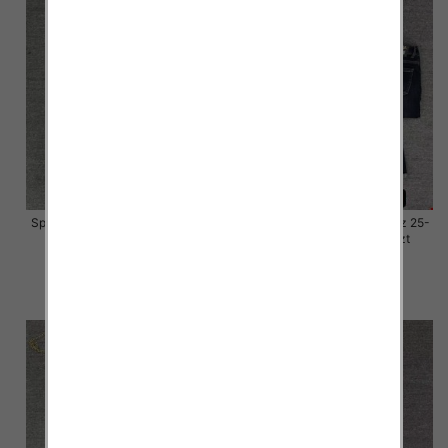
Spodnie damskie jeansy Roz 25-
Spodnie damskie jeansy Roz 25-
30, 1 Kolor Paczka 10 szt
30, 1 Kolor Paczka 10 szt
57.00 zł
57.00 zł
szczegóły
szczegóły