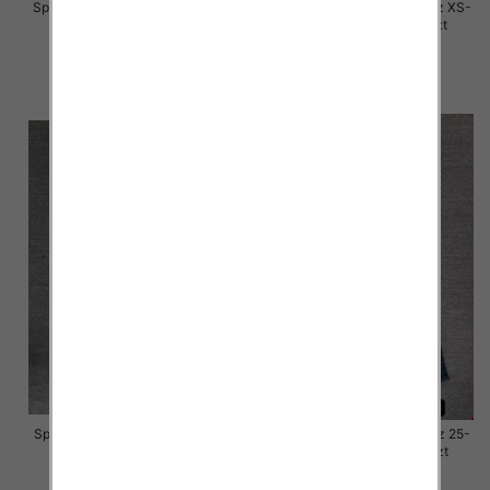
Spodnie damskie jeansy Roz XS-
Spodnie damskie jeansy Roz XS-
XL, 1 Kolor Paczka 10 szt
XL, 1 Kolor Paczka 10 szt
50.00 zł
50.00 zł
szczegóły
szczegóły
Spodnie damskie jeansy Roz 29-
Spodnie damskie jeansy Roz 25-
36, 1 Kolor Paczka 10 szt
30, 1 Kolor Paczka 10 szt
57.00 zł
61.00 zł