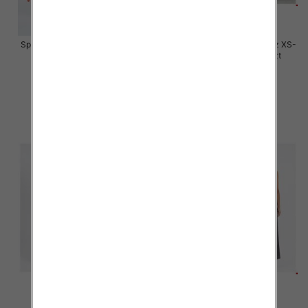
Spodnie damskie jeansy Roz XS-
Spodnie damskie jeansy Roz XS-
XL, 1 Kolor Paczka 10 szt
XL, 1 Kolor Paczka 10 szt
50.00 zł
50.00 zł
szczegóły
szczegóły