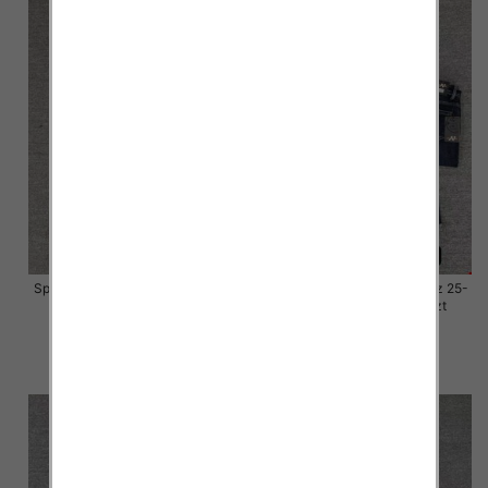
Spodnie damskie jeansy Roz 25-
Spodnie damskie jeansy Roz 25-
30, 1 Kolor Paczka 10 szt
30, 1 Kolor Paczka 10 szt
57.00 zł
57.00 zł
szczegóły
szczegóły