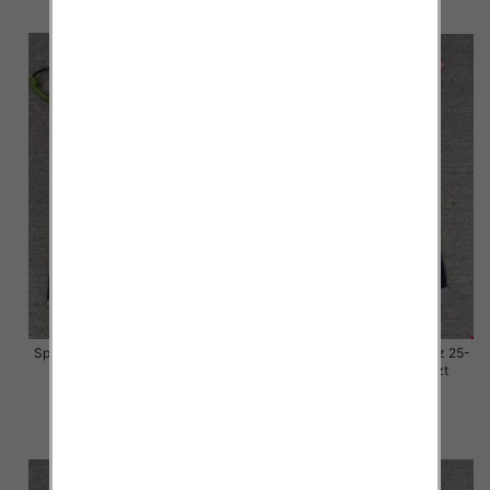
szczegóły
szczegóły
Spodnie damskie jeansy Roz 25-
Spodnie damskie jeansy Roz 25-
30, 1 Kolor Paczka 10 szt
30, 1 Kolor Paczka 10 szt
57.00 zł
57.00 zł
szczegóły
szczegóły