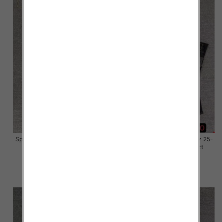
Spodnie damskie jeansy Roz 25-
Spodnie damskie jeansy Roz 25-
30, 1 Kolor Paczka 10 szt
30, 1 Kolor Paczka 10 szt
61.00 zł
61.00 zł
szczegóły
szczegóły