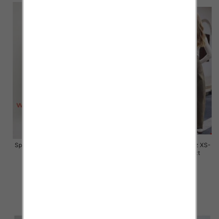
Spodnie damskie jeansy Roz XS-
Spodnie damskie jeansy Roz XS-
XL, 1 Kolor Paczka 10 szt
XL, 1 Kolor Paczka 10 szt
55.00 zł
55.00 zł
szczegóły
szczegóły