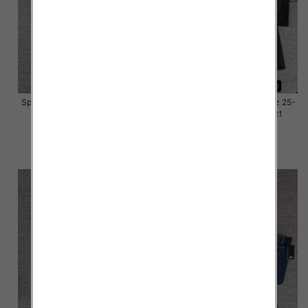
Spodnie damskie jeansy Roz 25-
Spodnie damskie jeansy Roz 25-
30, 1 Kolor Paczka 10 szt
30, 1 Kolor Paczka 10 szt
57.00 zł
57.00 zł
szczegóły
szczegóły