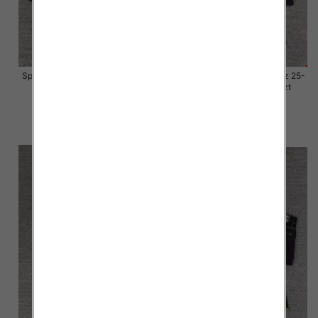
Spodnie damskie jeansy Roz 25-
Spodnie damskie jeansy Roz 25-
30, 1 Kolor Paczka 10 szt
30, 1 Kolor Paczka 10 szt
57.00 zł
57.00 zł
szczegóły
szczegóły