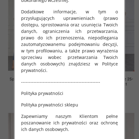
dokonanego wcześniej.
Dodatkowe informacje, w tym o
przysługujących uprawnieniach (prawo
dostępu, sprostowania oraz usunięcia Twoich
danych, ograniczenia ich przetwarzania,
prawo do ich przenoszenia, niepodlegania
zautomatyzowanemu podejmowaniu decyzji,
w tym profilowaniu, a także prawo wyrażenia
sprzeciwu wobec przetwarzania Twoich
danych osobowych) znajdziesz w Polityce
prywatności.
Spodnie damskie jeansy Roz 25-
Spodnie damskie jeansy Roz 25-
---------------------------------------------------
30, 1 Kolor Paczka 12 szt
30, 1 Kolor Paczka 12 szt
52.00 zł
52.00 zł
Polityka prywatności
szczegóły
szczegóły
Polityka prywatności sklepu
Zapewniamy naszym Klientom pełne
poszanowanie ich prywatności oraz ochronę
ich danych osobowych.