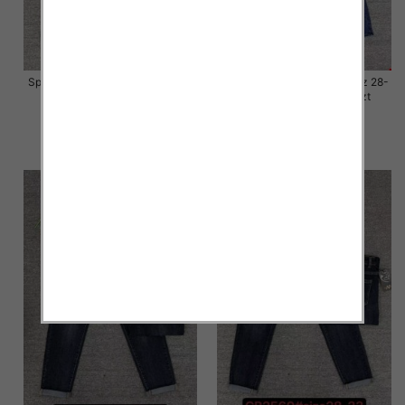
Spodnie damskie jeansy Roz 28-
Spodnie damskie jeansy Roz 28-
33, 1 Kolor Paczka 10 szt
33, 1 Kolor Paczka 10 szt
57.00 zł
57.00 zł
szczegóły
szczegóły