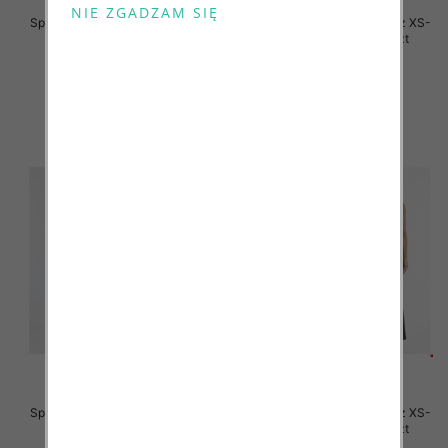
Spodnie damskie jeansy Roz XS-
Spodnie damskie jeansy Roz XS-
XL, 1 Kolor Paczka 12 szt
XL, 1 Kolor Paczka 12 szt
50.00 zł
50.00 zł
szczegóły
szczegóły
Spodnie damskie jeansy Roz XS-
Spodnie damskie jeansy Roz XS-
XL, 1 Kolor Paczka 10 szt
XL, 1 Kolor Paczka 10 szt