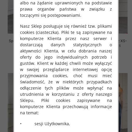
albo na żądanie uprawnionych na podstawie
prawa organów państwa w związku z
toczącymi się postępowaniami.
Nasz Sklep posługuje się również tzw. plikami
cookies (ciasteczka). Pliki te są zapisywane na
komputerze Klienta przez nasz serwer i
Spodnie damskie jeansy Roz XS-
Spodnie damskie jeansy Roz XS-
dostarczają danych statystycznych o
XL, 1 Kolor Paczka 12 szt
XL, 1 Kolor Paczka 12 szt
aktywności Klienta, w celu dobrania naszej
55.00 zł
54.00 zł
oferty do jego indywidualnych potrzeb i
szczegóły
szczegóły
gustów. Klient w każdej chwili może wyłączyć
w swojej przeglądarce internetowej opcję
przyjmowania cookies, choć musi mieć
świadomość, że w niektórych przypadkach
odłączenie tych plików może wpłynąć na
utrudnienia w korzystaniu z oferty naszego
Sklepu. Pliki cookies zapisywane na
komputerze Klienta przechowują informacje
na temat:
• sesji Użytkownika,