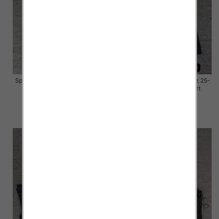
Spodnie damskie jeansy Roz 25-
Spodnie damskie jeansy Roz 25-
30, 1 Kolor Paczka 10 szt
30, 1 Kolor Paczka 10 szt
57.00 zł
57.00 zł
szczegóły
szczegóły