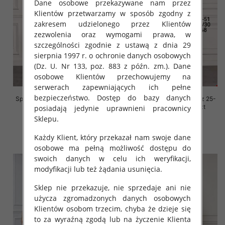
Dane osobowe przekazywane nam przez
Klientów przetwarzamy w sposób zgodny z
zakresem udzielonego przez Klientów
zezwolenia oraz wymogami prawa, w
szczególności zgodnie z ustawą z dnia 29
sierpnia 1997 r. o ochronie danych osobowych
(Dz. U. Nr 133, poz. 883 z późn. zm.). Dane
osobowe Klientów przechowujemy na
serwerach zapewniających ich pełne
bezpieczeństwo. Dostęp do bazy danych
Spodnie damskie jeansy Roz 25-
Spodnie damskie jeansy Roz 25-
30, 1 Kolor Paczka 12 szt
30, 1 Kolor Paczka 12 szt
posiadają jedynie uprawnieni pracownicy
Sklepu.
52.00 zł
52.00 zł
szczegóły
szczegóły
Każdy Klient, który przekazał nam swoje dane
osobowe ma pełną możliwość dostępu do
swoich danych w celu ich weryfikacji,
modyfikacji lub też żądania usunięcia.
Sklep nie przekazuje, nie sprzedaje ani nie
użycza zgromadzonych danych osobowych
Klientów osobom trzecim, chyba że dzieje się
to za wyraźną zgodą lub na życzenie Klienta