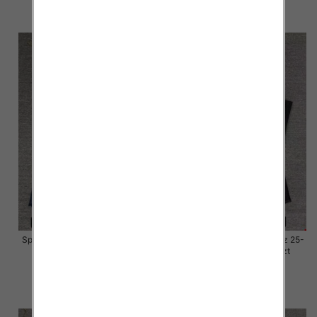
szczegóły
szczegóły
Spodnie damskie jeansy Roz 25-
Spodnie damskie jeansy Roz 25-
30, 1 Kolor Paczka 10 szt
30, 1 Kolor Paczka 10 szt
61.00 zł
61.00 zł
szczegóły
szczegóły