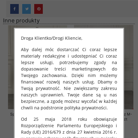
Inne produkty
Droga Klientko/Drogi Kliencie,
Aby dalej móc dostarczać Ci coraz lepsze
materiały redakcyjne i udostępniać Ci coraz
lepsze usługi, potrzebujemy zgody na
dopasowanie treści marketingowych do
Twojego zachowania. Dzięki nim możemy
finansować rozwój naszych usług. Dbamy o
Twoją prywatność. Nie zwiększamy zakresu
naszych uprawnień. Twoje dane są u nas
bezpieczne, a zgodę możesz wycofać w każdej
chwili na podstronie polityka prywatności.
Spodnie damskie jeansy Roz M-
Spodnie damskie jeansy Roz M-
Od 25 maja 2018 roku obowiązuje
3XL, 1 Kolor Paczka 12 szt
3XL, 1 Kolor Paczka 12 szt
Rozporządzenie Parlamentu Europejskiego i
54.00 zł
54.00 zł
Rady (UE) 2016/679 z dnia 27 kwietnia 2016 r.
szczegóły
szczegóły