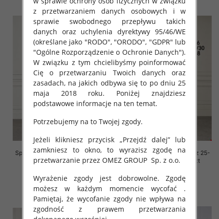
w sprawie ochrony osób fizycznych w związku
z przetwarzaniem danych osobowych i w
sprawie swobodnego przepływu takich
danych oraz uchylenia dyrektywy 95/46/WE
(określane jako "RODO", "ORODO", "GDPR" lub
"Ogólne Rozporządzenie o Ochronie Danych").
W związku z tym chcielibyśmy poinformować
Cię o przetwarzaniu Twoich danych oraz
zasadach, na jakich odbywa się to po dniu 25
maja 2018 roku. Poniżej znajdziesz
podstawowe informacje na ten temat.
Potrzebujemy na to Twojej zgody.
Jeżeli klikniesz przycisk „Przejdź dalej” lub
zamkniesz to okno, to wyrazisz zgodę na
Spodnie damskie jeansy Roz 25-
Spodnie damskie jeansy Roz 25-
przetwarzanie przez OMEZ GROUP
Sp. z o.o.
30, 1 Kolor Paczka 12 szt
30, 1 Kolor Paczka 12 szt
56.00 zł
52.00 zł
Wyrażenie zgody jest dobrowolne. Zgodę
szczegóły
szczegóły
możesz w każdym momencie wycofać .
Pamiętaj, że wycofanie zgody nie wpływa na
zgodność z prawem przetwarzania