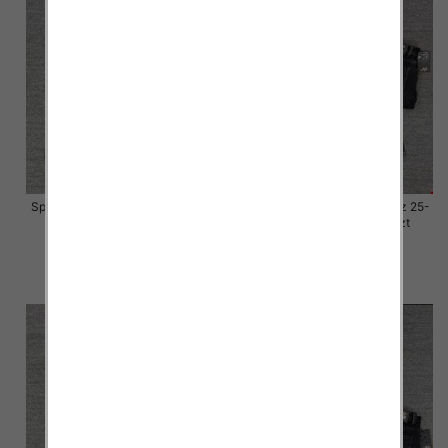
Spodnie damskie jeansy Roz 25-
Spodnie damskie jeansy Roz 25-
30, 1 Kolor Paczka 10 szt
30, 1 Kolor Paczka 10 szt
57.00 zł
57.00 zł
szczegóły
szczegóły