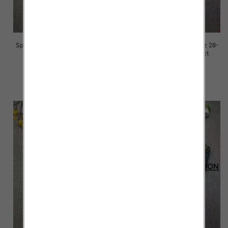
Spodnie damskie jeansy Roz 28-
Spodnie damskie jeansy Roz 28-
33, 1 Kolor Paczka 10 szt
33, 1 Kolor Paczka 10 szt
68.00 zł
68.00 zł
szczegóły
szczegóły