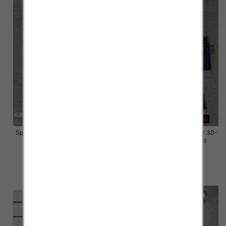
Spodnie damskie jeansy Roz 28-
Spodnie damskie jeansy Roz 30-
33, 1 Kolor Paczka 10 szt
36, 1 Kolor Paczka 10 szt
57.00 zł
57.00 zł
szczegóły
szczegóły