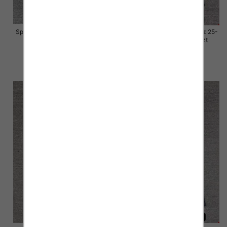
Spodnie damskie jeansy Roz 25-
Spodnie damskie jeansy Roz 25-
30, 1 Kolor Paczka 10 szt
30, 1 Kolor Paczka 10 szt
57.00 zł
57.00 zł
szczegóły
szczegóły