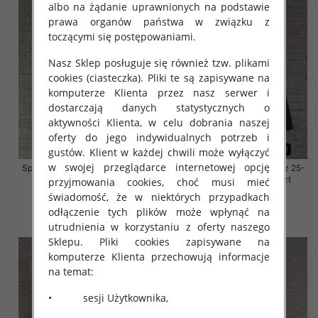
albo na żądanie uprawnionych na podstawie
prawa organów państwa w związku z
toczącymi się postępowaniami.
Nasz Sklep posługuje się również tzw. plikami
cookies (ciasteczka). Pliki te są zapisywane na
komputerze Klienta przez nasz serwer i
dostarczają danych statystycznych o
aktywności Klienta, w celu dobrania naszej
oferty do jego indywidualnych potrzeb i
gustów. Klient w każdej chwili może wyłączyć
w swojej przeglądarce internetowej opcję
Spodnie damskie jeansy Roz 25-
Spodnie damskie jeansy Roz 25-
30, 1 Kolor Paczka 10 szt
30, 1 Kolor Paczka 10 szt
przyjmowania cookies, choć musi mieć
świadomość, że w niektórych przypadkach
57.00 zł
57.00 zł
odłączenie tych plików może wpłynąć na
szczegóły
szczegóły
utrudnienia w korzystaniu z oferty naszego
Sklepu. Pliki cookies zapisywane na
komputerze Klienta przechowują informacje
na temat:
• sesji Użytkownika,