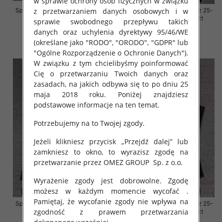
w sprawie ochrony osób fizycznych w związku
z przetwarzaniem danych osobowych i w
Spodnie damskie jeansy Roz 29-
Spodnie damskie jeansy Roz 25-
36, 1 Kolor Paczka 10 szt
30, 1 Kolor Paczka 10 szt
sprawie swobodnego przepływu takich
danych oraz uchylenia dyrektywy 95/46/WE
57.00 zł
61.00 zł
(określane jako "RODO", "ORODO", "GDPR" lub
szczegóły
szczegóły
"Ogólne Rozporządzenie o Ochronie Danych").
W związku z tym chcielibyśmy poinformować
Cię o przetwarzaniu Twoich danych oraz
zasadach, na jakich odbywa się to po dniu 25
maja 2018 roku. Poniżej znajdziesz
podstawowe informacje na ten temat.
Potrzebujemy na to Twojej zgody.
Jeżeli klikniesz przycisk „Przejdź dalej” lub
zamkniesz to okno, to wyrazisz zgodę na
przetwarzanie przez OMEZ GROUP
Sp. z o.o.
Wyrażenie zgody jest dobrowolne. Zgodę
możesz w każdym momencie wycofać .
Pamiętaj, że wycofanie zgody nie wpływa na
Spodnie damskie jeansy Roz 25-
Spodnie damskie jeansy Roz 25-
zgodność z prawem przetwarzania
30, 1 Kolor Paczka 10 szt
30, 1 Kolor Paczka 10 szt