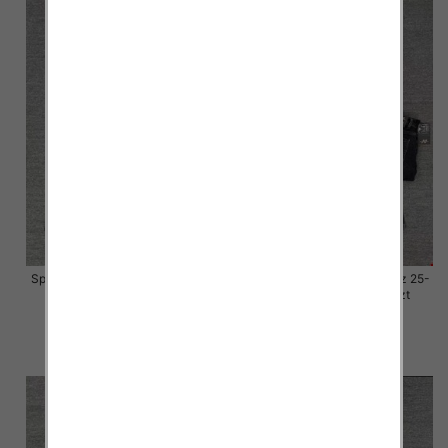
Spodnie damskie jeansy Roz 25-
Spodnie damskie jeansy Roz 25-
30, 1 Kolor Paczka 10 szt
30, 1 Kolor Paczka 10 szt
57.00 zł
57.00 zł
szczegóły
szczegóły