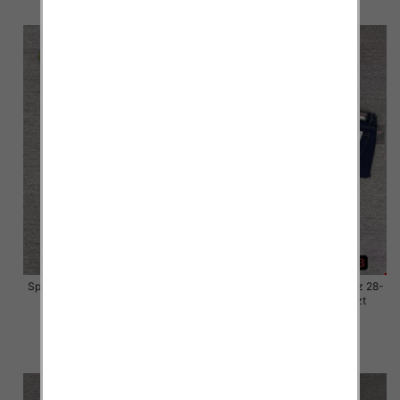
Spodnie damskie jeansy Roz 28-
Spodnie damskie jeansy Roz 28-
33, 1 Kolor Paczka 10 szt
33, 1 Kolor Paczka 10 szt
57.00 zł
57.00 zł
szczegóły
szczegóły