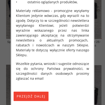
• ostatnio oglądanych produktów,
Materiały reklamowo - promocyjne wysyłamy
Klientom jedynie wówczas, gdy wyrazili na to
zgodę. Dotyczy to w szczególności newslettera
wysyłanego Klientowi, jeżeli potwierdzi
wyraźnie wskazanego przez nas linka
zawierającego akceptację na otrzymywanie
newslettera o aktualnych promocjach,
Spodnie damskie jeansy Roz 25-
Spodnie damskie jeansy Roz 25-
rabatach i nowościach w naszym Sklepie.
30, 1 Kolor Paczka 10 szt
30, 1 Kolor Paczka 10 szt
Materiały te dotyczą wyłącznie oferty naszego
57.00 zł
57.00 zł
Sklepu.
szczegóły
szczegóły
Wszelkie pytania, wnioski i sugestie odnoszące
się do ochrony Państwa prywatności, w
szczególności danych osobowych prosimy
zgłaszać na email