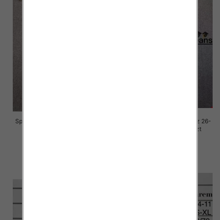
Spodnie damskie jeansy Roz 26-
Spodnie damskie jeansy Roz 26-
30, 1 Kolor Paczka 10 szt
30, 1 Kolor Paczka 10 szt
68.00 zł
68.00 zł
szczegóły
szczegóły