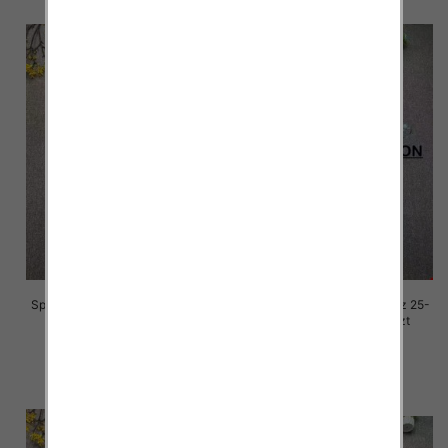
Spodnie damskie jeansy Roz 25-
Spodnie damskie jeansy Roz 25-
30, 1 Kolor Paczka 10 szt
30, 1 Kolor Paczka 10 szt
68.00 zł
68.00 zł
szczegóły
szczegóły