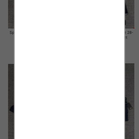
Spodnie damskie jeansy Roz 28-
Spodnie damskie jeansy Roz 28-
33, 1 Kolor Paczka 10 szt
33, 1 Kolor Paczka 10 szt
57.00 zł
57.00 zł
szczegóły
szczegóły