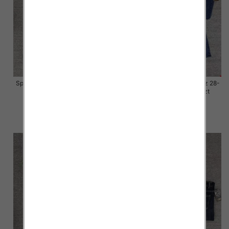
Spodnie damskie jeansy Roz 28-
Spodnie damskie jeansy Roz 28-
33, 1 Kolor Paczka 10 szt
33, 1 Kolor Paczka 10 szt
57.00 zł
57.00 zł
szczegóły
szczegóły