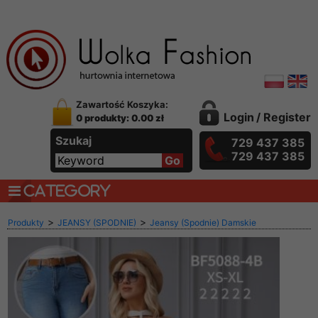
Zawartość Koszyka:
Login
/
Register
0 produkty: 0.00 zł
Szukaj
729 437 385
729 437 385
CATEGORY
>
>
Produkty
JEANSY (SPODNIE)
Jeansy (Spodnie) Damskie