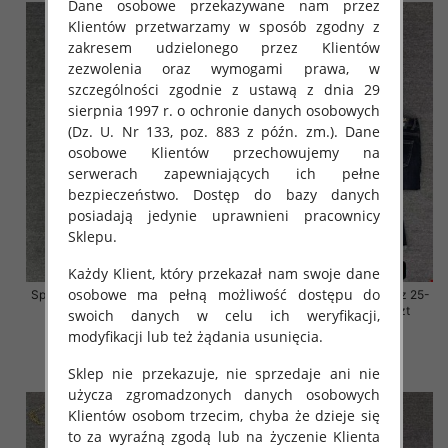
Dane osobowe przekazywane nam przez
Klientów przetwarzamy w sposób zgodny z
zakresem udzielonego przez Klientów
zezwolenia oraz wymogami prawa, w
szczególności zgodnie z ustawą z dnia 29
sierpnia 1997 r. o ochronie danych osobowych
(Dz. U. Nr 133, poz. 883 z późn. zm.). Dane
osobowe Klientów przechowujemy na
serwerach zapewniających ich pełne
bezpieczeństwo. Dostęp do bazy danych
posiadają jedynie uprawnieni pracownicy
Sklepu.
Każdy Klient, który przekazał nam swoje dane
osobowe ma pełną możliwość dostępu do
Spodnie damskie jeansy Roz 25-
Spodnie damskie jeansy Roz 25-
30, 1 Kolor Paczka 10 szt
30, 1 Kolor Paczka 10 szt
swoich danych w celu ich weryfikacji,
modyfikacji lub też żądania usunięcia.
57.00 zł
57.00 zł
szczegóły
szczegóły
Sklep nie przekazuje, nie sprzedaje ani nie
użycza zgromadzonych danych osobowych
Klientów osobom trzecim, chyba że dzieje się
to za wyraźną zgodą lub na życzenie Klienta