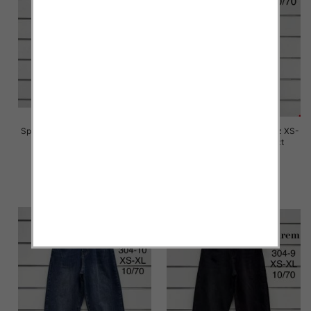
Spodnie damskie jeansy Roz XS-
Spodnie damskie jeansy Roz XS-
XL, 1 Kolor Paczka 10 szt
XL, 1 Kolor Paczka 10 szt
76.00 zł
76.00 zł
szczegóły
szczegóły