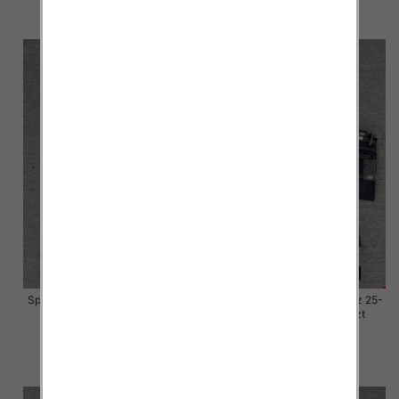
szczegóły
szczegóły
Spodnie damskie jeansy Roz 25-
Spodnie damskie jeansy Roz 25-
30, 1 Kolor Paczka 10 szt
30, 1 Kolor Paczka 10 szt
57.00 zł
57.00 zł
szczegóły
szczegóły