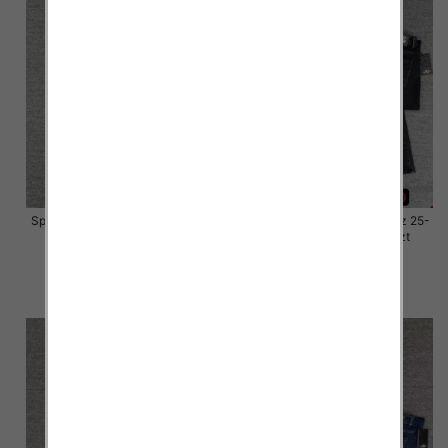
Spodnie damskie jeansy Roz 25-
Spodnie damskie jeansy Roz 25-
30, 1 Kolor Paczka 10 szt
30, 1 Kolor Paczka 10 szt
57.00 zł
57.00 zł
szczegóły
szczegóły