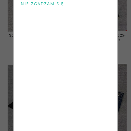
Spodnie damskie jeansy Roz 25-
Spodnie damskie jeansy Roz 25-
30, 1 Kolor Paczka 10 szt
30, 1 Kolor Paczka 10 szt
57.00 zł
57.00 zł
szczegóły
szczegóły