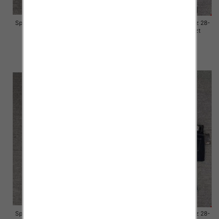
Spodnie damskie jeansy Roz 28-
Spodnie damskie jeansy Roz 28-
33, 1 Kolor Paczka 10 szt
33, 1 Kolor Paczka 10 szt
57.00 zł
57.00 zł
szczegóły
szczegóły
Spodnie damskie jeansy Roz 28-
Spodnie damskie jeansy Roz 28-