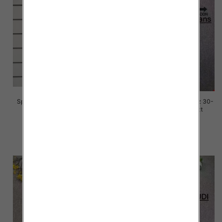
Spodnie damskie jeansy Roz S-
Spodnie damskie jeansy Roz 30-
3M, 1 Kolor Paczka 10 szt
36, 1 Kolor Paczka 10 szt
77.00 zł
70.00 zł
szczegóły
szczegóły