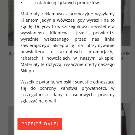
• ostatnio oglądanych produktów,
Materiały reklamowo - promocyjne wysyłamy
Klientom jedynie wówczas, gdy wyrazili na to
zgodę. Dotyczy to w szczególności newslettera
wysyłanego Klientowi, jeżeli potwierdzi
wyraźnie wskazanego przez nas linka
zawierającego akceptację na otrzymywanie
newslettera o aktualnych promocjach,
Spodnie damskie jeansy Roz XS-
Spodnie damskie jeansy Roz XS-
rabatach i nowościach w naszym Sklepie.
XL, 1 Kolor Paczka 12 szt
XL, 1 Kolor Paczka 12 szt
Materiały te dotyczą wyłącznie oferty naszego
54.00 zł
54.00 zł
Sklepu.
szczegóły
szczegóły
Wszelkie pytania, wnioski i sugestie odnoszące
się do ochrony Państwa prywatności, w
szczególności danych osobowych prosimy
zgłaszać na email