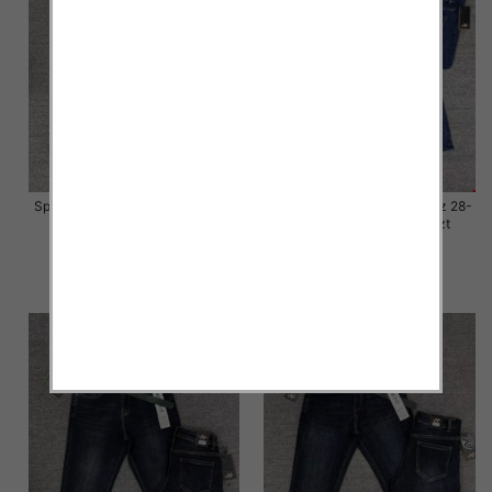
Spodnie damskie jeansy Roz 28-
Spodnie damskie jeansy Roz 28-
33, 1 Kolor Paczka 10 szt
33, 1 Kolor Paczka 10 szt
57.00 zł
57.00 zł
szczegóły
szczegóły