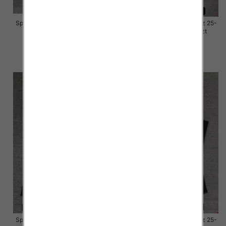
Spodnie damskie jeansy Roz 29-
Spodnie damskie jeansy Roz 25-
36, 1 Kolor Paczka 10 szt
30, 1 Kolor Paczka 10 szt
57.00 zł
61.00 zł
szczegóły
szczegóły
Spodnie damskie jeansy Roz 25-
Spodnie damskie jeansy Roz 25-