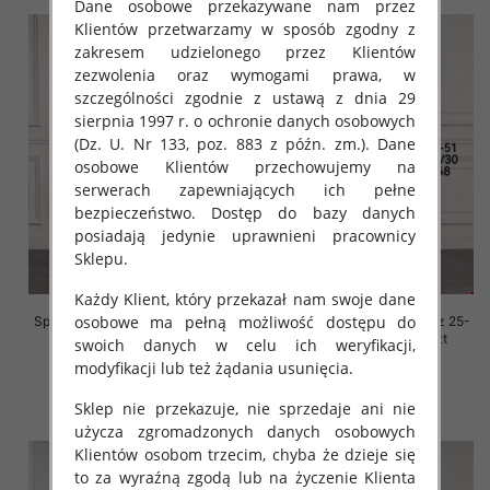
Dane osobowe przekazywane nam przez
Klientów przetwarzamy w sposób zgodny z
zakresem udzielonego przez Klientów
zezwolenia oraz wymogami prawa, w
szczególności zgodnie z ustawą z dnia 29
sierpnia 1997 r. o ochronie danych osobowych
(Dz. U. Nr 133, poz. 883 z późn. zm.). Dane
osobowe Klientów przechowujemy na
serwerach zapewniających ich pełne
bezpieczeństwo. Dostęp do bazy danych
posiadają jedynie uprawnieni pracownicy
Sklepu.
Każdy Klient, który przekazał nam swoje dane
osobowe ma pełną możliwość dostępu do
Spodnie damskie jeansy Roz 25-
Spodnie damskie jeansy Roz 25-
30, 1 Kolor Paczka 12 szt
30, 1 Kolor Paczka 12 szt
swoich danych w celu ich weryfikacji,
modyfikacji lub też żądania usunięcia.
52.00 zł
52.00 zł
szczegóły
szczegóły
Sklep nie przekazuje, nie sprzedaje ani nie
użycza zgromadzonych danych osobowych
Klientów osobom trzecim, chyba że dzieje się
to za wyraźną zgodą lub na życzenie Klienta