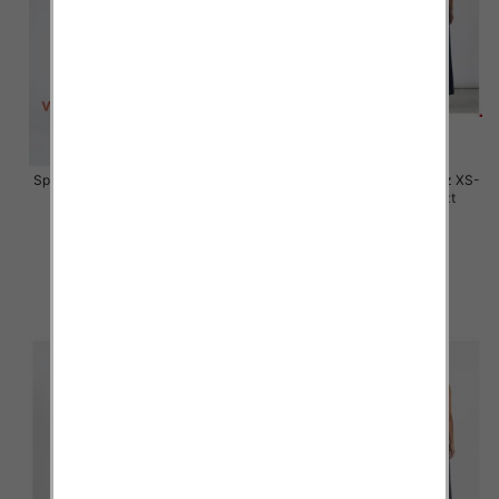
Spodnie damskie jeansy Roz XS-
Spodnie damskie jeansy Roz XS-
XL, 1 Kolor Paczka 10 szt
XL, 1 Kolor Paczka 10 szt
50.00 zł
50.00 zł
szczegóły
szczegóły