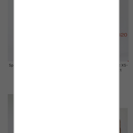
Spodnie damskie jeansy Roz XS-
Spodnie damskie jeansy Roz XS-
XL, 1 Kolor Paczka 10 szt
XL, 1 Kolor Paczka 10 szt
50.00 zł
50.00 zł
szczegóły
szczegóły