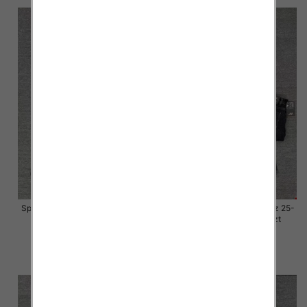
Spodnie damskie jeansy Roz 25-
Spodnie damskie jeansy Roz 25-
30, 1 Kolor Paczka 10 szt
30, 1 Kolor Paczka 10 szt
57.00 zł
57.00 zł
szczegóły
szczegóły