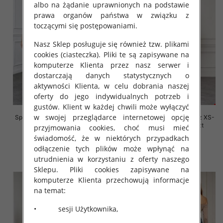
albo na żądanie uprawnionych na podstawie
prawa organów państwa w związku z
toczącymi się postępowaniami.
Nasz Sklep posługuje się również tzw. plikami
cookies (ciasteczka). Pliki te są zapisywane na
komputerze Klienta przez nasz serwer i
dostarczają danych statystycznych o
aktywności Klienta, w celu dobrania naszej
oferty do jego indywidualnych potrzeb i
gustów. Klient w każdej chwili może wyłączyć
w swojej przeglądarce internetowej opcję
Spodnie damskie jeansy Roz XS-
Spodnie damskie jeansy Roz XS-
XL, 1 Kolor Paczka 12 szt
XL, 1 Kolor Paczka 12 szt
przyjmowania cookies, choć musi mieć
świadomość, że w niektórych przypadkach
55.00 zł
54.00 zł
odłączenie tych plików może wpłynąć na
szczegóły
szczegóły
utrudnienia w korzystaniu z oferty naszego
Sklepu. Pliki cookies zapisywane na
komputerze Klienta przechowują informacje
na temat:
• sesji Użytkownika,