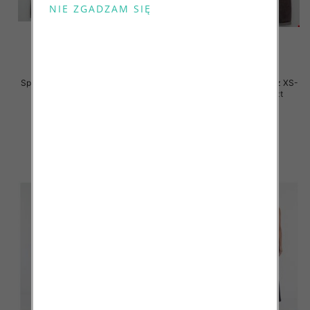
Spodnie damskie jeansy Roz XS-
Spodnie damskie jeansy Roz XS-
XL, 1 Kolor Paczka 12 szt
XL, 1 Kolor Paczka 12 szt
50.00 zł
50.00 zł
szczegóły
szczegóły