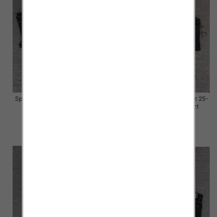
Spodnie damskie jeansy Roz 25-
Spodnie damskie jeansy Roz 25-
30, 1 Kolor Paczka 10 szt
30, 1 Kolor Paczka 10 szt
57.00 zł
57.00 zł
szczegóły
szczegóły