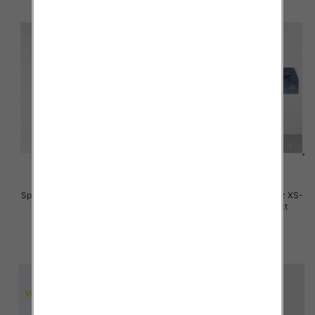
Spodnie damskie jeansy Roz XS-
Spodnie damskie jeansy Roz XS-
XL, 1 Kolor Paczka 10 szt
XL, 1 Kolor Paczka 10 szt
54.00 zł
54.00 zł
szczegóły
szczegóły