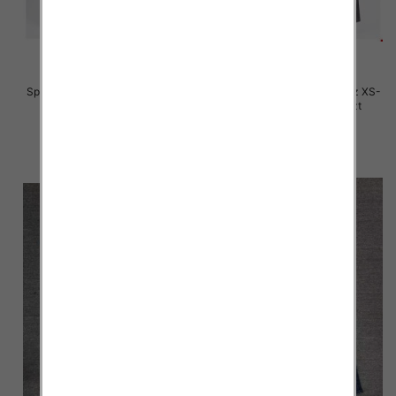
Spodnie damskie jeansy Roz XS-
Spodnie damskie jeansy Roz XS-
XL, 1 Kolor Paczka 10 szt
XL, 1 Kolor Paczka 10 szt
50.00 zł
50.00 zł
szczegóły
szczegóły