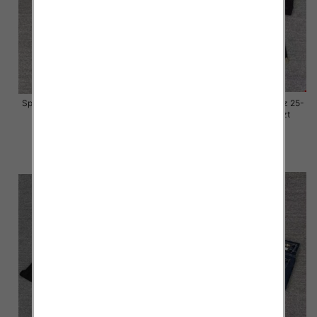
Spodnie damskie jeansy Roz 25-
Spodnie damskie jeansy Roz 25-
30, 1 Kolor Paczka 10 szt
30, 1 Kolor Paczka 10 szt
57.00 zł
57.00 zł
szczegóły
szczegóły