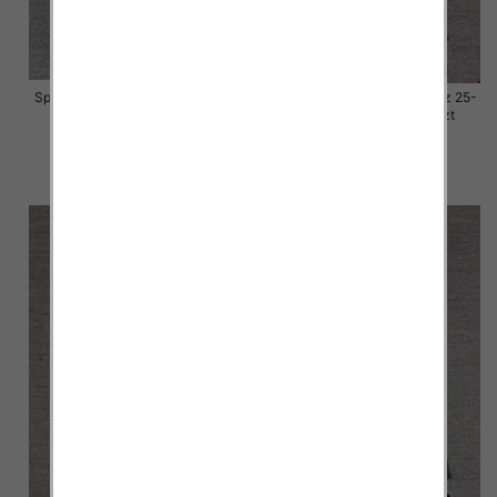
Spodnie damskie jeansy Roz 25-
Spodnie damskie jeansy Roz 25-
30, 1 Kolor Paczka 10 szt
30, 1 Kolor Paczka 10 szt
57.00 zł
57.00 zł
szczegóły
szczegóły