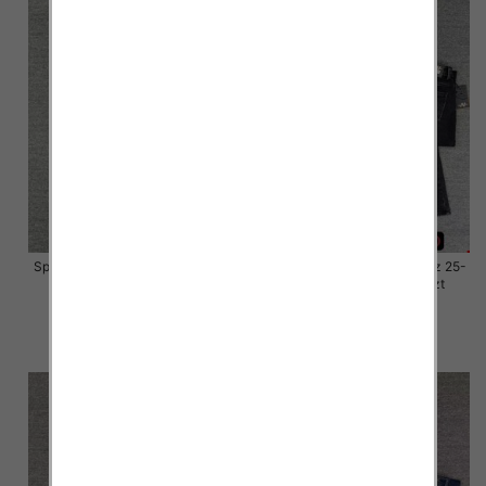
Spodnie damskie jeansy Roz 25-
Spodnie damskie jeansy Roz 25-
30, 1 Kolor Paczka 10 szt
30, 1 Kolor Paczka 10 szt
57.00 zł
57.00 zł
szczegóły
szczegóły