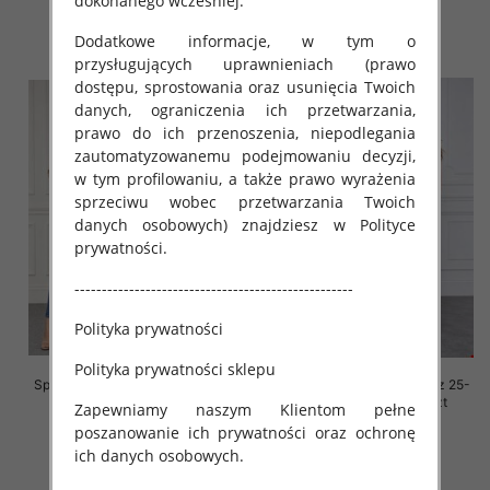
dokonanego wcześniej.
56.00 zł
52.00 zł
szczegóły
szczegóły
Dodatkowe informacje, w tym o
przysługujących uprawnieniach (prawo
dostępu, sprostowania oraz usunięcia Twoich
danych, ograniczenia ich przetwarzania,
prawo do ich przenoszenia, niepodlegania
zautomatyzowanemu podejmowaniu decyzji,
w tym profilowaniu, a także prawo wyrażenia
sprzeciwu wobec przetwarzania Twoich
danych osobowych) znajdziesz w Polityce
prywatności.
---------------------------------------------------
Polityka prywatności
Polityka prywatności sklepu
Spodnie damskie jeansy Roz 25-
Spodnie damskie jeansy Roz 25-
30, 1 Kolor Paczka 12 szt
30, 1 Kolor Paczka 12 szt
Zapewniamy naszym Klientom pełne
poszanowanie ich prywatności oraz ochronę
52.00 zł
52.00 zł
ich danych osobowych.
szczegóły
szczegóły