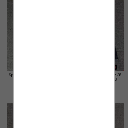
Spodnie damskie jeansy Roz 25-
Spodnie damskie jeansy Roz 25-
30, 1 Kolor Paczka 10 szt
30, 1 Kolor Paczka 10 szt
57.00 zł
57.00 zł
szczegóły
szczegóły