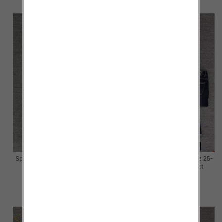
Spodnie damskie jeansy Roz 25-
Spodnie damskie jeansy Roz 25-
30, 1 Kolor Paczka 10 szt
30, 1 Kolor Paczka 10 szt
57.00 zł
57.00 zł
szczegóły
szczegóły