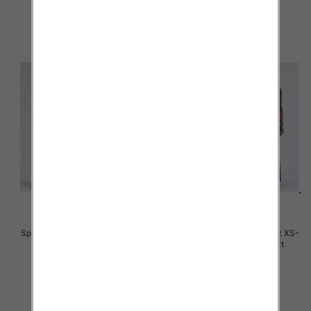
szczegóły
szczegóły
Spodnie damskie jeansy Roz XS-
Spodnie damskie jeansy Roz XS-
XL, 1 Kolor Paczka 10 szt
XL, 1 Kolor Paczka 10 szt
54.00 zł
54.00 zł
szczegóły
szczegóły