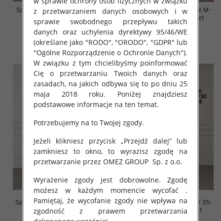
w sprawie ochrony osób fizycznych w związku
Spodnie damskie jeansy Roz M-
Spodnie damskie jeansy Roz M-
z przetwarzaniem danych osobowych i w
3XL, 1 Kolor Paczka 12 szt
3XL, 1 Kolor Paczka 12 szt
sprawie swobodnego przepływu takich
danych oraz uchylenia dyrektywy 95/46/WE
54.00 zł
54.00 zł
(określane jako "RODO", "ORODO", "GDPR" lub
szczegóły
szczegóły
"Ogólne Rozporządzenie o Ochronie Danych").
W związku z tym chcielibyśmy poinformować
Cię o przetwarzaniu Twoich danych oraz
zasadach, na jakich odbywa się to po dniu 25
maja 2018 roku. Poniżej znajdziesz
podstawowe informacje na ten temat.
Potrzebujemy na to Twojej zgody.
Jeżeli klikniesz przycisk „Przejdź dalej” lub
zamkniesz to okno, to wyrazisz zgodę na
przetwarzanie przez OMEZ GROUP
Sp. z o.o.
Wyrażenie zgody jest dobrowolne. Zgodę
możesz w każdym momencie wycofać .
Pamiętaj, że wycofanie zgody nie wpływa na
Spodnie damskie jeansy Roz 25-
Spodnie damskie jeansy Roz 25-
zgodność z prawem przetwarzania
30, 1 Kolor Paczka 12 szt
30, 1 Kolor Paczka 12 szt