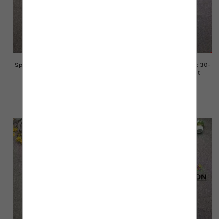
Spodnie damskie jeansy Roz 30-
Spodnie damskie jeansy Roz 30-
36, 1 Kolor Paczka 10 szt
36, 1 Kolor Paczka 10 szt
70.00 zł
70.00 zł
szczegóły
szczegóły