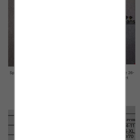
Spodnie damskie jeansy Roz 26-
Spodnie damskie jeansy Roz 26-
30, 1 Kolor Paczka 10 szt
30, 1 Kolor Paczka 10 szt
68.00 zł
68.00 zł
szczegóły
szczegóły