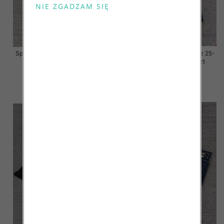
Spodnie damskie jeansy Roz 25-
Spodnie damskie jeansy Roz 25-
30, 1 Kolor Paczka 10 szt
30, 1 Kolor Paczka 10 szt
57.00 zł
57.00 zł
szczegóły
szczegóły