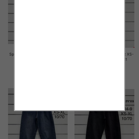
Spodnie damskie jeansy Roz XS-
Spodnie damskie jeansy Roz XS-
XL, 1 Kolor Paczka 10 szt
XL, 1 Kolor Paczka 10 szt
76.00 zł
76.00 zł
szczegóły
szczegóły