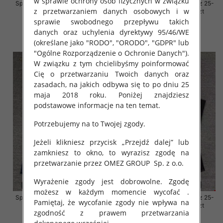
w sprawie ochrony osób fizycznych w związku
Spodnie damskie jeansy Roz 29-
Spodnie damskie jeansy Roz 25-
z przetwarzaniem danych osobowych i w
36, 1 Kolor Paczka 10 szt
30, 1 Kolor Paczka 10 szt
sprawie swobodnego przepływu takich
57.00 zł
61.00 zł
danych oraz uchylenia dyrektywy 95/46/WE
szczegóły
szczegóły
(określane jako "RODO", "ORODO", "GDPR" lub
"Ogólne Rozporządzenie o Ochronie Danych").
W związku z tym chcielibyśmy poinformować
Cię o przetwarzaniu Twoich danych oraz
zasadach, na jakich odbywa się to po dniu 25
maja 2018 roku. Poniżej znajdziesz
podstawowe informacje na ten temat.
Potrzebujemy na to Twojej zgody.
Jeżeli klikniesz przycisk „Przejdź dalej” lub
zamkniesz to okno, to wyrazisz zgodę na
przetwarzanie przez OMEZ GROUP
Sp. z o.o.
Wyrażenie zgody jest dobrowolne. Zgodę
możesz w każdym momencie wycofać .
Spodnie damskie jeansy Roz 25-
Spodnie damskie jeansy Roz 25-
Pamiętaj, że wycofanie zgody nie wpływa na
30, 1 Kolor Paczka 10 szt
30, 1 Kolor Paczka 10 szt
zgodność z prawem przetwarzania
61.00 zł
61.00 zł