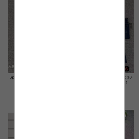
Spodnie damskie jeansy Roz 28-
Spodnie damskie jeansy Roz 30-
33, 1 Kolor Paczka 10 szt
36, 1 Kolor Paczka 10 szt
57.00 zł
57.00 zł
szczegóły
szczegóły