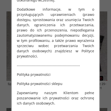
dokonanego wcześniej.
szczegóły
szczegóły
Dodatkowe informacje, w tym o
przysługujących uprawnieniach (prawo
dostępu, sprostowania oraz usunięcia Twoich
danych, ograniczenia ich przetwarzania,
prawo do ich przenoszenia, niepodlegania
zautomatyzowanemu podejmowaniu decyzji,
w tym profilowaniu, a także prawo wyrażenia
sprzeciwu wobec przetwarzania Twoich
danych osobowych) znajdziesz w Polityce
prywatności.
---------------------------------------------------
Polityka prywatności
Polityka prywatności sklepu
Spodnie damskie jeansy Roz 25-
Spodnie damskie jeansy Roz 25-
30, 1 Kolor Paczka 10 szt
30, 1 Kolor Paczka 10 szt
Zapewniamy naszym Klientom pełne
61.00 zł
61.00 zł
poszanowanie ich prywatności oraz ochronę
szczegóły
szczegóły
ich danych osobowych.