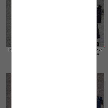
Spodnie damskie jeansy Roz 25-
Spodnie damskie jeansy Roz 25-
30, 1 Kolor Paczka 10 szt
30, 1 Kolor Paczka 10 szt
57.00 zł
57.00 zł
szczegóły
szczegóły