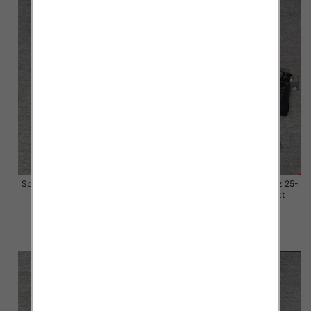
Spodnie damskie jeansy Roz 25-
Spodnie damskie jeansy Roz 25-
30, 1 Kolor Paczka 10 szt
30, 1 Kolor Paczka 10 szt
57.00 zł
57.00 zł
szczegóły
szczegóły