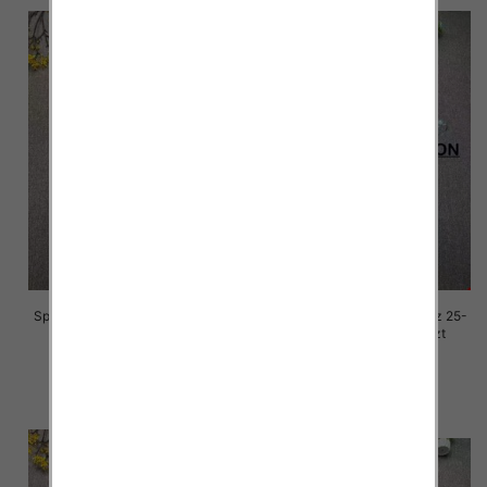
Spodnie damskie jeansy Roz 25-
Spodnie damskie jeansy Roz 25-
30, 1 Kolor Paczka 10 szt
30, 1 Kolor Paczka 10 szt
68.00 zł
68.00 zł
szczegóły
szczegóły