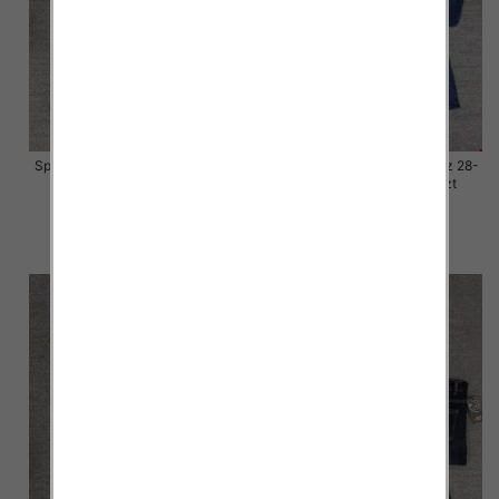
Spodnie damskie jeansy Roz 28-
Spodnie damskie jeansy Roz 28-
33, 1 Kolor Paczka 10 szt
33, 1 Kolor Paczka 10 szt
57.00 zł
57.00 zł
szczegóły
szczegóły