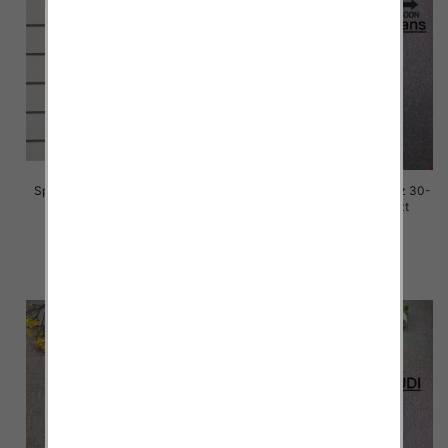
Spodnie damskie jeansy Roz S-
Spodnie damskie jeansy Roz 30-
3M, 1 Kolor Paczka 10 szt
36, 1 Kolor Paczka 10 szt
77.00 zł
70.00 zł
szczegóły
szczegóły