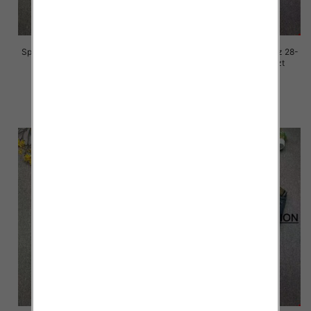
Spodnie damskie jeansy Roz 28-
Spodnie damskie jeansy Roz 28-
33, 1 Kolor Paczka 10 szt
33, 1 Kolor Paczka 10 szt
68.00 zł
68.00 zł
szczegóły
szczegóły