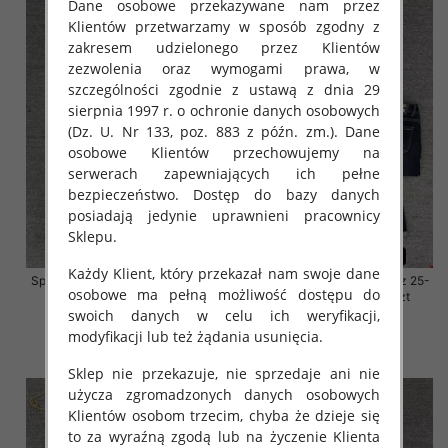
Dane osobowe przekazywane nam przez
Klientów przetwarzamy w sposób zgodny z
zakresem udzielonego przez Klientów
zezwolenia oraz wymogami prawa, w
szczególności zgodnie z ustawą z dnia 29
sierpnia 1997 r. o ochronie danych osobowych
(Dz. U. Nr 133, poz. 883 z późn. zm.). Dane
osobowe Klientów przechowujemy na
serwerach zapewniających ich pełne
bezpieczeństwo. Dostęp do bazy danych
posiadają jedynie uprawnieni pracownicy
Sklepu.
Każdy Klient, który przekazał nam swoje dane
Spodnie damskie jeansy Roz 25-
Spodnie damskie jeansy Roz 25-
osobowe ma pełną możliwość dostępu do
30, 1 Kolor Paczka 10 szt
30, 1 Kolor Paczka 10 szt
swoich danych w celu ich weryfikacji,
57.00 zł
57.00 zł
modyfikacji lub też żądania usunięcia.
szczegóły
szczegóły
Sklep nie przekazuje, nie sprzedaje ani nie
użycza zgromadzonych danych osobowych
Klientów osobom trzecim, chyba że dzieje się
to za wyraźną zgodą lub na życzenie Klienta