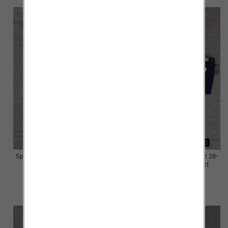
Spodnie damskie jeansy Roz 28-
Spodnie damskie jeansy Roz 28-
33, 1 Kolor Paczka 10 szt
33, 1 Kolor Paczka 10 szt
57.00 zł
57.00 zł
szczegóły
szczegóły