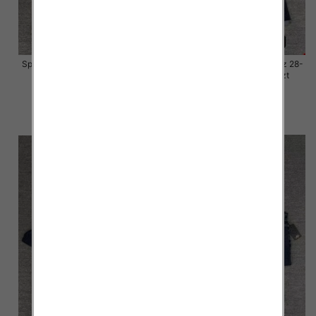
Spodnie damskie jeansy Roz 28-
Spodnie damskie jeansy Roz 28-
33, 1 Kolor Paczka 10 szt
33, 1 Kolor Paczka 10 szt
57.00 zł
57.00 zł
szczegóły
szczegóły