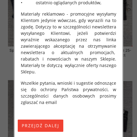
• ostatnio oglądanych produktów,
Materiały reklamowo - promocyjne wysyłamy
Klientom jedynie wówczas, gdy wyrazili na to
zgodę. Dotyczy to w szczególności newslettera
wysyłanego Klientowi, jeżeli potwierdzi
wyraźnie wskazanego przez nas linka
zawierającego akceptację na otrzymywanie
Spodnie damskie jeansy Roz 25-
Spodnie damskie jeansy Roz 25-
newslettera o aktualnych promocjach,
30, 1 Kolor Paczka 10 szt
30, 1 Kolor Paczka 10 szt
rabatach i nowościach w naszym Sklepie.
57.00 zł
57.00 zł
Materiały te dotyczą wyłącznie oferty naszego
Sklepu.
szczegóły
szczegóły
Wszelkie pytania, wnioski i sugestie odnoszące
się do ochrony Państwa prywatności, w
szczególności danych osobowych prosimy
zgłaszać na email