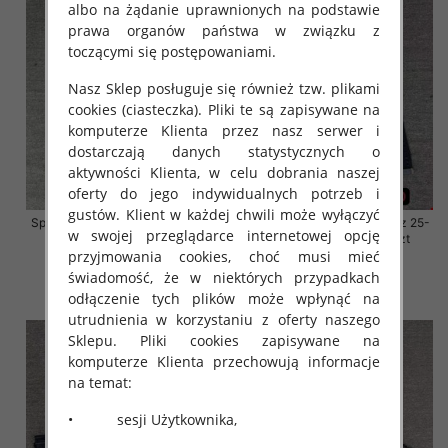
albo na żądanie uprawnionych na podstawie
prawa organów państwa w związku z
toczącymi się postępowaniami.
Nasz Sklep posługuje się również tzw. plikami
cookies (ciasteczka). Pliki te są zapisywane na
komputerze Klienta przez nasz serwer i
dostarczają danych statystycznych o
aktywności Klienta, w celu dobrania naszej
oferty do jego indywidualnych potrzeb i
gustów. Klient w każdej chwili może wyłączyć
Spodnie damskie jeansy Roz 25-
Spodnie damskie jeansy Roz 25-
w swojej przeglądarce internetowej opcję
30, 1 Kolor Paczka 10 szt
30, 1 Kolor Paczka 10 szt
przyjmowania cookies, choć musi mieć
57.00 zł
57.00 zł
świadomość, że w niektórych przypadkach
szczegóły
szczegóły
odłączenie tych plików może wpłynąć na
utrudnienia w korzystaniu z oferty naszego
Sklepu. Pliki cookies zapisywane na
komputerze Klienta przechowują informacje
na temat:
• sesji Użytkownika,