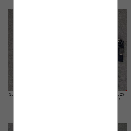
szczegóły
szczegóły
Spodnie damskie jeansy Roz 25-
Spodnie damskie jeansy Roz 25-
30, 1 Kolor Paczka 10 szt
30, 1 Kolor Paczka 10 szt
57.00 zł
57.00 zł
szczegóły
szczegóły