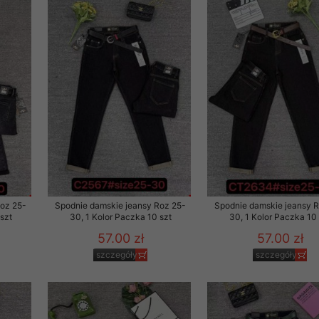
to zgodę. Dotyczy to w
anego przez nas linka
batach i nowościach w
w szczególności danych
Roz 25-
Spodnie damskie jeansy Roz 25-
Spodnie damskie jeansy 
szt
30, 1 Kolor Paczka 10 szt
30, 1 Kolor Paczka 10 
57.00 zł
57.00 zł
szczegóły
szczegóły