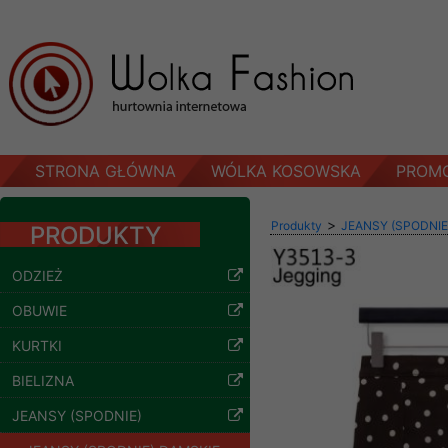
STRONA GŁÓWNA
WÓLKA KOSOWSKA
PROM
>
Produkty
JEANSY (SPODNIE
PRODUKTY
ODZIEŻ
Spodnie damskie
jeansy Roz 29-36, 1
OBUWIE
Kolor Paczka 10 szt
57.00 zł
KURTKI
szczegóły
BIELIZNA
JEANSY (SPODNIE)