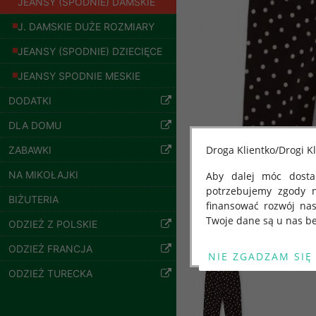
JEANSY (SPODNIE) DAMSKIE
J. DAMSKIE DUŻE ROZMIARY
JEANSY (SPODNIE) DZIECIĘCE
JEANSY SPODNIE MESKIE
DODATKI
DLA DOMU
Droga Klientko/Drogi Kl
ZABAWKI
Spodnie damskie
jeansy Roz 25-30, 1
NA MIKOŁAJKI
Aby dalej móc dostar
Kolor Paczka 10 szt
potrzebujemy zgody 
BIŻUTERIA
61.00 zł
finansować rozwój na
Twoje dane są u nas be
szczegóły
ODZIEŻ Z POLSKIE
Od 25 maja 2018 roku
ODZIEŻ FRANCJA
kwietnia 2016 r. w sp
ODZIEŻ TURECKA
swobodnego przepływu
"GDPR" lub "Ogólne R
przetwarzaniu Twoich