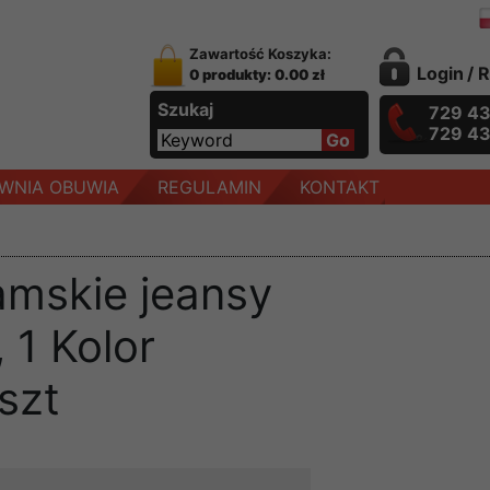
Zawartość Koszyka:
Login
/
R
0 produkty: 0.00 zł
Szukaj
729 4
729 4
WNIA OBUWIA
REGULAMIN
KONTAKT
amskie jeansy
 1 Kolor
szt