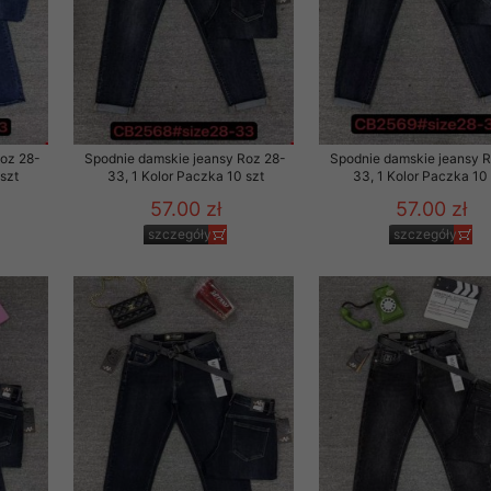
Roz 28-
Spodnie damskie jeansy Roz 28-
Spodnie damskie jeansy 
szt
33, 1 Kolor Paczka 10 szt
33, 1 Kolor Paczka 10 
57.00 zł
57.00 zł
szczegóły
szczegóły