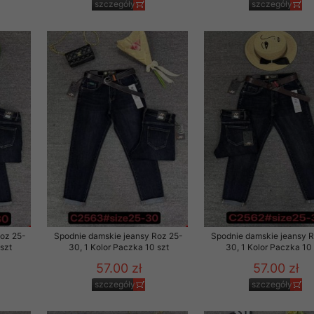
szczegóły
szczegóły
29 sierpnia 1997 r. o
entów przechowujemy na
ją jedynie uprawnieni
o swoich danych w celu
ientów osobom trzecim,
awnionych na podstawie
ne na komputerze Klienta
brania naszej oferty do
zeglądarce internetowej
odłączenie tych plików
pisywane na komputerze
Roz 25-
Spodnie damskie jeansy Roz 25-
Spodnie damskie jeansy 
szt
30, 1 Kolor Paczka 10 szt
30, 1 Kolor Paczka 10 
57.00 zł
57.00 zł
szczegóły
szczegóły