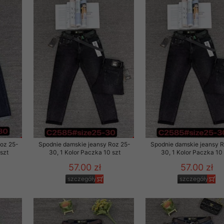
 promocyjne wysyłamy Klientom jedynie wówczas, gdy wyrazili na 
ttera wysyłanego Klientowi, jeżeli potwierdzi wyraźnie wskaz
ację na otrzymywanie newslettera o aktualnych promocjach, ra
ały te dotyczą wyłącznie oferty naszego Sklepu.
oski i sugestie odnoszące się do ochrony Państwa prywatności, 
aszać na email
Roz 25-
Spodnie damskie jeansy Roz 25-
Spodnie damskie jeansy 
szt
30, 1 Kolor Paczka 10 szt
30, 1 Kolor Paczka 10 
57.00 zł
57.00 zł
szczegóły
szczegóły