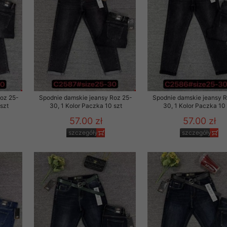
Roz 25-
Spodnie damskie jeansy Roz 25-
Spodnie damskie jeansy 
szt
30, 1 Kolor Paczka 10 szt
30, 1 Kolor Paczka 10 
57.00 zł
57.00 zł
szczegóły
szczegóły