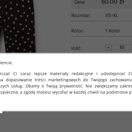
60.00 zł
Cena:
Rozmiar:
XS-XL
Kolor:
1 Kolor
lość:
iencie,
czać Ci coraz lepsze materiały redakcyjne i udostępniać Ci
na dopasowanie treści marketingowych do Twojego zachowani
szych usług. Dbamy o Twoją prywatność. Nie zwiększamy zakre
zpieczne, a zgodę możesz wycofać w każdej chwili na podstronie po
 obowiązuje Rozporządzenie Parlamentu Europejskiego i Rady (U
rawie ochrony osób fizycznych w związku z przetwarzaniem danych
 takich danych oraz uchylenia dyrektywy 95/46/WE (określane 
ozporządzenie o Ochronie Danych"). W związku z tym chcielibyś
 danych oraz zasadach, na jakich odbywa się to po dniu 25 ma