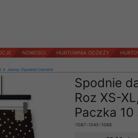
OCJE
NOWOSCI
HURTOWNIA ODZIEŻY
HURTO
>
)
Jeansy (Spodnie) Damskie
Spodnie d
Roz XS-XL,
Paczka 10 
:1087::1045::1088