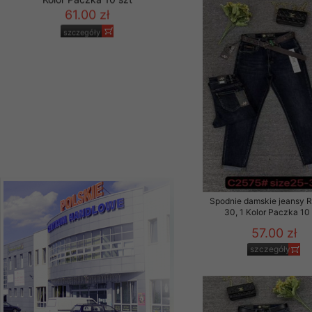
Materiały reklamowo -
szczególności newsle
Spodnie damskie
zawierającego akcept
jeansy Roz 25-30, 1
naszym Sklepie. Materi
Kolor Paczka 10 szt
61.00 zł
Wszelkie pytania, wni
szczegóły
osobowych prosimy zgł
Spodnie damskie jeansy 
30, 1 Kolor Paczka 10 
57.00 zł
szczegóły