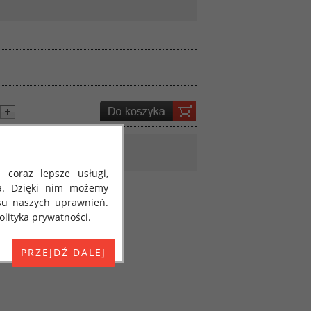
 coraz lepsze usługi,
a. Dzięki nim możemy
su naszych uprawnień.
lityka prywatności.
E) 2016/679 z dnia 27
 osobowych i w sprawie
jako "RODO", "ORODO",
my poinformować Cię o
ja 2018 roku. Poniżej