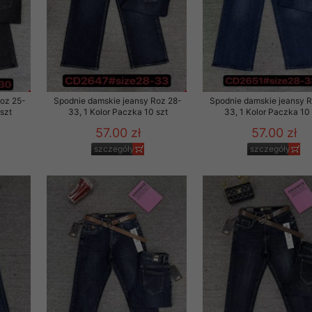
Roz 25-
Spodnie damskie jeansy Roz 28-
Spodnie damskie jeansy 
szt
33, 1 Kolor Paczka 10 szt
33, 1 Kolor Paczka 10 
57.00 zł
57.00 zł
szczegóły
szczegóły