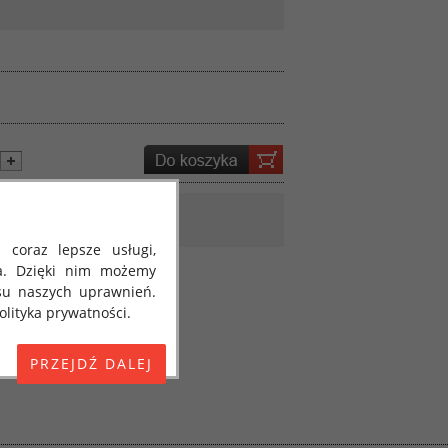
 coraz lepsze usługi,
a. Dzięki nim możemy
su naszych uprawnień.
lityka prywatności.
E) 2016/679 z dnia 27
 osobowych i w sprawie
jako "RODO", "ORODO",
my poinformować Cię o
ja 2018 roku. Poniżej