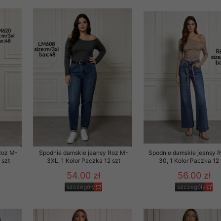
 informacje na ten temat.
jej zgody.
isk „Przejdź dalej” lub zamkniesz to okno, to wyrazisz zgodę na p
dobrowolne. Zgodę możesz w każdym momencie wycofać . Pamiętaj, 
prawem przetwarzania dokonanego wcześniej.
 w tym o przysługujących uprawnieniach (prawo dostępu, spros
czenia ich przetwarzania, prawo do ich przenoszenia, niepodleg
, w tym profilowaniu, a także prawo wyrażenia sprzeciwu wobec
dziesz w Polityce prywatności.
--------------------
Roz M-
Spodnie damskie jeansy Roz M-
Spodnie damskie jeansy 
 szt
3XL, 1 Kolor Paczka 12 szt
30, 1 Kolor Paczka 12 
54.00 zł
56.00 zł
klepu
szczegóły
szczegóły
entom pełne poszanowanie ich prywatności oraz ochronę ich dan
ywane nam przez Klientów przetwarzamy w sposób zgodny z zakre