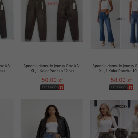
to zgodę. Dotyczy to w
anego przez nas linka
batach i nowościach w
w szczególności danych
Roz XS-
Spodnie damskie jeansy Roz XS-
Spodnie damskie jeansy 
szt
XL, 1 Kolor Paczka 12 szt
XL, 1 Kolor Paczka 10 
50.00 zł
58.00 zł
szczegóły
szczegóły