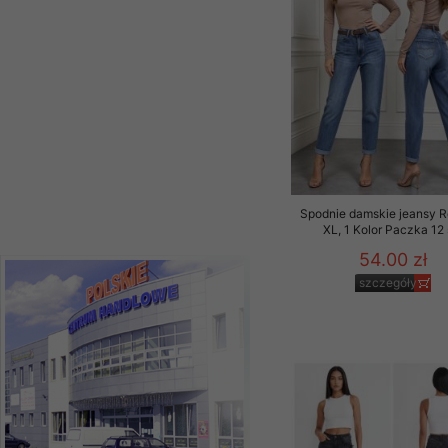
Materiały reklamowo -
szczegóły
szczególności newsle
zawierającego akcept
naszym Sklepie. Materi
Wszelkie pytania, wni
osobowych prosimy zgł
Spodnie damskie jeansy 
XL, 1 Kolor Paczka 12 
54.00 zł
szczegóły