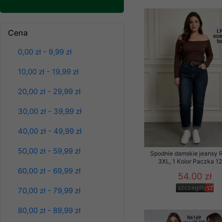
znajdziesz podstawowe
Potrzebujemy na to Two
Bluzy damskie Roz
Cena
Jeżeli klikniesz przyc
L-3XL. 1 kolor.
Paczka 10 szt
GROUP
Sp. z o.o.
0,00 zł - 9,99 zł
39.00 zł
Wyrażenie zgody jest 
10,00 zł - 19,99 zł
szczegóły
wpływa na zgodność z 
20,00 zł - 29,99 zł
Dodatkowe informacje,
Twoich danych, ograni
30,00 zł - 39,99 zł
podejmowaniu decyzji
danych osobowych) znaj
40,00 zł - 49,99 zł
-------------------------------
50,00 zł - 59,99 zł
Spodnie damskie jeansy 
3XL, 1 Kolor Paczka 12
Polityka prywatności
60,00 zł - 69,99 zł
54.00 zł
Polityka prywatności s
szczegóły
70,00 zł - 79,99 zł
Zapewniamy naszym Kli
80,00 zł - 89,99 zł
Dane osobowe przekaz