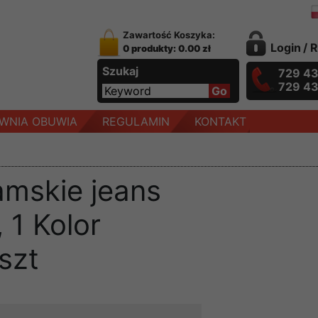
Zawartość Koszyka:
Login
/
R
0 produkty: 0.00 zł
Szukaj
729 4
729 4
WNIA OBUWIA
REGULAMIN
KONTAKT
amskie jeans
 1 Kolor
szt