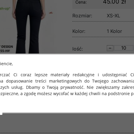
45.00 zł
Cena:
Rozmiar:
XS-XL
Kolor:
1 Kolor
lość:
iencie,
czać Ci coraz lepsze materiały redakcyjne i udostępniać Ci
na dopasowanie treści marketingowych do Twojego zachowani
szych usług. Dbamy o Twoją prywatność. Nie zwiększamy zakre
zpieczne, a zgodę możesz wycofać w każdej chwili na podstronie po
 obowiązuje Rozporządzenie Parlamentu Europejskiego i Rady (U
rawie ochrony osób fizycznych w związku z przetwarzaniem danych
 takich danych oraz uchylenia dyrektywy 95/46/WE (określane 
ozporządzenie o Ochronie Danych"). W związku z tym chcielibyś
 danych oraz zasadach, na jakich odbywa się to po dniu 25 ma