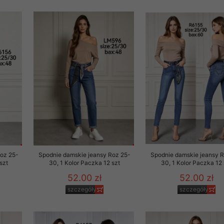
rzetwarzanie przez OMEZ
że wycofanie zgody nie
towania oraz usunięcia
ania zautomatyzowanemu
 przetwarzania Twoich
Roz 25-
Spodnie damskie jeansy Roz 25-
Spodnie damskie jeansy 
szt
30, 1 Kolor Paczka 12 szt
30, 1 Kolor Paczka 12 
52.00 zł
52.00 zł
szczegóły
szczegóły
ych osobowych.
sem udzielonego przez