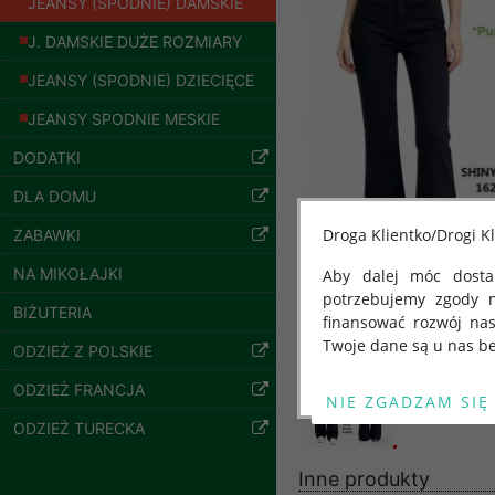
JEANSY (SPODNIE) DAMSKIE
J. DAMSKIE DUŻE ROZMIARY
JEANSY (SPODNIE) DZIECIĘCE
JEANSY SPODNIE MESKIE
Bluzy damskie Roz
L-3XL. 1 kolor.
DODATKI
Paczka 10 szt
54.00 zł
DLA DOMU
szczegóły
Droga Klientko/Drogi Kl
ZABAWKI
NA MIKOŁAJKI
Aby dalej móc dostar
potrzebujemy zgody 
BIŻUTERIA
finansować rozwój na
Twoje dane są u nas be
ODZIEŻ Z POLSKIE
Od 25 maja 2018 roku
ODZIEŻ FRANCJA
kwietnia 2016 r. w sp
ODZIEŻ TURECKA
swobodnego przepływu
"GDPR" lub "Ogólne R
Inne produkty
przetwarzaniu Twoich