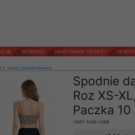
OCJE
NOWOSCI
HURTOWNIA ODZIEŻY
HURTO
>
)
Jeansy (Spodnie) Damskie
Spodnie d
Roz XS-XL,
Paczka 10 
:1087::1045::1088