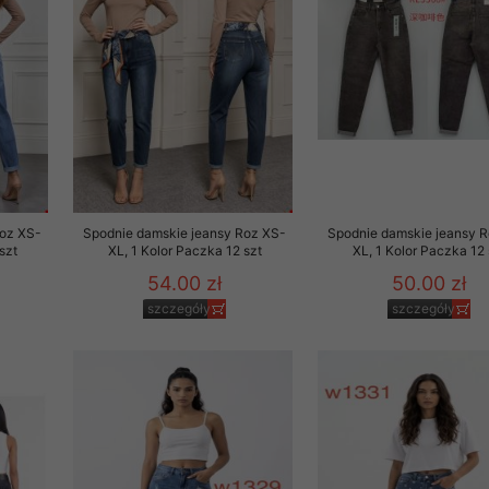
 promocyjne wysyłamy Klientom jedynie wówczas, gdy wyrazili na 
ttera wysyłanego Klientowi, jeżeli potwierdzi wyraźnie wskaz
ację na otrzymywanie newslettera o aktualnych promocjach, ra
ały te dotyczą wyłącznie oferty naszego Sklepu.
oski i sugestie odnoszące się do ochrony Państwa prywatności, 
aszać na email
Roz XS-
Spodnie damskie jeansy Roz XS-
Spodnie damskie jeansy 
szt
XL, 1 Kolor Paczka 12 szt
XL, 1 Kolor Paczka 12 
54.00 zł
50.00 zł
szczegóły
szczegóły