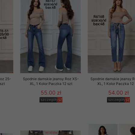
29 sierpnia 1997 r. o
entów przechowujemy na
ją jedynie uprawnieni
o swoich danych w celu
ientów osobom trzecim,
awnionych na podstawie
ne na komputerze Klienta
Roz 25-
Spodnie damskie jeansy Roz XS-
Spodnie damskie jeansy 
brania naszej oferty do
szt
XL, 1 Kolor Paczka 12 szt
XL, 1 Kolor Paczka 12 
zeglądarce internetowej
55.00 zł
54.00 zł
odłączenie tych plików
szczegóły
szczegóły
pisywane na komputerze