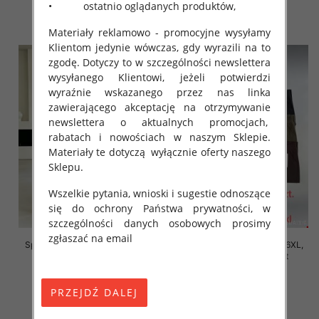
• ostatnio oglądanych produktów,
szczegóły
szczegóły
Materiały reklamowo - promocyjne wysyłamy
Klientom jedynie wówczas, gdy wyrazili na to
zgodę. Dotyczy to w szczególności newslettera
wysyłanego Klientowi, jeżeli potwierdzi
wyraźnie wskazanego przez nas linka
zawierającego akceptację na otrzymywanie
newslettera o aktualnych promocjach,
rabatach i nowościach w naszym Sklepie.
Materiały te dotyczą wyłącznie oferty naszego
Sklepu.
Wszelkie pytania, wnioski i sugestie odnoszące
się do ochrony Państwa prywatności, w
szczególności danych osobowych prosimy
zgłaszać na email
Spodnie damskie Roz 2XL-6XL,
Spodnie damskie Roz 2XL-6XL,
Mix Kolor Paczka 12 szt
Mix Kolor Paczka 12 szt
16.00 zł
16.00 zł
szczegóły
szczegóły