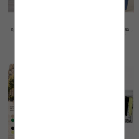
Spodnie damskie Roz 2XL-6XL,
Spodnie damskie Roz 3XL-6XL,
Mix Kolor Paczka 12 szt
Mix Kolor Paczka 12 szt
31.00 zł
32.00 zł
szczegóły
szczegóły