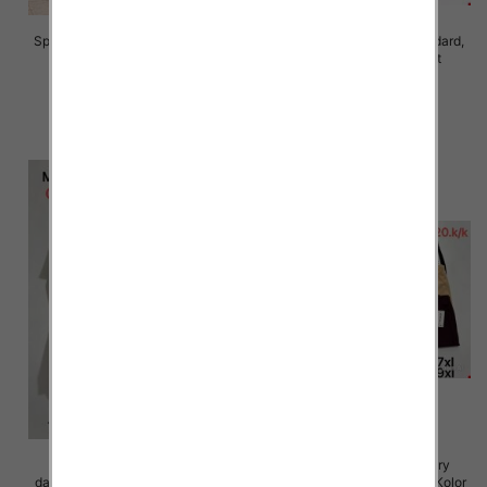
Spodnie damskie Roz S/M-L/XL ,
Spodnie damskie Roz Standard,
Mix Kolor Paczka 10 szt
Mix Kolor Paczka 10 szt
28.00 zł
26.00 zł
szczegóły
szczegóły
Spodnie 3/4 duże rozmiary
Spodnie 3/4 duże rozmiary
damskie Roz 5XL-9XL, Mix Kolor
damskie Roz 5XL-9XL, Mix Kolor