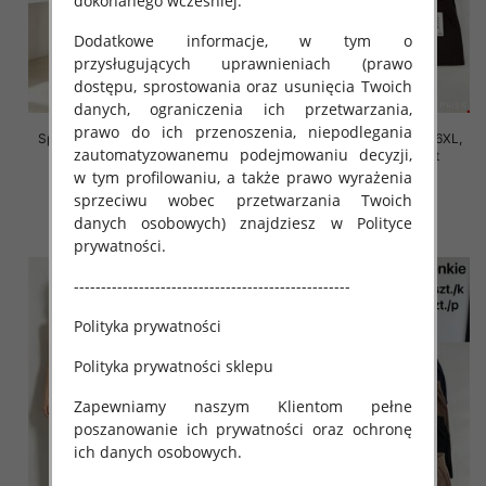
dokonanego wcześniej.
Dodatkowe informacje, w tym o
przysługujących uprawnieniach (prawo
dostępu, sprostowania oraz usunięcia Twoich
danych, ograniczenia ich przetwarzania,
prawo do ich przenoszenia, niepodlegania
Spodnie damskie Roz 2XL-6XL,
Spodnie damskie Roz 2XL-6XL,
zautomatyzowanemu podejmowaniu decyzji,
Mix Kolor Paczka 12 szt
Mix Kolor Paczka 12 szt
w tym profilowaniu, a także prawo wyrażenia
16.00 zł
16.00 zł
sprzeciwu wobec przetwarzania Twoich
szczegóły
szczegóły
danych osobowych) znajdziesz w Polityce
prywatności.
---------------------------------------------------
Polityka prywatności
Polityka prywatności sklepu
Zapewniamy naszym Klientom pełne
poszanowanie ich prywatności oraz ochronę
ich danych osobowych.