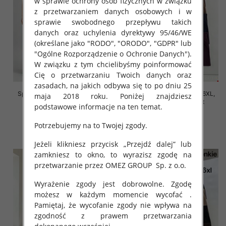
w sprawie ochrony osób fizycznych w związku
z przetwarzaniem danych osobowych i w
sprawie swobodnego przepływu takich
danych oraz uchylenia dyrektywy 95/46/WE
(określane jako "RODO", "ORODO", "GDPR" lub
"Ogólne Rozporządzenie o Ochronie Danych").
W związku z tym chcielibyśmy poinformować
Cię o przetwarzaniu Twoich danych oraz
zasadach, na jakich odbywa się to po dniu 25
Spodnie damskie Roz 2XL-6XL,
Spodnie damskie Roz 2XL-6XL,
maja 2018 roku. Poniżej znajdziesz
Mix Kolor Paczka 12 szt
Mix Kolor Paczka 12 szt
podstawowe informacje na ten temat.
16.00 zł
16.00 zł
Potrzebujemy na to Twojej zgody.
szczegóły
szczegóły
Jeżeli klikniesz przycisk „Przejdź dalej” lub
zamkniesz to okno, to wyrazisz zgodę na
przetwarzanie przez OMEZ GROUP
Sp. z o.o.
Wyrażenie zgody jest dobrowolne. Zgodę
możesz w każdym momencie wycofać .
Pamiętaj, że wycofanie zgody nie wpływa na
zgodność z prawem przetwarzania