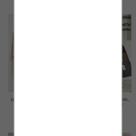
szczegóły
szczegóły
Spodnie damskie Roz 5XL-9XL,
Spodnie damskie Roz 5XL-9XL,
Mix Kolor Paczka 12 szt
Mix Kolor Paczka 12 szt
16.00 zł
16.00 zł
szczegóły
szczegóły