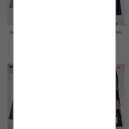
Spodnie damskie Roz 2XL-6XL,
Spodnie damskie Roz 2XL-6XL,
Mix Kolor Paczka 12 szt
Mix Kolor Paczka 12 szt
16.00 zł
16.00 zł
szczegóły
szczegóły