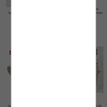
Spodnie damskie (Włoskie
Spodnie damskie Roz 5XL-9XL,
produkt) Roz Standard, Mix Kolor
Mix Kolor Paczka 15 szt
Paczka 5 szt
16.00 zł
55.00 zł
szczegóły
szczegóły
Spodnie damskie Roz S/M-L/XL
Spodnie damskie Roz S/M-L/XL