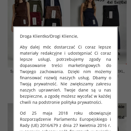
Droga Klientko/Drogi Kliencie,
Aby dalej móc dostarczać Ci coraz lepsze
materiały redakcyjne i udostępniać Ci coraz
lepsze usługi, potrzebujemy zgody na
dopasowanie treści marketingowych do
Twojego zachowania. Dzięki nim możemy
Spodnie damskie Roz 2XL-6XL,
Spodnie damskie Roz 2XL-6XL,
Mix Kolor Paczka 12 szt
Mix Kolor Paczka 12 szt
finansować rozwój naszych usług. Dbamy o
Twoją prywatność. Nie zwiększamy zakresu
16.00 zł
16.00 zł
naszych uprawnień. Twoje dane są u nas
szczegóły
szczegóły
bezpieczne, a zgodę możesz wycofać w każdej
chwili na podstronie polityka prywatności.
Od 25 maja 2018 roku obowiązuje
Rozporządzenie Parlamentu Europejskiego i
Rady (UE) 2016/679 z dnia 27 kwietnia 2016 r.