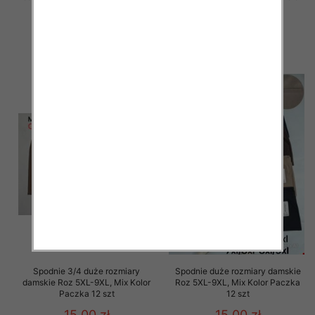
Paczka 12 szt
Paczka 12 szt
15.00 zł
15.00 zł
szczegóły
szczegóły
Spodnie 3/4 duże rozmiary
Spodnie duże rozmiary damskie
damskie Roz 5XL-9XL, Mix Kolor
Roz 5XL-9XL, Mix Kolor Paczka
Paczka 12 szt
12 szt
15.00 zł
15.00 zł