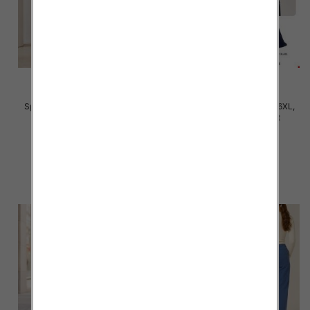
Spodnie damskie Roz 3XL-6XL,
Spodnie damskie Roz 2XL-6XL,
Mix Kolor Paczka 12 szt
Mix Kolor Paczka 12 szt
28.00 zł
31.00 zł
szczegóły
szczegóły