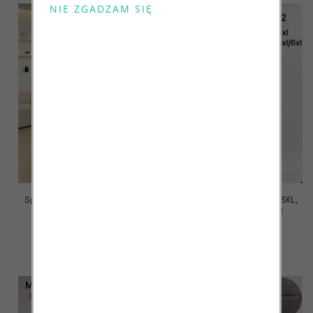
Spodnie damskie Roz 2XL-6XL,
Spodnie damskie Roz 2XL-6XL,
Mix Kolor Paczka 12 szt
Mix Kolor Paczka 12 szt
16.00 zł
16.00 zł
szczegóły
szczegóły