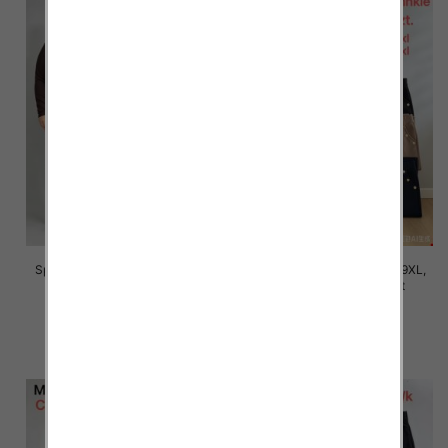
Spodnie damskie Roz 5XL-9XL,
Spodnie damskie Roz 5XL-9XL,
Mix Kolor Paczka 12 szt
Mix Kolor Paczka 12 szt
16.00 zł
16.00 zł
szczegóły
szczegóły