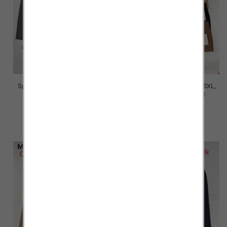
Spodnie damskie Roz 2XL-6XL,
Spodnie damskie Roz 2XL-6XL,
Mix Kolor Paczka 12 szt
Mix Kolor Paczka 12 szt
16.00 zł
16.00 zł
szczegóły
szczegóły