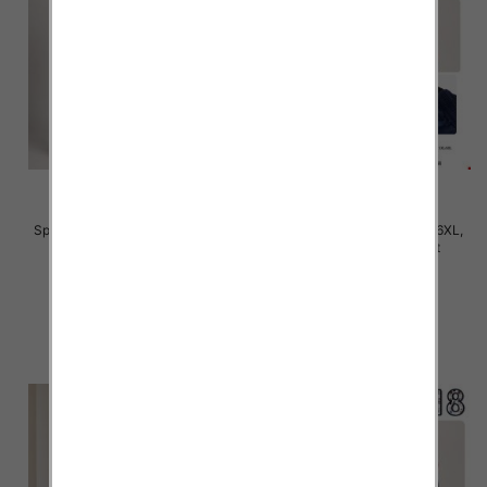
Spodnie damskie Roz S/M-L/XL ,
Spodnie damskie Roz 2XL-6XL,
Mix Kolor Paczka 12 szt
Mix Kolor Paczka 12 szt
22.00 zł
28.00 zł
szczegóły
szczegóły