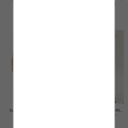
Mix Kolor Paczka 12 szt
Mix Kolor Paczka 12 szt
16.00 zł
16.00 zł
szczegóły
szczegóły
Spodnie damskie Roz 7XL-11XL,
Spodnie damskie Roz 5XL-9XL,
Mix Kolor Paczka 12 szt
Mix Kolor Paczka 12 szt
16.00 zł
16.00 zł