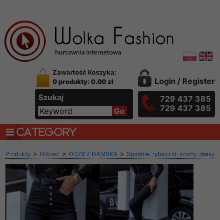
Zawartość Koszyka:
Login
/
Register
0 produkty: 0.00 zł
Szukaj
729 437 385
729 437 385
CATEGORY
>
>
>
Produkty
Odzież
ODZIEŻ DAMSKA
Spodnie, rybaczki, szorty, dresy