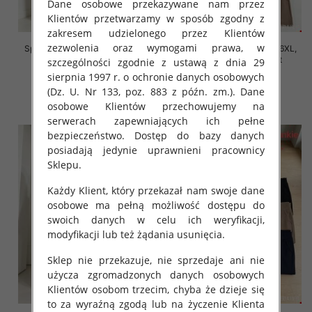
Dane osobowe przekazywane nam przez
Klientów przetwarzamy w sposób zgodny z
zakresem udzielonego przez Klientów
zezwolenia oraz wymogami prawa, w
Spodnie damskie Roz 2XL-6XL,
Spodnie damskie Roz 2XL-6XL,
Mix Kolor Paczka 12 szt
Mix Kolor Paczka 12 szt
szczególności zgodnie z ustawą z dnia 29
sierpnia 1997 r. o ochronie danych osobowych
16.00 zł
16.00 zł
(Dz. U. Nr 133, poz. 883 z późn. zm.). Dane
szczegóły
szczegóły
osobowe Klientów przechowujemy na
serwerach zapewniających ich pełne
bezpieczeństwo. Dostęp do bazy danych
posiadają jedynie uprawnieni pracownicy
Sklepu.
Każdy Klient, który przekazał nam swoje dane
osobowe ma pełną możliwość dostępu do
swoich danych w celu ich weryfikacji,
modyfikacji lub też żądania usunięcia.
Sklep nie przekazuje, nie sprzedaje ani nie
użycza zgromadzonych danych osobowych
Klientów osobom trzecim, chyba że dzieje się
to za wyraźną zgodą lub na życzenie Klienta