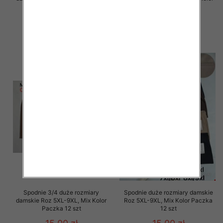
Paczka 12 szt
Paczka 12 szt
15.00 zł
15.00 zł
szczegóły
szczegóły
Spodnie 3/4 duże rozmiary
Spodnie duże rozmiary damskie
damskie Roz 5XL-9XL, Mix Kolor
Roz 5XL-9XL, Mix Kolor Paczka
Paczka 12 szt
12 szt