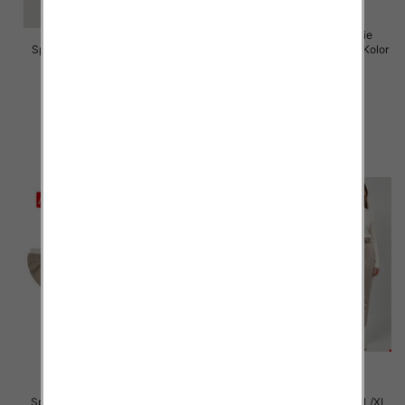
Spodnie damskie (Włoskie
Spodnie damskie Roz 5XL-9XL,
produkt) Roz Standard, Mix Kolor
Mix Kolor Paczka 15 szt
Paczka 5 szt
16.00 zł
55.00 zł
szczegóły
szczegóły
Spodnie damskie Roz S/M-L/XL
Spodnie damskie Roz S/M-L/XL