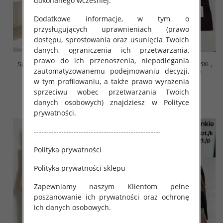
dokonanego wcześniej.
Dodatkowe informacje, w tym o
przysługujących uprawnieniach (prawo
dostępu, sprostowania oraz usunięcia Twoich
danych, ograniczenia ich przetwarzania,
prawo do ich przenoszenia, niepodlegania
Spodnie damskie Roz 2XL-6XL,
Spodnie damskie Roz 2XL-6XL,
zautomatyzowanemu podejmowaniu decyzji,
Mix Kolor Paczka 12 szt
Mix Kolor Paczka 12 szt
w tym profilowaniu, a także prawo wyrażenia
16.00 zł
16.00 zł
sprzeciwu wobec przetwarzania Twoich
szczegóły
szczegóły
danych osobowych) znajdziesz w Polityce
prywatności.
---------------------------------------------------
Polityka prywatności
Polityka prywatności sklepu
Zapewniamy naszym Klientom pełne
poszanowanie ich prywatności oraz ochronę
ich danych osobowych.