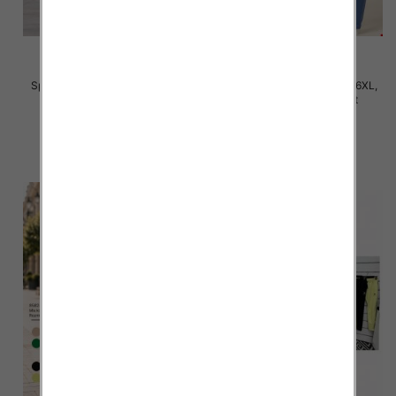
Spodnie damskie Roz 2XL-6XL,
Spodnie damskie Roz 3XL-6XL,
Mix Kolor Paczka 12 szt
Mix Kolor Paczka 12 szt
31.00 zł
32.00 zł
szczegóły
szczegóły