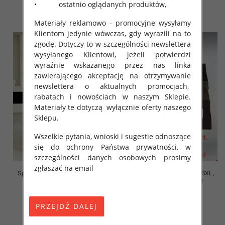
16.00 zł
16.00 zł
• ostatnio oglądanych produktów,
szczegóły
szczegóły
Materiały reklamowo - promocyjne wysyłamy
Klientom jedynie wówczas, gdy wyrazili na to
zgodę. Dotyczy to w szczególności newslettera
wysyłanego Klientowi, jeżeli potwierdzi
wyraźnie wskazanego przez nas linka
zawierającego akceptację na otrzymywanie
newslettera o aktualnych promocjach,
rabatach i nowościach w naszym Sklepie.
Materiały te dotyczą wyłącznie oferty naszego
Sklepu.
Wszelkie pytania, wnioski i sugestie odnoszące
się do ochrony Państwa prywatności, w
szczególności danych osobowych prosimy
zgłaszać na email
Spodnie damskie Roz 2XL-6XL,
Spodnie damskie Roz 2XL-6XL,
Mix Kolor Paczka 12 szt
Mix Kolor Paczka 12 szt
16.00 zł
16.00 zł
szczegóły
szczegóły