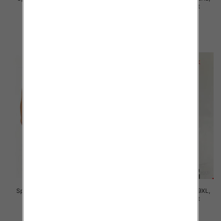
Mix Kolor Paczka 12 szt
Mix Kolor Paczka 12 szt
16.00 zł
16.00 zł
szczegóły
szczegóły
Spodnie damskie Roz 7XL-11XL,
Spodnie damskie Roz 5XL-9XL,
Mix Kolor Paczka 12 szt
Mix Kolor Paczka 12 szt
16.00 zł
16.00 zł