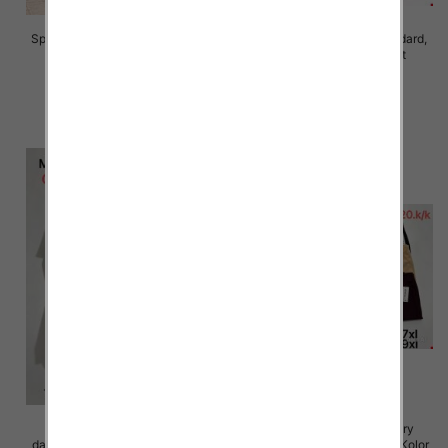
Spodnie damskie Roz S/M-L/XL ,
Spodnie damskie Roz Standard,
Mix Kolor Paczka 10 szt
Mix Kolor Paczka 10 szt
28.00 zł
26.00 zł
szczegóły
szczegóły
Spodnie 3/4 duże rozmiary
Spodnie 3/4 duże rozmiary
damskie Roz 5XL-9XL, Mix Kolor
damskie Roz 5XL-9XL, Mix Kolor