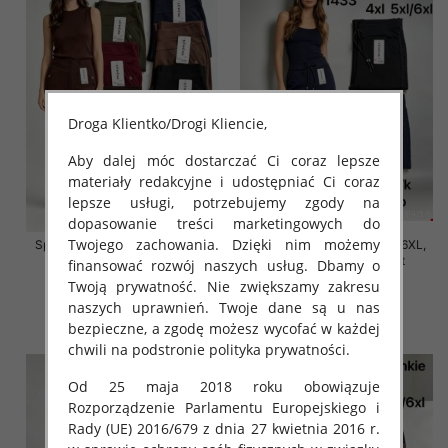
Droga Klientko/Drogi Kliencie,
Aby dalej móc dostarczać Ci coraz lepsze
materiały redakcyjne i udostępniać Ci coraz
lepsze usługi, potrzebujemy zgody na
dopasowanie treści marketingowych do
Twojego zachowania. Dzięki nim możemy
Spodnie damskie Roz 2XL-6XL,
Spodnie damskie Roz 2XL-6XL,
Mix Kolor Paczka 12 szt
Mix Kolor Paczka 12 szt
finansować rozwój naszych usług. Dbamy o
Twoją prywatność. Nie zwiększamy zakresu
16.00 zł
16.00 zł
naszych uprawnień. Twoje dane są u nas
szczegóły
szczegóły
bezpieczne, a zgodę możesz wycofać w każdej
chwili na podstronie polityka prywatności.
Od 25 maja 2018 roku obowiązuje
Rozporządzenie Parlamentu Europejskiego i
Rady (UE) 2016/679 z dnia 27 kwietnia 2016 r.