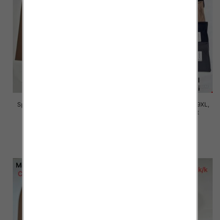
Spodnie damskie Roz 5XL-9XL,
Spodnie damskie Roz 5XL-9XL,
Mix Kolor Paczka 15 szt
Mix Kolor Paczka 15 szt
16.00 zł
16.00 zł
szczegóły
szczegóły