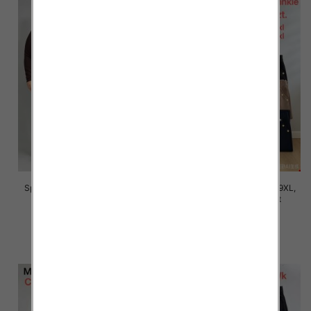
Spodnie damskie Roz 5XL-9XL,
Spodnie damskie Roz 5XL-9XL,
Mix Kolor Paczka 12 szt
Mix Kolor Paczka 12 szt
16.00 zł
16.00 zł
szczegóły
szczegóły