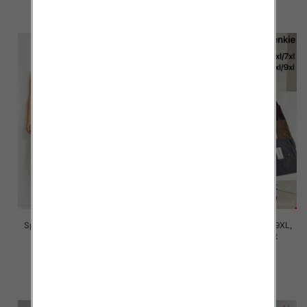
szczegóły
szczegóły
Spodnie damskie Roz 5XL-9XL,
Spodnie damskie Roz 5XL-9XL,
Mix Kolor Paczka 12 szt
Mix Kolor Paczka 12 szt
16.00 zł
16.00 zł
szczegóły
szczegóły