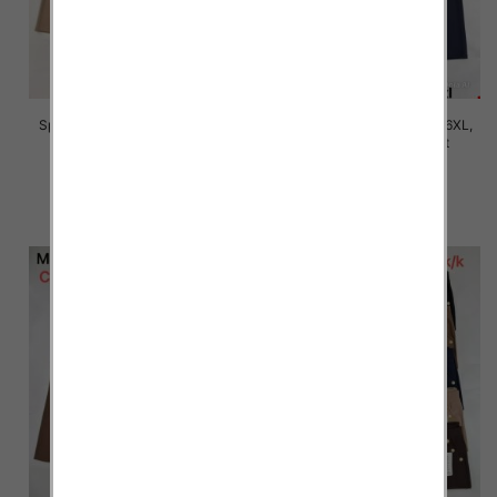
Spodnie damskie Roz 2XL-6XL,
Spodnie damskie Roz 2XL-6XL,
Mix Kolor Paczka 12 szt
Mix Kolor Paczka 12 szt
16.00 zł
16.00 zł
szczegóły
szczegóły