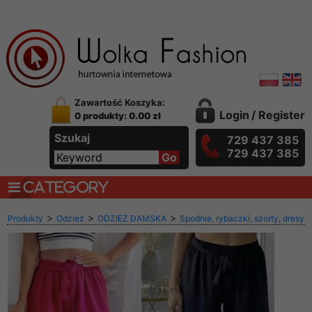
Zawartość Koszyka:
Login
/
Register
0 produkty: 0.00 zł
Szukaj
729 437 385
729 437 385
CATEGORY
>
>
>
Produkty
Odzież
ODZIEŻ DAMSKA
Spodnie, rybaczki, szorty, dresy