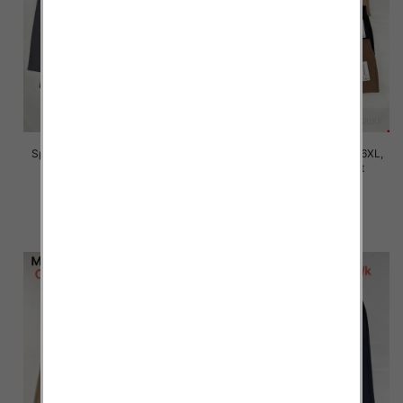
Spodnie damskie Roz 2XL-6XL,
Spodnie damskie Roz 2XL-6XL,
Mix Kolor Paczka 12 szt
Mix Kolor Paczka 12 szt
16.00 zł
16.00 zł
szczegóły
szczegóły