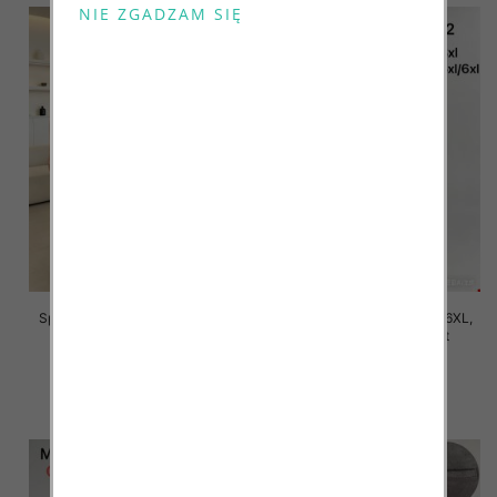
Spodnie damskie Roz 2XL-6XL,
Spodnie damskie Roz 2XL-6XL,
Mix Kolor Paczka 12 szt
Mix Kolor Paczka 12 szt
16.00 zł
16.00 zł
szczegóły
szczegóły