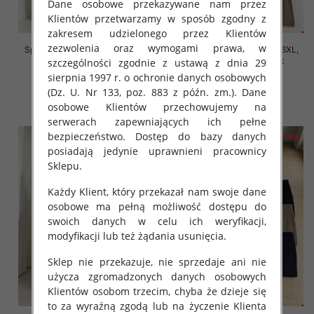
Dane osobowe przekazywane nam przez
Klientów przetwarzamy w sposób zgodny z
zakresem udzielonego przez Klientów
zezwolenia oraz wymogami prawa, w
Spodnie damskie Roz 2XL-6XL,
Spodnie damskie Roz 2XL-6XL,
Mix Kolor Paczka 12 szt
Mix Kolor Paczka 12 szt
szczególności zgodnie z ustawą z dnia 29
sierpnia 1997 r. o ochronie danych osobowych
16.00 zł
16.00 zł
(Dz. U. Nr 133, poz. 883 z późn. zm.). Dane
szczegóły
szczegóły
osobowe Klientów przechowujemy na
serwerach zapewniających ich pełne
bezpieczeństwo. Dostęp do bazy danych
posiadają jedynie uprawnieni pracownicy
Sklepu.
Każdy Klient, który przekazał nam swoje dane
osobowe ma pełną możliwość dostępu do
swoich danych w celu ich weryfikacji,
modyfikacji lub też żądania usunięcia.
Sklep nie przekazuje, nie sprzedaje ani nie
użycza zgromadzonych danych osobowych
Klientów osobom trzecim, chyba że dzieje się
to za wyraźną zgodą lub na życzenie Klienta