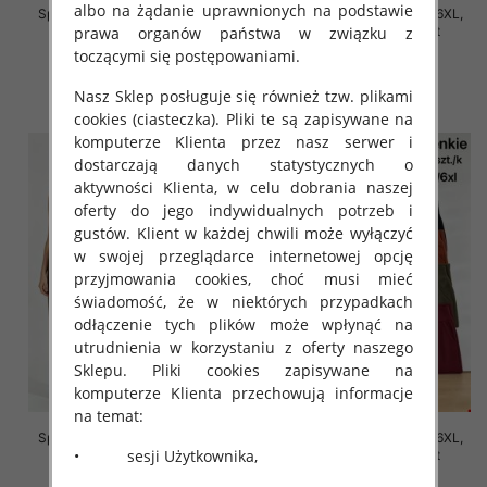
albo na żądanie uprawnionych na podstawie
Spodnie damskie Roz 2XL-6XL,
Spodnie damskie Roz 2XL-6XL,
prawa organów państwa w związku z
Mix Kolor Paczka 12 szt
Mix Kolor Paczka 12 szt
toczącymi się postępowaniami.
16.00 zł
16.00 zł
szczegóły
szczegóły
Nasz Sklep posługuje się również tzw. plikami
cookies (ciasteczka). Pliki te są zapisywane na
komputerze Klienta przez nasz serwer i
dostarczają danych statystycznych o
aktywności Klienta, w celu dobrania naszej
oferty do jego indywidualnych potrzeb i
gustów. Klient w każdej chwili może wyłączyć
w swojej przeglądarce internetowej opcję
przyjmowania cookies, choć musi mieć
świadomość, że w niektórych przypadkach
odłączenie tych plików może wpłynąć na
utrudnienia w korzystaniu z oferty naszego
Sklepu. Pliki cookies zapisywane na
komputerze Klienta przechowują informacje
na temat:
Spodnie damskie Roz 2XL-6XL,
Spodnie damskie Roz 2XL-6XL,
• sesji Użytkownika,
Mix Kolor Paczka 12 szt
Mix Kolor Paczka 12 szt