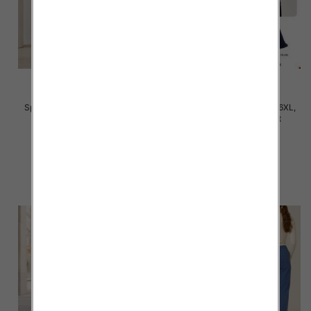
Spodnie damskie Roz 3XL-6XL,
Spodnie damskie Roz 2XL-6XL,
Mix Kolor Paczka 12 szt
Mix Kolor Paczka 12 szt
28.00 zł
31.00 zł
szczegóły
szczegóły