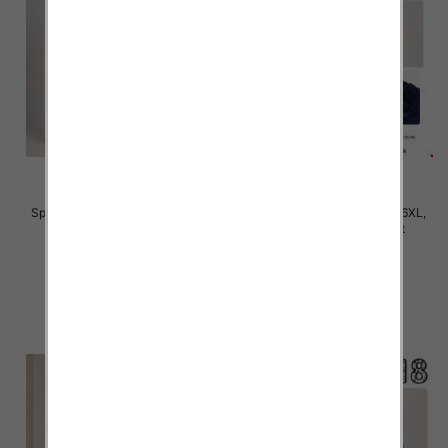
Spodnie damskie Roz S/M-L/XL ,
Spodnie damskie Roz 2XL-6XL,
Mix Kolor Paczka 12 szt
Mix Kolor Paczka 12 szt
22.00 zł
28.00 zł
szczegóły
szczegóły