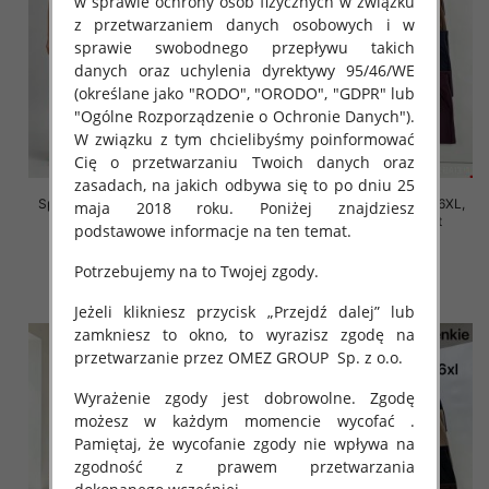
w sprawie ochrony osób fizycznych w związku
z przetwarzaniem danych osobowych i w
sprawie swobodnego przepływu takich
danych oraz uchylenia dyrektywy 95/46/WE
(określane jako "RODO", "ORODO", "GDPR" lub
"Ogólne Rozporządzenie o Ochronie Danych").
W związku z tym chcielibyśmy poinformować
Cię o przetwarzaniu Twoich danych oraz
zasadach, na jakich odbywa się to po dniu 25
Spodnie damskie Roz 2XL-6XL,
Spodnie damskie Roz 2XL-6XL,
maja 2018 roku. Poniżej znajdziesz
Mix Kolor Paczka 12 szt
Mix Kolor Paczka 12 szt
podstawowe informacje na ten temat.
16.00 zł
16.00 zł
Potrzebujemy na to Twojej zgody.
szczegóły
szczegóły
Jeżeli klikniesz przycisk „Przejdź dalej” lub
zamkniesz to okno, to wyrazisz zgodę na
przetwarzanie przez OMEZ GROUP
Sp. z o.o.
Wyrażenie zgody jest dobrowolne. Zgodę
możesz w każdym momencie wycofać .
Pamiętaj, że wycofanie zgody nie wpływa na
zgodność z prawem przetwarzania