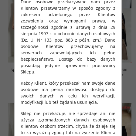
Dane osobowe przekazywane nam przez
Klientów przetwarzamy w sposób zgodny z
zakresem udzielonego przez Klientów
zezwolenia oraz wymogami prawa, w
szczególności zgodnie z ustawą z dnia 29
sierpnia 1997 r. o ochronie danych osobowych
(Dz. U. Nr 133, poz. 883 z późn. zm.). Dane
osobowe Klientów przechowujemy na
serwerach zapewniających ich pełne
bezpieczeństwo. Dostęp do bazy danych
posiadają jedynie uprawnieni pracownicy
Spodnie damskie Roz 2XL-6XL,
Spodnie damskie Roz 2XL-6XL,
Sklepu.
Mix Kolor Paczka 12 szt
Mix Kolor Paczka 12 szt
Każdy Klient, który przekazał nam swoje dane
16.00 zł
16.00 zł
osobowe ma pełną możliwość dostępu do
szczegóły
szczegóły
swoich danych w celu ich weryfikacji,
modyfikacji lub też żądania usunięcia.
Sklep nie przekazuje, nie sprzedaje ani nie
użycza zgromadzonych danych osobowych
Klientów osobom trzecim, chyba że dzieje się
to za wyraźną zgodą lub na życzenie Klienta