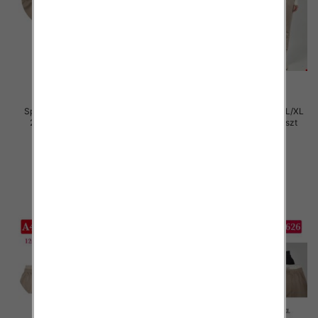
Spodnie damskie Roz S/M-L/XL
Spodnie damskie Roz S/M-L/XL
2XL, Mix Kolor Paczka 12 szt
2XL, Mix Kolor Paczka 12 szt
29.00 zł
29.00 zł
szczegóły
szczegóły