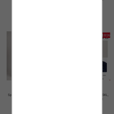
22.00 zł
22.00 zł
szczegóły
szczegóły
Spodnie damskie Roz S/M-L/XL ,
Spodnie damskie Roz 2XL-6XL,
Mix Kolor Paczka 12 szt
Mix Kolor Paczka 12 szt
22.00 zł
28.00 zł
szczegóły
szczegóły