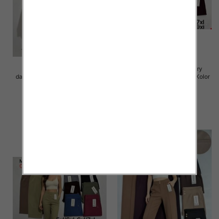
Spodnie 3/4 duże rozmiary
Spodnie 3/4 duże rozmiary
damskie Roz 5XL-9XL, Mix Kolor
damskie Roz 5XL-9XL, Mix Kolor
Paczka 12 szt
Paczka 12 szt
15.00 zł
15.00 zł
szczegóły
szczegóły