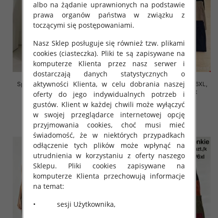
albo na żądanie uprawnionych na podstawie
prawa organów państwa w związku z
toczącymi się postępowaniami.
Nasz Sklep posługuje się również tzw. plikami
cookies (ciasteczka). Pliki te są zapisywane na
komputerze Klienta przez nasz serwer i
dostarczają danych statystycznych o
aktywności Klienta, w celu dobrania naszej
Spodnie damskie Roz 2XL-6XL,
Spodnie damskie Roz 2XL-6XL,
Mix Kolor Paczka 12 szt
Mix Kolor Paczka 12 szt
oferty do jego indywidualnych potrzeb i
gustów. Klient w każdej chwili może wyłączyć
16.00 zł
16.00 zł
w swojej przeglądarce internetowej opcję
szczegóły
szczegóły
przyjmowania cookies, choć musi mieć
świadomość, że w niektórych przypadkach
odłączenie tych plików może wpłynąć na
utrudnienia w korzystaniu z oferty naszego
Sklepu. Pliki cookies zapisywane na
komputerze Klienta przechowują informacje
na temat:
• sesji Użytkownika,