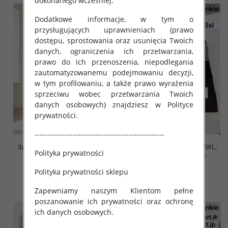
dokonanego wcześniej.
Dodatkowe informacje, w tym o
przysługujących uprawnieniach (prawo
dostępu, sprostowania oraz usunięcia Twoich
danych, ograniczenia ich przetwarzania,
prawo do ich przenoszenia, niepodlegania
zautomatyzowanemu podejmowaniu decyzji,
w tym profilowaniu, a także prawo wyrażenia
sprzeciwu wobec przetwarzania Twoich
danych osobowych) znajdziesz w Polityce
prywatności.
---------------------------------------------------
Spodnie damskie Roz 2XL-6XL,
Spodnie damskie Roz 2XL-6XL,
Polityka prywatności
Mix Kolor Paczka 12 szt
Mix Kolor Paczka 12 szt
16.00 zł
16.00 zł
Polityka prywatności sklepu
szczegóły
szczegóły
Zapewniamy naszym Klientom pełne
poszanowanie ich prywatności oraz ochronę
ich danych osobowych.