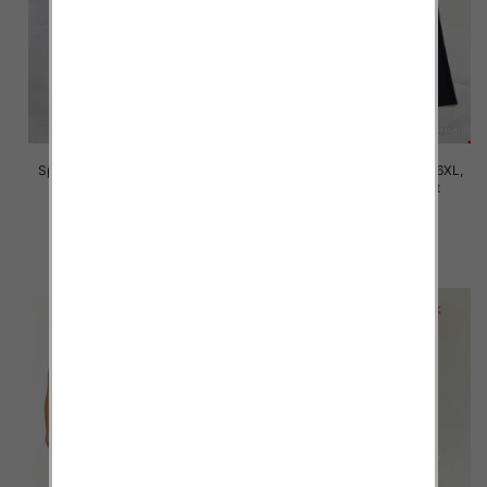
Spodnie damskie Roz 2XL-6XL,
Spodnie damskie Roz 2XL-6XL,
Mix Kolor Paczka 12 szt
Mix Kolor Paczka 12 szt
16.00 zł
16.00 zł
szczegóły
szczegóły