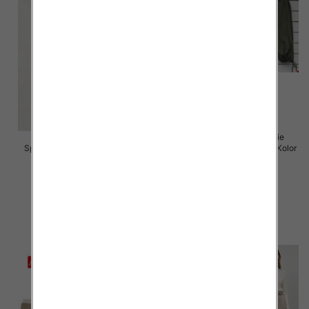
Spodnie damskie (Włoskie
Spodnie damskie Roz 5XL-9XL,
produkt) Roz Standard, Mix Kolor
Mix Kolor Paczka 15 szt
Paczka 5 szt
16.00 zł
55.00 zł
szczegóły
szczegóły