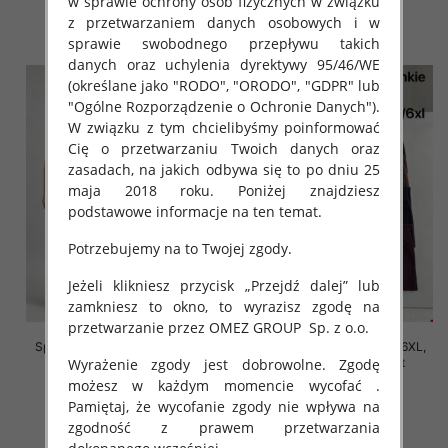
w sprawie ochrony osób fizycznych w związku
16.00 zł
16.00 zł
z przetwarzaniem danych osobowych i w
szczegóły
szczegóły
sprawie swobodnego przepływu takich
danych oraz uchylenia dyrektywy 95/46/WE
(określane jako "RODO", "ORODO", "GDPR" lub
"Ogólne Rozporządzenie o Ochronie Danych").
W związku z tym chcielibyśmy poinformować
Cię o przetwarzaniu Twoich danych oraz
zasadach, na jakich odbywa się to po dniu 25
maja 2018 roku. Poniżej znajdziesz
podstawowe informacje na ten temat.
Potrzebujemy na to Twojej zgody.
Jeżeli klikniesz przycisk „Przejdź dalej” lub
zamkniesz to okno, to wyrazisz zgodę na
przetwarzanie przez OMEZ GROUP
Sp. z o.o.
Spodnie damskie Roz 2XL-6XL,
Spodnie damskie Roz 2XL-6XL,
Wyrażenie zgody jest dobrowolne. Zgodę
Mix Kolor Paczka 12 szt
Mix Kolor Paczka 12 szt
możesz w każdym momencie wycofać .
16.00 zł
16.00 zł
Pamiętaj, że wycofanie zgody nie wpływa na
szczegóły
szczegóły
zgodność z prawem przetwarzania