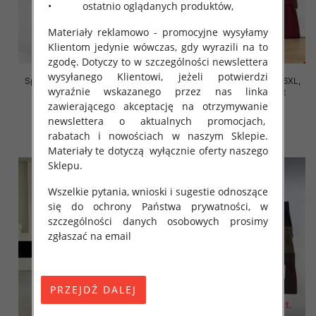
• ostatnio oglądanych produktów,
Materiały reklamowo - promocyjne wysyłamy
Klientom jedynie wówczas, gdy wyrazili na to
zgodę. Dotyczy to w szczególności newslettera
wysyłanego Klientowi, jeżeli potwierdzi
Spodnie damskie Roz 2XL-6XL,
Spodnie damskie Roz 2XL-6XL,
wyraźnie wskazanego przez nas linka
Mix Kolor Paczka 12 szt
Mix Kolor Paczka 12 szt
zawierającego akceptację na otrzymywanie
16.00 zł
16.00 zł
newslettera o aktualnych promocjach,
szczegóły
szczegóły
rabatach i nowościach w naszym Sklepie.
Materiały te dotyczą wyłącznie oferty naszego
Sklepu.
Wszelkie pytania, wnioski i sugestie odnoszące
się do ochrony Państwa prywatności, w
szczególności danych osobowych prosimy
zgłaszać na email