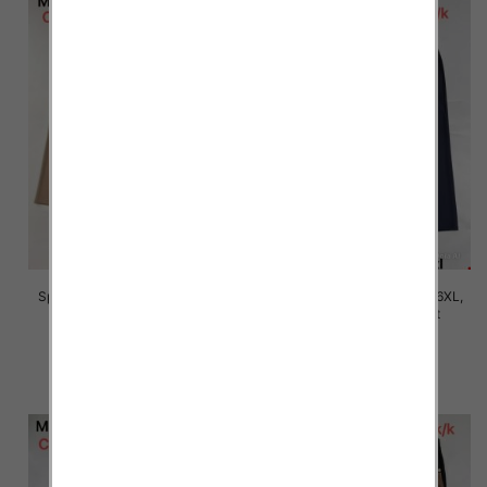
Spodnie damskie Roz 2XL-6XL,
Spodnie damskie Roz 2XL-6XL,
Mix Kolor Paczka 12 szt
Mix Kolor Paczka 12 szt
16.00 zł
16.00 zł
szczegóły
szczegóły