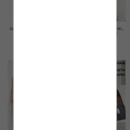
Spodnie damskie Roz 7XL-11XL,
Spodnie damskie Roz 5XL-9XL,
Mix Kolor Paczka 12 szt
Mix Kolor Paczka 12 szt
16.00 zł
16.00 zł
szczegóły
szczegóły