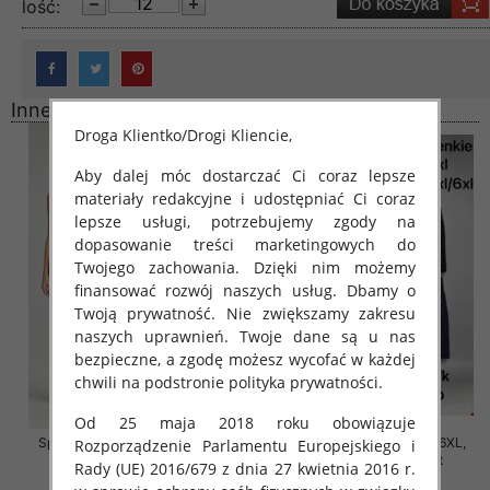
lość:
Inne produkty
Droga Klientko/Drogi Kliencie,
Aby dalej móc dostarczać Ci coraz lepsze
materiały redakcyjne i udostępniać Ci coraz
lepsze usługi, potrzebujemy zgody na
dopasowanie treści marketingowych do
Twojego zachowania. Dzięki nim możemy
finansować rozwój naszych usług. Dbamy o
Twoją prywatność. Nie zwiększamy zakresu
naszych uprawnień. Twoje dane są u nas
bezpieczne, a zgodę możesz wycofać w każdej
chwili na podstronie polityka prywatności.
Od 25 maja 2018 roku obowiązuje
Spodnie damskie Roz 2XL-6XL,
Spodnie damskie Roz 2XL-6XL,
Rozporządzenie Parlamentu Europejskiego i
Mix Kolor Paczka 12 szt
Mix Kolor Paczka 12 szt
Rady (UE) 2016/679 z dnia 27 kwietnia 2016 r.