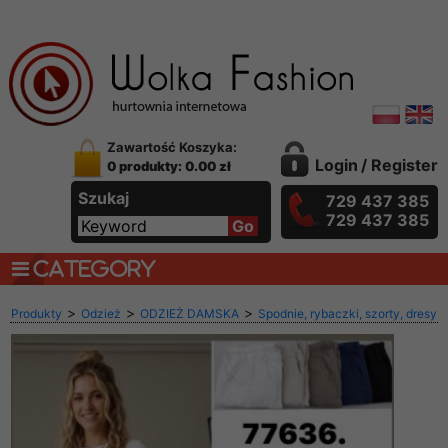
Zawartość Koszyka:
Login
/
Register
0 produkty: 0.00 zł
Szukaj
729 437 385
729 437 385
CATEGORY
>
>
>
Produkty
Odzież
ODZIEŻ DAMSKA
Spodnie, rybaczki, szorty, dresy