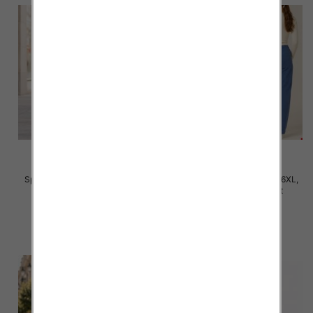
Spodnie damskie Roz 2XL-6XL,
Spodnie damskie Roz 3XL-6XL,
Mix Kolor Paczka 12 szt
Mix Kolor Paczka 12 szt
31.00 zł
32.00 zł
szczegóły
szczegóły