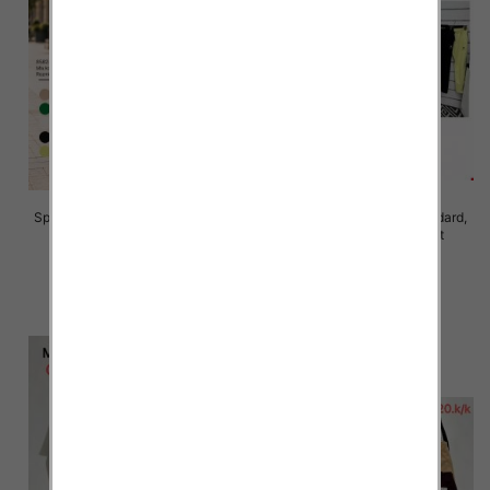
Spodnie damskie Roz S/M-L/XL ,
Spodnie damskie Roz Standard,
Mix Kolor Paczka 10 szt
Mix Kolor Paczka 10 szt
28.00 zł
26.00 zł
szczegóły
szczegóły