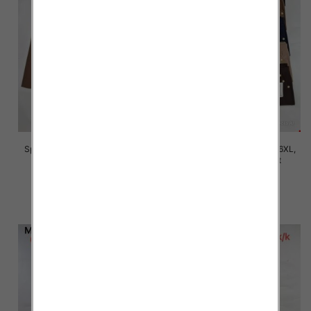
Spodnie damskie Roz 2XL-6XL,
Spodnie damskie Roz 2XL-6XL,
Mix Kolor Paczka 12 szt
Mix Kolor Paczka 12 szt
16.00 zł
16.00 zł
szczegóły
szczegóły