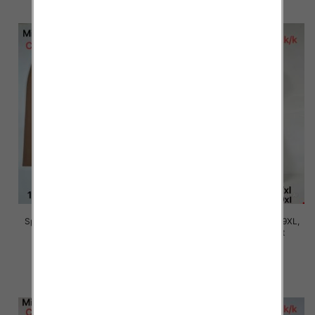
Spodnie damskie Roz 5XL-9XL,
Spodnie damskie Roz 5XL-9XL,
Mix Kolor Paczka 15 szt
Mix Kolor Paczka 15 szt
16.00 zł
16.00 zł
szczegóły
szczegóły