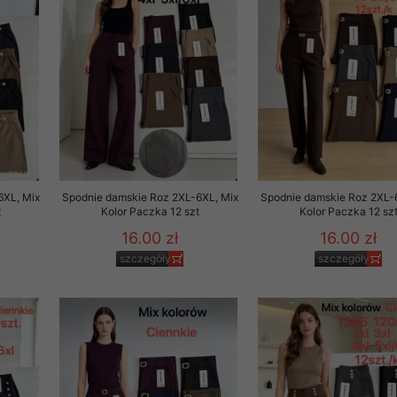
29 sierpnia 1997 r. o
entów przechowujemy na
ją jedynie uprawnieni
o swoich danych w celu
ientów osobom trzecim,
awnionych na podstawie
6XL, Mix
Spodnie damskie Roz 2XL-6XL, Mix
Spodnie damskie Roz 2XL-
t
Kolor Paczka 12 szt
Kolor Paczka 12 sz
ne na komputerze Klienta
16.00 zł
16.00 zł
brania naszej oferty do
szczegóły
szczegóły
zeglądarce internetowej
odłączenie tych plików
pisywane na komputerze