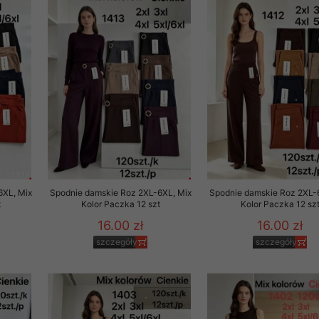
rzetwarzanie przez OMEZ
że wycofanie zgody nie
towania oraz usunięcia
ania zautomatyzowanemu
 przetwarzania Twoich
6XL, Mix
Spodnie damskie Roz 2XL-6XL, Mix
Spodnie damskie Roz 2XL-
t
Kolor Paczka 12 szt
Kolor Paczka 12 sz
16.00 zł
16.00 zł
szczegóły
szczegóły
ych osobowych.
sem udzielonego przez