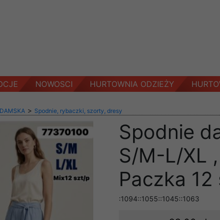
OCJE
NOWOSCI
HURTOWNIA ODZIEŻY
HURTO
>
 DAMSKA
Spodnie, rybaczki, szorty, dresy
Spodnie d
S/M-L/XL ,
Paczka 12 
:1094::1055::1045::1063