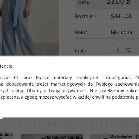
23.00 zł
Cena:
Rozmiar:
S/M-L/XL
Kolor:
Mix kolor
lość:
iencie,
czać Ci coraz lepsze materiały redakcyjne i udostępniać Ci
na dopasowanie treści marketingowych do Twojego zachowani
szych usług. Dbamy o Twoją prywatność. Nie zwiększamy zakre
zpieczne, a zgodę możesz wycofać w każdej chwili na podstronie po
 obowiązuje Rozporządzenie Parlamentu Europejskiego i Rady (U
rawie ochrony osób fizycznych w związku z przetwarzaniem danych
 takich danych oraz uchylenia dyrektywy 95/46/WE (określane 
ozporządzenie o Ochronie Danych"). W związku z tym chcielibyś
 danych oraz zasadach, na jakich odbywa się to po dniu 25 ma