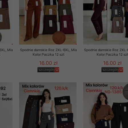
 promocyjne wysyłamy Klientom jedynie wówczas, gdy wyrazili na 
ttera wysyłanego Klientowi, jeżeli potwierdzi wyraźnie wskaz
ację na otrzymywanie newslettera o aktualnych promocjach, ra
ały te dotyczą wyłącznie oferty naszego Sklepu.
oski i sugestie odnoszące się do ochrony Państwa prywatności, 
aszać na email
6XL, Mix
Spodnie damskie Roz 2XL-6XL, Mix
Spodnie damskie Roz 2XL-
t
Kolor Paczka 12 szt
Kolor Paczka 12 sz
16.00 zł
16.00 zł
szczegóły
szczegóły