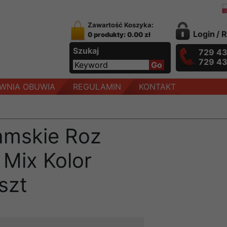
Zawartość Koszyka:
Login
/
R
0 produkty: 0.00 zł
Szukaj
729 4
729 4
WNIA OBUWIA
REGULAMIN
KONTAKT
amskie Roz
 Mix Kolor
szt