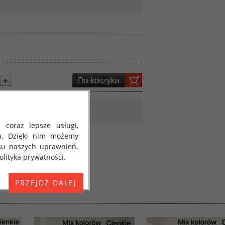
 coraz lepsze usługi,
a. Dzięki nim możemy
su naszych uprawnień.
lityka prywatności.
E) 2016/679 z dnia 27
 osobowych i w sprawie
jako "RODO", "ORODO",
my poinformować Cię o
ja 2018 roku. Poniżej