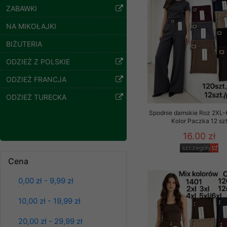
ZABAWKI
Klientów zezwolenia 
ochronie danych osobo
NA MIKOŁAJKI
serwerach zapewniają
pracownicy Sklepu.
BIŻUTERIA
Każdy Klient, który p
ODZIEŻ Z POLSKIE
ich weryfikacji, modyfik
ODZIEŻ FRANCJA
Sklep nie przekazuje,
ODZIEŻ TURECKA
chyba że dzieje się t
prawa organów państwa
Spodnie damskie Roz 2XL-
Kolor Paczka 12 sz
Nasz Sklep posługuje si
16.00 zł
przez nasz serwer i do
szczegóły
jego indywidualnych po
Spodnie damskie
Cena
opcję przyjmowania co
jeansy Roz 25-30, 1
może wpłynąć na utrud
Kolor Paczka 10 szt
0,00 zł - 9,99 zł
61.00 zł
Klienta przechowują in
szczegóły
10,00 zł - 19,99 zł
• sesji Użytkownik
• ostatnio oglądany
20,00 zł - 29,99 zł