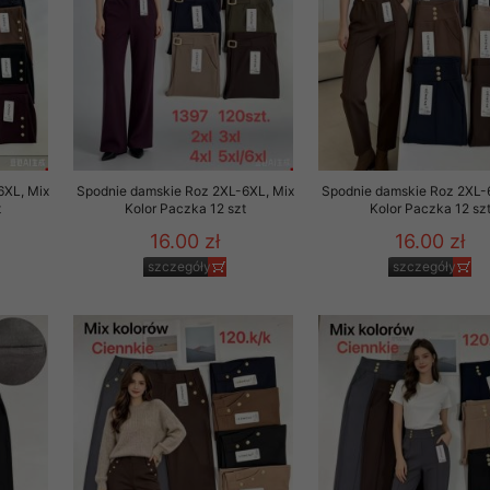
to zgodę. Dotyczy to w
anego przez nas linka
batach i nowościach w
w szczególności danych
6XL, Mix
Spodnie damskie Roz 2XL-6XL, Mix
Spodnie damskie Roz 2XL-
t
Kolor Paczka 12 szt
Kolor Paczka 12 sz
16.00 zł
16.00 zł
szczegóły
szczegóły