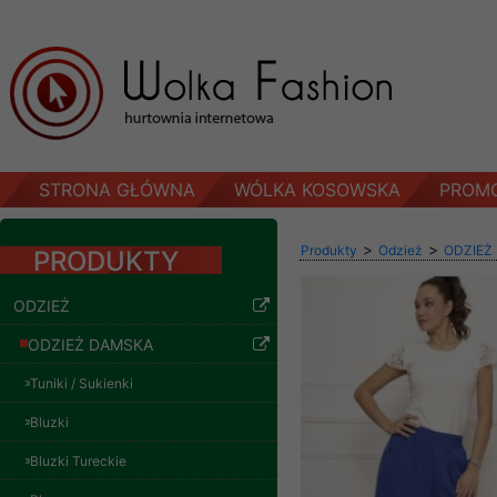
STRONA GŁÓWNA
WÓLKA KOSOWSKA
PROM
>
>
Produkty
Odzież
ODZIEŻ
PRODUKTY
ODZIEŻ
ODZIEŻ DAMSKA
Tuniki / Sukienki
Bluzki
Bluzki Tureckie