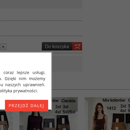
 coraz lepsze usługi,
a. Dzięki nim możemy
su naszych uprawnień.
lityka prywatności.
E) 2016/679 z dnia 27
 osobowych i w sprawie
jako "RODO", "ORODO",
my poinformować Cię o
ja 2018 roku. Poniżej