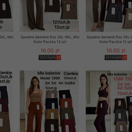
oraz wymogami prawa, w szczególności zgodnie z ustawą z dnia 
wych (Dz. U. Nr 133, poz. 883 z późn. zm.). Dane osobowe Kli
cych ich pełne bezpieczeństwo. Dostęp do bazy danych posiada
rzekazał nam swoje dane osobowe ma pełną możliwość dostępu d
6XL, Mix
Spodnie damskie Roz 2XL-6XL, Mix
Spodnie damskie Roz 2XL-
acji lub też żądania usunięcia.
t
Kolor Paczka 12 szt
Kolor Paczka 12 sz
16.00 zł
16.00 zł
 nie sprzedaje ani nie użycza zgromadzonych danych osobowych Kl
o za wyraźną zgodą lub na życzenie Klienta albo na żądanie upr
szczegóły
szczegóły
 w związku z toczącymi się postępowaniami.
ę również tzw. plikami cookies (ciasteczka). Pliki te są zapisywa
starczają danych statystycznych o aktywności Klienta, w celu do
trzeb i gustów. Klient w każdej chwili może wyłączyć w swojej pr
okies, choć musi mieć świadomość, że w niektórych przypadkach 
nienia w korzystaniu z oferty naszego Sklepu. Pliki cookies za
formacje na temat:
a,
ch produktów,