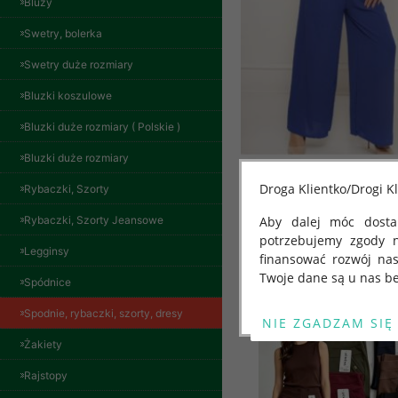
Bluzy
Swetry, bolerka
Swetry duże rozmiary
Bluzki koszulowe
Bluzki duże rozmiary ( Polskie )
Bluzki duże rozmiary
Droga Klientko/Drogi Kl
Rybaczki, Szorty
Rybaczki, Szorty Jeansowe
Aby dalej móc dostar
potrzebujemy zgody 
Legginsy
finansować rozwój na
Inne produkty
Twoje dane są u nas be
Spódnice
Od 25 maja 2018 roku
Spodnie, rybaczki, szorty, dresy
kwietnia 2016 r. w sp
Żakiety
swobodnego przepływu
"GDPR" lub "Ogólne R
Rajstopy
Spodnie damskie
przetwarzaniu Twoich
jeansy Roz 29-36, 1