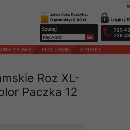
Zawartość Koszyka:
Login
/
R
0 produkty: 0.00 zł
Szukaj
729 4
729 4
WNIA OBUWIA
REGULAMIN
KONTAKT
amskie Roz XL-
olor Paczka 12