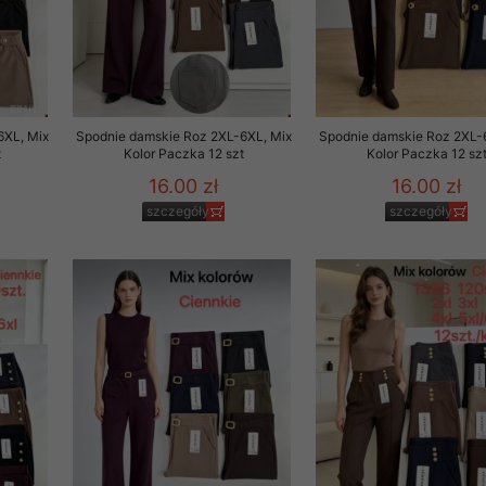
29 sierpnia 1997 r. o
entów przechowujemy na
ją jedynie uprawnieni
o swoich danych w celu
6XL, Mix
Spodnie damskie Roz 2XL-6XL, Mix
Spodnie damskie Roz 2XL-
t
Kolor Paczka 12 szt
Kolor Paczka 12 sz
16.00 zł
16.00 zł
ientów osobom trzecim,
awnionych na podstawie
szczegóły
szczegóły
ne na komputerze Klienta
brania naszej oferty do
zeglądarce internetowej
odłączenie tych plików
pisywane na komputerze