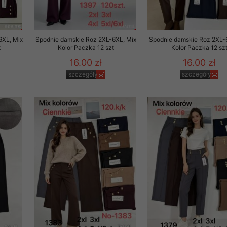
to zgodę. Dotyczy to w
anego przez nas linka
batach i nowościach w
6XL, Mix
Spodnie damskie Roz 2XL-6XL, Mix
Spodnie damskie Roz 2XL-
t
Kolor Paczka 12 szt
Kolor Paczka 12 sz
w szczególności danych
16.00 zł
16.00 zł
szczegóły
szczegóły