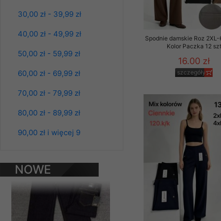
Materiały reklamowo -
30,00 zł - 39,99 zł
szczególności newsle
zawierającego akcept
40,00 zł - 49,99 zł
Spodnie damskie Roz 2XL-
naszym Sklepie. Materi
Kolor Paczka 12 sz
50,00 zł - 59,99 zł
Wszelkie pytania, wni
16.00 zł
osobowych prosimy zgł
60,00 zł - 69,99 zł
szczegóły
70,00 zł - 79,99 zł
80,00 zł - 89,99 zł
Spodnie damskie
jeansy Roz 25-30, 1
90,00 zł i więcej 9
Kolor Paczka 10 szt
61.00 zł
szczegóły
NOWE
PRODUKTY