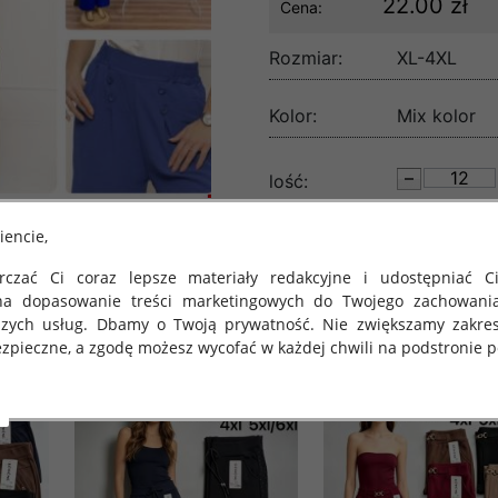
22.00 zł
Cena:
Rozmiar:
XL-4XL
Kolor:
Mix kolor
lość:
iencie,
czać Ci coraz lepsze materiały redakcyjne i udostępniać Ci
na dopasowanie treści marketingowych do Twojego zachowani
szych usług. Dbamy o Twoją prywatność. Nie zwiększamy zakre
zpieczne, a zgodę możesz wycofać w każdej chwili na podstronie po
 obowiązuje Rozporządzenie Parlamentu Europejskiego i Rady (U
rawie ochrony osób fizycznych w związku z przetwarzaniem danych
 takich danych oraz uchylenia dyrektywy 95/46/WE (określane 
ozporządzenie o Ochronie Danych"). W związku z tym chcielibyś
 danych oraz zasadach, na jakich odbywa się to po dniu 25 ma