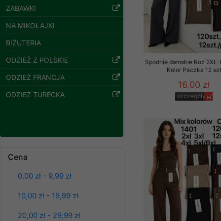
szczegóły
ZABAWKI
Klientów zezwolenia 
ochronie danych osobo
NA MIKOŁAJKI
serwerach zapewniają
pracownicy Sklepu.
BIŻUTERIA
Każdy Klient, który p
ODZIEŻ Z POLSKIE
Spodnie damskie Roz 2XL-
ich weryfikacji, modyfik
Kolor Paczka 12 sz
ODZIEŻ FRANCJA
16.00 zł
Sklep nie przekazuje,
ODZIEŻ TURECKA
chyba że dzieje się t
szczegóły
prawa organów państwa
Nasz Sklep posługuje si
przez nasz serwer i do
jego indywidualnych po
Spodnie damskie
Cena
opcję przyjmowania co
jeansy Roz 25-30, 1
może wpłynąć na utrud
Kolor Paczka 10 szt
0,00 zł - 9,99 zł
Klienta przechowują in
61.00 zł
szczegóły
10,00 zł - 19,99 zł
• sesji Użytkownik
• ostatnio oglądany
20,00 zł - 29,99 zł