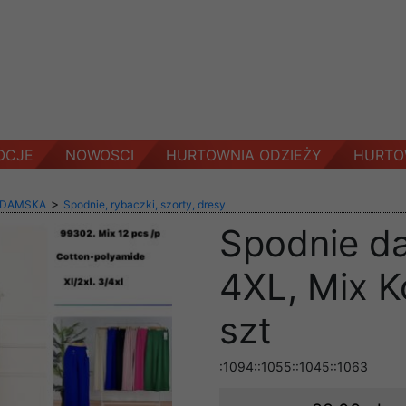
OCJE
NOWOSCI
HURTOWNIA ODZIEŻY
HURTO
>
 DAMSKA
Spodnie, rybaczki, szorty, dresy
Spodnie d
4XL, Mix K
szt
:1094::1055::1045::1063