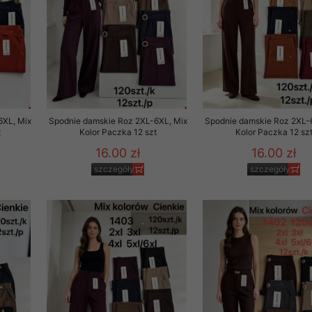
rzetwarzanie przez OMEZ
że wycofanie zgody nie
6XL, Mix
Spodnie damskie Roz 2XL-6XL, Mix
Spodnie damskie Roz 2XL-
t
Kolor Paczka 12 szt
Kolor Paczka 12 sz
towania oraz usunięcia
ania zautomatyzowanemu
16.00 zł
16.00 zł
 przetwarzania Twoich
szczegóły
szczegóły
ych osobowych.
sem udzielonego przez