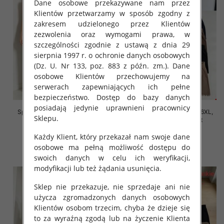
Dane osobowe przekazywane nam przez
Klientów przetwarzamy w sposób zgodny z
zakresem udzielonego przez Klientów
zezwolenia oraz wymogami prawa, w
szczególności zgodnie z ustawą z dnia 29
sierpnia 1997 r. o ochronie danych osobowych
(Dz. U. Nr 133, poz. 883 z późn. zm.). Dane
osobowe Klientów przechowujemy na
serwerach zapewniających ich pełne
bezpieczeństwo. Dostęp do bazy danych
posiadają jedynie uprawnieni pracownicy
Spodnie damskie Roz 2XL-6XL,
Spodnie damskie Roz 2XL-6XL,
Sklepu.
Mix Kolor Paczka 12 szt
Mix Kolor Paczka 12 szt
16.00 zł
16.00 zł
Każdy Klient, który przekazał nam swoje dane
osobowe ma pełną możliwość dostępu do
szczegóły
szczegóły
swoich danych w celu ich weryfikacji,
modyfikacji lub też żądania usunięcia.
Sklep nie przekazuje, nie sprzedaje ani nie
użycza zgromadzonych danych osobowych
Klientów osobom trzecim, chyba że dzieje się
to za wyraźną zgodą lub na życzenie Klienta