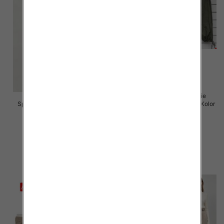
Spodnie damskie (Włoskie
Spodnie damskie Roz 5XL-9XL,
produkt) Roz Standard, Mix Kolor
Mix Kolor Paczka 15 szt
Paczka 5 szt
16.00 zł
55.00 zł
szczegóły
szczegóły