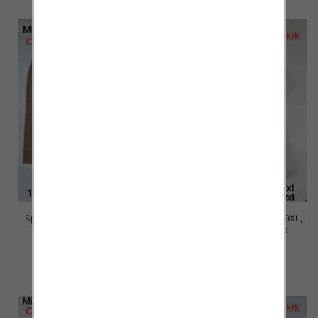
Spodnie damskie Roz 5XL-9XL,
Spodnie damskie Roz 5XL-9XL,
Mix Kolor Paczka 15 szt
Mix Kolor Paczka 15 szt
16.00 zł
16.00 zł
szczegóły
szczegóły