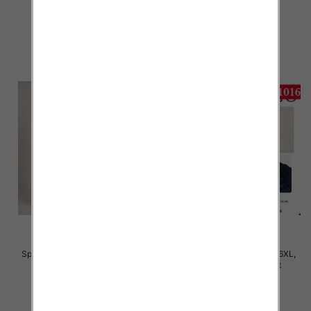
22.00 zł
22.00 zł
szczegóły
szczegóły
Spodnie damskie Roz S/M-L/XL ,
Spodnie damskie Roz 2XL-6XL,
Mix Kolor Paczka 12 szt
Mix Kolor Paczka 12 szt
22.00 zł
28.00 zł
szczegóły
szczegóły