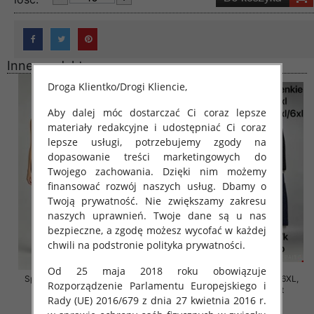
Inne produkty
Droga Klientko/Drogi Kliencie,
Aby dalej móc dostarczać Ci coraz lepsze
materiały redakcyjne i udostępniać Ci coraz
lepsze usługi, potrzebujemy zgody na
dopasowanie treści marketingowych do
Twojego zachowania. Dzięki nim możemy
finansować rozwój naszych usług. Dbamy o
Twoją prywatność. Nie zwiększamy zakresu
naszych uprawnień. Twoje dane są u nas
bezpieczne, a zgodę możesz wycofać w każdej
chwili na podstronie polityka prywatności.
Od 25 maja 2018 roku obowiązuje
Spodnie damskie Roz 2XL-6XL,
Spodnie damskie Roz 2XL-6XL,
Rozporządzenie Parlamentu Europejskiego i
Mix Kolor Paczka 12 szt
Mix Kolor Paczka 12 szt
Rady (UE) 2016/679 z dnia 27 kwietnia 2016 r.
16.00 zł
16.00 zł