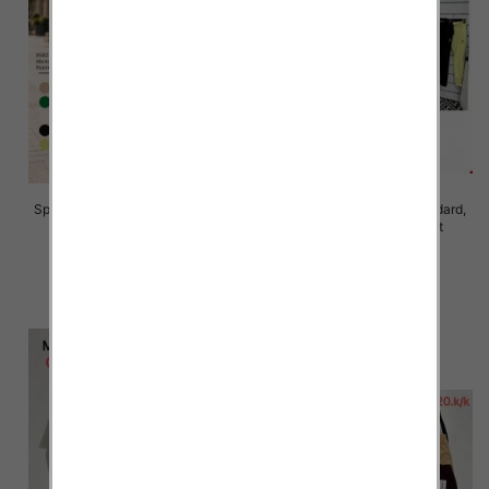
Spodnie damskie Roz S/M-L/XL ,
Spodnie damskie Roz Standard,
Mix Kolor Paczka 10 szt
Mix Kolor Paczka 10 szt
28.00 zł
26.00 zł
szczegóły
szczegóły