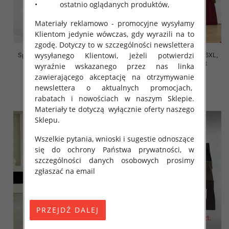
• ostatnio oglądanych produktów,
Materiały reklamowo - promocyjne wysyłamy
Klientom jedynie wówczas, gdy wyrazili na to
zgodę. Dotyczy to w szczególności newslettera
wysyłanego Klientowi, jeżeli potwierdzi
Spodnie damskie Roz 2XL-6XL,
Spodnie damskie Roz 2XL-6XL,
Mix Kolor Paczka 12 szt
Mix Kolor Paczka 12 szt
wyraźnie wskazanego przez nas linka
zawierającego akceptację na otrzymywanie
16.00 zł
16.00 zł
newslettera o aktualnych promocjach,
szczegóły
szczegóły
rabatach i nowościach w naszym Sklepie.
Materiały te dotyczą wyłącznie oferty naszego
Sklepu.
Wszelkie pytania, wnioski i sugestie odnoszące
się do ochrony Państwa prywatności, w
szczególności danych osobowych prosimy
zgłaszać na email