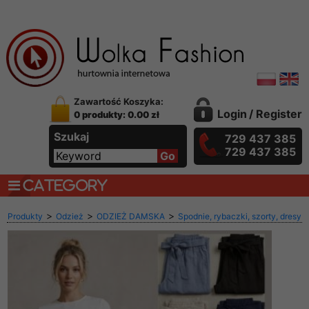
Zawartość Koszyka:
Login
/
Register
0 produkty: 0.00 zł
Szukaj
729 437 385
729 437 385
CATEGORY
>
>
>
Produkty
Odzież
ODZIEŻ DAMSKA
Spodnie, rybaczki, szorty, dresy