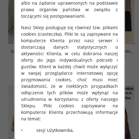
albo na żądanie uprawnionych na podstawie
prawa organów państwa w związku z
toczącymi się postępowaniami.
Nasz Sklep posługuje się również tzw. plikami
cookies (ciasteczka). Pliki te są zapisywane na
komputerze Klienta przez nasz serwer i
dostarczają danych statystycznych o
Spodnie damskie Roz 2XL-6XL,
Spodnie damskie Roz 2XL-6XL,
aktywności Klienta, w celu dobrania naszej
Mix Kolor Paczka 12 szt
Mix Kolor Paczka 12 szt
oferty do jego indywidualnych potrzeb i
16.00 zł
16.00 zł
gustów. Klient w każdej chwili może wyłączyć
w swojej przeglądarce internetowej opcję
szczegóły
szczegóły
przyjmowania cookies, choć musi mieć
świadomość, że w niektórych przypadkach
odłączenie tych plików może wpłynąć na
utrudnienia w korzystaniu z oferty naszego
Sklepu. Pliki cookies zapisywane na
komputerze Klienta przechowują informacje
na temat:
• sesji Użytkownika,