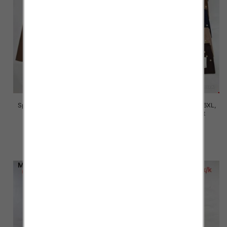
Spodnie damskie Roz 2XL-6XL,
Spodnie damskie Roz 2XL-6XL,
Mix Kolor Paczka 12 szt
Mix Kolor Paczka 12 szt
16.00 zł
16.00 zł
szczegóły
szczegóły