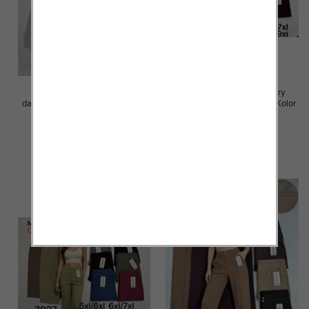
Spodnie 3/4 duże rozmiary
Spodnie 3/4 duże rozmiary
damskie Roz 5XL-9XL, Mix Kolor
damskie Roz 5XL-9XL, Mix Kolor
Paczka 12 szt
Paczka 12 szt
15.00 zł
15.00 zł
szczegóły
szczegóły