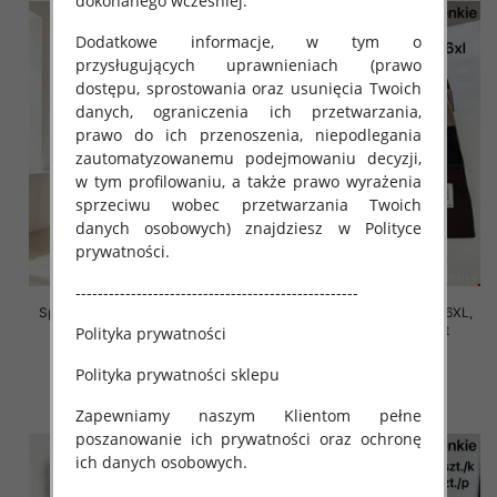
dokonanego wcześniej.
Dodatkowe informacje, w tym o
przysługujących uprawnieniach (prawo
dostępu, sprostowania oraz usunięcia Twoich
danych, ograniczenia ich przetwarzania,
prawo do ich przenoszenia, niepodlegania
zautomatyzowanemu podejmowaniu decyzji,
w tym profilowaniu, a także prawo wyrażenia
sprzeciwu wobec przetwarzania Twoich
danych osobowych) znajdziesz w Polityce
prywatności.
---------------------------------------------------
Spodnie damskie Roz 2XL-6XL,
Spodnie damskie Roz 2XL-6XL,
Mix Kolor Paczka 12 szt
Mix Kolor Paczka 12 szt
Polityka prywatności
16.00 zł
16.00 zł
Polityka prywatności sklepu
szczegóły
szczegóły
Zapewniamy naszym Klientom pełne
poszanowanie ich prywatności oraz ochronę
ich danych osobowych.