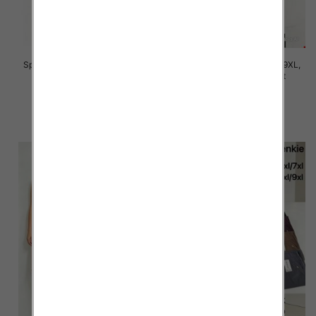
Spodnie damskie Roz 7XL-11XL,
Spodnie damskie Roz 5XL-9XL,
Mix Kolor Paczka 12 szt
Mix Kolor Paczka 12 szt
16.00 zł
16.00 zł
szczegóły
szczegóły