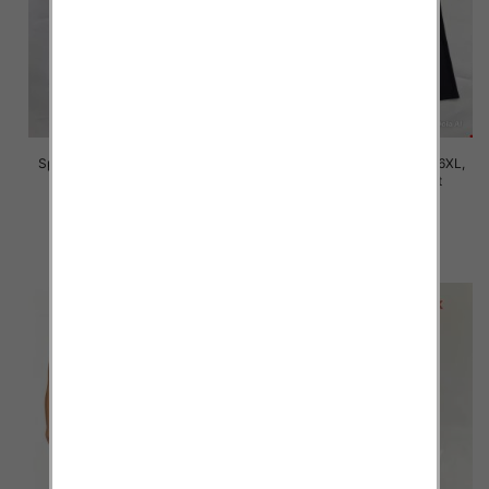
Spodnie damskie Roz 2XL-6XL,
Spodnie damskie Roz 2XL-6XL,
Mix Kolor Paczka 12 szt
Mix Kolor Paczka 12 szt
16.00 zł
16.00 zł
szczegóły
szczegóły