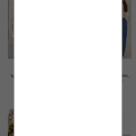
Spodnie damskie Roz 2XL-6XL,
Spodnie damskie Roz 3XL-6XL,
Mix Kolor Paczka 12 szt
Mix Kolor Paczka 12 szt
31.00 zł
32.00 zł
szczegóły
szczegóły