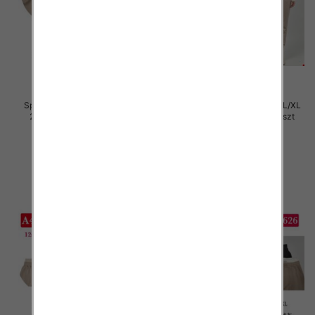
Spodnie damskie Roz S/M-L/XL
Spodnie damskie Roz S/M-L/XL
2XL, Mix Kolor Paczka 12 szt
2XL, Mix Kolor Paczka 12 szt
29.00 zł
29.00 zł
szczegóły
szczegóły