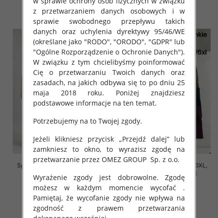
w sprawie ochrony osób fizycznych w związku
szczegóły
szczegóły
z przetwarzaniem danych osobowych i w
sprawie swobodnego przepływu takich
danych oraz uchylenia dyrektywy 95/46/WE
(określane jako "RODO", "ORODO", "GDPR" lub
"Ogólne Rozporządzenie o Ochronie Danych").
W związku z tym chcielibyśmy poinformować
Cię o przetwarzaniu Twoich danych oraz
zasadach, na jakich odbywa się to po dniu 25
maja 2018 roku. Poniżej znajdziesz
podstawowe informacje na ten temat.
Potrzebujemy na to Twojej zgody.
Jeżeli klikniesz przycisk „Przejdź dalej” lub
zamkniesz to okno, to wyrazisz zgodę na
przetwarzanie przez OMEZ GROUP
Sp. z o.o.
Spodnie damskie Roz 2XL-6XL,
Spodnie damskie Roz 2XL-6XL,
Mix Kolor Paczka 12 szt
Mix Kolor Paczka 12 szt
Wyrażenie zgody jest dobrowolne. Zgodę
16.00 zł
16.00 zł
możesz w każdym momencie wycofać .
Pamiętaj, że wycofanie zgody nie wpływa na
szczegóły
szczegóły
zgodność z prawem przetwarzania