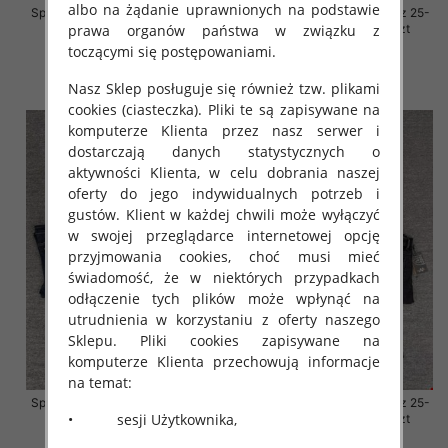
albo na żądanie uprawnionych na podstawie
Spodnie damskie jeansy Roz 25-
Spodnie damskie jeansy Roz 25-
prawa organów państwa w związku z
30, 1 Kolor Paczka 10 szt
30, 1 Kolor Paczka 10 szt
toczącymi się postępowaniami.
57.00 zł
57.00 zł
szczegóły
szczegóły
Nasz Sklep posługuje się również tzw. plikami
cookies (ciasteczka). Pliki te są zapisywane na
komputerze Klienta przez nasz serwer i
dostarczają danych statystycznych o
aktywności Klienta, w celu dobrania naszej
oferty do jego indywidualnych potrzeb i
gustów. Klient w każdej chwili może wyłączyć
w swojej przeglądarce internetowej opcję
przyjmowania cookies, choć musi mieć
świadomość, że w niektórych przypadkach
odłączenie tych plików może wpłynąć na
utrudnienia w korzystaniu z oferty naszego
Sklepu. Pliki cookies zapisywane na
komputerze Klienta przechowują informacje
na temat:
Spodnie damskie jeansy Roz 25-
Spodnie damskie jeansy Roz 25-
• sesji Użytkownika,
30, 1 Kolor Paczka 10 szt
30, 1 Kolor Paczka 10 szt