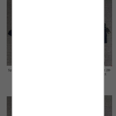
Spodnie damskie jeansy Roz 28-
Spodnie damskie jeansy Roz 28-
33, 1 Kolor Paczka 10 szt
33, 1 Kolor Paczka 10 szt
57.00 zł
57.00 zł
szczegóły
szczegóły