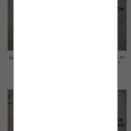
Spodnie damskie jeansy Roz 25-
Spodnie damskie jeansy Roz 25-
30, 1 Kolor Paczka 10 szt
30, 1 Kolor Paczka 10 szt
68.00 zł
68.00 zł
szczegóły
szczegóły