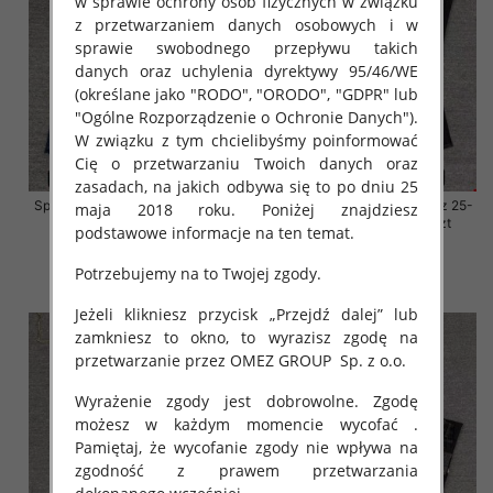
w sprawie ochrony osób fizycznych w związku
z przetwarzaniem danych osobowych i w
sprawie swobodnego przepływu takich
danych oraz uchylenia dyrektywy 95/46/WE
(określane jako "RODO", "ORODO", "GDPR" lub
"Ogólne Rozporządzenie o Ochronie Danych").
W związku z tym chcielibyśmy poinformować
Cię o przetwarzaniu Twoich danych oraz
zasadach, na jakich odbywa się to po dniu 25
Spodnie damskie jeansy Roz 25-
Spodnie damskie jeansy Roz 25-
maja 2018 roku. Poniżej znajdziesz
30, 1 Kolor Paczka 10 szt
30, 1 Kolor Paczka 10 szt
podstawowe informacje na ten temat.
61.00 zł
61.00 zł
Potrzebujemy na to Twojej zgody.
szczegóły
szczegóły
Jeżeli klikniesz przycisk „Przejdź dalej” lub
zamkniesz to okno, to wyrazisz zgodę na
przetwarzanie przez OMEZ GROUP
Sp. z o.o.
Wyrażenie zgody jest dobrowolne. Zgodę
możesz w każdym momencie wycofać .
Pamiętaj, że wycofanie zgody nie wpływa na
zgodność z prawem przetwarzania