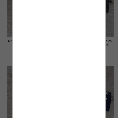
Spodnie damskie jeansy Roz 28-
Spodnie damskie jeansy Roz 28-
33, 1 Kolor Paczka 10 szt
33, 1 Kolor Paczka 10 szt
57.00 zł
57.00 zł
szczegóły
szczegóły