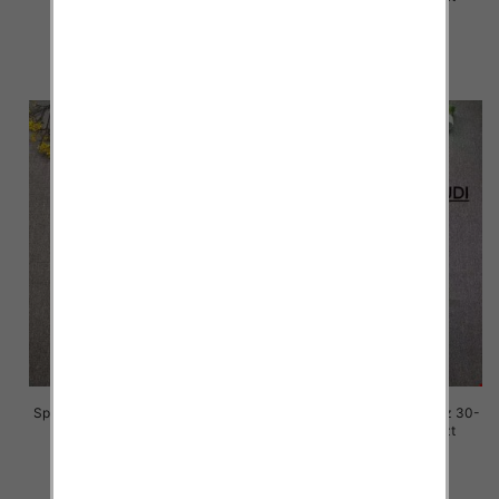
77.00 zł
70.00 zł
szczegóły
szczegóły
Spodnie damskie jeansy Roz 30-
Spodnie damskie jeansy Roz 30-
36, 1 Kolor Paczka 10 szt
36, 1 Kolor Paczka 10 szt
70.00 zł
70.00 zł
szczegóły
szczegóły