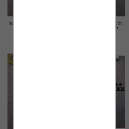
Spodnie damskie jeansy Roz 25-
Spodnie damskie jeansy Roz 25-
30, 1 Kolor Paczka 10 szt
30, 1 Kolor Paczka 10 szt
68.00 zł
68.00 zł
szczegóły
szczegóły