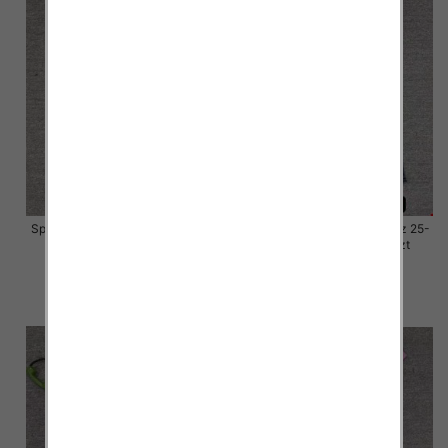
Spodnie damskie jeansy Roz 25-
Spodnie damskie jeansy Roz 25-
30, 1 Kolor Paczka 10 szt
30, 1 Kolor Paczka 10 szt
57.00 zł
57.00 zł
szczegóły
szczegóły