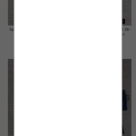
Spodnie damskie jeansy Roz 28-
Spodnie damskie jeansy Roz 28-
33, 1 Kolor Paczka 10 szt
33, 1 Kolor Paczka 10 szt
57.00 zł
57.00 zł
szczegóły
szczegóły