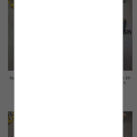
Spodnie damskie jeansy Roz 25-
Spodnie damskie jeansy Roz 25-
30, 1 Kolor Paczka 10 szt
30, 1 Kolor Paczka 10 szt
68.00 zł
68.00 zł
szczegóły
szczegóły