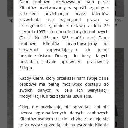
Dane osobowe przekazywane nam przez
Klientów przetwarzamy w sposób zgodny z
zakresem udzielonego przez Klientów
zezwolenia oraz wymogami prawa, w
Spodnie damskie jeansy Roz 25-
Spodnie damskie jeansy Roz 25-
30, 1 Kolor Paczka 10 szt
30, 1 Kolor Paczka 10 szt
szczególności zgodnie z ustawą z dnia 29
sierpnia 1997 r. o ochronie danych osobowych
57.00 zł
57.00 zł
(Dz. U. Nr 133, poz. 883 z późn. zm.). Dane
szczegóły
szczegóły
osobowe Klientów przechowujemy na
serwerach zapewniających ich pełne
bezpieczeństwo. Dostęp do bazy danych
posiadają jedynie uprawnieni pracownicy
Sklepu.
Każdy Klient, który przekazał nam swoje dane
osobowe ma pełną możliwość dostępu do
swoich danych w celu ich weryfikacji,
modyfikacji lub też żądania usunięcia.
Sklep nie przekazuje, nie sprzedaje ani nie
użycza zgromadzonych danych osobowych
Klientów osobom trzecim, chyba że dzieje się
to za wyraźną zgodą lub na życzenie Klienta