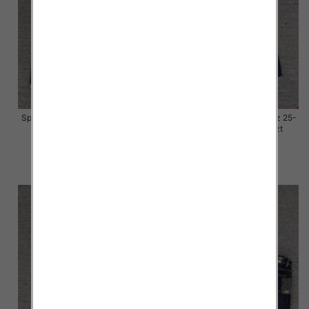
Spodnie damskie jeansy Roz 25-
Spodnie damskie jeansy Roz 25-
30, 1 Kolor Paczka 10 szt
30, 1 Kolor Paczka 10 szt
57.00 zł
57.00 zł
szczegóły
szczegóły