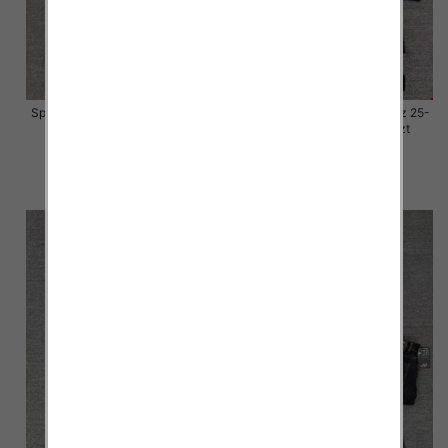
Spodnie damskie jeansy Roz 25-
Spodnie damskie jeansy Roz 25-
30, 1 Kolor Paczka 10 szt
30, 1 Kolor Paczka 10 szt
57.00 zł
57.00 zł
szczegóły
szczegóły