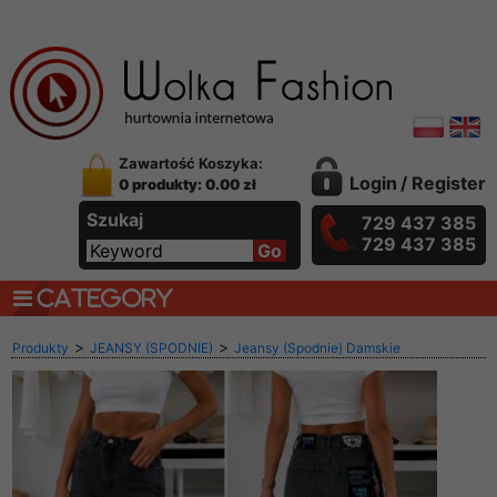
Zawartość Koszyka:
Login
/
Register
0 produkty: 0.00 zł
Szukaj
729 437 385
729 437 385
CATEGORY
>
>
Produkty
JEANSY (SPODNIE)
Jeansy (Spodnie) Damskie