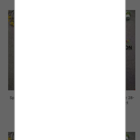
Spodnie damskie jeansy Roz 28-
Spodnie damskie jeansy Roz 28-
33, 1 Kolor Paczka 10 szt
33, 1 Kolor Paczka 10 szt
68.00 zł
68.00 zł
szczegóły
szczegóły