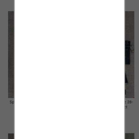
szczegóły
szczegóły
Spodnie damskie jeansy Roz 28-
Spodnie damskie jeansy Roz 28-
33, 1 Kolor Paczka 10 szt
33, 1 Kolor Paczka 10 szt
57.00 zł
57.00 zł
szczegóły
szczegóły