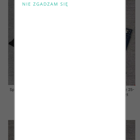
Spodnie damskie jeansy Roz 25-
Spodnie damskie jeansy Roz 25-
30, 1 Kolor Paczka 10 szt
30, 1 Kolor Paczka 10 szt
57.00 zł
57.00 zł
szczegóły
szczegóły