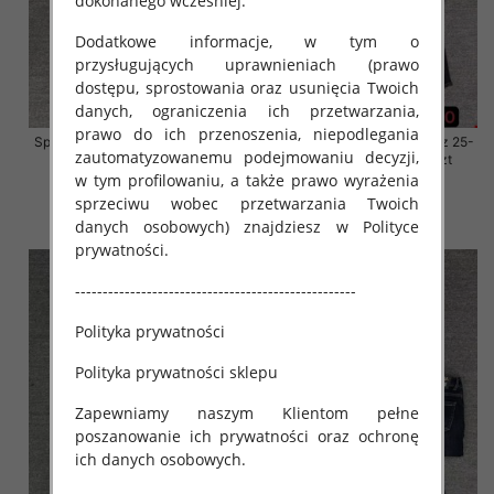
dokonanego wcześniej.
Dodatkowe informacje, w tym o
przysługujących uprawnieniach (prawo
dostępu, sprostowania oraz usunięcia Twoich
danych, ograniczenia ich przetwarzania,
prawo do ich przenoszenia, niepodlegania
Spodnie damskie jeansy Roz 25-
Spodnie damskie jeansy Roz 25-
zautomatyzowanemu podejmowaniu decyzji,
30, 1 Kolor Paczka 10 szt
30, 1 Kolor Paczka 10 szt
w tym profilowaniu, a także prawo wyrażenia
61.00 zł
61.00 zł
sprzeciwu wobec przetwarzania Twoich
szczegóły
szczegóły
danych osobowych) znajdziesz w Polityce
prywatności.
---------------------------------------------------
Polityka prywatności
Polityka prywatności sklepu
Zapewniamy naszym Klientom pełne
poszanowanie ich prywatności oraz ochronę
ich danych osobowych.