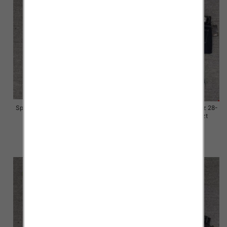
Spodnie damskie jeansy Roz 28-
Spodnie damskie jeansy Roz 28-
33, 1 Kolor Paczka 10 szt
33, 1 Kolor Paczka 10 szt
57.00 zł
57.00 zł
szczegóły
szczegóły