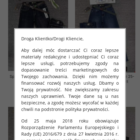
Droga Klientko/Drogi Kliencie,
Aby dalej móc dostarczać Ci coraz lepsze
materiały redakcyjne i udostępniać Ci coraz
lepsze usługi, potrzebujemy zgody na
dopasowanie treści marketingowych do
Twojego zachowania. Dzięki nim możemy
Spodnie damskie jeansy Roz 29-
Spodnie damskie jeansy Roz 25-
36, 1 Kolor Paczka 10 szt
30, 1 Kolor Paczka 10 szt
finansować rozwój naszych usług. Dbamy o
Twoją prywatność. Nie zwiększamy zakresu
57.00 zł
61.00 zł
naszych uprawnień. Twoje dane są u nas
szczegóły
szczegóły
bezpieczne, a zgodę możesz wycofać w każdej
chwili na podstronie polityka prywatności.
Od 25 maja 2018 roku obowiązuje
Rozporządzenie Parlamentu Europejskiego i
Rady (UE) 2016/679 z dnia 27 kwietnia 2016 r.