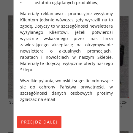
57.00 zł
57.00 zł
• ostatnio oglądanych produktów,
szczegóły
szczegóły
Materiały reklamowo - promocyjne wysyłamy
Klientom jedynie wówczas, gdy wyrazili na to
zgodę. Dotyczy to w szczególności newslettera
wysyłanego Klientowi, jeżeli potwierdzi
wyraźnie wskazanego przez nas linka
zawierającego akceptację na otrzymywanie
newslettera o aktualnych promocjach,
rabatach i nowościach w naszym Sklepie.
Materiały te dotyczą wyłącznie oferty naszego
Sklepu.
Wszelkie pytania, wnioski i sugestie odnoszące
się do ochrony Państwa prywatności, w
szczególności danych osobowych prosimy
zgłaszać na email
Spodnie damskie jeansy Roz 25-
Spodnie damskie jeansy Roz 25-
30, 1 Kolor Paczka 10 szt
30, 1 Kolor Paczka 10 szt
57.00 zł
57.00 zł
szczegóły
szczegóły