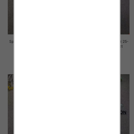
Spodnie damskie jeansy Roz 25-
Spodnie damskie jeansy Roz 25-
30, 1 Kolor Paczka 10 szt
30, 1 Kolor Paczka 10 szt
68.00 zł
68.00 zł
szczegóły
szczegóły