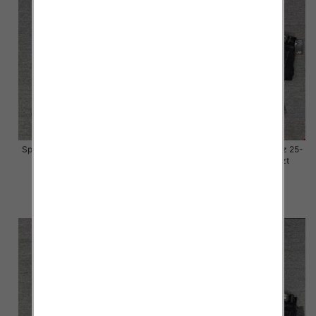
Spodnie damskie jeansy Roz 25-
Spodnie damskie jeansy Roz 25-
30, 1 Kolor Paczka 10 szt
30, 1 Kolor Paczka 10 szt
57.00 zł
57.00 zł
szczegóły
szczegóły