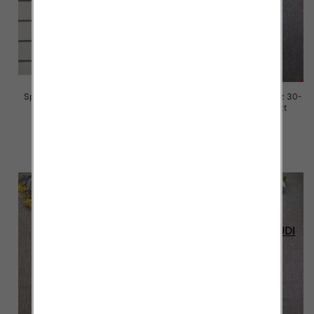
Spodnie damskie jeansy Roz S-
Spodnie damskie jeansy Roz 30-
3M, 1 Kolor Paczka 10 szt
36, 1 Kolor Paczka 10 szt
77.00 zł
70.00 zł
szczegóły
szczegóły