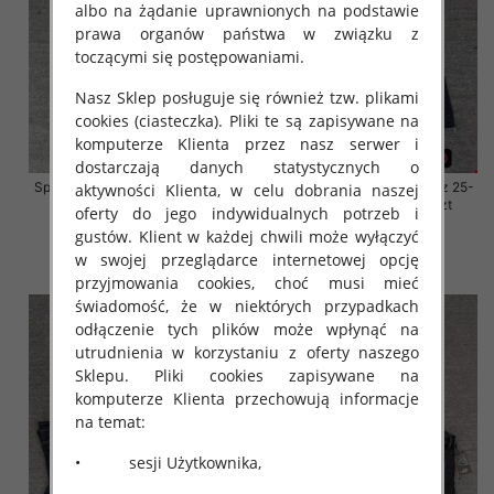
albo na żądanie uprawnionych na podstawie
prawa organów państwa w związku z
toczącymi się postępowaniami.
Nasz Sklep posługuje się również tzw. plikami
cookies (ciasteczka). Pliki te są zapisywane na
komputerze Klienta przez nasz serwer i
dostarczają danych statystycznych o
Spodnie damskie jeansy Roz 25-
Spodnie damskie jeansy Roz 25-
aktywności Klienta, w celu dobrania naszej
30, 1 Kolor Paczka 10 szt
30, 1 Kolor Paczka 10 szt
oferty do jego indywidualnych potrzeb i
57.00 zł
57.00 zł
gustów. Klient w każdej chwili może wyłączyć
w swojej przeglądarce internetowej opcję
szczegóły
szczegóły
przyjmowania cookies, choć musi mieć
świadomość, że w niektórych przypadkach
odłączenie tych plików może wpłynąć na
utrudnienia w korzystaniu z oferty naszego
Sklepu. Pliki cookies zapisywane na
komputerze Klienta przechowują informacje
na temat:
• sesji Użytkownika,