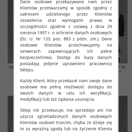
Dane osobowe przekazywane nam przez
Klientów przetwarzamy w sposób zgodny z
zakresem udzielonego przez Klientów
zezwolenia oraz wymogami prawa, w
szczególności zgodnie z ustawą z dnia 29
sierpnia 1997 r. o ochronie danych osobowych
(Dz. U. Nr 133, poz. 883 z późn. zm.). Dane
osobowe Klientów przechowujemy na
serwerach zapewniających ich pełne
bezpieczeństwo. Dostęp do bazy danych
posiadają jedynie uprawnieni pracownicy
Spodnie damskie jeansy Roz 25-
Spodnie damskie jeansy Roz 25-
Sklepu.
30, 1 Kolor Paczka 10 szt
30, 1 Kolor Paczka 10 szt
57.00 zł
57.00 zł
Każdy Klient, który przekazał nam swoje dane
osobowe ma pełną możliwość dostępu do
szczegóły
szczegóły
swoich danych w celu ich weryfikacji,
modyfikacji lub też żądania usunięcia.
Sklep nie przekazuje, nie sprzedaje ani nie
użycza zgromadzonych danych osobowych
Klientów osobom trzecim, chyba że dzieje się
to za wyraźną zgodą lub na życzenie Klienta