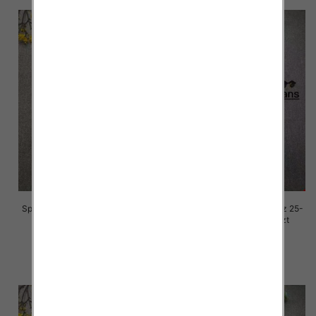
Spodnie damskie jeansy Roz 25-
Spodnie damskie jeansy Roz 25-
30, 1 Kolor Paczka 10 szt
30, 1 Kolor Paczka 10 szt
68.00 zł
68.00 zł
szczegóły
szczegóły