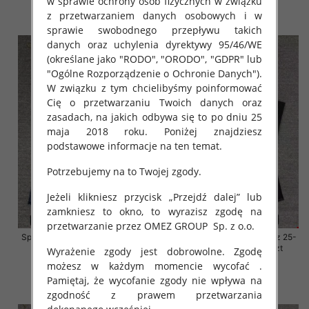
w sprawie ochrony osób fizycznych w związku
z przetwarzaniem danych osobowych i w
szczegóły
szczegóły
sprawie swobodnego przepływu takich
danych oraz uchylenia dyrektywy 95/46/WE
(określane jako "RODO", "ORODO", "GDPR" lub
"Ogólne Rozporządzenie o Ochronie Danych").
W związku z tym chcielibyśmy poinformować
Cię o przetwarzaniu Twoich danych oraz
zasadach, na jakich odbywa się to po dniu 25
maja 2018 roku. Poniżej znajdziesz
podstawowe informacje na ten temat.
Potrzebujemy na to Twojej zgody.
Jeżeli klikniesz przycisk „Przejdź dalej” lub
zamkniesz to okno, to wyrazisz zgodę na
przetwarzanie przez OMEZ GROUP
Sp. z o.o.
Spodnie damskie jeansy Roz 25-
Spodnie damskie jeansy Roz 25-
30, 1 Kolor Paczka 10 szt
30, 1 Kolor Paczka 10 szt
Wyrażenie zgody jest dobrowolne. Zgodę
możesz w każdym momencie wycofać .
61.00 zł
61.00 zł
Pamiętaj, że wycofanie zgody nie wpływa na
szczegóły
szczegóły
zgodność z prawem przetwarzania