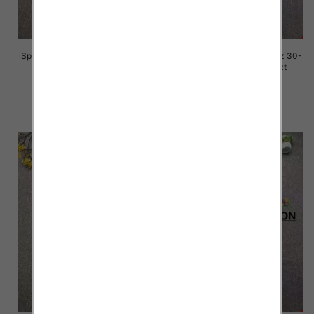
Spodnie damskie jeansy Roz 30-
Spodnie damskie jeansy Roz 30-
36, 1 Kolor Paczka 10 szt
36, 1 Kolor Paczka 10 szt
70.00 zł
70.00 zł
szczegóły
szczegóły