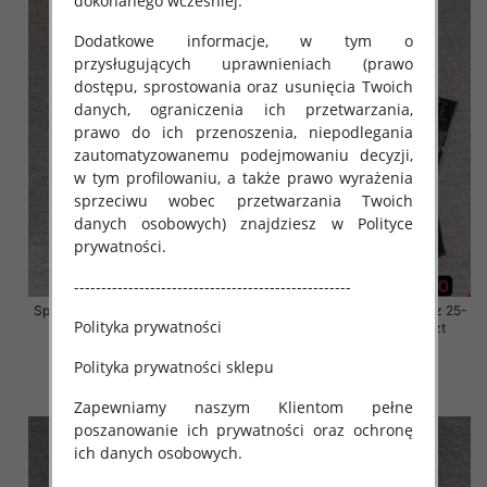
dokonanego wcześniej.
Dodatkowe informacje, w tym o
przysługujących uprawnieniach (prawo
dostępu, sprostowania oraz usunięcia Twoich
danych, ograniczenia ich przetwarzania,
prawo do ich przenoszenia, niepodlegania
zautomatyzowanemu podejmowaniu decyzji,
w tym profilowaniu, a także prawo wyrażenia
sprzeciwu wobec przetwarzania Twoich
danych osobowych) znajdziesz w Polityce
prywatności.
---------------------------------------------------
Spodnie damskie jeansy Roz 25-
Spodnie damskie jeansy Roz 25-
Polityka prywatności
30, 1 Kolor Paczka 10 szt
30, 1 Kolor Paczka 10 szt
61.00 zł
61.00 zł
Polityka prywatności sklepu
szczegóły
szczegóły
Zapewniamy naszym Klientom pełne
poszanowanie ich prywatności oraz ochronę
ich danych osobowych.