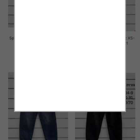
Spodnie damskie jeansy Roz XS-
Spodnie damskie jeansy Roz XS-
XL, 1 Kolor Paczka 10 szt
XL, 1 Kolor Paczka 10 szt
76.00 zł
76.00 zł
szczegóły
szczegóły