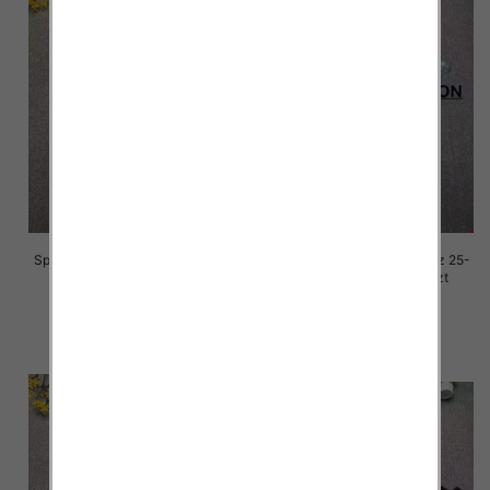
Spodnie damskie jeansy Roz 25-
Spodnie damskie jeansy Roz 25-
30, 1 Kolor Paczka 10 szt
30, 1 Kolor Paczka 10 szt
68.00 zł
68.00 zł
szczegóły
szczegóły