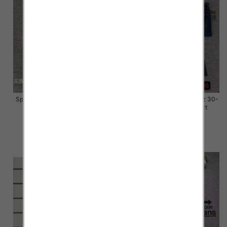
Spodnie damskie jeansy Roz 28-
Spodnie damskie jeansy Roz 30-
33, 1 Kolor Paczka 10 szt
36, 1 Kolor Paczka 10 szt
57.00 zł
57.00 zł
szczegóły
szczegóły