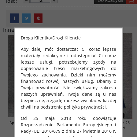
lość:
Inne produkty
Droga Klientko/Drogi Kliencie,
Aby dalej móc dostarczać Ci coraz lepsze
materiały redakcyjne i udostępniać Ci coraz
lepsze usługi, potrzebujemy zgody na
dopasowanie treści marketingowych do
Twojego zachowania. Dzięki nim możemy
finansować rozwój naszych usług. Dbamy o
Twoją prywatność. Nie zwiększamy zakresu
naszych uprawnień. Twoje dane są u nas
bezpieczne, a zgodę możesz wycofać w każdej
chwili na podstronie polityka prywatności.
Od 25 maja 2018 roku obowiązuje
Spodnie damskie jeansy Roz 29-
Spodnie damskie jeansy Roz 25-
Rozporządzenie Parlamentu Europejskiego i
36, 1 Kolor Paczka 10 szt
30, 1 Kolor Paczka 10 szt
Rady (UE) 2016/679 z dnia 27 kwietnia 2016 r.
57.00 zł
61.00 zł