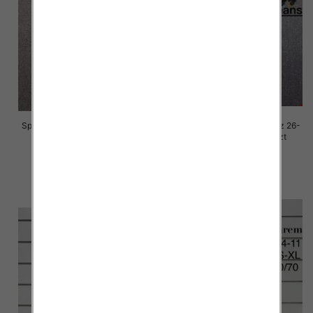
Spodnie damskie jeansy Roz 26-
Spodnie damskie jeansy Roz 26-
30, 1 Kolor Paczka 10 szt
30, 1 Kolor Paczka 10 szt
68.00 zł
68.00 zł
szczegóły
szczegóły