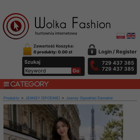
Zawartość Koszyka:
Login
/
Register
0 produkty: 0.00 zł
Szukaj
729 437 385
729 437 385
CATEGORY
>
>
Produkty
JEANSY (SPODNIE)
Jeansy (Spodnie) Damskie