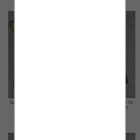
szczegóły
szczegóły
Spodnie damskie jeansy Roz 25-
Spodnie damskie jeansy Roz 25-
30, 1 Kolor Paczka 10 szt
30, 1 Kolor Paczka 10 szt
57.00 zł
57.00 zł
szczegóły
szczegóły