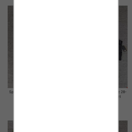
Spodnie damskie jeansy Roz 28-
Spodnie damskie jeansy Roz 28-
33, 1 Kolor Paczka 10 szt
33, 1 Kolor Paczka 10 szt
57.00 zł
57.00 zł
szczegóły
szczegóły