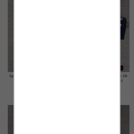
Spodnie damskie jeansy Roz 28-
Spodnie damskie jeansy Roz 28-
33, 1 Kolor Paczka 10 szt
33, 1 Kolor Paczka 10 szt
57.00 zł
57.00 zł
szczegóły
szczegóły