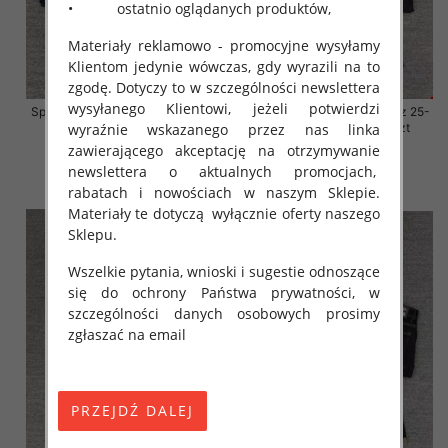
• ostatnio oglądanych produktów,
Materiały reklamowo - promocyjne wysyłamy
Klientom jedynie wówczas, gdy wyrazili na to
zgodę. Dotyczy to w szczególności newslettera
wysyłanego Klientowi, jeżeli potwierdzi
Spodnie damskie jeansy Roz 25-
Spodnie damskie jeansy Roz 25-
30, 1 Kolor Paczka 10 szt
30, 1 Kolor Paczka 10 szt
wyraźnie wskazanego przez nas linka
zawierającego akceptację na otrzymywanie
57.00 zł
57.00 zł
newslettera o aktualnych promocjach,
szczegóły
szczegóły
rabatach i nowościach w naszym Sklepie.
Materiały te dotyczą wyłącznie oferty naszego
Sklepu.
Wszelkie pytania, wnioski i sugestie odnoszące
się do ochrony Państwa prywatności, w
szczególności danych osobowych prosimy
zgłaszać na email