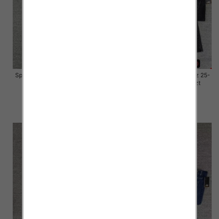
Spodnie damskie jeansy Roz 25-
Spodnie damskie jeansy Roz 25-
30, 1 Kolor Paczka 10 szt
30, 1 Kolor Paczka 10 szt
57.00 zł
57.00 zł
szczegóły
szczegóły