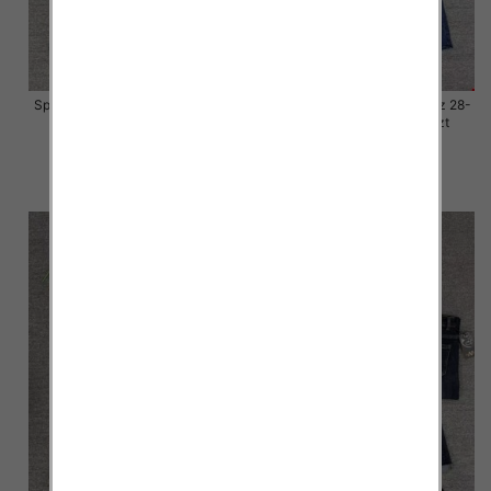
Spodnie damskie jeansy Roz 28-
Spodnie damskie jeansy Roz 28-
33, 1 Kolor Paczka 10 szt
33, 1 Kolor Paczka 10 szt
57.00 zł
57.00 zł
szczegóły
szczegóły