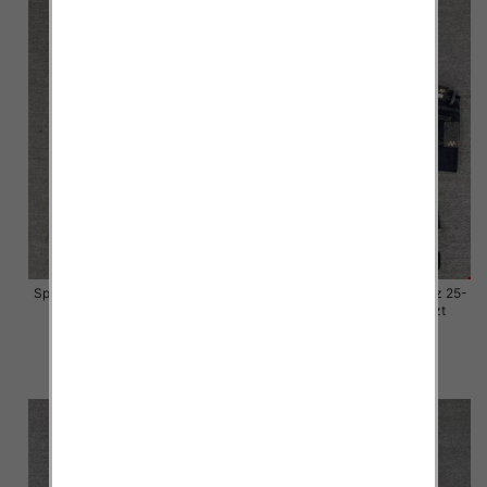
Spodnie damskie jeansy Roz 25-
Spodnie damskie jeansy Roz 25-
30, 1 Kolor Paczka 10 szt
30, 1 Kolor Paczka 10 szt
57.00 zł
57.00 zł
szczegóły
szczegóły