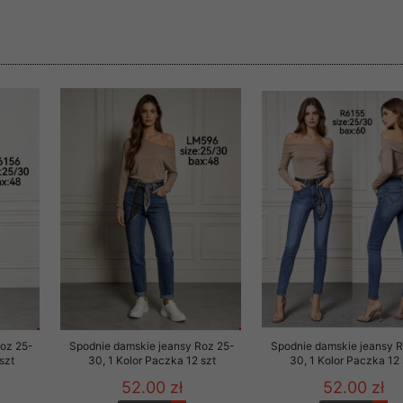
rzetwarzanie przez OMEZ
że wycofanie zgody nie
towania oraz usunięcia
ania zautomatyzowanemu
 przetwarzania Twoich
Roz 25-
Spodnie damskie jeansy Roz 25-
Spodnie damskie jeansy 
szt
30, 1 Kolor Paczka 12 szt
30, 1 Kolor Paczka 12 
ych osobowych.
52.00 zł
52.00 zł
sem udzielonego przez