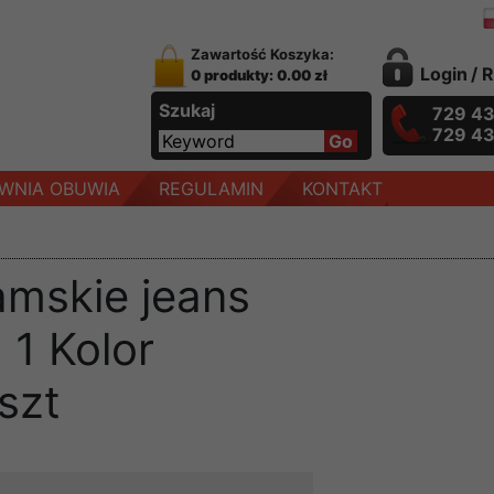
Zawartość Koszyka:
Login
/
R
0 produkty: 0.00 zł
Szukaj
729 4
729 4
WNIA OBUWIA
REGULAMIN
KONTAKT
amskie jeans
 1 Kolor
szt