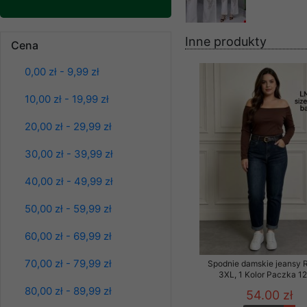
znajdziesz podstawowe
Potrzebujemy na to Two
Inne produkty
Cena
Jeżeli klikniesz przyc
Bluzy damskie Roz
GROUP
Sp. z o.o.
0,00 zł - 9,99 zł
L-3XL. 1 kolor.
Paczka 10 szt
Wyrażenie zgody jest 
10,00 zł - 19,99 zł
39.00 zł
wpływa na zgodność z 
szczegóły
20,00 zł - 29,99 zł
Dodatkowe informacje,
Twoich danych, ograni
30,00 zł - 39,99 zł
podejmowaniu decyzji
danych osobowych) znaj
40,00 zł - 49,99 zł
-------------------------------
50,00 zł - 59,99 zł
Polityka prywatności
60,00 zł - 69,99 zł
Polityka prywatności s
70,00 zł - 79,99 zł
Spodnie damskie jeansy 
3XL, 1 Kolor Paczka 12
Zapewniamy naszym Kli
80,00 zł - 89,99 zł
54.00 zł
Dane osobowe przekaz