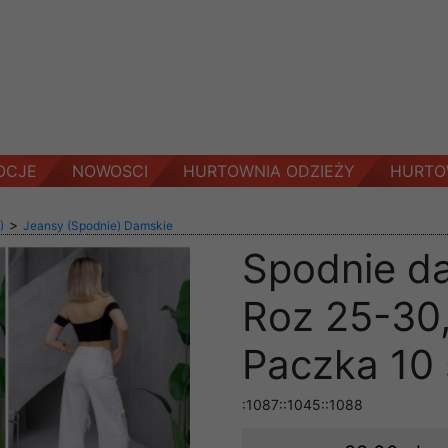
OCJE
NOWOSCI
HURTOWNIA ODZIEŻY
HURTO
>
)
Jeansy (Spodnie) Damskie
Spodnie d
Roz 25-30,
Paczka 10 
:1087::1045::1088