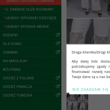
JEANSY (SPODNIE) DAMSKIE
J. DAMSKIE DUŻE ROZMIARY
JEANSY (SPODNIE) DZIECIĘCE
JEANSY SPODNIE MESKIE
DODATKI
Bluzy damskie Roz
L-3XL. 1 kolor.
DLA DOMU
Paczka 10 szt
54.00 zł
Droga Klientko/Drogi Kl
ZABAWKI
szczegóły
NA MIKOŁAJKI
Aby dalej móc dostar
potrzebujemy zgody 
BIŻUTERIA
finansować rozwój na
Twoje dane są u nas be
ODZIEŻ Z POLSKIE
Od 25 maja 2018 roku
ODZIEŻ FRANCJA
kwietnia 2016 r. w sp
ODZIEŻ TURECKA
swobodnego przepływu
"GDPR" lub "Ogólne R
przetwarzaniu Twoich