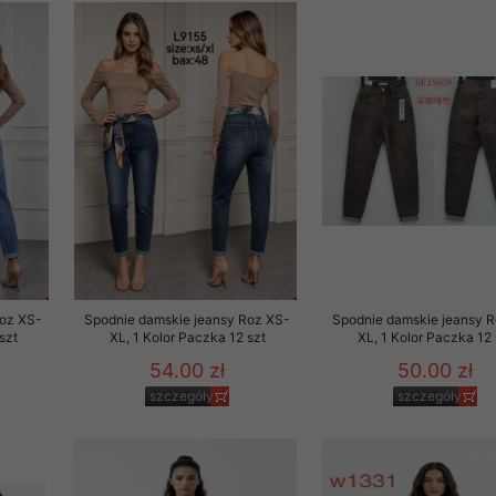
 promocyjne wysyłamy Klientom jedynie wówczas, gdy wyrazili na 
ttera wysyłanego Klientowi, jeżeli potwierdzi wyraźnie wskaz
ację na otrzymywanie newslettera o aktualnych promocjach, ra
ały te dotyczą wyłącznie oferty naszego Sklepu.
oski i sugestie odnoszące się do ochrony Państwa prywatności, 
aszać na email
Roz XS-
Spodnie damskie jeansy Roz XS-
Spodnie damskie jeansy 
szt
XL, 1 Kolor Paczka 12 szt
XL, 1 Kolor Paczka 12 
54.00 zł
50.00 zł
szczegóły
szczegóły