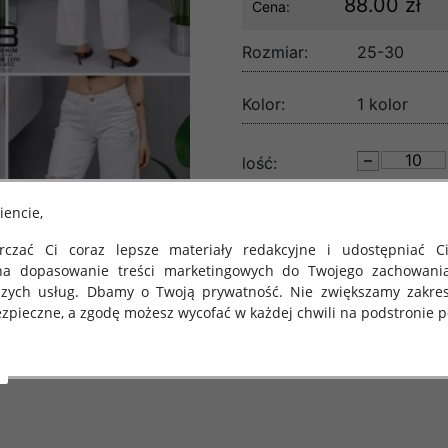
88.00 zł
Cena:
Rozmiar:
25-30
Kolor:
1 kolor
lość:
iencie,
czać Ci coraz lepsze materiały redakcyjne i udostępniać Ci
na dopasowanie treści marketingowych do Twojego zachowani
szych usług. Dbamy o Twoją prywatność. Nie zwiększamy zakre
zpieczne, a zgodę możesz wycofać w każdej chwili na podstronie po
 obowiązuje Rozporządzenie Parlamentu Europejskiego i Rady (U
rawie ochrony osób fizycznych w związku z przetwarzaniem danych
 takich danych oraz uchylenia dyrektywy 95/46/WE (określane 
ozporządzenie o Ochronie Danych"). W związku z tym chcielibyś
 danych oraz zasadach, na jakich odbywa się to po dniu 25 ma