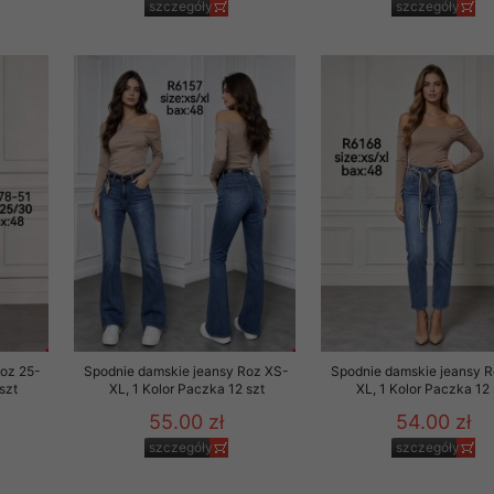
szczegóły
szczegóły
29 sierpnia 1997 r. o
entów przechowujemy na
ją jedynie uprawnieni
o swoich danych w celu
ientów osobom trzecim,
awnionych na podstawie
ne na komputerze Klienta
brania naszej oferty do
zeglądarce internetowej
odłączenie tych plików
pisywane na komputerze
Roz 25-
Spodnie damskie jeansy Roz XS-
Spodnie damskie jeansy 
szt
XL, 1 Kolor Paczka 12 szt
XL, 1 Kolor Paczka 12 
55.00 zł
54.00 zł
szczegóły
szczegóły