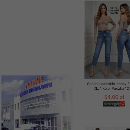
Paczka 10 szt
Materiały reklamowo -
39.00 zł
szczególności newsle
szczegóły
zawierającego akcept
naszym Sklepie. Materi
Wszelkie pytania, wni
osobowych prosimy zgł
Spodnie damskie jeansy 
XL, 1 Kolor Paczka 12 
54.00 zł
szczegóły