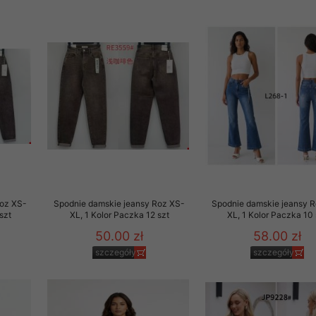
to zgodę. Dotyczy to w
anego przez nas linka
batach i nowościach w
w szczególności danych
Roz XS-
Spodnie damskie jeansy Roz XS-
Spodnie damskie jeansy 
szt
XL, 1 Kolor Paczka 12 szt
XL, 1 Kolor Paczka 10 
50.00 zł
58.00 zł
szczegóły
szczegóły