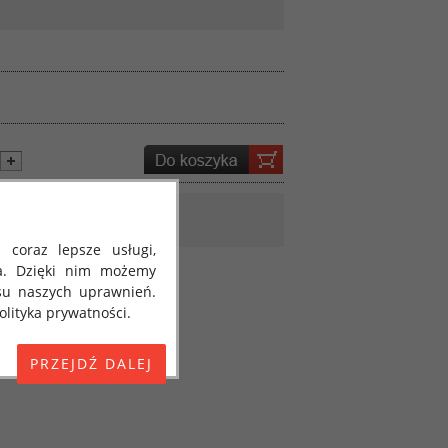
 coraz lepsze usługi,
a. Dzięki nim możemy
su naszych uprawnień.
lityka prywatności.
E) 2016/679 z dnia 27
 osobowych i w sprawie
jako "RODO", "ORODO",
my poinformować Cię o
ja 2018 roku. Poniżej