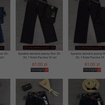
rzetwarzanie przez OMEZ
że wycofanie zgody nie
towania oraz usunięcia
ania zautomatyzowanemu
Roz 25-
Spodnie damskie jeansy Roz 25-
Spodnie damskie jeansy 
 przetwarzania Twoich
szt
30, 1 Kolor Paczka 10 szt
30, 1 Kolor Paczka 10 
61.00 zł
61.00 zł
szczegóły
szczegóły
ych osobowych.
sem udzielonego przez