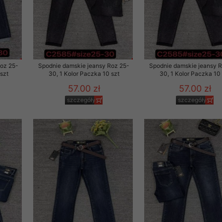
 promocyjne wysyłamy Klientom jedynie wówczas, gdy wyrazili na 
ttera wysyłanego Klientowi, jeżeli potwierdzi wyraźnie wskaz
ację na otrzymywanie newslettera o aktualnych promocjach, ra
ały te dotyczą wyłącznie oferty naszego Sklepu.
oski i sugestie odnoszące się do ochrony Państwa prywatności, 
Roz 25-
Spodnie damskie jeansy Roz 25-
Spodnie damskie jeansy 
aszać na email
szt
30, 1 Kolor Paczka 10 szt
30, 1 Kolor Paczka 10 
57.00 zł
57.00 zł
szczegóły
szczegóły