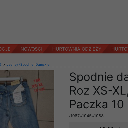
OCJE
NOWOSCI
HURTOWNIA ODZIEŻY
HURTO
>
)
Jeansy (Spodnie) Damskie
Spodnie d
Roz XS-XL,
Paczka 10 
:1087::1045::1088