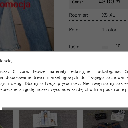
48.00 zł
Cena:
Rozmiar:
XS-XL
Kolor:
1 kolor
lość:
iencie,
czać Ci coraz lepsze materiały redakcyjne i udostępniać Ci
na dopasowanie treści marketingowych do Twojego zachowani
szych usług. Dbamy o Twoją prywatność. Nie zwiększamy zakre
zpieczne, a zgodę możesz wycofać w każdej chwili na podstronie po
 obowiązuje Rozporządzenie Parlamentu Europejskiego i Rady (U
rawie ochrony osób fizycznych w związku z przetwarzaniem danych
 takich danych oraz uchylenia dyrektywy 95/46/WE (określane 
ozporządzenie o Ochronie Danych"). W związku z tym chcielibyś
 danych oraz zasadach, na jakich odbywa się to po dniu 25 ma