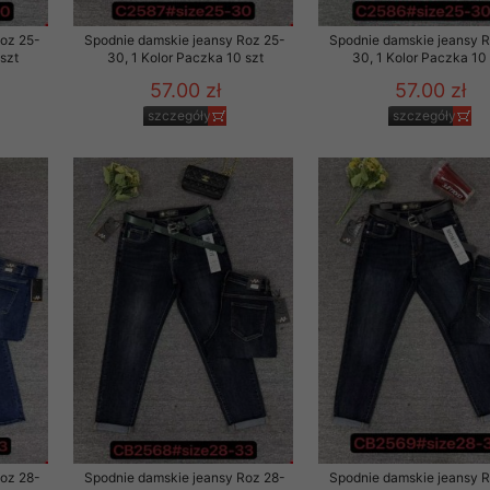
Roz 25-
Spodnie damskie jeansy Roz 25-
Spodnie damskie jeansy 
szt
30, 1 Kolor Paczka 10 szt
30, 1 Kolor Paczka 10 
57.00 zł
57.00 zł
szczegóły
szczegóły
Roz 28-
Spodnie damskie jeansy Roz 28-
Spodnie damskie jeansy 