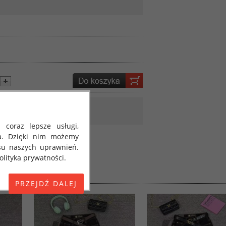
 coraz lepsze usługi,
a. Dzięki nim możemy
su naszych uprawnień.
lityka prywatności.
E) 2016/679 z dnia 27
 osobowych i w sprawie
jako "RODO", "ORODO",
my poinformować Cię o
ja 2018 roku. Poniżej