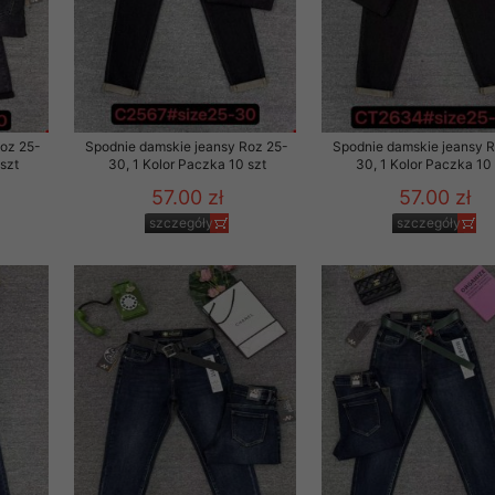
to zgodę. Dotyczy to w
anego przez nas linka
batach i nowościach w
w szczególności danych
Roz 25-
Spodnie damskie jeansy Roz 25-
Spodnie damskie jeansy 
szt
30, 1 Kolor Paczka 10 szt
30, 1 Kolor Paczka 10 
57.00 zł
57.00 zł
szczegóły
szczegóły