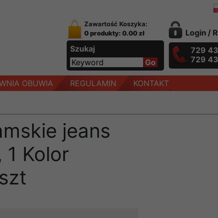
Zawartość Koszyka:
Login
/
R
0 produkty: 0.00 zł
Szukaj
729 4
729 4
WNIA OBUWIA
REGULAMIN
KONTAKT
amskie jeans
 1 Kolor
szt