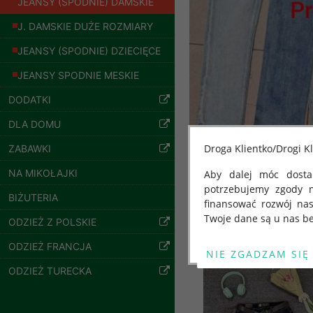
JEANSY (SPODNIE) DAMSKIE
J. DAMSKIE DUŻE ROZMIARY
JEANSY (SPODNIE) DZIECIĘCE
JEANSY SPODNIE MESKIE
DODATKI
Spodnie damskie
DLA DOMU
jeansy Roz 25-30, 1
Kolor Paczka 10 szt
Droga Klientko/Drogi Kl
ZABAWKI
61.00 zł
NA MIKOŁAJKI
Aby dalej móc dostar
szczegóły
potrzebujemy zgody 
BIŻUTERIA
finansować rozwój na
Twoje dane są u nas be
ODZIEŻ Z POLSKIE
Od 25 maja 2018 roku
Inne produkty
ODZIEŻ FRANCJA
kwietnia 2016 r. w sp
ODZIEŻ TURECKA
swobodnego przepływu
"GDPR" lub "Ogólne R
przetwarzaniu Twoich