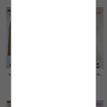
Spodnie damskie Roz 5XL-9XL,
Spodnie damskie Roz 5XL-9XL,
Mix Kolor Paczka 15 szt
Mix Kolor Paczka 15 szt
16.00 zł
16.00 zł
szczegóły
szczegóły