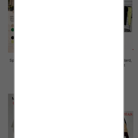
Spodnie damskie Roz S/M-L/XL ,
Spodnie damskie Roz Standard,
Mix Kolor Paczka 10 szt
Mix Kolor Paczka 10 szt
28.00 zł
26.00 zł
szczegóły
szczegóły