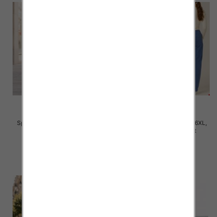
Spodnie damskie Roz 2XL-6XL,
Spodnie damskie Roz 3XL-6XL,
Mix Kolor Paczka 12 szt
Mix Kolor Paczka 12 szt
31.00 zł
32.00 zł
szczegóły
szczegóły