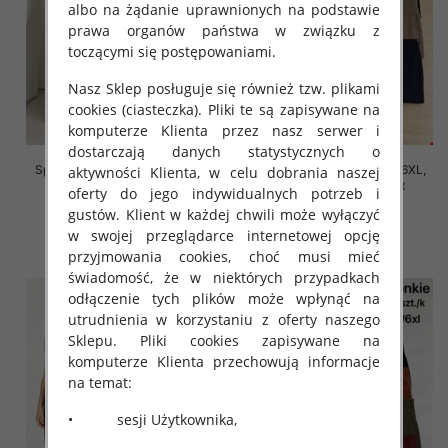
albo na żądanie uprawnionych na podstawie
prawa organów państwa w związku z
toczącymi się postępowaniami.
Nasz Sklep posługuje się również tzw. plikami
cookies (ciasteczka). Pliki te są zapisywane na
komputerze Klienta przez nasz serwer i
dostarczają danych statystycznych o
Spodnie damskie Roz 2XL-6XL,
Spodnie damskie Roz 2XL-6XL,
aktywności Klienta, w celu dobrania naszej
Mix Kolor Paczka 12 szt
Mix Kolor Paczka 12 szt
oferty do jego indywidualnych potrzeb i
16.00 zł
16.00 zł
gustów. Klient w każdej chwili może wyłączyć
w swojej przeglądarce internetowej opcję
szczegóły
szczegóły
przyjmowania cookies, choć musi mieć
świadomość, że w niektórych przypadkach
odłączenie tych plików może wpłynąć na
utrudnienia w korzystaniu z oferty naszego
Sklepu. Pliki cookies zapisywane na
komputerze Klienta przechowują informacje
na temat:
• sesji Użytkownika,