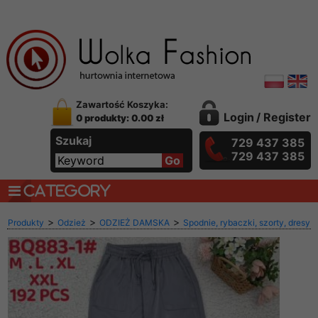
Zawartość Koszyka:
Login
/
Register
0 produkty: 0.00 zł
Szukaj
729 437 385
729 437 385
CATEGORY
>
>
>
Produkty
Odzież
ODZIEŻ DAMSKA
Spodnie, rybaczki, szorty, dresy