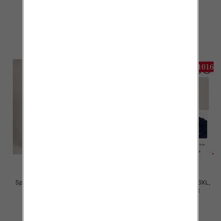
22.00 zł
22.00 zł
szczegóły
szczegóły
Spodnie damskie Roz S/M-L/XL ,
Spodnie damskie Roz 2XL-6XL,
Mix Kolor Paczka 12 szt
Mix Kolor Paczka 12 szt
22.00 zł
28.00 zł
szczegóły
szczegóły