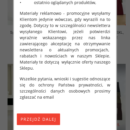
• ostatnio oglądanych produktów,
Materiały reklamowo - promocyjne wysyłamy
Klientom jedynie wówczas, gdy wyrazili na to
zgodę. Dotyczy to w szczególności newslettera
wysyłanego Klientowi, jeżeli potwierdzi
Spodnie damskie Roz 2XL-6XL,
Spodnie damskie Roz 2XL-6XL,
Mix Kolor Paczka 12 szt
Mix Kolor Paczka 12 szt
wyraźnie wskazanego przez nas linka
zawierającego akceptację na otrzymywanie
16.00 zł
16.00 zł
newslettera o aktualnych promocjach,
szczegóły
szczegóły
rabatach i nowościach w naszym Sklepie.
Materiały te dotyczą wyłącznie oferty naszego
Sklepu.
Wszelkie pytania, wnioski i sugestie odnoszące
się do ochrony Państwa prywatności, w
szczególności danych osobowych prosimy
zgłaszać na email