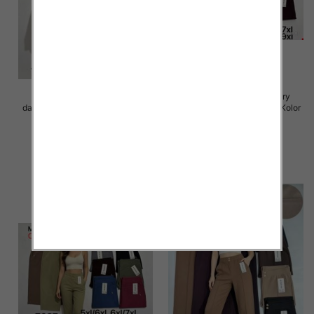
Spodnie 3/4 duże rozmiary
Spodnie 3/4 duże rozmiary
damskie Roz 5XL-9XL, Mix Kolor
damskie Roz 5XL-9XL, Mix Kolor
Paczka 12 szt
Paczka 12 szt
15.00 zł
15.00 zł
szczegóły
szczegóły