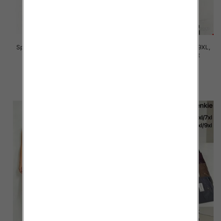
Spodnie damskie Roz 7XL-11XL,
Spodnie damskie Roz 5XL-9XL,
Mix Kolor Paczka 12 szt
Mix Kolor Paczka 12 szt
16.00 zł
16.00 zł
szczegóły
szczegóły