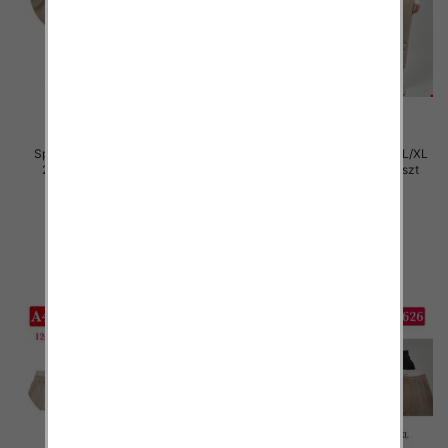
Spodnie damskie Roz S/M-L/XL
Spodnie damskie Roz S/M-L/XL
2XL, Mix Kolor Paczka 12 szt
2XL, Mix Kolor Paczka 12 szt
29.00 zł
29.00 zł
szczegóły
szczegóły