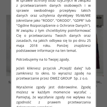
w sprawie ochrony osób fizycznych w związku
z przetwarzaniem danych osobowych i w
szczegóły
szczegóły
sprawie swobodnego przepływu takich
danych oraz uchylenia dyrektywy 95/46/WE
(określane jako "RODO", "ORODO", "GDPR" lub
"Ogólne Rozporządzenie o Ochronie Danych").
W związku z tym chcielibyśmy poinformować
Cię o przetwarzaniu Twoich danych oraz
zasadach, na jakich odbywa się to po dniu 25
maja 2018 roku. Poniżej znajdziesz
podstawowe informacje na ten temat.
Potrzebujemy na to Twojej zgody.
Jeżeli klikniesz przycisk „Przejdź dalej” lub
zamkniesz to okno, to wyrazisz zgodę na
przetwarzanie przez OMEZ GROUP
Sp. z o.o.
Spodnie damskie Roz 2XL-6XL,
Spodnie damskie Roz 2XL-6XL,
Mix Kolor Paczka 12 szt
Mix Kolor Paczka 12 szt
Wyrażenie zgody jest dobrowolne. Zgodę
możesz w każdym momencie wycofać .
16.00 zł
16.00 zł
Pamiętaj, że wycofanie zgody nie wpływa na
szczegóły
szczegóły
zgodność z prawem przetwarzania