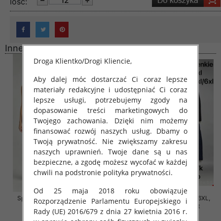
lość:
Inne produkty
Droga Klientko/Drogi Kliencie,
Aby dalej móc dostarczać Ci coraz lepsze
materiały redakcyjne i udostępniać Ci coraz
lepsze usługi, potrzebujemy zgody na
dopasowanie treści marketingowych do
Twojego zachowania. Dzięki nim możemy
finansować rozwój naszych usług. Dbamy o
Twoją prywatność. Nie zwiększamy zakresu
naszych uprawnień. Twoje dane są u nas
bezpieczne, a zgodę możesz wycofać w każdej
chwili na podstronie polityka prywatności.
Od 25 maja 2018 roku obowiązuje
Spodnie damskie Roz 2XL-6XL,
Spodnie damskie Roz 2XL-6XL,
Rozporządzenie Parlamentu Europejskiego i
Mix Kolor Paczka 12 szt
Mix Kolor Paczka 12 szt
Rady (UE) 2016/679 z dnia 27 kwietnia 2016 r.
16.00 zł
16.00 zł