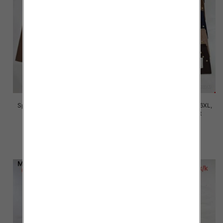
Spodnie damskie Roz 2XL-6XL,
Spodnie damskie Roz 2XL-6XL,
Mix Kolor Paczka 12 szt
Mix Kolor Paczka 12 szt
16.00 zł
16.00 zł
szczegóły
szczegóły