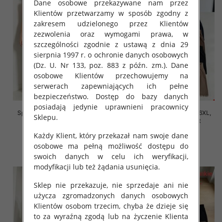
Dane osobowe przekazywane nam przez
Klientów przetwarzamy w sposób zgodny z
zakresem udzielonego przez Klientów
zezwolenia oraz wymogami prawa, w
szczególności zgodnie z ustawą z dnia 29
sierpnia 1997 r. o ochronie danych osobowych
(Dz. U. Nr 133, poz. 883 z późn. zm.). Dane
osobowe Klientów przechowujemy na
serwerach zapewniających ich pełne
bezpieczeństwo. Dostęp do bazy danych
posiadają jedynie uprawnieni pracownicy
Spodnie damskie Roz 2XL-6XL,
Spodnie damskie Roz 2XL-6XL,
Sklepu.
Mix Kolor Paczka 12 szt
Mix Kolor Paczka 12 szt
16.00 zł
16.00 zł
Każdy Klient, który przekazał nam swoje dane
osobowe ma pełną możliwość dostępu do
szczegóły
szczegóły
swoich danych w celu ich weryfikacji,
modyfikacji lub też żądania usunięcia.
Sklep nie przekazuje, nie sprzedaje ani nie
użycza zgromadzonych danych osobowych
Klientów osobom trzecim, chyba że dzieje się
to za wyraźną zgodą lub na życzenie Klienta