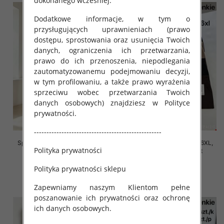
dokonanego wcześniej.
Dodatkowe informacje, w tym o
przysługujących uprawnieniach (prawo
dostępu, sprostowania oraz usunięcia Twoich
danych, ograniczenia ich przetwarzania,
prawo do ich przenoszenia, niepodlegania
zautomatyzowanemu podejmowaniu decyzji,
w tym profilowaniu, a także prawo wyrażenia
sprzeciwu wobec przetwarzania Twoich
danych osobowych) znajdziesz w Polityce
prywatności.
---------------------------------------------------
Spodnie damskie Roz 2XL-6XL,
Spodnie damskie Roz 2XL-6XL,
Polityka prywatności
Mix Kolor Paczka 12 szt
Mix Kolor Paczka 12 szt
16.00 zł
16.00 zł
Polityka prywatności sklepu
szczegóły
szczegóły
Zapewniamy naszym Klientom pełne
poszanowanie ich prywatności oraz ochronę
ich danych osobowych.