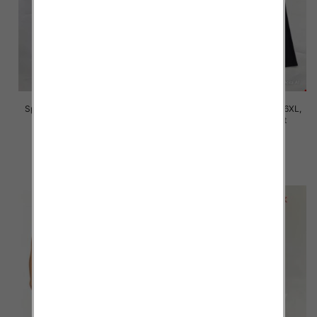
Spodnie damskie Roz 2XL-6XL,
Spodnie damskie Roz 2XL-6XL,
Mix Kolor Paczka 12 szt
Mix Kolor Paczka 12 szt
16.00 zł
16.00 zł
szczegóły
szczegóły