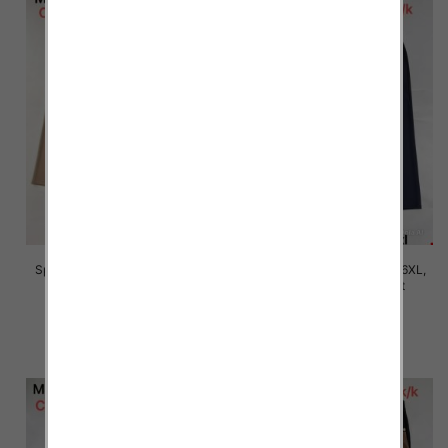
Spodnie damskie Roz 2XL-6XL,
Spodnie damskie Roz 2XL-6XL,
Mix Kolor Paczka 12 szt
Mix Kolor Paczka 12 szt
16.00 zł
16.00 zł
szczegóły
szczegóły