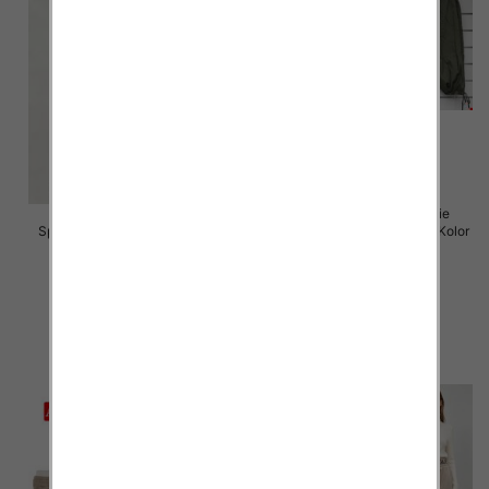
Spodnie damskie (Włoskie
Spodnie damskie Roz 5XL-9XL,
produkt) Roz Standard, Mix Kolor
Mix Kolor Paczka 15 szt
Paczka 5 szt
16.00 zł
55.00 zł
szczegóły
szczegóły