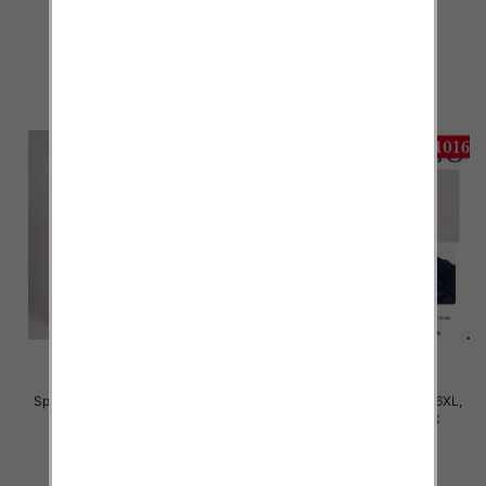
22.00 zł
22.00 zł
szczegóły
szczegóły
Spodnie damskie Roz S/M-L/XL ,
Spodnie damskie Roz 2XL-6XL,
Mix Kolor Paczka 12 szt
Mix Kolor Paczka 12 szt
22.00 zł
28.00 zł
szczegóły
szczegóły