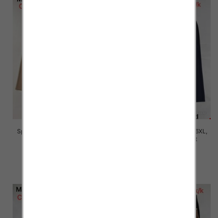
Spodnie damskie Roz 2XL-6XL,
Spodnie damskie Roz 2XL-6XL,
Mix Kolor Paczka 12 szt
Mix Kolor Paczka 12 szt
16.00 zł
16.00 zł
szczegóły
szczegóły