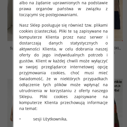
albo na żądanie uprawnionych na podstawie
prawa organów państwa w związku z
toczącymi się postępowaniami.
Nasz Sklep posługuje się również tzw. plikami
cookies (ciasteczka). Pliki te są zapisywane na
komputerze Klienta przez nasz serwer i
dostarczają danych statystycznych o
Spodnie damskie Roz 2XL-6XL,
Spodnie damskie Roz 2XL-6XL,
aktywności Klienta, w celu dobrania naszej
Mix Kolor Paczka 12 szt
Mix Kolor Paczka 12 szt
oferty do jego indywidualnych potrzeb i
16.00 zł
16.00 zł
gustów. Klient w każdej chwili może wyłączyć
w swojej przeglądarce internetowej opcję
szczegóły
szczegóły
przyjmowania cookies, choć musi mieć
świadomość, że w niektórych przypadkach
odłączenie tych plików może wpłynąć na
utrudnienia w korzystaniu z oferty naszego
Sklepu. Pliki cookies zapisywane na
komputerze Klienta przechowują informacje
na temat:
• sesji Użytkownika,