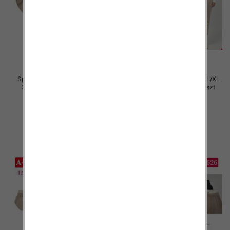
Spodnie damskie Roz S/M-L/XL
Spodnie damskie Roz S/M-L/XL
2XL, Mix Kolor Paczka 12 szt
2XL, Mix Kolor Paczka 12 szt
29.00 zł
29.00 zł
szczegóły
szczegóły