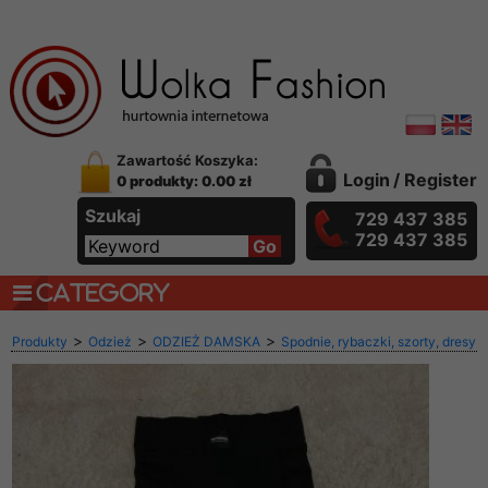
Zawartość Koszyka:
Login
/
Register
0 produkty: 0.00 zł
Szukaj
729 437 385
729 437 385
CATEGORY
>
>
>
Produkty
Odzież
ODZIEŻ DAMSKA
Spodnie, rybaczki, szorty, dresy