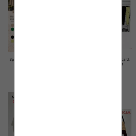
Spodnie damskie Roz S/M-L/XL ,
Spodnie damskie Roz Standard,
Mix Kolor Paczka 10 szt
Mix Kolor Paczka 10 szt
28.00 zł
26.00 zł
szczegóły
szczegóły