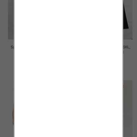
Spodnie damskie Roz 2XL-6XL,
Spodnie damskie Roz 2XL-6XL,
Mix Kolor Paczka 12 szt
Mix Kolor Paczka 12 szt
16.00 zł
16.00 zł
szczegóły
szczegóły