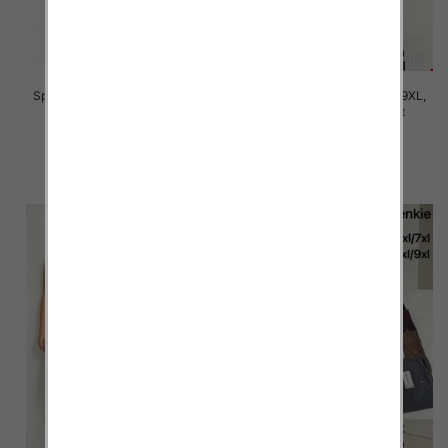
Spodnie damskie Roz 7XL-11XL,
Spodnie damskie Roz 5XL-9XL,
Mix Kolor Paczka 12 szt
Mix Kolor Paczka 12 szt
16.00 zł
16.00 zł
szczegóły
szczegóły