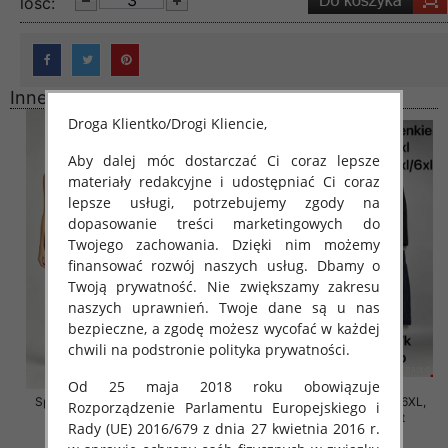
lość:
Inne produkty
Droga Klientko/Drogi Kliencie,
Aby dalej móc dostarczać Ci coraz lepsze
materiały redakcyjne i udostępniać Ci coraz
lepsze usługi, potrzebujemy zgody na
dopasowanie treści marketingowych do
Twojego zachowania. Dzięki nim możemy
finansować rozwój naszych usług. Dbamy o
Twoją prywatność. Nie zwiększamy zakresu
naszych uprawnień. Twoje dane są u nas
bezpieczne, a zgodę możesz wycofać w każdej
chwili na podstronie polityka prywatności.
Od 25 maja 2018 roku obowiązuje
Spodnie damskie Roz 2XL-6XL,
Spodnie damskie Roz 2XL-6XL,
Rozporządzenie Parlamentu Europejskiego i
Mix Kolor Paczka 12 szt
Mix Kolor Paczka 12 szt
Rady (UE) 2016/679 z dnia 27 kwietnia 2016 r.
16.00 zł
16.00 zł