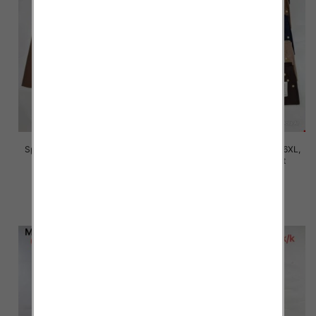
Spodnie damskie Roz 2XL-6XL,
Spodnie damskie Roz 2XL-6XL,
Mix Kolor Paczka 12 szt
Mix Kolor Paczka 12 szt
16.00 zł
16.00 zł
szczegóły
szczegóły