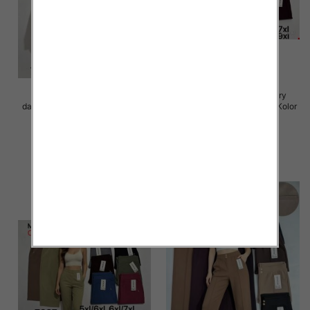
Spodnie 3/4 duże rozmiary
Spodnie 3/4 duże rozmiary
damskie Roz 5XL-9XL, Mix Kolor
damskie Roz 5XL-9XL, Mix Kolor
Paczka 12 szt
Paczka 12 szt
15.00 zł
15.00 zł
szczegóły
szczegóły