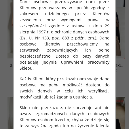
Dane osobowe przekazywane nam przez
Klientów przetwarzamy w sposób zgodny z
zakresem udzielonego przez Klientów
zezwolenia oraz wymogami prawa, w
szczególności zgodnie z ustawą z dnia 29
sierpnia 1997 r. o ochronie danych osobowych
(Dz. U. Nr 133, poz. 883 z późn. zm.). Dane
osobowe Klientów przechowujemy na
serwerach zapewniających ich pełne
bezpieczeństwo. Dostęp do bazy danych
posiadają jedynie uprawnieni pracownicy
Spodnie damskie Roz 2XL-6XL,
Spodnie damskie Roz 2XL-6XL,
Sklepu.
Mix Kolor Paczka 12 szt
Mix Kolor Paczka 12 szt
16.00 zł
16.00 zł
Każdy Klient, który przekazał nam swoje dane
osobowe ma pełną możliwość dostępu do
szczegóły
szczegóły
swoich danych w celu ich weryfikacji,
modyfikacji lub też żądania usunięcia.
Sklep nie przekazuje, nie sprzedaje ani nie
użycza zgromadzonych danych osobowych
Klientów osobom trzecim, chyba że dzieje się
to za wyraźną zgodą lub na życzenie Klienta