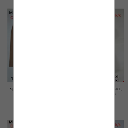
Spodnie damskie Roz 5XL-9XL,
Spodnie damskie Roz 5XL-9XL,
Mix Kolor Paczka 15 szt
Mix Kolor Paczka 15 szt
16.00 zł
16.00 zł
szczegóły
szczegóły