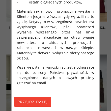
• ostatnio oglądanych produktów,
Materiały reklamowo - promocyjne wysyłamy
Klientom jedynie wówczas, gdy wyrazili na to
zgodę. Dotyczy to w szczególności newslettera
wysyłanego Klientowi, jeżeli potwierdzi
Spodnie damskie Roz 2XL-6XL,
Spodnie damskie Roz 2XL-6XL,
Mix Kolor Paczka 12 szt
Mix Kolor Paczka 12 szt
wyraźnie wskazanego przez nas linka
zawierającego akceptację na otrzymywanie
16.00 zł
16.00 zł
newslettera o aktualnych promocjach,
szczegóły
szczegóły
rabatach i nowościach w naszym Sklepie.
Materiały te dotyczą wyłącznie oferty naszego
Sklepu.
Wszelkie pytania, wnioski i sugestie odnoszące
się do ochrony Państwa prywatności, w
szczególności danych osobowych prosimy
zgłaszać na email