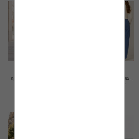
Spodnie damskie Roz 2XL-6XL,
Spodnie damskie Roz 3XL-6XL,
Mix Kolor Paczka 12 szt
Mix Kolor Paczka 12 szt
31.00 zł
32.00 zł
szczegóły
szczegóły