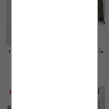
Spodnie damskie (Włoskie
Spodnie damskie Roz 5XL-9XL,
produkt) Roz Standard, Mix Kolor
Mix Kolor Paczka 15 szt
Paczka 5 szt
16.00 zł
55.00 zł
szczegóły
szczegóły