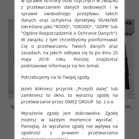
w sprawie ochrony osób fizycznych w związku
z przetwarzaniem danych osobowych i w
szczegóły
szczegóły
sprawie swobodnego przepływu takich
danych oraz uchylenia dyrektywy 95/46/WE
(określane jako "RODO", "ORODO", "GDPR" lub
"Ogólne Rozporządzenie o Ochronie Danych").
W związku z tym chcielibyśmy poinformować
Cię o przetwarzaniu Twoich danych oraz
zasadach, na jakich odbywa się to po dniu 25
maja 2018 roku. Poniżej znajdziesz
podstawowe informacje na ten temat.
Potrzebujemy na to Twojej zgody.
Jeżeli klikniesz przycisk „Przejdź dalej” lub
zamkniesz to okno, to wyrazisz zgodę na
przetwarzanie przez OMEZ GROUP
Sp. z o.o.
Spodnie damskie Roz 2XL-6XL,
Spodnie damskie Roz 2XL-6XL,
Mix Kolor Paczka 12 szt
Mix Kolor Paczka 12 szt
Wyrażenie zgody jest dobrowolne. Zgodę
możesz w każdym momencie wycofać .
16.00 zł
16.00 zł
Pamiętaj, że wycofanie zgody nie wpływa na
szczegóły
szczegóły
zgodność z prawem przetwarzania