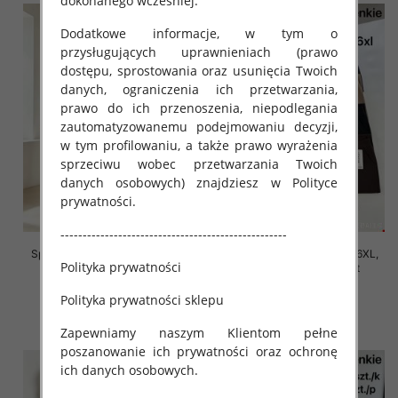
dokonanego wcześniej.
Dodatkowe informacje, w tym o
przysługujących uprawnieniach (prawo
dostępu, sprostowania oraz usunięcia Twoich
danych, ograniczenia ich przetwarzania,
prawo do ich przenoszenia, niepodlegania
zautomatyzowanemu podejmowaniu decyzji,
w tym profilowaniu, a także prawo wyrażenia
sprzeciwu wobec przetwarzania Twoich
danych osobowych) znajdziesz w Polityce
prywatności.
---------------------------------------------------
Spodnie damskie Roz 2XL-6XL,
Spodnie damskie Roz 2XL-6XL,
Polityka prywatności
Mix Kolor Paczka 12 szt
Mix Kolor Paczka 12 szt
16.00 zł
16.00 zł
Polityka prywatności sklepu
szczegóły
szczegóły
Zapewniamy naszym Klientom pełne
poszanowanie ich prywatności oraz ochronę
ich danych osobowych.