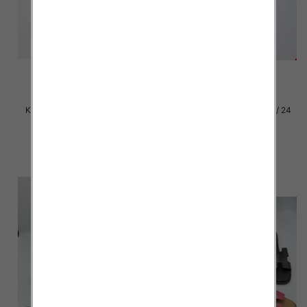
Klapki damskie Roz 36-42 / 12
Klapki damskie Roz 36-41 / 24
par
par
27.00 zł
15.00 zł
szczegóły
szczegóły