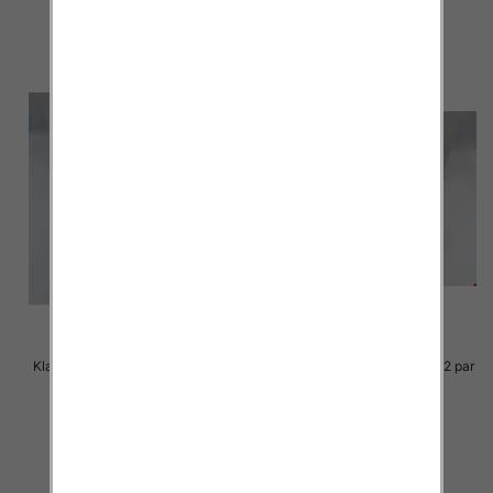
szczegóły
szczegóły
Klapki Męskie Roz 36-41 / 12 par
Klapki Męskie Roz 36-41 / 12 par
23.00 zł
23.00 zł
szczegóły
szczegóły