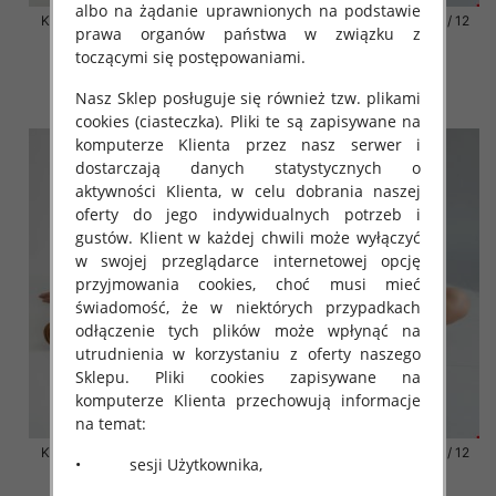
albo na żądanie uprawnionych na podstawie
Klapki damskie Roz 36-42 / 12
Klapki damskie Roz 36-42 / 12
prawa organów państwa w związku z
par
par
toczącymi się postępowaniami.
41.00 zł
41.00 zł
Nasz Sklep posługuje się również tzw. plikami
szczegóły
szczegóły
cookies (ciasteczka). Pliki te są zapisywane na
komputerze Klienta przez nasz serwer i
dostarczają danych statystycznych o
aktywności Klienta, w celu dobrania naszej
oferty do jego indywidualnych potrzeb i
gustów. Klient w każdej chwili może wyłączyć
w swojej przeglądarce internetowej opcję
przyjmowania cookies, choć musi mieć
świadomość, że w niektórych przypadkach
odłączenie tych plików może wpłynąć na
utrudnienia w korzystaniu z oferty naszego
Sklepu. Pliki cookies zapisywane na
komputerze Klienta przechowują informacje
na temat:
Klapki damskie Roz 36-42 / 12
Klapki damskie Roz 36-42 / 12
• sesji Użytkownika,
par
par