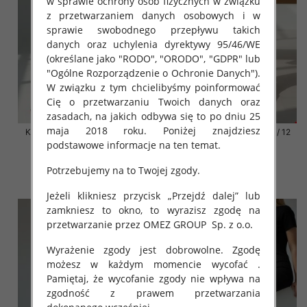
w sprawie ochrony osób fizycznych w związku
z przetwarzaniem danych osobowych i w
sprawie swobodnego przepływu takich
danych oraz uchylenia dyrektywy 95/46/WE
(określane jako "RODO", "ORODO", "GDPR" lub
"Ogólne Rozporządzenie o Ochronie Danych").
W związku z tym chcielibyśmy poinformować
Cię o przetwarzaniu Twoich danych oraz
zasadach, na jakich odbywa się to po dniu 25
maja 2018 roku. Poniżej znajdziesz
Klapki damskie Roz 36-42 / 12
Klapki damskie Roz 36-42 / 12
par
par
podstawowe informacje na ten temat.
41.00 zł
41.00 zł
Potrzebujemy na to Twojej zgody.
szczegóły
szczegóły
Jeżeli klikniesz przycisk „Przejdź dalej” lub
zamkniesz to okno, to wyrazisz zgodę na
przetwarzanie przez OMEZ GROUP
Sp. z o.o.
Wyrażenie zgody jest dobrowolne. Zgodę
możesz w każdym momencie wycofać .
Pamiętaj, że wycofanie zgody nie wpływa na
zgodność z prawem przetwarzania