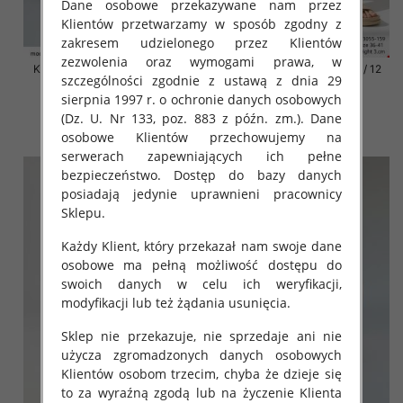
Dane osobowe przekazywane nam przez
Klientów przetwarzamy w sposób zgodny z
zakresem udzielonego przez Klientów
zezwolenia oraz wymogami prawa, w
Klapki damskie Roz 36-42 / 12
Klapki damskie Roz 36-42 / 12
szczególności zgodnie z ustawą z dnia 29
par
par
sierpnia 1997 r. o ochronie danych osobowych
41.00 zł
41.00 zł
(Dz. U. Nr 133, poz. 883 z późn. zm.). Dane
szczegóły
szczegóły
osobowe Klientów przechowujemy na
serwerach zapewniających ich pełne
bezpieczeństwo. Dostęp do bazy danych
posiadają jedynie uprawnieni pracownicy
Sklepu.
Każdy Klient, który przekazał nam swoje dane
osobowe ma pełną możliwość dostępu do
swoich danych w celu ich weryfikacji,
modyfikacji lub też żądania usunięcia.
Sklep nie przekazuje, nie sprzedaje ani nie
użycza zgromadzonych danych osobowych
Klientów osobom trzecim, chyba że dzieje się
to za wyraźną zgodą lub na życzenie Klienta