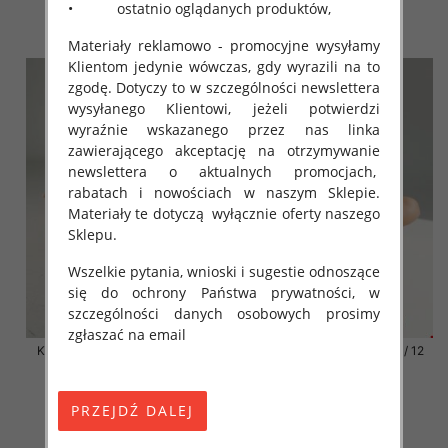
41.00 zł
41.00 zł
• ostatnio oglądanych produktów,
szczegóły
szczegóły
Materiały reklamowo - promocyjne wysyłamy
Klientom jedynie wówczas, gdy wyrazili na to
zgodę. Dotyczy to w szczególności newslettera
wysyłanego Klientowi, jeżeli potwierdzi
wyraźnie wskazanego przez nas linka
zawierającego akceptację na otrzymywanie
newslettera o aktualnych promocjach,
rabatach i nowościach w naszym Sklepie.
Materiały te dotyczą wyłącznie oferty naszego
Sklepu.
Wszelkie pytania, wnioski i sugestie odnoszące
się do ochrony Państwa prywatności, w
szczególności danych osobowych prosimy
zgłaszać na email
Klapki damskie Roz 36-42 / 12
Klapki damskie Roz 36-42 / 12
par
par
41.00 zł
41.00 zł
szczegóły
szczegóły