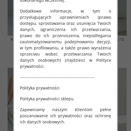
dokonanego wcześniej.
Dodatkowe informacje, w tym o
przysługujących uprawnieniach (prawo
dostępu, sprostowania oraz usunięcia Twoich
danych, ograniczenia ich przetwarzania,
prawo do ich przenoszenia, niepodlegania
Klapki damskie Roz 36-42 / 12
Klapki damskie Roz 36-42 / 12
zautomatyzowanemu podejmowaniu decyzji,
par
par
w tym profilowaniu, a także prawo wyrażenia
41.00 zł
41.00 zł
sprzeciwu wobec przetwarzania Twoich
danych osobowych) znajdziesz w Polityce
szczegóły
szczegóły
prywatności.
---------------------------------------------------
Polityka prywatności
Polityka prywatności sklepu
Zapewniamy naszym Klientom pełne
poszanowanie ich prywatności oraz ochronę
ich danych osobowych.