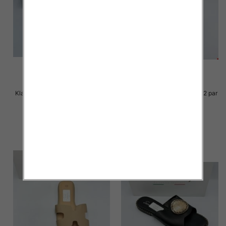
Klapki Męskie Roz 36-41 / 12 par
Klapki Męskie Roz 36-41 / 12 par
23.00 zł
23.00 zł
szczegóły
szczegóły