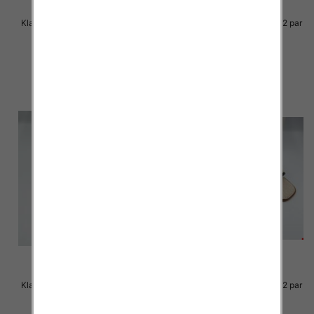
Klapki Męskie Roz 36-41 / 12 par
Klapki Męskie Roz 36-41 / 12 par
27.00 zł
25.00 zł
szczegóły
szczegóły
Klapki Męskie Roz 36-41 / 12 par
Klapki Męskie Roz 36-41 / 12 par
23.00 zł
23.00 zł