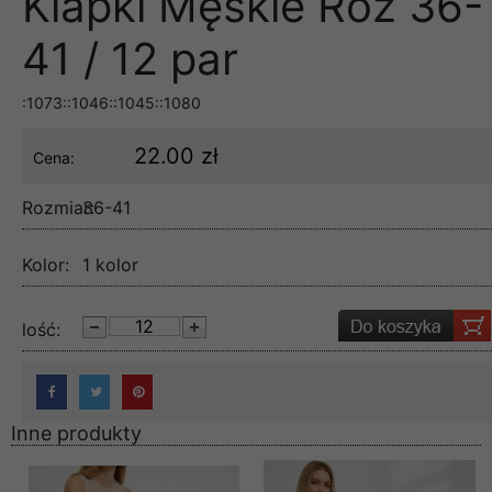
Klapki Męskie Roz 36-
41 / 12 par
:1073::1046::1045::1080
22.00 zł
Cena:
Rozmiar:
36-41
Kolor:
1 kolor
lość:
Inne produkty