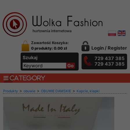
Zawartość Koszyka:
Login
/
Register
0 produkty: 0.00 zł
Szukaj
729 437 385
729 437 385
CATEGORY
>
>
>
Produkty
obuwie
OBUWIE DAMSKIE
Kapcie, klapki