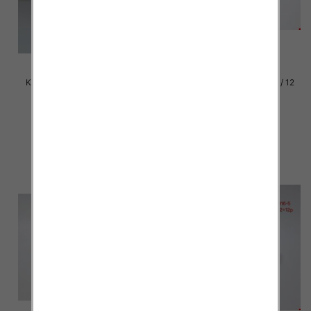
Klapki damskie Roz 36-42 / 12
Klapki damskie Roz 36-42 / 12
par
par
39.00 zł
37.00 zł
szczegóły
szczegóły