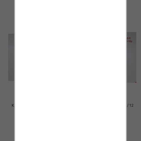
szczegóły
szczegóły
Klapki damskie Roz 36-42 / 12
Klapki damskie Roz 36-42 / 12
par
par
29.00 zł
29.00 zł
szczegóły
szczegóły