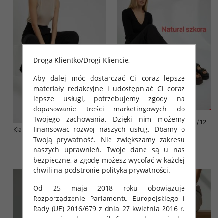
Droga Klientko/Drogi Kliencie,
Aby dalej móc dostarczać Ci coraz lepsze
materiały redakcyjne i udostępniać Ci coraz
lepsze usługi, potrzebujemy zgody na
dopasowanie treści marketingowych do
Twojego zachowania. Dzięki nim możemy
Klapki damskie Roz 36-42 / 12
finansować rozwój naszych usług. Dbamy o
Klapki damskie Roz 36-41 / 12 par
par
Twoją prywatność. Nie zwiększamy zakresu
72.00 zł
76.00 zł
naszych uprawnień. Twoje dane są u nas
szczegóły
szczegóły
bezpieczne, a zgodę możesz wycofać w każdej
chwili na podstronie polityka prywatności.
Od 25 maja 2018 roku obowiązuje
Rozporządzenie Parlamentu Europejskiego i
Rady (UE) 2016/679 z dnia 27 kwietnia 2016 r.