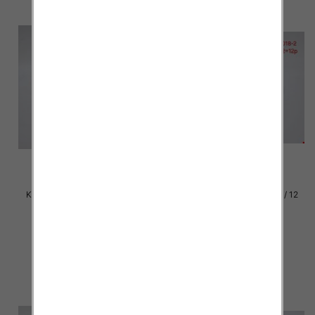
Klapki damskie Roz 36-42 / 12
Klapki damskie Roz 36-42 / 12
par
par
29.00 zł
29.00 zł
szczegóły
szczegóły