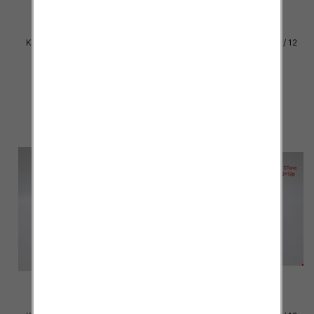
Klapki damskie Roz 36-42 / 12
Klapki damskie Roz 36-42 / 12
par
par
37.00 zł
37.00 zł
szczegóły
szczegóły