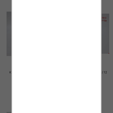
Klapki damskie Roz 36-42 / 12
Klapki damskie Roz 36-42 / 12
par
par
29.00 zł
29.00 zł
szczegóły
szczegóły