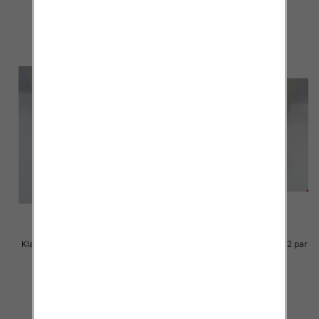
szczegóły
szczegóły
Klapki Męskie Roz 36-41 / 12 par
Klapki Męskie Roz 36-41 / 12 par
23.00 zł
23.00 zł
szczegóły
szczegóły