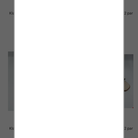
Klapki Męskie Roz 36-41 / 12 par
Klapki Męskie Roz 36-41 / 12 par
27.00 zł
25.00 zł
szczegóły
szczegóły
Klapki Męskie Roz 36-41 / 12 par
Klapki Męskie Roz 36-41 / 12 par
23.00 zł
23.00 zł