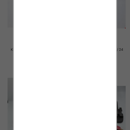
Klapki damskie Roz 36-42 / 12
Klapki damskie Roz 36-41 / 24
par
par
27.00 zł
15.00 zł
szczegóły
szczegóły