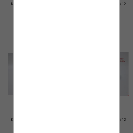
Klapki damskie Roz 36-42 / 12
Klapki damskie Roz 36-42 / 12
par
par
30.00 zł
30.00 zł
szczegóły
szczegóły
Klapki damskie Roz 36-42 / 12
Klapki damskie Roz 36-42 / 12
par
par