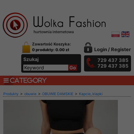
Zawartość Koszyka:
Login
/
Register
0 produkty: 0.00 zł
Szukaj
729 437 385
729 437 385
CATEGORY
>
>
>
Produkty
obuwie
OBUWIE DAMSKIE
Kapcie, klapki