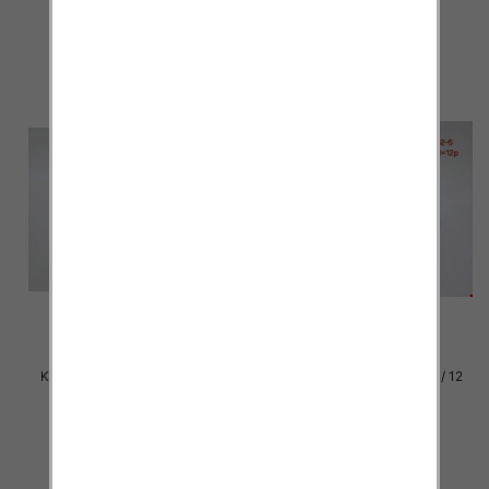
30.00 zł
29.00 zł
szczegóły
szczegóły
Klapki damskie Roz 36-42 / 12
Klapki damskie Roz 36-42 / 12
par
par
29.00 zł
29.00 zł
szczegóły
szczegóły