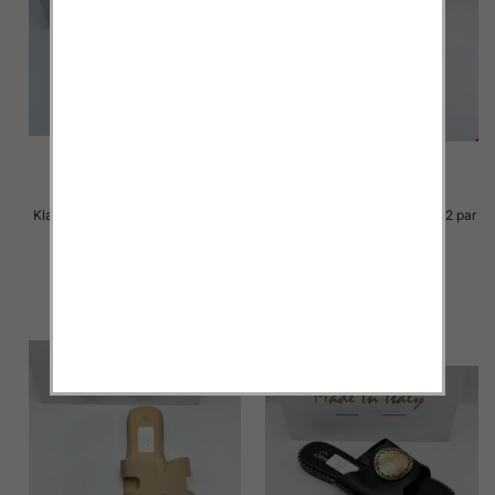
Klapki Męskie Roz 36-41 / 12 par
Klapki Męskie Roz 36-41 / 12 par
23.00 zł
23.00 zł
szczegóły
szczegóły