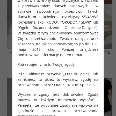
w sprawie ochrony osób fizycznych w związku
z przetwarzaniem danych osobowych i w
sprawie swobodnego przepływu takich
danych oraz uchylenia dyrektywy 95/46/WE
(określane jako "RODO", "ORODO", "GDPR" lub
"Ogólne Rozporządzenie o Ochronie Danych").
W związku z tym chcielibyśmy poinformować
Cię o przetwarzaniu Twoich danych oraz
zasadach, na jakich odbywa się to po dniu 25
maja 2018 roku. Poniżej znajdziesz
Klapki damskie Roz 36-42 / 12
Klapki damskie Roz 36-42 / 12
podstawowe informacje na ten temat.
par
par
41.00 zł
41.00 zł
Potrzebujemy na to Twojej zgody.
szczegóły
szczegóły
Jeżeli klikniesz przycisk „Przejdź dalej” lub
zamkniesz to okno, to wyrazisz zgodę na
przetwarzanie przez OMEZ GROUP
Sp. z o.o.
Wyrażenie zgody jest dobrowolne. Zgodę
możesz w każdym momencie wycofać .
Pamiętaj, że wycofanie zgody nie wpływa na
zgodność z prawem przetwarzania