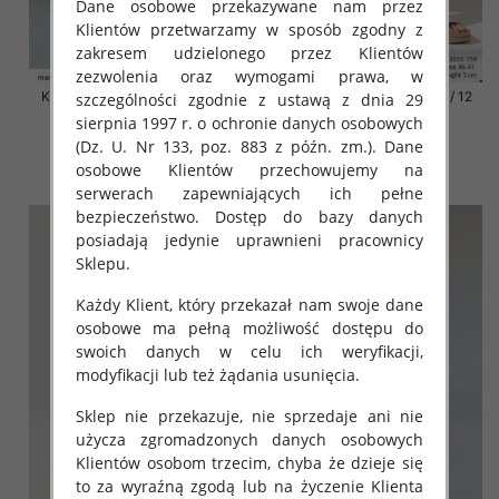
Dane osobowe przekazywane nam przez
Klientów przetwarzamy w sposób zgodny z
zakresem udzielonego przez Klientów
zezwolenia oraz wymogami prawa, w
Klapki damskie Roz 36-42 / 12
Klapki damskie Roz 36-42 / 12
szczególności zgodnie z ustawą z dnia 29
par
par
sierpnia 1997 r. o ochronie danych osobowych
(Dz. U. Nr 133, poz. 883 z późn. zm.). Dane
41.00 zł
41.00 zł
osobowe Klientów przechowujemy na
szczegóły
szczegóły
serwerach zapewniających ich pełne
bezpieczeństwo. Dostęp do bazy danych
posiadają jedynie uprawnieni pracownicy
Sklepu.
Każdy Klient, który przekazał nam swoje dane
osobowe ma pełną możliwość dostępu do
swoich danych w celu ich weryfikacji,
modyfikacji lub też żądania usunięcia.
Sklep nie przekazuje, nie sprzedaje ani nie
użycza zgromadzonych danych osobowych
Klientów osobom trzecim, chyba że dzieje się
to za wyraźną zgodą lub na życzenie Klienta