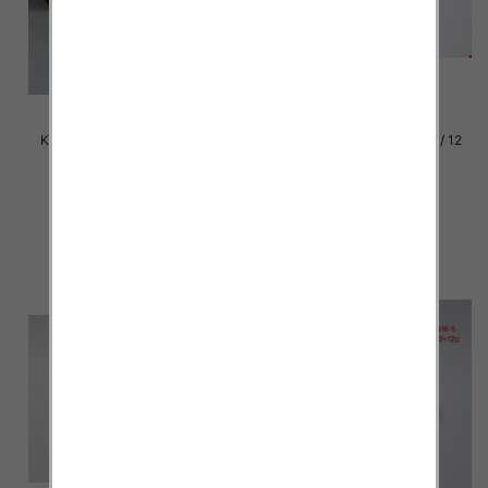
Klapki damskie Roz 36-42 / 12
Klapki damskie Roz 36-42 / 12
par
par
39.00 zł
37.00 zł
szczegóły
szczegóły