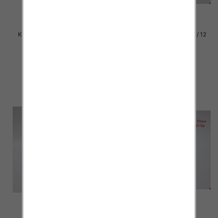
Klapki damskie Roz 36-42 / 12
Klapki damskie Roz 36-42 / 12
par
par
37.00 zł
37.00 zł
szczegóły
szczegóły