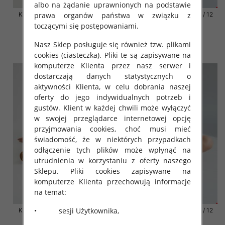
albo na żądanie uprawnionych na podstawie
prawa organów państwa w związku z
Klapki damskie Roz 36-42 / 12
Klapki damskie Roz 36-42 / 12
par
par
toczącymi się postępowaniami.
41.00 zł
41.00 zł
Nasz Sklep posługuje się również tzw. plikami
szczegóły
szczegóły
cookies (ciasteczka). Pliki te są zapisywane na
komputerze Klienta przez nasz serwer i
dostarczają danych statystycznych o
aktywności Klienta, w celu dobrania naszej
oferty do jego indywidualnych potrzeb i
gustów. Klient w każdej chwili może wyłączyć
w swojej przeglądarce internetowej opcję
przyjmowania cookies, choć musi mieć
świadomość, że w niektórych przypadkach
odłączenie tych plików może wpłynąć na
utrudnienia w korzystaniu z oferty naszego
Sklepu. Pliki cookies zapisywane na
komputerze Klienta przechowują informacje
na temat:
• sesji Użytkownika,
Klapki damskie Roz 36-42 / 12
Klapki damskie Roz 36-42 / 12
par
par