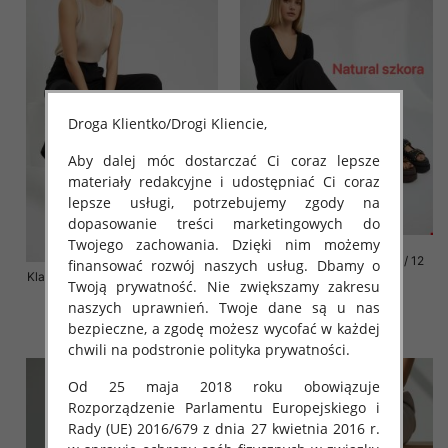
Droga Klientko/Drogi Kliencie,
Aby dalej móc dostarczać Ci coraz lepsze
materiały redakcyjne i udostępniać Ci coraz
lepsze usługi, potrzebujemy zgody na
dopasowanie treści marketingowych do
Twojego zachowania. Dzięki nim możemy
Klapki damskie Roz 36-42 / 12
finansować rozwój naszych usług. Dbamy o
Klapki damskie Roz 36-41 / 12 par
par
Twoją prywatność. Nie zwiększamy zakresu
72.00 zł
76.00 zł
naszych uprawnień. Twoje dane są u nas
bezpieczne, a zgodę możesz wycofać w każdej
szczegóły
szczegóły
chwili na podstronie polityka prywatności.
Od 25 maja 2018 roku obowiązuje
Rozporządzenie Parlamentu Europejskiego i
Rady (UE) 2016/679 z dnia 27 kwietnia 2016 r.