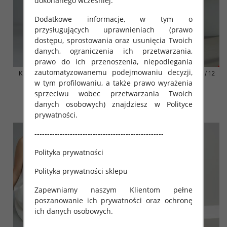
dokonanego wcześniej.
Dodatkowe informacje, w tym o
przysługujących uprawnieniach (prawo
dostępu, sprostowania oraz usunięcia Twoich
danych, ograniczenia ich przetwarzania,
prawo do ich przenoszenia, niepodlegania
zautomatyzowanemu podejmowaniu decyzji,
Klapki damskie Roz 36-42 / 12
Klapki damskie Roz 36-42 / 12
par
par
w tym profilowaniu, a także prawo wyrażenia
sprzeciwu wobec przetwarzania Twoich
41.00 zł
41.00 zł
danych osobowych) znajdziesz w Polityce
szczegóły
szczegóły
prywatności.
---------------------------------------------------
Polityka prywatności
Polityka prywatności sklepu
Zapewniamy naszym Klientom pełne
poszanowanie ich prywatności oraz ochronę
ich danych osobowych.