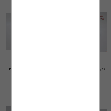
Klapki damskie Roz 36-42 / 12
Klapki damskie Roz 36-42 / 12
par
par
29.00 zł
29.00 zł
szczegóły
szczegóły