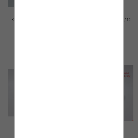
Klapki damskie Roz 36-42 / 12
Klapki damskie Roz 36-42 / 12
par
par
39.00 zł
37.00 zł
szczegóły
szczegóły