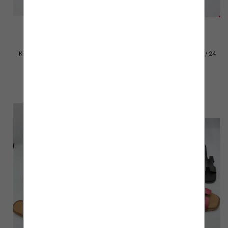
Klapki damskie Roz 36-42 / 12
Klapki damskie Roz 36-41 / 24
par
par
27.00 zł
15.00 zł
szczegóły
szczegóły