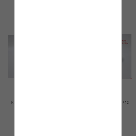
szczegóły
szczegóły
Klapki damskie Roz 36-42 / 12
Klapki damskie Roz 36-42 / 12
par
par
30.00 zł
29.00 zł
szczegóły
szczegóły