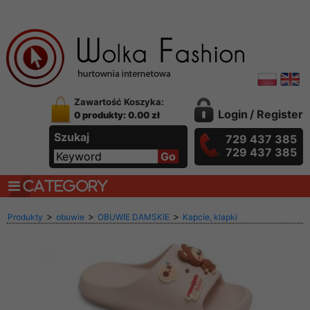
Zawartość Koszyka:
Login
/
Register
0 produkty: 0.00 zł
Szukaj
729 437 385
729 437 385
CATEGORY
>
>
>
Produkty
obuwie
OBUWIE DAMSKIE
Kapcie, klapki