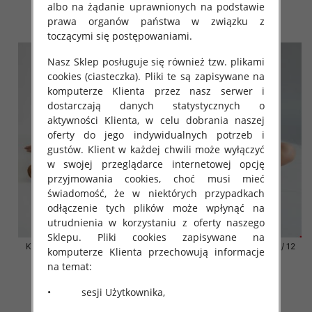
41.00 zł
41.00 zł
albo na żądanie uprawnionych na podstawie
prawa organów państwa w związku z
szczegóły
szczegóły
toczącymi się postępowaniami.
Nasz Sklep posługuje się również tzw. plikami
cookies (ciasteczka). Pliki te są zapisywane na
komputerze Klienta przez nasz serwer i
dostarczają danych statystycznych o
aktywności Klienta, w celu dobrania naszej
oferty do jego indywidualnych potrzeb i
gustów. Klient w każdej chwili może wyłączyć
w swojej przeglądarce internetowej opcję
przyjmowania cookies, choć musi mieć
świadomość, że w niektórych przypadkach
odłączenie tych plików może wpłynąć na
utrudnienia w korzystaniu z oferty naszego
Sklepu. Pliki cookies zapisywane na
Klapki damskie Roz 36-42 / 12
Klapki damskie Roz 36-42 / 12
komputerze Klienta przechowują informacje
par
par
na temat:
41.00 zł
41.00 zł
• sesji Użytkownika,
szczegóły
szczegóły