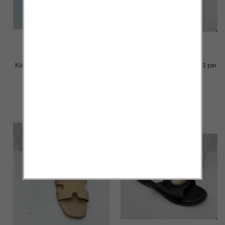
Klapki Męskie Roz 36-41 / 12 par
Klapki Męskie Roz 36-41 / 12 par
23.00 zł
23.00 zł
szczegóły
szczegóły