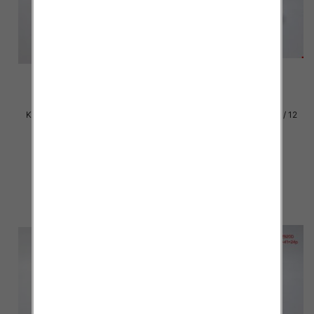
Klapki damskie Roz 36-42 / 12
Klapki damskie Roz 36-42 / 12
par
par
27.00 zł
27.00 zł
szczegóły
szczegóły