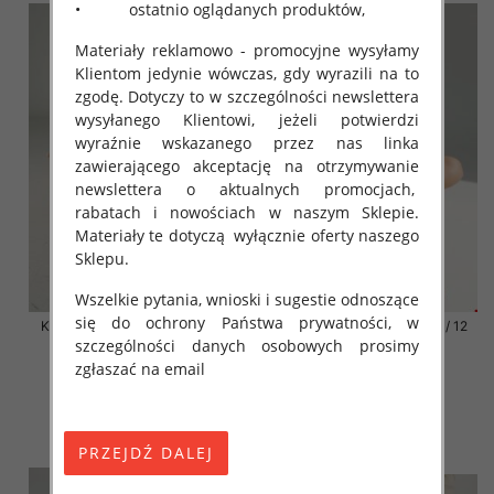
• ostatnio oglądanych produktów,
Materiały reklamowo - promocyjne wysyłamy
Klientom jedynie wówczas, gdy wyrazili na to
zgodę. Dotyczy to w szczególności newslettera
wysyłanego Klientowi, jeżeli potwierdzi
wyraźnie wskazanego przez nas linka
zawierającego akceptację na otrzymywanie
newslettera o aktualnych promocjach,
rabatach i nowościach w naszym Sklepie.
Materiały te dotyczą wyłącznie oferty naszego
Sklepu.
Wszelkie pytania, wnioski i sugestie odnoszące
się do ochrony Państwa prywatności, w
Klapki damskie Roz 36-42 / 12
Klapki damskie Roz 36-42 / 12
szczególności danych osobowych prosimy
par
par
zgłaszać na email
41.00 zł
41.00 zł
szczegóły
szczegóły