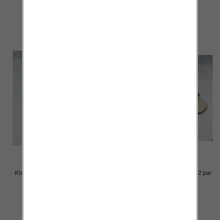
27.00 zł
25.00 zł
szczegóły
szczegóły
Klapki Męskie Roz 36-41 / 12 par
Klapki Męskie Roz 36-41 / 12 par
23.00 zł
23.00 zł
szczegóły
szczegóły