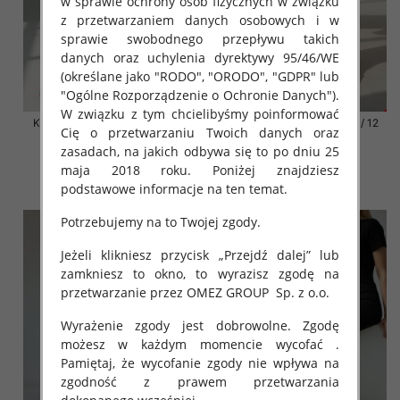
w sprawie ochrony osób fizycznych w związku
z przetwarzaniem danych osobowych i w
sprawie swobodnego przepływu takich
danych oraz uchylenia dyrektywy 95/46/WE
(określane jako "RODO", "ORODO", "GDPR" lub
"Ogólne Rozporządzenie o Ochronie Danych").
W związku z tym chcielibyśmy poinformować
Klapki damskie Roz 36-42 / 12
Klapki damskie Roz 36-42 / 12
Cię o przetwarzaniu Twoich danych oraz
par
par
zasadach, na jakich odbywa się to po dniu 25
41.00 zł
41.00 zł
maja 2018 roku. Poniżej znajdziesz
szczegóły
szczegóły
podstawowe informacje na ten temat.
Potrzebujemy na to Twojej zgody.
Jeżeli klikniesz przycisk „Przejdź dalej” lub
zamkniesz to okno, to wyrazisz zgodę na
przetwarzanie przez OMEZ GROUP
Sp. z o.o.
Wyrażenie zgody jest dobrowolne. Zgodę
możesz w każdym momencie wycofać .
Pamiętaj, że wycofanie zgody nie wpływa na
zgodność z prawem przetwarzania