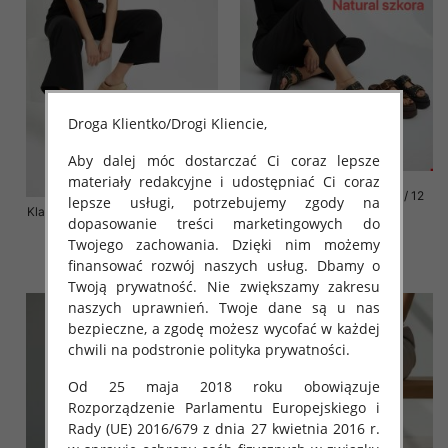
Droga Klientko/Drogi Kliencie,
Aby dalej móc dostarczać Ci coraz lepsze
materiały redakcyjne i udostępniać Ci coraz
Klapki damskie Roz 36-42 / 12
lepsze usługi, potrzebujemy zgody na
Klapki damskie Roz 36-41 / 12 par
par
dopasowanie treści marketingowych do
72.00 zł
76.00 zł
Twojego zachowania. Dzięki nim możemy
finansować rozwój naszych usług. Dbamy o
szczegóły
szczegóły
Twoją prywatność. Nie zwiększamy zakresu
naszych uprawnień. Twoje dane są u nas
bezpieczne, a zgodę możesz wycofać w każdej
chwili na podstronie polityka prywatności.
Od 25 maja 2018 roku obowiązuje
Rozporządzenie Parlamentu Europejskiego i
Rady (UE) 2016/679 z dnia 27 kwietnia 2016 r.