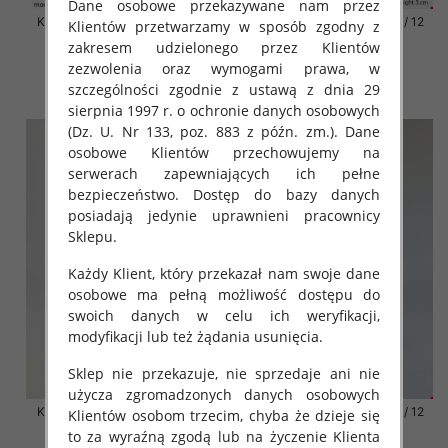
Dane osobowe przekazywane nam przez
Klapki damskie Roz 36-42 / 12
Klapki damskie Roz 36-42 / 12
Klientów przetwarzamy w sposób zgodny z
par
par
zakresem udzielonego przez Klientów
41.00 zł
41.00 zł
zezwolenia oraz wymogami prawa, w
szczególności zgodnie z ustawą z dnia 29
szczegóły
szczegóły
sierpnia 1997 r. o ochronie danych osobowych
(Dz. U. Nr 133, poz. 883 z późn. zm.). Dane
osobowe Klientów przechowujemy na
serwerach zapewniających ich pełne
bezpieczeństwo. Dostęp do bazy danych
posiadają jedynie uprawnieni pracownicy
Sklepu.
Każdy Klient, który przekazał nam swoje dane
osobowe ma pełną możliwość dostępu do
swoich danych w celu ich weryfikacji,
modyfikacji lub też żądania usunięcia.
Sklep nie przekazuje, nie sprzedaje ani nie
użycza zgromadzonych danych osobowych
Klapki damskie Roz 36-42 / 12
Klapki damskie Roz 36-42 / 12
Klientów osobom trzecim, chyba że dzieje się
par
par
to za wyraźną zgodą lub na życzenie Klienta