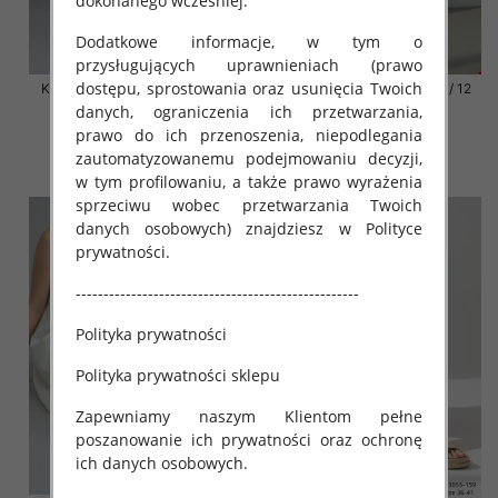
dokonanego wcześniej.
Dodatkowe informacje, w tym o
przysługujących uprawnieniach (prawo
dostępu, sprostowania oraz usunięcia Twoich
Klapki damskie Roz 36-42 / 12
Klapki damskie Roz 36-42 / 12
par
par
danych, ograniczenia ich przetwarzania,
prawo do ich przenoszenia, niepodlegania
41.00 zł
41.00 zł
zautomatyzowanemu podejmowaniu decyzji,
szczegóły
szczegóły
w tym profilowaniu, a także prawo wyrażenia
sprzeciwu wobec przetwarzania Twoich
danych osobowych) znajdziesz w Polityce
prywatności.
---------------------------------------------------
Polityka prywatności
Polityka prywatności sklepu
Zapewniamy naszym Klientom pełne
poszanowanie ich prywatności oraz ochronę
ich danych osobowych.