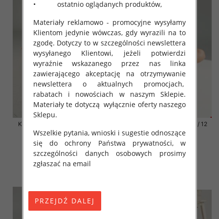
• ostatnio oglądanych produktów,
Materiały reklamowo - promocyjne wysyłamy
Klientom jedynie wówczas, gdy wyrazili na to
zgodę. Dotyczy to w szczególności newslettera
wysyłanego Klientowi, jeżeli potwierdzi
wyraźnie wskazanego przez nas linka
zawierającego akceptację na otrzymywanie
newslettera o aktualnych promocjach,
rabatach i nowościach w naszym Sklepie.
Materiały te dotyczą wyłącznie oferty naszego
Sklepu.
Klapki damskie Roz 36-42 / 12
Klapki damskie Roz 36-42 / 12
Wszelkie pytania, wnioski i sugestie odnoszące
par
par
się do ochrony Państwa prywatności, w
41.00 zł
41.00 zł
szczególności danych osobowych prosimy
szczegóły
szczegóły
zgłaszać na email