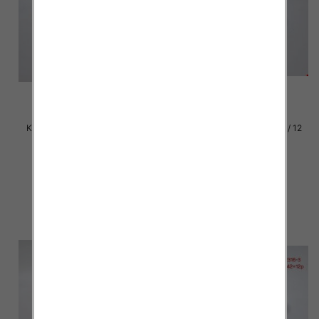
Klapki damskie Roz 36-42 / 12
Klapki damskie Roz 36-42 / 12
par
par
29.00 zł
29.00 zł
szczegóły
szczegóły