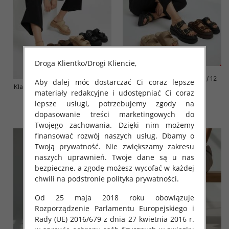
Droga Klientko/Drogi Kliencie,
Klapki damskie Roz 36-42 / 12
Aby dalej móc dostarczać Ci coraz lepsze
Klapki damskie Roz 36-41 / 12 par
par
materiały redakcyjne i udostępniać Ci coraz
72.00 zł
76.00 zł
lepsze usługi, potrzebujemy zgody na
dopasowanie treści marketingowych do
szczegóły
szczegóły
Twojego zachowania. Dzięki nim możemy
finansować rozwój naszych usług. Dbamy o
Twoją prywatność. Nie zwiększamy zakresu
naszych uprawnień. Twoje dane są u nas
bezpieczne, a zgodę możesz wycofać w każdej
chwili na podstronie polityka prywatności.
Od 25 maja 2018 roku obowiązuje
Rozporządzenie Parlamentu Europejskiego i
Rady (UE) 2016/679 z dnia 27 kwietnia 2016 r.