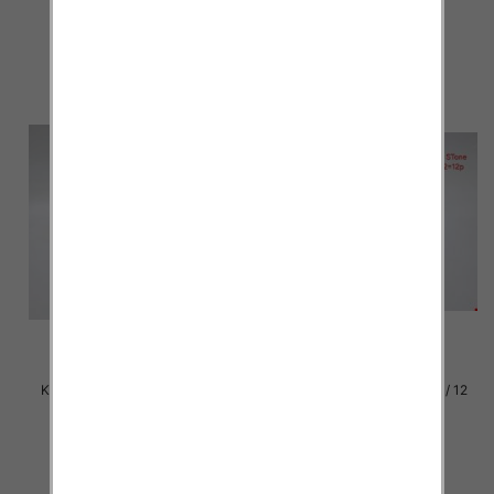
37.00 zł
37.00 zł
szczegóły
szczegóły
Klapki damskie Roz 36-42 / 12
Klapki damskie Roz 36-42 / 12
par
par
30.00 zł
30.00 zł
szczegóły
szczegóły