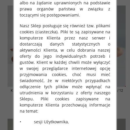
albo na żądanie uprawnionych na podstawie
prawa organów państwa w związku z
toczącymi się postępowaniami.
Nasz Sklep posługuje się również tzw. plikami
cookies (ciasteczka). Pliki te są zapisywane na
komputerze Klienta przez nasz serwer i
dostarczają danych statystycznych o
aktywności Klienta, w celu dobrania naszej
oferty do jego indywidualnych potrzeb i
gustów. Klient w każdej chwili może wyłączyć
w swojej przeglądarce internetowej opcję
przyjmowania cookies, choć musi mieć
świadomość, że w niektórych przypadkach
odłączenie tych plików może wpłynąć na
Klapki damskie Roz 36-42 / 12
Klapki damskie Roz 36-42 / 12
utrudnienia w korzystaniu z oferty naszego
par
par
Sklepu. Pliki cookies zapisywane na
41.00 zł
41.00 zł
komputerze Klienta przechowują informacje
na temat:
szczegóły
szczegóły
• sesji Użytkownika,