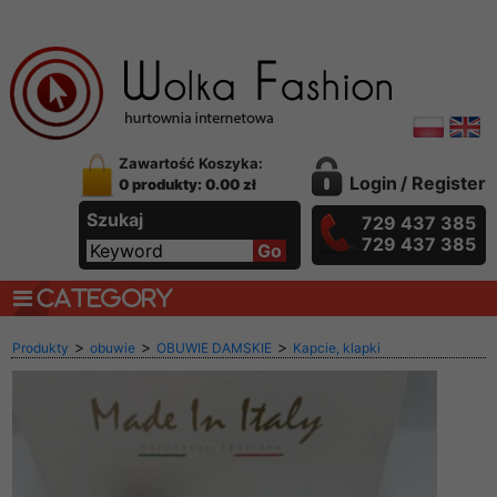
Zawartość Koszyka:
Login
/
Register
0 produkty: 0.00 zł
Szukaj
729 437 385
729 437 385
CATEGORY
>
>
>
Produkty
obuwie
OBUWIE DAMSKIE
Kapcie, klapki