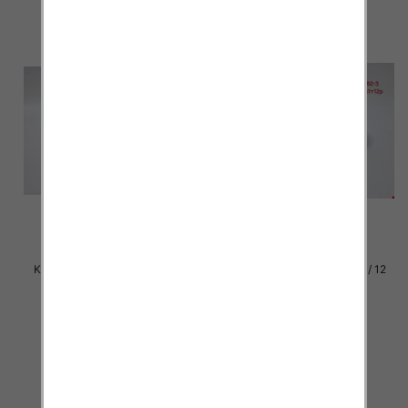
Klapki damskie Roz 36-42 / 12
Klapki damskie Roz 36-42 / 12
par
par
30.00 zł
29.00 zł
szczegóły
szczegóły