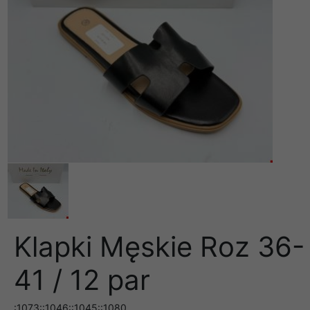
Klapki Męskie Roz 36-
41 / 12 par
:1073::1046::1045::1080