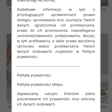
dokonanego wcześniej.
Dodatkowe informacje, w tym o
Klapki damskie Roz 36-42 / 12
Klapki damskie Roz 36-42 / 12
par
par
przysługujących uprawnieniach (prawo
dostępu, sprostowania oraz usunięcia Twoich
41.00 zł
41.00 zł
danych, ograniczenia ich przetwarzania,
szczegóły
szczegóły
prawo do ich przenoszenia, niepodlegania
zautomatyzowanemu podejmowaniu decyzji,
w tym profilowaniu, a także prawo wyrażenia
sprzeciwu wobec przetwarzania Twoich
danych osobowych) znajdziesz w Polityce
prywatności.
---------------------------------------------------
Polityka prywatności
Polityka prywatności sklepu
Zapewniamy naszym Klientom pełne
poszanowanie ich prywatności oraz ochronę
ich danych osobowych.
Klapki damskie Roz 36-42 / 12
Klapki damskie Roz 36-42 / 12
par
par