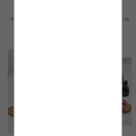
Klapki damskie Roz 36-42 / 12
Klapki damskie Roz 36-41 / 24
par
par
27.00 zł
15.00 zł
szczegóły
szczegóły