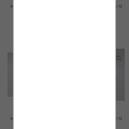
Klapki damskie Roz 36-42 / 12
Klapki damskie Roz 36-42 / 12
par
par
39.00 zł
37.00 zł
szczegóły
szczegóły
Klapki damskie Roz 36-42 / 12
Klapki damskie Roz 36-42 / 12
par
par