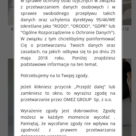
w sprawie ochrony osób fizycznych w związku
z przetwarzaniem danych osobowych i w
sprawie swobodnego przepływu takich
danych oraz uchylenia dyrektywy 95/46/WE
(określane jako "RODO", "ORODO", "GDPR" lub
Klapki damskie Roz 36-42 / 12
Klapki damskie Roz 36-42 / 12
"Ogólne Rozporządzenie o Ochronie Danych").
par
par
W związku z tym chcielibyśmy poinformować
41.00 zł
41.00 zł
Cię o przetwarzaniu Twoich danych oraz
szczegóły
szczegóły
zasadach, na jakich odbywa się to po dniu 25
maja 2018 roku. Poniżej znajdziesz
podstawowe informacje na ten temat.
Potrzebujemy na to Twojej zgody.
Jeżeli klikniesz przycisk „Przejdź dalej” lub
zamkniesz to okno, to wyrazisz zgodę na
przetwarzanie przez OMEZ GROUP
Sp. z o.o.
Wyrażenie zgody jest dobrowolne. Zgodę
możesz w każdym momencie wycofać .
Pamiętaj, że wycofanie zgody nie wpływa na
zgodność z prawem przetwarzania