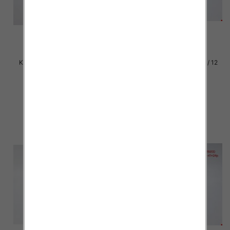
Klapki damskie Roz 36-42 / 12
Klapki damskie Roz 36-42 / 12
par
par
27.00 zł
27.00 zł
szczegóły
szczegóły