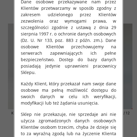
Dane osobowe przekazywane nam przez
41.00 zł
41.00 zł
Klientów przetwarzamy w sposób zgodny z
zakresem udzielonego przez Klientów
szczegóły
szczegóły
zezwolenia oraz wymogami prawa, w
szczególności zgodnie z ustawą z dnia 29
sierpnia 1997 r. o ochronie danych osobowych
(Dz. U. Nr 133, poz. 883 z późn. zm.). Dane
osobowe Klientów przechowujemy na
serwerach zapewniających ich pełne
bezpieczeństwo. Dostęp do bazy danych
posiadają jedynie uprawnieni pracownicy
Sklepu.
Każdy Klient, który przekazał nam swoje dane
osobowe ma pełną możliwość dostępu do
swoich danych w celu ich weryfikacji,
modyfikacji lub też żądania usunięcia.
Klapki damskie Roz 36-42 / 12
Klapki damskie Roz 36-42 / 12
Sklep nie przekazuje, nie sprzedaje ani nie
par
par
użycza zgromadzonych danych osobowych
41.00 zł
41.00 zł
Klientów osobom trzecim, chyba że dzieje się
to za wyraźną zgodą lub na życzenie Klienta
szczegóły
szczegóły