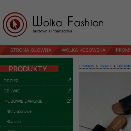
STRONA GŁÓWNA
WÓLKA KOSOWSKA
PROM
>
>
Produkty
obuwie
OBUWIE
PRODUKTY
ODZIEŻ
OBUWIE
OBUWIE DAMSKIE
Buty sportowe
Sandały