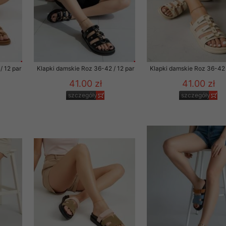
 promocyjne wysyłamy Klientom jedynie wówczas, gdy wyrazili na 
ttera wysyłanego Klientowi, jeżeli potwierdzi wyraźnie wskaz
ację na otrzymywanie newslettera o aktualnych promocjach, ra
ały te dotyczą wyłącznie oferty naszego Sklepu.
oski i sugestie odnoszące się do ochrony Państwa prywatności, 
/ 12 par
Klapki damskie Roz 36-42 / 12 par
Klapki damskie Roz 36-42 
aszać na email
41.00 zł
41.00 zł
szczegóły
szczegóły