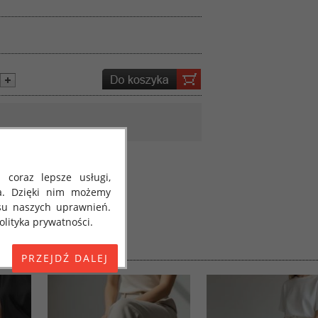
 coraz lepsze usługi,
a. Dzięki nim możemy
su naszych uprawnień.
lityka prywatności.
E) 2016/679 z dnia 27
 osobowych i w sprawie
jako "RODO", "ORODO",
my poinformować Cię o
ja 2018 roku. Poniżej