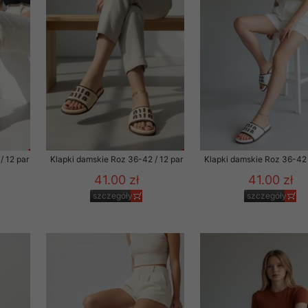
rzetwarzanie przez OMEZ
że wycofanie zgody nie
towania oraz usunięcia
ania zautomatyzowanemu
/ 12 par
Klapki damskie Roz 36-42 / 12 par
Klapki damskie Roz 36-42 
 przetwarzania Twoich
41.00 zł
41.00 zł
szczegóły
szczegóły
ych osobowych.
sem udzielonego przez