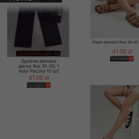
PRODUKTY
Materiały reklamowo -
szczególności newsle
zawierającego akcept
naszym Sklepie. Materi
Wszelkie pytania, wni
Klapki damskie Roz 36-42 
osobowych prosimy zgł
41.00 zł
szczegóły
Spodnie damskie
jeansy Roz 25-30, 1
Kolor Paczka 10 szt
61.00 zł
szczegóły