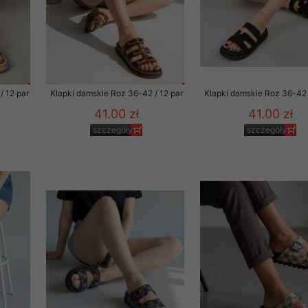
to zgodę. Dotyczy to w
anego przez nas linka
batach i nowościach w
w szczególności danych
/ 12 par
Klapki damskie Roz 36-42 / 12 par
Klapki damskie Roz 36-42 
41.00 zł
41.00 zł
szczegóły
szczegóły