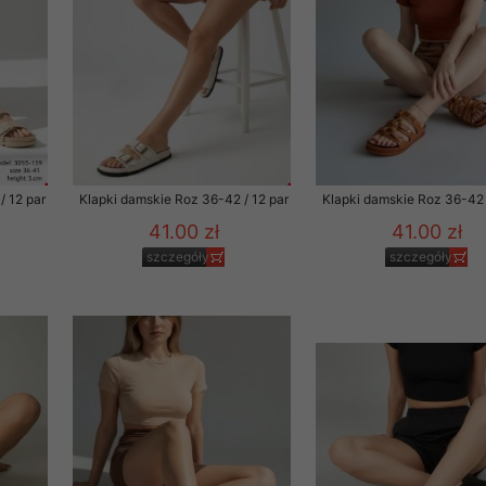
29 sierpnia 1997 r. o
entów przechowujemy na
ją jedynie uprawnieni
o swoich danych w celu
ientów osobom trzecim,
/ 12 par
Klapki damskie Roz 36-42 / 12 par
Klapki damskie Roz 36-42 
awnionych na podstawie
41.00 zł
41.00 zł
szczegóły
szczegóły
ne na komputerze Klienta
brania naszej oferty do
zeglądarce internetowej
odłączenie tych plików
pisywane na komputerze