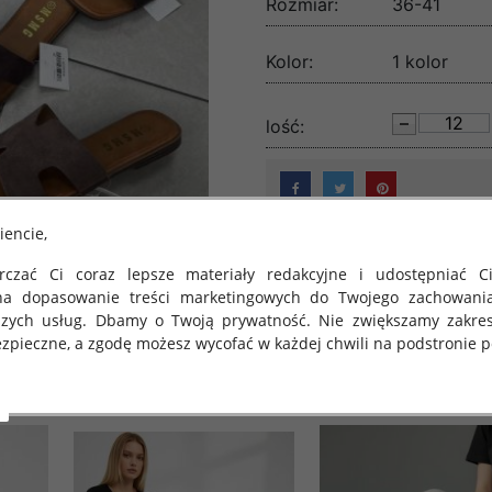
Rozmiar:
36-41
Kolor:
1 kolor
lość:
iencie,
czać Ci coraz lepsze materiały redakcyjne i udostępniać Ci
na dopasowanie treści marketingowych do Twojego zachowani
szych usług. Dbamy o Twoją prywatność. Nie zwiększamy zakre
zpieczne, a zgodę możesz wycofać w każdej chwili na podstronie po
 obowiązuje Rozporządzenie Parlamentu Europejskiego i Rady (U
rawie ochrony osób fizycznych w związku z przetwarzaniem danych
 takich danych oraz uchylenia dyrektywy 95/46/WE (określane 
ozporządzenie o Ochronie Danych"). W związku z tym chcielibyś
 danych oraz zasadach, na jakich odbywa się to po dniu 25 ma