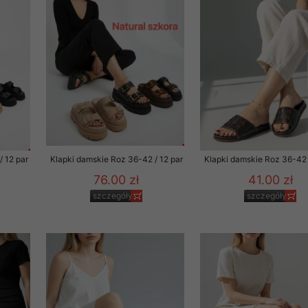
 informacje na ten temat.
jej zgody.
isk „Przejdź dalej” lub zamkniesz to okno, to wyrazisz zgodę na p
dobrowolne. Zgodę możesz w każdym momencie wycofać . Pamiętaj, 
prawem przetwarzania dokonanego wcześniej.
 w tym o przysługujących uprawnieniach (prawo dostępu, spros
czenia ich przetwarzania, prawo do ich przenoszenia, niepodleg
/ 12 par
Klapki damskie Roz 36-42 / 12 par
Klapki damskie Roz 36-42 
, w tym profilowaniu, a także prawo wyrażenia sprzeciwu wobec
dziesz w Polityce prywatności.
76.00 zł
41.00 zł
szczegóły
szczegóły
--------------------
klepu
entom pełne poszanowanie ich prywatności oraz ochronę ich dan
ywane nam przez Klientów przetwarzamy w sposób zgodny z zakre