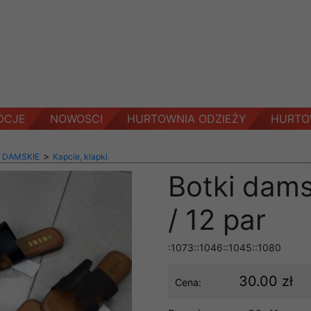
OCJE
NOWOSCI
HURTOWNIA ODZIEŻY
HURTO
>
 DAMSKIE
Kapcie, klapki
Botki dams
/ 12 par
:1073::1046::1045::1080
30.00 zł
Cena: