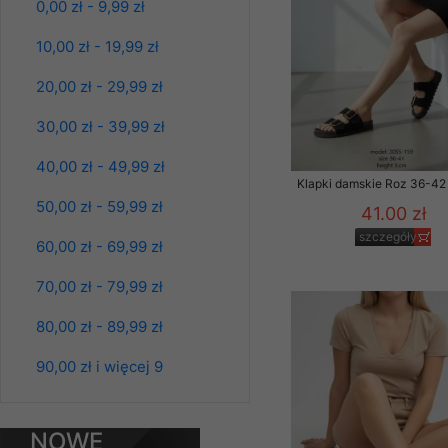
0,00 zł - 9,99 zł
szczegóły
Klientów zezwolenia 
ochronie danych osobo
10,00 zł - 19,99 zł
serwerach zapewniają
pracownicy Sklepu.
20,00 zł - 29,99 zł
Każdy Klient, który p
30,00 zł - 39,99 zł
ich weryfikacji, modyfik
40,00 zł - 49,99 zł
Sklep nie przekazuje,
Klapki damskie Roz 36-42 
chyba że dzieje się t
50,00 zł - 59,99 zł
41.00 zł
prawa organów państwa
szczegóły
60,00 zł - 69,99 zł
Nasz Sklep posługuje si
przez nasz serwer i do
70,00 zł - 79,99 zł
jego indywidualnych po
opcję przyjmowania co
Spodnie damskie
80,00 zł - 89,99 zł
jeansy Roz 25-30, 1
może wpłynąć na utrud
Kolor Paczka 10 szt
Klienta przechowują in
90,00 zł i więcej 9
61.00 zł
• sesji Użytkownik
szczegóły
• ostatnio oglądany
NOWE