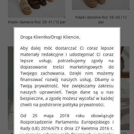
Klapki damskie Roz 36-42 / 12
Klapki damskie Roz 36-41 / 12 par
par
72.00 zł
76.00 zł
Droga Klientko/Drogi Kliencie,
szczegóły
szczegóły
Aby dalej móc dostarczać Ci coraz lepsze
materiały redakcyjne i udostępniać Ci coraz
lepsze usługi, potrzebujemy zgody na
dopasowanie treści marketingowych do
Twojego zachowania. Dzięki nim możemy
finansować rozwój naszych usług. Dbamy o
Twoją prywatność. Nie zwiększamy zakresu
naszych uprawnień. Twoje dane są u nas
bezpieczne, a zgodę możesz wycofać w każdej
chwili na podstronie polityka prywatności.
Od 25 maja 2018 roku obowiązuje
Rozporządzenie Parlamentu Europejskiego i
Rady (UE) 2016/679 z dnia 27 kwietnia 2016 r.
Klapki damskie Roz 36-42 / 12
Klapki damskie Roz 36-42 / 12