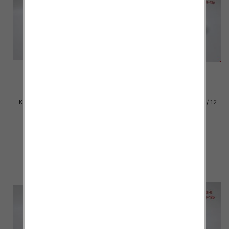
Klapki damskie Roz 36-42 / 12
Klapki damskie Roz 36-42 / 12
par
par
30.00 zł
29.00 zł
szczegóły
szczegóły