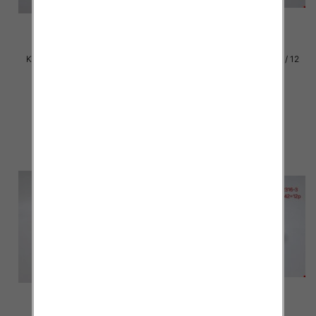
Klapki damskie Roz 36-42 / 12
Klapki damskie Roz 36-42 / 12
par
par
29.00 zł
29.00 zł
szczegóły
szczegóły