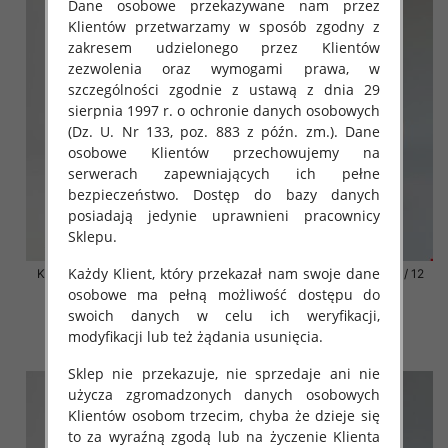
Dane osobowe przekazywane nam przez
Klientów przetwarzamy w sposób zgodny z
zakresem udzielonego przez Klientów
zezwolenia oraz wymogami prawa, w
szczególności zgodnie z ustawą z dnia 29
sierpnia 1997 r. o ochronie danych osobowych
(Dz. U. Nr 133, poz. 883 z późn. zm.). Dane
osobowe Klientów przechowujemy na
serwerach zapewniających ich pełne
bezpieczeństwo. Dostęp do bazy danych
posiadają jedynie uprawnieni pracownicy
Sklepu.
Każdy Klient, który przekazał nam swoje dane
Klapki damskie Roz 36-42 / 12
Klapki damskie Roz 36-42 / 12
par
par
osobowe ma pełną możliwość dostępu do
swoich danych w celu ich weryfikacji,
41.00 zł
41.00 zł
modyfikacji lub też żądania usunięcia.
szczegóły
szczegóły
Sklep nie przekazuje, nie sprzedaje ani nie
użycza zgromadzonych danych osobowych
Klientów osobom trzecim, chyba że dzieje się
to za wyraźną zgodą lub na życzenie Klienta