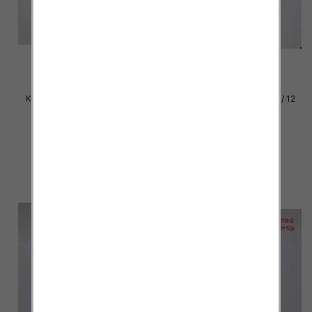
Klapki damskie Roz 36-42 / 12
Klapki damskie Roz 36-42 / 12
par
par
29.00 zł
29.00 zł
szczegóły
szczegóły