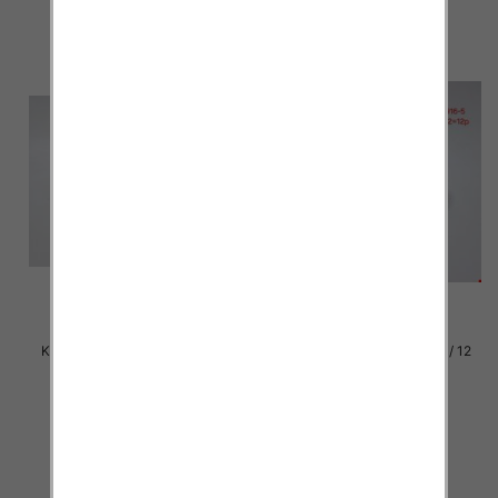
Klapki damskie Roz 36-42 / 12
Klapki damskie Roz 36-42 / 12
par
par
37.00 zł
37.00 zł
szczegóły
szczegóły