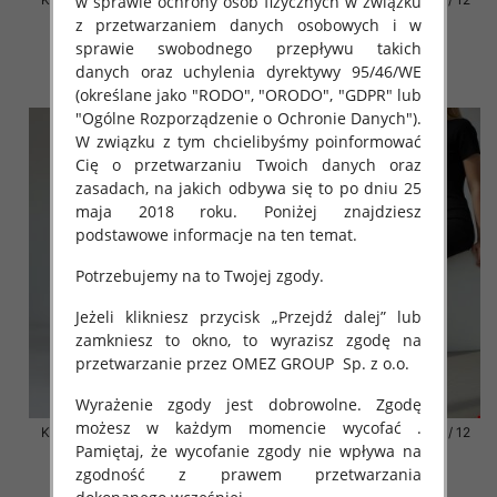
w sprawie ochrony osób fizycznych w związku
par
par
z przetwarzaniem danych osobowych i w
sprawie swobodnego przepływu takich
41.00 zł
41.00 zł
danych oraz uchylenia dyrektywy 95/46/WE
szczegóły
szczegóły
(określane jako "RODO", "ORODO", "GDPR" lub
"Ogólne Rozporządzenie o Ochronie Danych").
W związku z tym chcielibyśmy poinformować
Cię o przetwarzaniu Twoich danych oraz
zasadach, na jakich odbywa się to po dniu 25
maja 2018 roku. Poniżej znajdziesz
podstawowe informacje na ten temat.
Potrzebujemy na to Twojej zgody.
Jeżeli klikniesz przycisk „Przejdź dalej” lub
zamkniesz to okno, to wyrazisz zgodę na
przetwarzanie przez OMEZ GROUP
Sp. z o.o.
Wyrażenie zgody jest dobrowolne. Zgodę
możesz w każdym momencie wycofać .
Klapki damskie Roz 36-42 / 12
Klapki damskie Roz 36-42 / 12
Pamiętaj, że wycofanie zgody nie wpływa na
par
par
zgodność z prawem przetwarzania
41.00 zł
41.00 zł