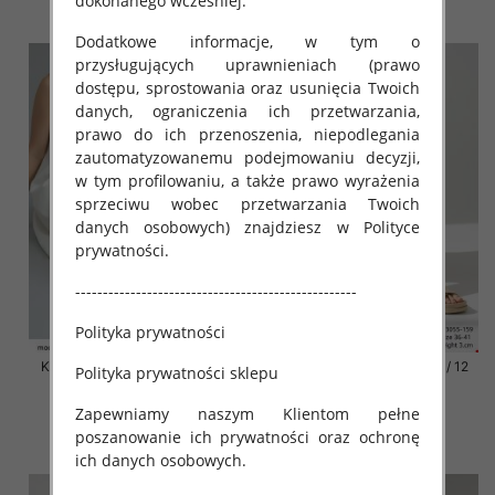
dokonanego wcześniej.
szczegóły
szczegóły
Dodatkowe informacje, w tym o
przysługujących uprawnieniach (prawo
dostępu, sprostowania oraz usunięcia Twoich
danych, ograniczenia ich przetwarzania,
prawo do ich przenoszenia, niepodlegania
zautomatyzowanemu podejmowaniu decyzji,
w tym profilowaniu, a także prawo wyrażenia
sprzeciwu wobec przetwarzania Twoich
danych osobowych) znajdziesz w Polityce
prywatności.
---------------------------------------------------
Polityka prywatności
Klapki damskie Roz 36-42 / 12
Klapki damskie Roz 36-42 / 12
Polityka prywatności sklepu
par
par
Zapewniamy naszym Klientom pełne
41.00 zł
41.00 zł
poszanowanie ich prywatności oraz ochronę
szczegóły
szczegóły
ich danych osobowych.