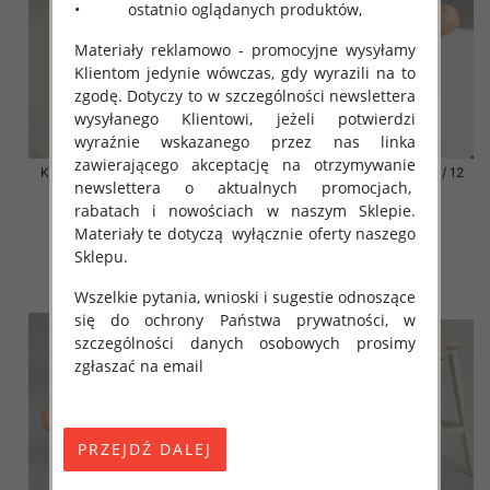
• ostatnio oglądanych produktów,
Materiały reklamowo - promocyjne wysyłamy
Klientom jedynie wówczas, gdy wyrazili na to
zgodę. Dotyczy to w szczególności newslettera
wysyłanego Klientowi, jeżeli potwierdzi
wyraźnie wskazanego przez nas linka
zawierającego akceptację na otrzymywanie
Klapki damskie Roz 36-42 / 12
Klapki damskie Roz 36-42 / 12
newslettera o aktualnych promocjach,
par
par
rabatach i nowościach w naszym Sklepie.
41.00 zł
41.00 zł
Materiały te dotyczą wyłącznie oferty naszego
szczegóły
szczegóły
Sklepu.
Wszelkie pytania, wnioski i sugestie odnoszące
się do ochrony Państwa prywatności, w
szczególności danych osobowych prosimy
zgłaszać na email