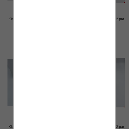
Klapki Męskie Roz 36-41 / 12 par
Klapki Męskie Roz 36-41 / 12 par
23.00 zł
23.00 zł
szczegóły
szczegóły
Klapki Męskie Roz 36-41 / 12 par
Klapki Męskie Roz 36-41 / 12 par