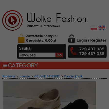
Zawartość Koszyka:
Login
/
Register
0 produkty: 0.00 zł
Szukaj
729 437 385
729 437 385
CATEGORY
>
>
>
Produkty
obuwie
OBUWIE DAMSKIE
Kapcie, klapki