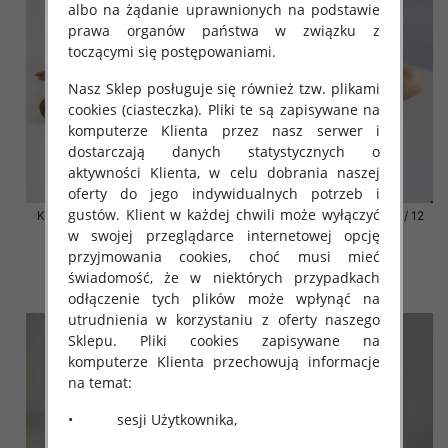
albo na żądanie uprawnionych na podstawie
prawa organów państwa w związku z
toczącymi się postępowaniami.
Nasz Sklep posługuje się również tzw. plikami
cookies (ciasteczka). Pliki te są zapisywane na
komputerze Klienta przez nasz serwer i
dostarczają danych statystycznych o
aktywności Klienta, w celu dobrania naszej
oferty do jego indywidualnych potrzeb i
gustów. Klient w każdej chwili może wyłączyć
Klapki damskie Roz 36-42 / 12
Klapki damskie Roz 36-42 / 12
par
par
w swojej przeglądarce internetowej opcję
przyjmowania cookies, choć musi mieć
41.00 zł
41.00 zł
świadomość, że w niektórych przypadkach
szczegóły
szczegóły
odłączenie tych plików może wpłynąć na
utrudnienia w korzystaniu z oferty naszego
Sklepu. Pliki cookies zapisywane na
komputerze Klienta przechowują informacje
na temat:
• sesji Użytkownika,