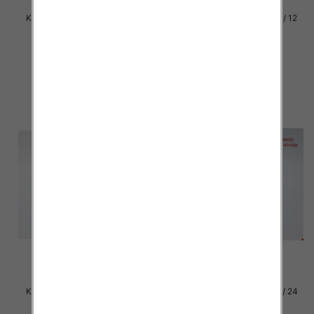
Klapki damskie Roz 36-42 / 12
Klapki damskie Roz 36-42 / 12
par
par
27.00 zł
27.00 zł
szczegóły
szczegóły
Klapki damskie Roz 36-42 / 12
Klapki damskie Roz 36-41 / 24
par
par