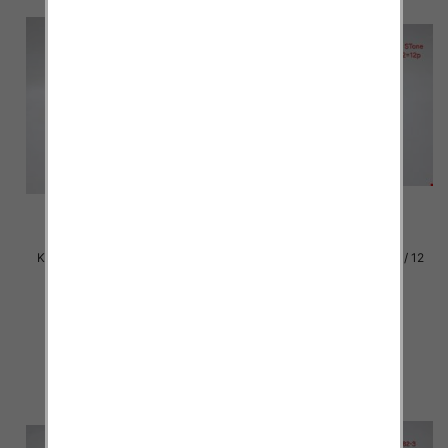
Klapki damskie Roz 36-42 / 12
Klapki damskie Roz 36-42 / 12
par
par
30.00 zł
30.00 zł
szczegóły
szczegóły