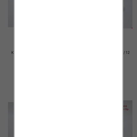
Klapki damskie Roz 36-42 / 12
Klapki damskie Roz 36-42 / 12
par
par
30.00 zł
29.00 zł
szczegóły
szczegóły