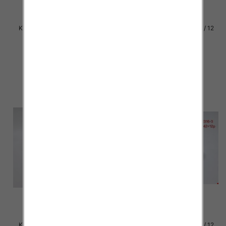
Klapki damskie Roz 36-42 / 12
Klapki damskie Roz 36-42 / 12
par
par
29.00 zł
29.00 zł
szczegóły
szczegóły
Klapki damskie Roz 36-42 / 12
Klapki damskie Roz 36-42 / 12