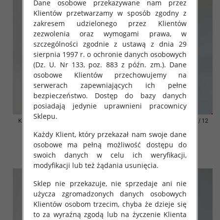
Dane osobowe przekazywane nam przez
Klientów przetwarzamy w sposób zgodny z
zakresem udzielonego przez Klientów
zezwolenia oraz wymogami prawa, w
szczególności zgodnie z ustawą z dnia 29
sierpnia 1997 r. o ochronie danych osobowych
(Dz. U. Nr 133, poz. 883 z późn. zm.). Dane
osobowe Klientów przechowujemy na
serwerach zapewniających ich pełne
bezpieczeństwo. Dostęp do bazy danych
posiadają jedynie uprawnieni pracownicy
Sklepu.
Klapki damskie Roz 36-42 / 12
Klapki damskie Roz 36-42 / 12
par
par
Każdy Klient, który przekazał nam swoje dane
41.00 zł
41.00 zł
osobowe ma pełną możliwość dostępu do
swoich danych w celu ich weryfikacji,
szczegóły
szczegóły
modyfikacji lub też żądania usunięcia.
Sklep nie przekazuje, nie sprzedaje ani nie
użycza zgromadzonych danych osobowych
Klientów osobom trzecim, chyba że dzieje się
to za wyraźną zgodą lub na życzenie Klienta