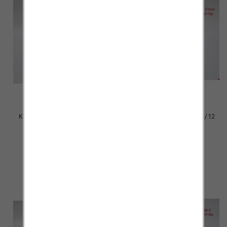
Klapki damskie Roz 36-42 / 12
Klapki damskie Roz 36-42 / 12
par
par
30.00 zł
30.00 zł
szczegóły
szczegóły