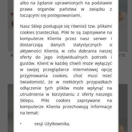
albo na żądanie uprawnionych na podstawie
prawa organów państwa w związku z
toczącymi się postępowaniami.
Nasz Sklep posługuje się również tzw. plikami
cookies (ciasteczka). Pliki te są zapisywane na
komputerze Klienta przez nasz serwer i
dostarczają danych statystycznych o
aktywności Klienta, w celu dobrania naszej
Klapki damskie Roz 36-42 / 12
Klapki damskie Roz 36-42 / 12
oferty do jego indywidualnych potrzeb i
par
par
gustów. Klient w każdej chwili może wyłączyć
41.00 zł
41.00 zł
w swojej przeglądarce internetowej opcję
przyjmowania cookies, choć musi mieć
szczegóły
szczegóły
świadomość, że w niektórych przypadkach
odłączenie tych plików może wpłynąć na
utrudnienia w korzystaniu z oferty naszego
Sklepu. Pliki cookies zapisywane na
komputerze Klienta przechowują informacje
na temat:
• sesji Użytkownika,