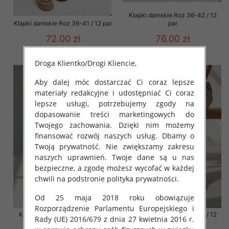
Klapki damskie Roz 36-42 / 12
Klapki damskie Roz 36-41 / 12 par
par
72.00 zł
76.00 zł
szczegóły
szczegóły
Droga Klientko/Drogi Kliencie,
Aby dalej móc dostarczać Ci coraz lepsze
materiały redakcyjne i udostępniać Ci coraz
lepsze usługi, potrzebujemy zgody na
dopasowanie treści marketingowych do
Twojego zachowania. Dzięki nim możemy
finansować rozwój naszych usług. Dbamy o
Twoją prywatność. Nie zwiększamy zakresu
naszych uprawnień. Twoje dane są u nas
bezpieczne, a zgodę możesz wycofać w każdej
chwili na podstronie polityka prywatności.
Od 25 maja 2018 roku obowiązuje
Rozporządzenie Parlamentu Europejskiego i
Klapki damskie Roz 36-42 / 12
Klapki damskie Roz 36-42 / 12
Rady (UE) 2016/679 z dnia 27 kwietnia 2016 r.
par
par