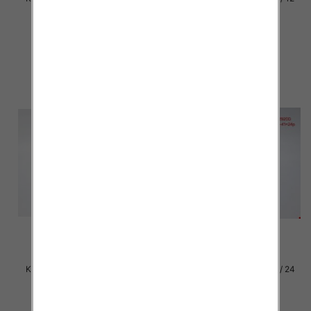
par
par
27.00 zł
27.00 zł
szczegóły
szczegóły
Klapki damskie Roz 36-42 / 12
Klapki damskie Roz 36-41 / 24
par
par
27.00 zł
15.00 zł