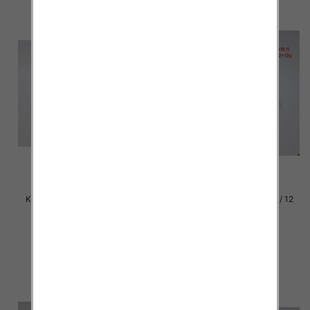
Klapki damskie Roz 36-42 / 12
Klapki damskie Roz 36-42 / 12
par
par
37.00 zł
37.00 zł
szczegóły
szczegóły