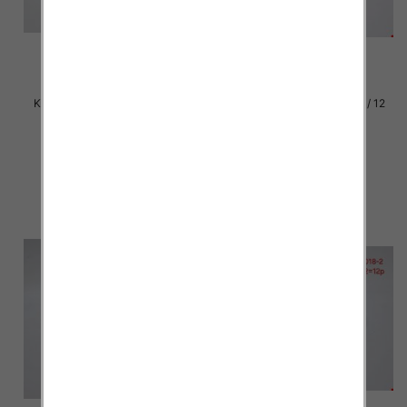
Klapki damskie Roz 36-42 / 12
Klapki damskie Roz 36-42 / 12
par
par
29.00 zł
29.00 zł
szczegóły
szczegóły