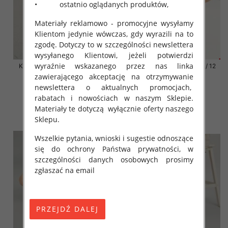
• ostatnio oglądanych produktów,
Materiały reklamowo - promocyjne wysyłamy
Klientom jedynie wówczas, gdy wyrazili na to
zgodę. Dotyczy to w szczególności newslettera
wysyłanego Klientowi, jeżeli potwierdzi
wyraźnie wskazanego przez nas linka
Klapki damskie Roz 36-42 / 12
Klapki damskie Roz 36-42 / 12
par
par
zawierającego akceptację na otrzymywanie
newslettera o aktualnych promocjach,
41.00 zł
41.00 zł
rabatach i nowościach w naszym Sklepie.
szczegóły
szczegóły
Materiały te dotyczą wyłącznie oferty naszego
Sklepu.
Wszelkie pytania, wnioski i sugestie odnoszące
się do ochrony Państwa prywatności, w
szczególności danych osobowych prosimy
zgłaszać na email