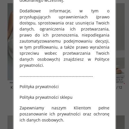
dokonanego wcześniej.
Dodatkowe informacje, w tym o
przysługujących uprawnieniach (prawo
dostępu, sprostowania oraz usunięcia Twoich
danych, ograniczenia ich przetwarzania,
prawo do ich przenoszenia, niepodlegania
zautomatyzowanemu podejmowaniu decyzji,
w tym profilowaniu, a także prawo wyrażenia
sprzeciwu wobec przetwarzania Twoich
danych osobowych) znajdziesz w Polityce
prywatności.
---------------------------------------------------
Polityka prywatności
Klapki damskie Roz 36-42 / 12
Klapki damskie Roz 36-42 / 12
par
par
Polityka prywatności sklepu
41.00 zł
41.00 zł
Zapewniamy naszym Klientom pełne
szczegóły
szczegóły
poszanowanie ich prywatności oraz ochronę
ich danych osobowych.