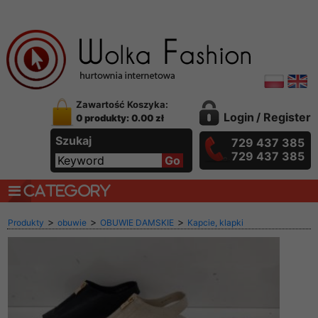
Zawartość Koszyka:
Login
/
Register
0 produkty: 0.00 zł
Szukaj
729 437 385
729 437 385
CATEGORY
>
>
>
Produkty
obuwie
OBUWIE DAMSKIE
Kapcie, klapki