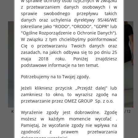
w sprawie ochrony osób fizycznych w związku
41.00 zł
41.00 zł
z przetwarzaniem danych osobowych i w
szczegóły
szczegóły
sprawie swobodnego przepływu takich
danych oraz uchylenia dyrektywy 95/46/WE
(określane jako "RODO", "ORODO", "GDPR" lub
"Ogólne Rozporządzenie o Ochronie Danych").
W związku z tym chcielibyśmy poinformować
Cię o przetwarzaniu Twoich danych oraz
zasadach, na jakich odbywa się to po dniu 25
maja 2018 roku. Poniżej znajdziesz
podstawowe informacje na ten temat.
Potrzebujemy na to Twojej zgody.
Jeżeli klikniesz przycisk „Przejdź dalej” lub
zamkniesz to okno, to wyrazisz zgodę na
przetwarzanie przez OMEZ GROUP
Sp. z o.o.
Klapki damskie Roz 36-42 / 12
Klapki damskie Roz 36-42 / 12
Wyrażenie zgody jest dobrowolne. Zgodę
par
par
możesz w każdym momencie wycofać .
Pamiętaj, że wycofanie zgody nie wpływa na
41.00 zł
41.00 zł
zgodność z prawem przetwarzania
szczegóły
szczegóły