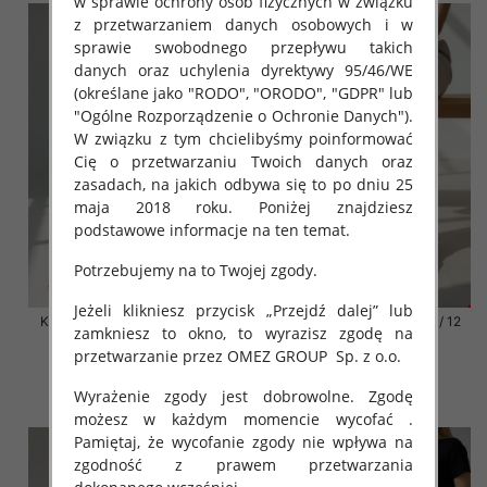
w sprawie ochrony osób fizycznych w związku
z przetwarzaniem danych osobowych i w
sprawie swobodnego przepływu takich
danych oraz uchylenia dyrektywy 95/46/WE
(określane jako "RODO", "ORODO", "GDPR" lub
"Ogólne Rozporządzenie o Ochronie Danych").
W związku z tym chcielibyśmy poinformować
Cię o przetwarzaniu Twoich danych oraz
zasadach, na jakich odbywa się to po dniu 25
maja 2018 roku. Poniżej znajdziesz
podstawowe informacje na ten temat.
Potrzebujemy na to Twojej zgody.
Jeżeli klikniesz przycisk „Przejdź dalej” lub
Klapki damskie Roz 36-42 / 12
Klapki damskie Roz 36-42 / 12
zamkniesz to okno, to wyrazisz zgodę na
par
par
przetwarzanie przez OMEZ GROUP
Sp. z o.o.
41.00 zł
41.00 zł
Wyrażenie zgody jest dobrowolne. Zgodę
szczegóły
szczegóły
możesz w każdym momencie wycofać .
Pamiętaj, że wycofanie zgody nie wpływa na
zgodność z prawem przetwarzania