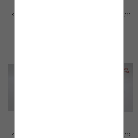
Klapki damskie Roz 36-42 / 12
Klapki damskie Roz 36-42 / 12
par
par
30.00 zł
29.00 zł
szczegóły
szczegóły
Klapki damskie Roz 36-42 / 12
Klapki damskie Roz 36-42 / 12