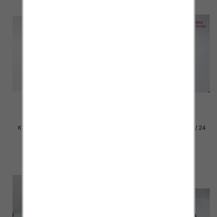
Klapki damskie Roz 36-42 / 12
Klapki damskie Roz 36-41 / 24
par
par
27.00 zł
15.00 zł
szczegóły
szczegóły