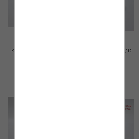
Klapki damskie Roz 36-42 / 12
Klapki damskie Roz 36-42 / 12
par
par
37.00 zł
37.00 zł
szczegóły
szczegóły