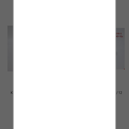
szczegóły
szczegóły
Klapki damskie Roz 36-42 / 12
Klapki damskie Roz 36-42 / 12
par
par
27.00 zł
27.00 zł
szczegóły
szczegóły