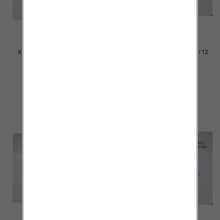
Klapki damskie Roz 36-42 / 12
Klapki damskie Roz 36-42 / 12
par
par
30.00 zł
30.00 zł
szczegóły
szczegóły