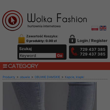
Zawartość Koszyka:
Login
/
Register
0 produkty: 0.00 zł
Szukaj
729 437 385
729 437 385
CATEGORY
>
>
>
Produkty
obuwie
OBUWIE DAMSKIE
Kapcie, klapki