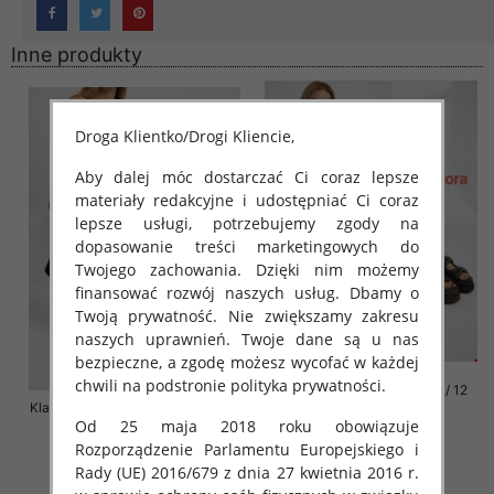
Inne produkty
Droga Klientko/Drogi Kliencie,
Aby dalej móc dostarczać Ci coraz lepsze
materiały redakcyjne i udostępniać Ci coraz
lepsze usługi, potrzebujemy zgody na
dopasowanie treści marketingowych do
Twojego zachowania. Dzięki nim możemy
finansować rozwój naszych usług. Dbamy o
Twoją prywatność. Nie zwiększamy zakresu
naszych uprawnień. Twoje dane są u nas
bezpieczne, a zgodę możesz wycofać w każdej
chwili na podstronie polityka prywatności.
Klapki damskie Roz 36-42 / 12
Klapki damskie Roz 36-41 / 12 par
par
Od 25 maja 2018 roku obowiązuje
72.00 zł
76.00 zł
Rozporządzenie Parlamentu Europejskiego i
szczegóły
szczegóły
Rady (UE) 2016/679 z dnia 27 kwietnia 2016 r.