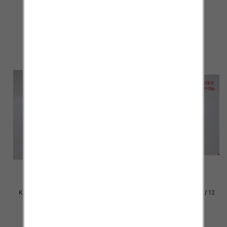
par
par
29.00 zł
29.00 zł
szczegóły
szczegóły
Klapki damskie Roz 36-42 / 12
Klapki damskie Roz 36-42 / 12
par
par
29.00 zł
29.00 zł