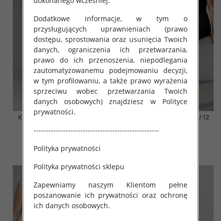
dokonanego wcześniej.
Dodatkowe informacje, w tym o
przysługujących uprawnieniach (prawo
dostępu, sprostowania oraz usunięcia Twoich
danych, ograniczenia ich przetwarzania,
prawo do ich przenoszenia, niepodlegania
zautomatyzowanemu podejmowaniu decyzji,
w tym profilowaniu, a także prawo wyrażenia
sprzeciwu wobec przetwarzania Twoich
danych osobowych) znajdziesz w Polityce
prywatności.
Klapki damskie Roz 36-42 / 12
Klapki damskie Roz 36-42 / 12
par
par
---------------------------------------------------
41.00 zł
41.00 zł
Polityka prywatności
szczegóły
szczegóły
Polityka prywatności sklepu
Zapewniamy naszym Klientom pełne
poszanowanie ich prywatności oraz ochronę
ich danych osobowych.