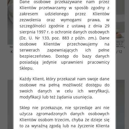
Dane osobowe przekazywane nam przez
Klientów przetwarzamy w sposób zgodny z
zakresem udzielonego przez Klientów
zezwolenia oraz wymogami prawa, w
szczególności zgodnie z ustawą z dnia 29
sierpnia 1997 r. o ochronie danych osobowych
(Dz. U. Nr 133, poz. 883 z późn. zm.). Dane
osobowe Klientów przechowujemy na
serwerach zapewniających ich pełne
Klapki damskie Roz 36-42 / 12
Klapki damskie Roz 36-42 / 12
bezpieczeństwo. Dostęp do bazy danych
par
par
posiadają jedynie uprawnieni pracownicy
41.00 zł
41.00 zł
Sklepu.
szczegóły
szczegóły
Każdy Klient, który przekazał nam swoje dane
osobowe ma pełną możliwość dostępu do
swoich danych w celu ich weryfikacji,
modyfikacji lub też żądania usunięcia.
Sklep nie przekazuje, nie sprzedaje ani nie
użycza zgromadzonych danych osobowych
Klientów osobom trzecim, chyba że dzieje się
to za wyraźną zgodą lub na życzenie Klienta