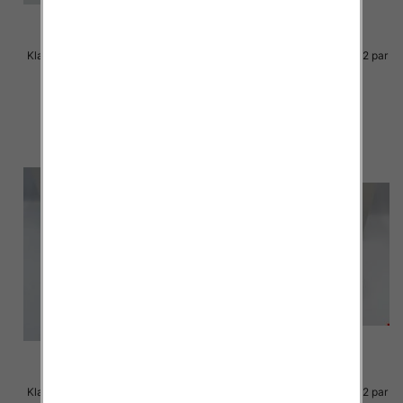
Klapki Męskie Roz 36-41 / 12 par
Klapki Męskie Roz 36-41 / 12 par
23.00 zł
23.00 zł
szczegóły
szczegóły
Klapki Męskie Roz 36-41 / 12 par
Klapki Męskie Roz 36-41 / 12 par