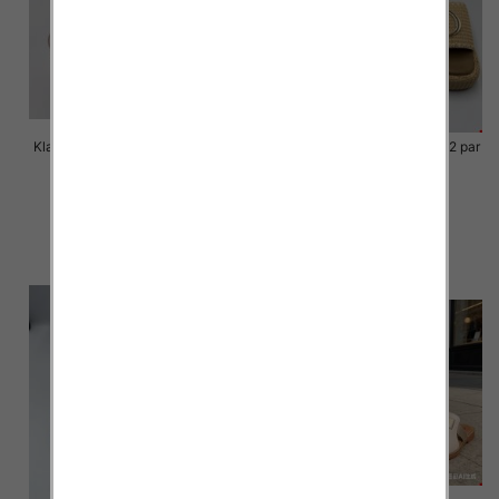
Klapki Męskie Roz 36-41 / 12 par
Klapki Męskie Roz 36-41 / 12 par
40.00 zł
39.00 zł
szczegóły
szczegóły