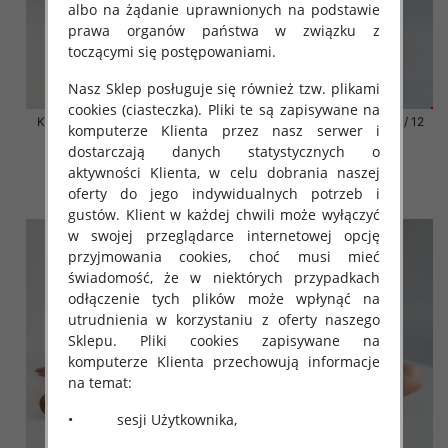
albo na żądanie uprawnionych na podstawie
prawa organów państwa w związku z
toczącymi się postępowaniami.
Nasz Sklep posługuje się również tzw. plikami
cookies (ciasteczka). Pliki te są zapisywane na
Klapki damskie Roz 36-42 / 12
Klapki damskie Roz 36-42 / 12
komputerze Klienta przez nasz serwer i
par
par
dostarczają danych statystycznych o
41.00 zł
41.00 zł
aktywności Klienta, w celu dobrania naszej
szczegóły
szczegóły
oferty do jego indywidualnych potrzeb i
gustów. Klient w każdej chwili może wyłączyć
w swojej przeglądarce internetowej opcję
przyjmowania cookies, choć musi mieć
świadomość, że w niektórych przypadkach
odłączenie tych plików może wpłynąć na
utrudnienia w korzystaniu z oferty naszego
Sklepu. Pliki cookies zapisywane na
komputerze Klienta przechowują informacje
na temat:
• sesji Użytkownika,