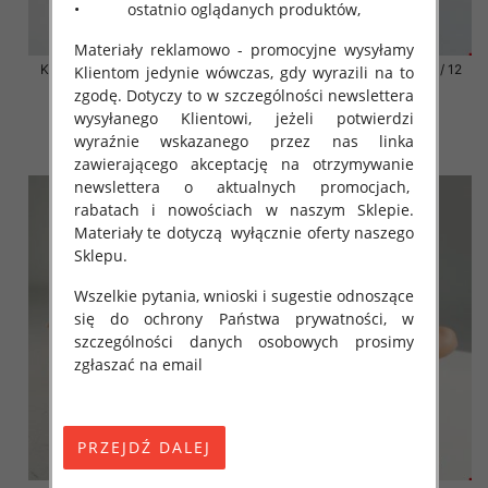
• ostatnio oglądanych produktów,
Materiały reklamowo - promocyjne wysyłamy
Klapki damskie Roz 36-42 / 12
Klapki damskie Roz 36-42 / 12
Klientom jedynie wówczas, gdy wyrazili na to
par
par
zgodę. Dotyczy to w szczególności newslettera
41.00 zł
41.00 zł
wysyłanego Klientowi, jeżeli potwierdzi
wyraźnie wskazanego przez nas linka
szczegóły
szczegóły
zawierającego akceptację na otrzymywanie
newslettera o aktualnych promocjach,
rabatach i nowościach w naszym Sklepie.
Materiały te dotyczą wyłącznie oferty naszego
Sklepu.
Wszelkie pytania, wnioski i sugestie odnoszące
się do ochrony Państwa prywatności, w
szczególności danych osobowych prosimy
zgłaszać na email