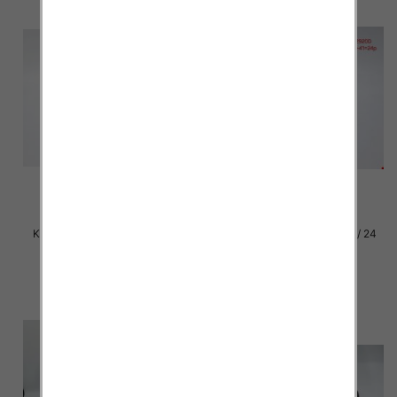
Klapki damskie Roz 36-42 / 12
Klapki damskie Roz 36-41 / 24
par
par
27.00 zł
15.00 zł
szczegóły
szczegóły