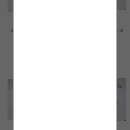
Klapki damskie Roz 36-42 / 12
Klapki damskie Roz 36-42 / 12
par
par
30.00 zł
30.00 zł
szczegóły
szczegóły