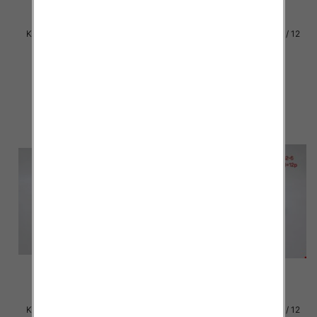
Klapki damskie Roz 36-42 / 12
Klapki damskie Roz 36-42 / 12
par
par
30.00 zł
29.00 zł
szczegóły
szczegóły
Klapki damskie Roz 36-42 / 12
Klapki damskie Roz 36-42 / 12