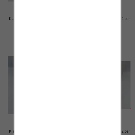
Klapki Męskie Roz 36-41 / 12 par
Klapki Męskie Roz 36-41 / 12 par
23.00 zł
23.00 zł
szczegóły
szczegóły
Klapki Męskie Roz 36-41 / 12 par
Klapki Męskie Roz 36-41 / 12 par