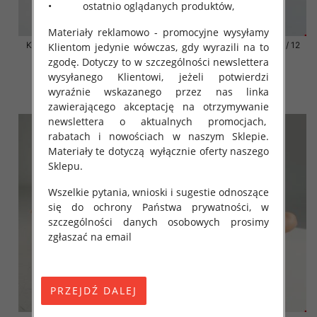
• ostatnio oglądanych produktów,
Materiały reklamowo - promocyjne wysyłamy
Klapki damskie Roz 36-42 / 12
Klapki damskie Roz 36-42 / 12
Klientom jedynie wówczas, gdy wyrazili na to
par
par
zgodę. Dotyczy to w szczególności newslettera
41.00 zł
41.00 zł
wysyłanego Klientowi, jeżeli potwierdzi
wyraźnie wskazanego przez nas linka
szczegóły
szczegóły
zawierającego akceptację na otrzymywanie
newslettera o aktualnych promocjach,
rabatach i nowościach w naszym Sklepie.
Materiały te dotyczą wyłącznie oferty naszego
Sklepu.
Wszelkie pytania, wnioski i sugestie odnoszące
się do ochrony Państwa prywatności, w
szczególności danych osobowych prosimy
zgłaszać na email