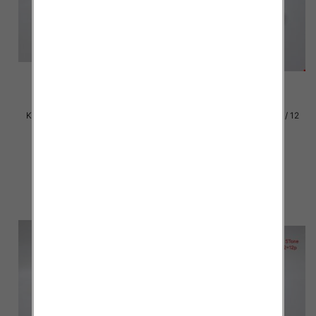
Klapki damskie Roz 36-42 / 12
Klapki damskie Roz 36-42 / 12
par
par
37.00 zł
37.00 zł
szczegóły
szczegóły