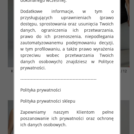
dokonanego wcześniej.
Dodatkowe informacje, w tym o
przysługujących uprawnieniach (prawo
dostępu, sprostowania oraz usunięcia Twoich
danych, ograniczenia ich przetwarzania,
prawo do ich przenoszenia, niepodlegania
zautomatyzowanemu podejmowaniu decyzji,
w tym profilowaniu, a także prawo wyrażenia
sprzeciwu wobec przetwarzania Twoich
danych osobowych) znajdziesz w Polityce
prywatności.
Klapki damskie Roz 36-42 / 12
Klapki damskie Roz 36-42 / 12
par
par
---------------------------------------------------
41.00 zł
41.00 zł
Polityka prywatności
szczegóły
szczegóły
Polityka prywatności sklepu
Zapewniamy naszym Klientom pełne
poszanowanie ich prywatności oraz ochronę
ich danych osobowych.