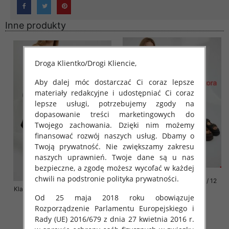
Inne produkty
Droga Klientko/Drogi Kliencie,
Aby dalej móc dostarczać Ci coraz lepsze
materiały redakcyjne i udostępniać Ci coraz
lepsze usługi, potrzebujemy zgody na
dopasowanie treści marketingowych do
Twojego zachowania. Dzięki nim możemy
finansować rozwój naszych usług. Dbamy o
Twoją prywatność. Nie zwiększamy zakresu
naszych uprawnień. Twoje dane są u nas
bezpieczne, a zgodę możesz wycofać w każdej
chwili na podstronie polityka prywatności.
Klapki damskie Roz 36-42 / 12
Klapki damskie Roz 36-41 / 12 par
par
Od 25 maja 2018 roku obowiązuje
72.00 zł
76.00 zł
Rozporządzenie Parlamentu Europejskiego i
szczegóły
szczegóły
Rady (UE) 2016/679 z dnia 27 kwietnia 2016 r.