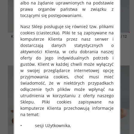
albo na żądanie uprawnionych na podstawie
prawa organów państwa w związku z
toczącymi się postępowaniami.
Nasz Sklep posługuje się również tzw. plikami
cookies (ciasteczka). Pliki te są zapisywane na
Klapki damskie Roz 36-42 / 12
Klapki damskie Roz 36-42 / 12
komputerze Klienta przez nasz serwer i
par
par
dostarczają danych statystycznych o
41.00 zł
41.00 zł
aktywności Klienta, w celu dobrania naszej
szczegóły
szczegóły
oferty do jego indywidualnych potrzeb i
gustów. Klient w każdej chwili może wyłączyć
w swojej przeglądarce internetowej opcję
przyjmowania cookies, choć musi mieć
świadomość, że w niektórych przypadkach
odłączenie tych plików może wpłynąć na
utrudnienia w korzystaniu z oferty naszego
Sklepu. Pliki cookies zapisywane na
komputerze Klienta przechowują informacje
na temat:
• sesji Użytkownika,