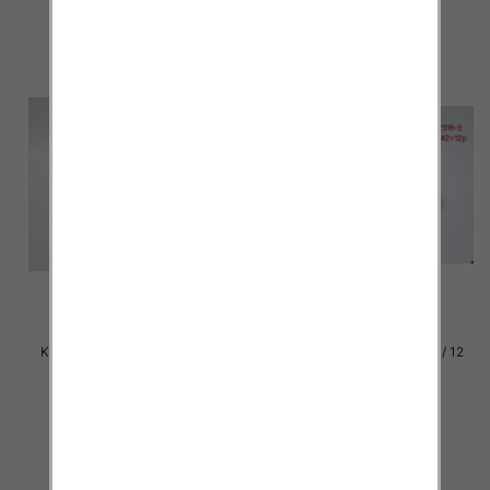
szczegóły
szczegóły
Klapki damskie Roz 36-42 / 12
Klapki damskie Roz 36-42 / 12
par
par
27.00 zł
27.00 zł
szczegóły
szczegóły