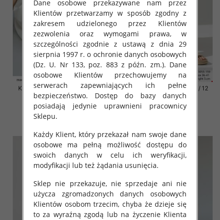
Dane osobowe przekazywane nam przez
Klientów przetwarzamy w sposób zgodny z
zakresem udzielonego przez Klientów
zezwolenia oraz wymogami prawa, w
szczególności zgodnie z ustawą z dnia 29
sierpnia 1997 r. o ochronie danych osobowych
(Dz. U. Nr 133, poz. 883 z późn. zm.). Dane
osobowe Klientów przechowujemy na
serwerach zapewniających ich pełne
Klapki damskie Roz 36-42 / 12
Klapki damskie Roz 36-42 / 12
bezpieczeństwo. Dostęp do bazy danych
par
par
posiadają jedynie uprawnieni pracownicy
41.00 zł
41.00 zł
Sklepu.
szczegóły
szczegóły
Każdy Klient, który przekazał nam swoje dane
osobowe ma pełną możliwość dostępu do
swoich danych w celu ich weryfikacji,
modyfikacji lub też żądania usunięcia.
Sklep nie przekazuje, nie sprzedaje ani nie
użycza zgromadzonych danych osobowych
Klientów osobom trzecim, chyba że dzieje się
to za wyraźną zgodą lub na życzenie Klienta