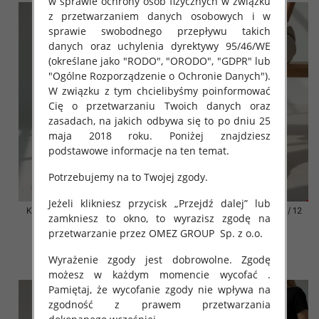
w sprawie ochrony osób fizycznych w związku
z przetwarzaniem danych osobowych i w
sprawie swobodnego przepływu takich
danych oraz uchylenia dyrektywy 95/46/WE
(określane jako "RODO", "ORODO", "GDPR" lub
"Ogólne Rozporządzenie o Ochronie Danych").
W związku z tym chcielibyśmy poinformować
Cię o przetwarzaniu Twoich danych oraz
zasadach, na jakich odbywa się to po dniu 25
maja 2018 roku. Poniżej znajdziesz
podstawowe informacje na ten temat.
Potrzebujemy na to Twojej zgody.
Jeżeli klikniesz przycisk „Przejdź dalej” lub
Klapki damskie Roz 36-42 / 12
Klapki damskie Roz 36-42 / 12
zamkniesz to okno, to wyrazisz zgodę na
par
par
przetwarzanie przez OMEZ GROUP
Sp. z o.o.
41.00 zł
41.00 zł
Wyrażenie zgody jest dobrowolne. Zgodę
szczegóły
szczegóły
możesz w każdym momencie wycofać .
Pamiętaj, że wycofanie zgody nie wpływa na
zgodność z prawem przetwarzania