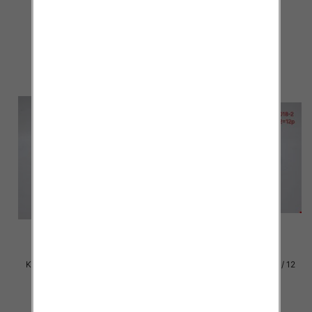
par
par
29.00 zł
29.00 zł
szczegóły
szczegóły
Klapki damskie Roz 36-42 / 12
Klapki damskie Roz 36-42 / 12
par
par
29.00 zł
29.00 zł