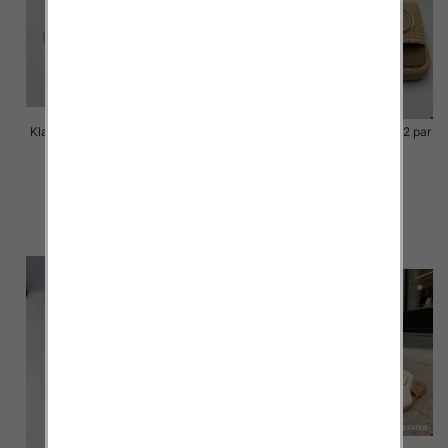
Klapki Męskie Roz 36-41 / 12 par
Klapki Męskie Roz 36-41 / 12 par
40.00 zł
39.00 zł
szczegóły
szczegóły