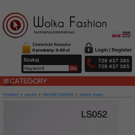
Zawartość Koszyka:
Login
/
Register
0 produkty: 0.00 zł
Szukaj
729 437 385
729 437 385
CATEGORY
>
>
>
Produkty
obuwie
OBUWIE DAMSKIE
Kapcie, klapki